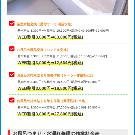
理・調整・分解・加工など（軽作業）
止水・漏水調査・防水処理・清掃・修
22,000円
理・調整・分解・加工など（中作業）
浴室水栓交換（壁付サーモ 混合水栓）
基本料金 3,300円+作業料金 16,500円+部品代 46,200円=66,000円
止水・漏水調査・防水処理・清掃・修
33,000円
WEB割引3,000円➡63,000円(税込)
理・調整・分解・加工など（重作業）
お風呂の部品交換（ハンドル交換）
トイレタンク脱着
16,500円
基本料金 3,300円+作業料金 11,000円+部品代 1,364円=15,664円
WEB割引3,000円➡12,664円(税込)
トイレ便器脱着
16,500円
タンクレストイレ脱着
33,000円
お風呂の排水詰まり除去作業（トーラー作業3ｍ迄）
基本料金 3,300円+作業料金 16,500円+部品代 0円=19,800円
小便器トイレ脱着
現地見積
WEB割引3,000円➡16,800円(税込)
その他部品の脱着
8,800円～
お風呂の排水詰まり除去作業（高圧洗浄3ｍ迄）
基本料金 3,300円+作業料金 27,500円+部品代 0円=30,800円
交換・取付（タンク）
22,000円+材料費
WEB割引3,000円➡27,800円(税込)
交換・取付（便器）
22,000円+材料費
お風呂つまり・水漏れ修理の作業料金表