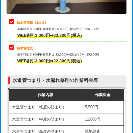
理・調整・分解・加工など（軽作業）
排水管工事（追加 排水管工事/3ｍ超
+11,000円
止水・漏水調査・防水処理・清掃・修
22,000円
え）
理・調整・分解・加工など（中作業）
給水管補修（3ｍ迄）
マス交換（土の掘削・埋め戻し作業）
11,000円~
基本料金 3,300円+作業料金 33,000円+部品代 0円=36,300円
止水・漏水調査・防水処理・清掃・修
33,000円
WEB割引3,000円➡33,300円(税込)
理・調整・分解・加工など（重作業）
マス交換（深さ50㎝未満）
55,000円
給水管撤去
その他部品の脱着
8,800円～
マス交換（深さ50㎝以上）
66,000円
基本料金 3,300円+作業料金 22,000円+部品代 0円=25,300円
WEB割引3,000円➡22,300円(税込)
交換・取付（タンク）
22,000円+材料費
コンクリート斫り（厚さ10㎝まで）
27,500円
交換・取付(単水栓（壁付・デッキ
13,200円+材料費
コンクリート斫り（厚さ10㎝超え）
38,500円
式）)
水道管つまり・水漏れ修理の作業料金表
モルタル補修（厚さ10㎝まで）
27,500円
交換・取付(混合水栓（壁付・デッキ
16,500円+材料費
作業内容
作業料金
式・ワンホール）)
モルタル補修（厚さ10㎝超え）
38,500円
水道管つまり（軽度の詰まり）
5,500円
交換・取付(排水栓・排水トラップ
22,000円+材料費
洗面台設置
38,500円
（P/S/ポップアップ））
水道管つまり（中度の詰まり）
11,000円
化粧台設置
22,000円
交換・取付（その他部品）
11,000円+材料費
水道管つまり（高度の詰まり）
現地調査