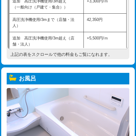
追加 高圧洗浄機使用/3m超え
+3,300円/ｍ
（一般向け（戸建て・集合））
高圧洗浄機使用/3mまで（店舗・法
42,350円
人）
追加 高圧洗浄機使用/3m超え（店
+5,500円/ｍ
舗・法人）
上記の表をスクロールで他の料金もご覧になれます。
高度高圧洗浄換
現地調査
トーラー作業
16,500円
お風呂
トーラー機使用/3mまで
33,000円
追加トーラー機使用/3m超え
+3,300円
カメラ調査
33,000円
桝清掃
8,800円
止水・漏水調査・防水処理・清掃・修
11,000円