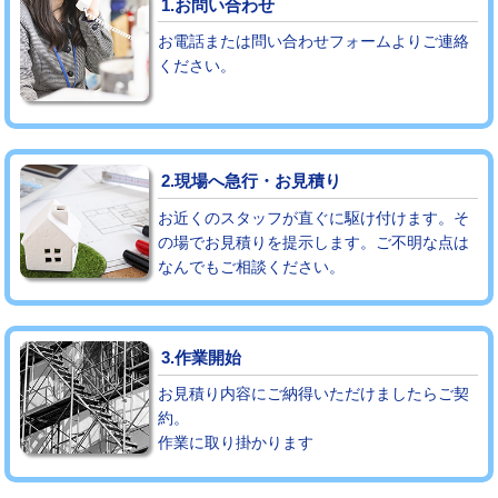
1.お問い合わせ
お電話または問い合わせフォームよりご連絡
モルタル補修（厚さ10㎝まで）
27,500円
ください。
モルタル補修（厚さ10㎝超え）
38,500円
追加人工
16,500円
2.現場へ急行・お見積り
廃棄・処分
現場見積
お近くのスタッフが直ぐに駆け付けます。そ
※給水管工事は20mmまでの価格です。
の場でお見積りを提示します。ご不明な点は
なんでもご相談ください。
3.作業開始
お見積り内容にご納得いただけましたらご契
約。
作業に取り掛かります