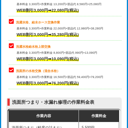
管・ポリ管・HT管使用/3ｍ超え)
基本料金 3,300円+作業料金 13,200円+部品代 8,580円=25,080円
止水・漏水調査・防水処理・清掃・修
33,000円
WEB割引3,000円➡22,080円(税込)
理・調整・分解・加工など（重作業）
排水管工事（土の掘削・埋め戻し作
11,000円~
業）
洗濯水栓、給水ホース交換作業
キッチンタンク脱着
16,500円
基本料金 3,300円+作業料金 22,000円+部品代 12,980円=38,280円
排水管工事（排水管工事/3ｍまで）
55,000円
WEB割引3,000円➡35,280円(税込)
その他部品の脱着
8,800円～
排水管工事（追加 排水管工事/3ｍ超
+11,000円
交換・取付（タンク）
22,000円+材料費
洗濯水栓給水栓上部交換
え）
基本料金 3,300円+作業料金 8,800円+部品代 990円=13,090円
交換・取付(単水栓（壁付・デッキ
13,200円+材料費
WEB割引3,000円➡10,090円(税込)
マス交換（土の掘削・埋め戻し作業）
11,000円~
式）)
洗面所の水栓交換（混合水栓）
マス交換（深さ50㎝未満）
55,000円
交換・取付(混合水栓（壁付・デッキ
16,500円+材料費
基本料金 3,300円+作業料金 16,500円+部品代 59,400円=79,200円
式・ワンホール）)
WEB割引3,000円➡76,200円(税込)
マス交換（深さ50㎝以上）
66,000円
交換・取付(排水栓・排水トラップ
22,000円+材料費
コンクリート斫り（厚さ10㎝まで）
27,500円
（P/S/ポップアップ））
洗面所つまり・水漏れ修理の作業料金表
コンクリート斫り（厚さ10㎝超え）
38,500円
交換・取付（その他部品）
11,000円+材料費
作業内容
作業料金
モルタル補修（厚さ10㎝まで）
27,500円
持込商品取付（単水栓）
13,200円
洗面所つまり（軽度の詰まり）
5,500円