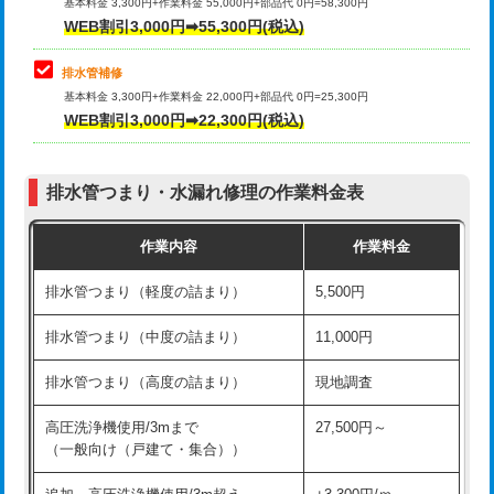
式）)
基本料金 3,300円+作業料金 55,000円+部品代 0円=58,300円
コンクリート斫り（厚さ10㎝超え）
38,500円
WEB割引3,000円➡55,300円(税込)
交換・取付(混合水栓（壁付・デッキ
16,500円+材料費
式・ワンホール）)
モルタル補修（厚さ10㎝まで）
27,500円
排水管補修
基本料金 3,300円+作業料金 22,000円+部品代 0円=25,300円
交換・取付(排水栓・排水トラップ
22,000円+材料費
モルタル補修（厚さ10㎝超え）
38,500円
WEB割引3,000円➡22,300円(税込)
（P/S/ポップアップ））
台所シンク・作業台設置
現場見積
交換・取付（その他部品）
11,000円+材料費
排水管つまり・水漏れ修理の作業料金表
追加人工
16,500円
持込商品取付（単水栓）
13,200円
作業内容
作業料金
廃棄・処分
現場見積
持込商品取付（混合水栓）
16,500円
排水管つまり（軽度の詰まり）
5,500円
※給水管工事は20mmまでの価格です。
持込商品取付（浄水器・分岐水栓）
16,500円
排水管つまり（中度の詰まり）
11,000円
給水管工事※（ホール加工)
16,500円
排水管つまり（高度の詰まり）
現地調査
給水管工事※（バンド止め)
3,300円
高圧洗浄機使用/3mまで
27,500円～
（一般向け（戸建て・集合））
給水管工事※（支持金具設置)
5,500円