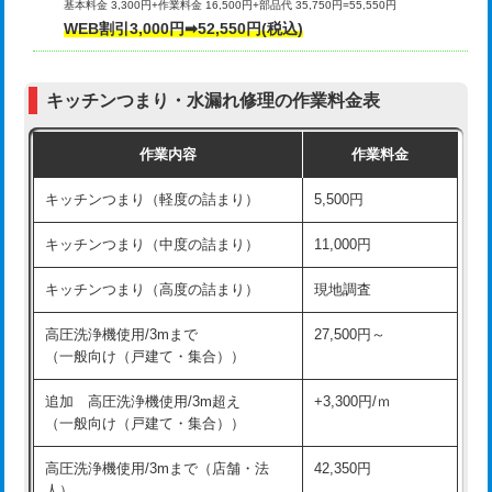
基本料金 3,300円+作業料金 16,500円+部品代 35,750円=55,550円
給水管工事※（ライニング鋼管・銅
44,000円
WEB割引3,000円➡52,550円(税込)
その他部品の脱着
8,800円～
管・ポリ管・HT管使用/3ｍまで)
交換・取付（タンク）
22,000円+材料費
給水管工事※（ライニング鋼管・銅
+8,800円
管・ポリ管・HT管使用/3ｍ超え)
キッチンつまり・水漏れ修理の作業料金表
交換・取付(単水栓（壁付・デッキ
13,200円+材料費
式）)
排水管工事（土の掘削・埋め戻し作
11,000円~
作業内容
作業料金
業）
交換・取付(混合水栓（壁付・デッキ
16,500円+材料費
キッチンつまり（軽度の詰まり）
5,500円
式・ワンホール）)
排水管工事（排水管工事/3ｍまで）
55,000円
キッチンつまり（中度の詰まり）
11,000円
交換・取付(排水栓・排水トラップ
22,000円+材料費
排水管工事（追加 排水管工事/3ｍ超
+11,000円
（P/S/ポップアップ））
え）
キッチンつまり（高度の詰まり）
現地調査
交換・取付（その他部品）
11,000円+材料費
マス交換（土の掘削・埋め戻し作業）
11,000円~
高圧洗浄機使用/3mまで
27,500円～
（一般向け（戸建て・集合））
持込商品取付（単水栓）
13,200円
マス交換（深さ50㎝未満）
55,000円
追加 高圧洗浄機使用/3m超え
+3,300円/ｍ
持込商品取付（混合水栓）
16,500円
マス交換（深さ50㎝以上）
66,000円
（一般向け（戸建て・集合））
持込商品取付（浄水器・分岐水栓）
16,500円
コンクリート斫り（厚さ10㎝まで）
27,500円
高圧洗浄機使用/3mまで（店舗・法
42,350円
人）