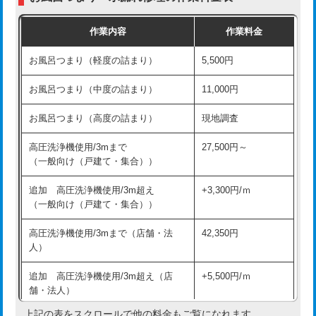
交換・取付（普通便座）
11,000円+材料費
作業内容
作業料金
交換・取付（温水洗浄便座）
16,500円+材料費
お風呂つまり（軽度の詰まり）
5,500円
交換・取付(単水栓（壁付・デッキ
13,200円+材料費
式）)
お風呂つまり（中度の詰まり）
11,000円
交換・取付(混合水栓（壁付・デッキ
16,500円+材料費
お風呂つまり（高度の詰まり）
現地調査
式・ワンホール）)
高圧洗浄機使用/3mまで
27,500円～
交換・取付(排水栓・排水トラップ
22,000円+材料費
（一般向け（戸建て・集合））
（P/S/ポップアップ））
追加 高圧洗浄機使用/3m超え
+3,300円/ｍ
交換・取付（その他部品）
11,000円+材料費
（一般向け（戸建て・集合））
持込商品取付（単水栓）
13,200円
高圧洗浄機使用/3mまで（店舗・法
42,350円
人）
持込商品取付（混合水栓）
16,500円
追加 高圧洗浄機使用/3m超え（店
+5,500円/ｍ
持込商品取付（浄水器・分岐水栓）
16,500円
舗・法人）
持込商品取付（温水洗浄便座）
22,000円
上記の表をスクロールで他の料金もご覧になれます。