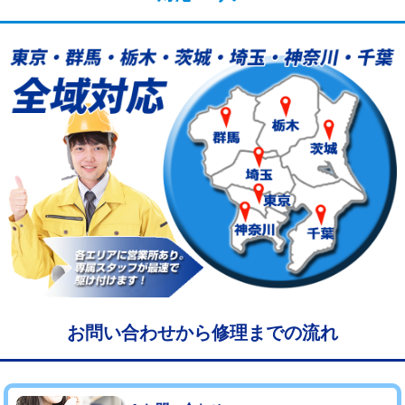
給水管工事※（塩ビ管（VP・HI）使
33,000円
用/3ｍまで)
給水管工事※（塩ビ管（VP・HI）使
+8,800円
用（追加）/3ｍ超え)
給水管工事※（ライニング鋼管・銅
44,000円
管・ポリ管・HT管使用/3ｍまで)
給水管工事※（ライニング鋼管・銅
+8,800円
管・ポリ管・HT管使用/3ｍ超え)
マス交換（土の掘削・埋め戻し作業）
11,000円~
マス交換（深さ50㎝未満）
55,000円
マス交換（深さ50㎝以上）
66,000円
お問い合わせから修理までの流れ
コンクリート斫り（厚さ10㎝まで）
27,500円
コンクリート斫り（厚さ10㎝超え）
38,500円