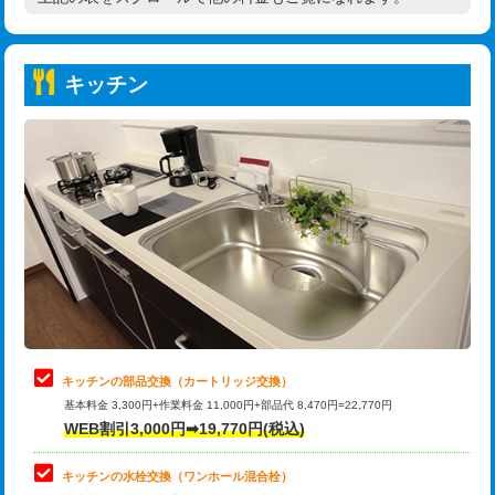
高度高圧洗浄換
現地調査
持込商品取付（普通便座⇔温水洗浄便
22,000円
トーラー作業
16,500円
座）
キッチン
トーラー機使用/3mまで
33,000円
給水管工事※（ホール加工)
16,500円
追加トーラー機使用/3m超え
+3,300円
給水管工事※（バンド止め)
3,300円
カメラ調査
33,000円
給水管工事※（支持金具設置)
5,500円
桝清掃
8,800円
給水管工事※（保温材使用（バンド止
5,500円
め込み）)
止水・漏水調査・防水処理・清掃・修
11,000円
理・調整・分解・加工など（軽作業）
給水管工事※（土の掘削・埋め戻し作
11,000円
業)
止水・漏水調査・防水処理・清掃・修
22,000円
理・調整・分解・加工など（中作業）
給水管工事※（塩ビ管（VP・HI）使
33,000円
キッチンの部品交換（カートリッジ交換）
用/3ｍまで)
基本料金 3,300円+作業料金 11,000円+部品代 8,470円=22,770円
止水・漏水調査・防水処理・清掃・修
33,000円
WEB割引3,000円➡19,770円(税込)
理・調整・分解・加工など（重作業）
給水管工事※（塩ビ管（VP・HI）使
+8,800円
用（追加）/3ｍ超え)
キッチンの水栓交換（ワンホール混合栓）
お風呂タンク脱着
16,500円