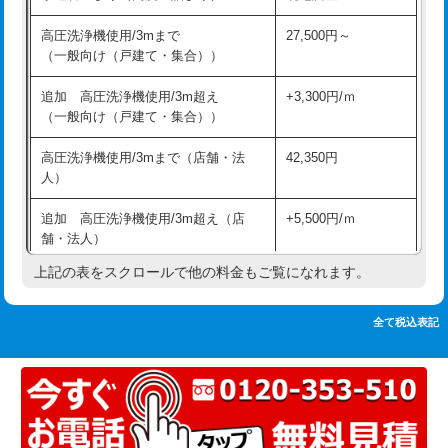
追加人工
16,500円
持込商品取付（単水栓）
13,200円
高圧洗浄機使用/3mまで
27,500円～
廃棄・処分
現場見積
（一般向け（戸建て・集合））
持込商品取付（混合水栓）
16,500円
※給水管工事は20mmまでの価格です。
追加 高圧洗浄機使用/3m超え
+3,300円/ｍ
持込商品取付（浄水器・分岐水栓）
16,500円
（一般向け（戸建て・集合））
排水管工事（土の掘削・埋め戻し作
11,000円~
高圧洗浄機使用/3mまで（店舗・法
42,350円
業）
人）
排水管工事（排水管工事/3ｍまで）
55,000円
追加 高圧洗浄機使用/3m超え（店
+5,500円/ｍ
舗・法人）
排水管工事（追加 排水管工事/3ｍ超
+11,000円
え）
上記の表をスクロールで他の料金もご覧になれます。
高度高圧洗浄換
現地調査
マス交換（土の掘削・埋め戻し作業）
11,000円~
トーラー作業
16,500円
全て税込表記
マス交換（深さ50㎝未満）
55,000円
トーラー機使用/3mまで
33,000円
マス交換（深さ50㎝以上）
66,000円
追加トーラー機使用/3m超え
+3,300円
コンクリート斫り（厚さ10㎝まで）
27,500円
カメラ調査
33,000円