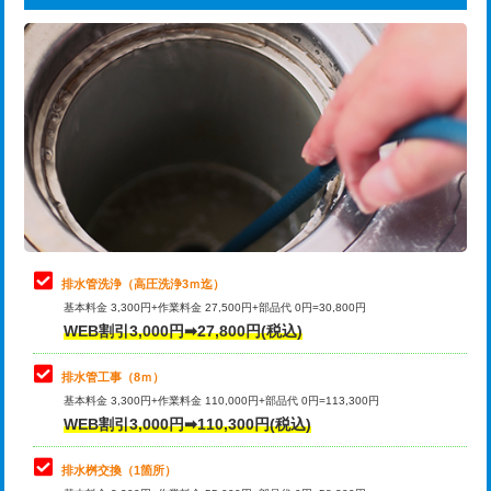
給水管工事※（ライニング鋼管・銅
44,000円
追加トーラー機使用/3m超え
+3,300円
管・ポリ管・HT管使用/3ｍまで)
カメラ調査
33,000円
給水管工事※（ライニング鋼管・銅
+8,800円
管・ポリ管・HT管使用/3ｍ超え)
桝清掃
8,800円
排水管工事（土の掘削・埋め戻し作
11,000円~
止水・漏水調査・防水処理・清掃・修
11,000円
業）
理・調整・分解・加工など（軽作業）
排水管工事（排水管工事/3ｍまで）
55,000円
止水・漏水調査・防水処理・清掃・修
22,000円
理・調整・分解・加工など（中作業）
排水管工事（追加 排水管工事/3ｍ超
+11,000円
排水管洗浄（高圧洗浄3ｍ迄）
え）
基本料金 3,300円+作業料金 27,500円+部品代 0円=30,800円
止水・漏水調査・防水処理・清掃・修
33,000円
WEB割引3,000円➡27,800円(税込)
理・調整・分解・加工など（重作業）
マス交換（土の掘削・埋め戻し作業）
11,000円~
排水管工事（8ｍ）
その他部品の脱着
8,800円～
マス交換（深さ50㎝未満）
55,000円
基本料金 3,300円+作業料金 110,000円+部品代 0円=113,300円
WEB割引3,000円➡110,300円(税込)
交換・取付（タンク）
22,000円+材料費
マス交換（深さ50㎝以上）
66,000円
交換・取付(単水栓（壁付・デッキ
13,200円+材料費
コンクリート斫り（厚さ10㎝まで）
27,500円
排水桝交換（1箇所）