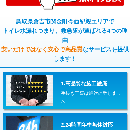
コンクリート斫り（厚さ10㎝超え）
38,500円
桝清掃
8,800円
モルタル補修（厚さ10㎝まで）
27,500円
鳥取県倉吉市関金町今西紀親エリアで
止水・漏水調査・防水処理・清掃・修
11,000円
理・調整・分解・加工など（軽作業）
トイレ水漏れつまり、救急隊が選ばれる4つの理
モルタル補修（厚さ10㎝超え）
38,500円
由
止水・漏水調査・防水処理・清掃・修
22,000円
追加人工
16,500円
理・調整・分解・加工など（中作業）
安いだけではなく安心で高品質
なサービスを提供
廃棄・処分
現場見積
します！
止水・漏水調査・防水処理・清掃・修
33,000円
理・調整・分解・加工など（重作業）
その他部品の脱着
8,800円～
1.高品質な施工徹底
交換・取付（タンク）
22,000円+材料費
手抜き工事は絶対に致しませ
交換・取付(単水栓（壁付・デッキ
13,200円+材料費
ん！
式）)
交換・取付(混合水栓（壁付・デッキ
16,500円+材料費
式・ワンホール）)
2.24時間年中無休対応