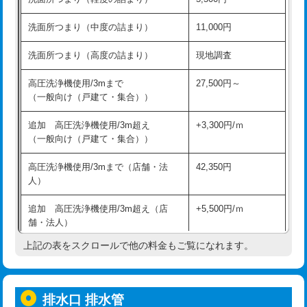
モルタル補修（厚さ10㎝超え）
38,500円
持込商品取付（混合水栓）
16,500円
洗面所つまり（中度の詰まり）
11,000円
洗面台設置
38,500円
持込商品取付（浄水器・分岐水栓）
16,500円
洗面所つまり（高度の詰まり）
現地調査
バスタブ設置
現場見積
給水管工事※（ホール加工)
16,500円
高圧洗浄機使用/3mまで
27,500円～
追加人工
16,500円
（一般向け（戸建て・集合））
給水管工事※（バンド止め)
3,300円
廃棄・処分
現場見積
追加 高圧洗浄機使用/3m超え
+3,300円/ｍ
給水管工事※（支持金具設置)
5,500円
（一般向け（戸建て・集合））
※給水管工事は20mmまでの価格です。
給水管工事※（保温材使用（バンド止
5,500円
高圧洗浄機使用/3mまで（店舗・法
42,350円
め込み）)
人）
給水管工事※（土の掘削・埋め戻し作
11,000円
追加 高圧洗浄機使用/3m超え（店
+5,500円/ｍ
業)
舗・法人）
給水管工事※（塩ビ管（VP・HI）使
33,000円
上記の表をスクロールで他の料金もご覧になれます。
高度高圧洗浄換
現地調査
用/3ｍまで)
トーラー作業
16,500円
給水管工事※（塩ビ管（VP・HI）使
+8,800円
用（追加）/3ｍ超え)
排水口 排水管
トーラー機使用/3mまで
33,000円