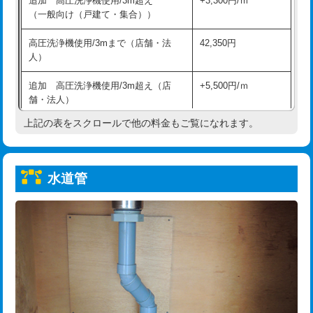
追加 高圧洗浄機使用/3m超え
+3,300円/ｍ
給水管工事※（保温材使用（バンド止
5,500円
（一般向け（戸建て・集合））
め込み）)
高圧洗浄機使用/3mまで（店舗・法
42,350円
給水管工事※（土の掘削・埋め戻し作
11,000円
人）
業)
追加 高圧洗浄機使用/3m超え（店
+5,500円/ｍ
給水管工事※（塩ビ管（VP・HI）使
33,000円
舗・法人）
用/3ｍまで)
上記の表をスクロールで他の料金もご覧になれます。
高度高圧洗浄換
現地調査
給水管工事※（塩ビ管（VP・HI）使
+8,800円
用（追加）/3ｍ超え)
トーラー作業
16,500円
給水管工事※（ライニング鋼管・銅
44,000円
水道管
トーラー機使用/3mまで
33,000円
管・ポリ管・HT管使用/3ｍまで)
追加トーラー機使用/3m超え
+3,300円
給水管工事※（ライニング鋼管・銅
+8,800円
管・ポリ管・HT管使用/3ｍ超え)
カメラ調査
33,000円
排水管工事（土の掘削・埋め戻し作
11,000円~
桝清掃
8,800円
業）
止水・漏水調査・防水処理・清掃・修
11,000円
排水管工事（排水管工事/3ｍまで）
55,000円