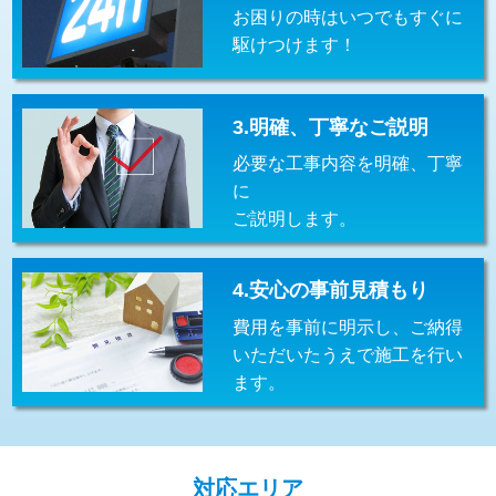
お困りの時はいつでもすぐに
交換・取付(排水栓・排水トラップ
22,000円+材料費
（P/S/ポップアップ））
駆けつけます！
交換・取付（その他部品）
11,000円+材料費
3.明確、丁寧なご説明
持込商品取付（単水栓）
13,200円
必要な工事内容を明確、丁寧
持込商品取付（混合水栓）
16,500円
に
ご説明します。
持込商品取付（浄水器・分岐水栓）
16,500円
給水管工事※（ホール加工)
16,500円
4.安心の事前見積もり
給水管工事※（バンド止め)
3,300円
費用を事前に明示し、ご納得
いただいたうえで施工を行い
給水管工事※（支持金具設置)
5,500円
ます。
給水管工事※（保温材使用（バンド止
5,500円
め込み）)
給水管工事※（土の掘削・埋め戻し作
11,000円
対応エリア
業)