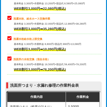
管・ポリ管・HT管使用/3ｍ超え)
基本料金 3,300円+作業料金 13,200円+部品代 8,580円=25,080円
止水・漏水調査・防水処理・清掃・修
33,000円
WEB割引3,000円➡22,080円(税込)
理・調整・分解・加工など（重作業）
排水管工事（土の掘削・埋め戻し作
11,000円~
業）
洗濯水栓、給水ホース交換作業
キッチンタンク脱着
16,500円
基本料金 3,300円+作業料金 22,000円+部品代 12,980円=38,280円
排水管工事（排水管工事/3ｍまで）
55,000円
WEB割引3,000円➡35,280円(税込)
その他部品の脱着
8,800円～
排水管工事（追加 排水管工事/3ｍ超
+11,000円
交換・取付（タンク）
22,000円+材料費
洗濯水栓給水栓上部交換
え）
基本料金 3,300円+作業料金 8,800円+部品代 990円=13,090円
交換・取付(単水栓（壁付・デッキ
13,200円+材料費
WEB割引3,000円➡10,090円(税込)
マス交換（土の掘削・埋め戻し作業）
11,000円~
式）)
洗面所の水栓交換（混合水栓）
マス交換（深さ50㎝未満）
55,000円
交換・取付(混合水栓（壁付・デッキ
16,500円+材料費
基本料金 3,300円+作業料金 16,500円+部品代 59,400円=79,200円
式・ワンホール）)
WEB割引3,000円➡76,200円(税込)
マス交換（深さ50㎝以上）
66,000円
交換・取付(排水栓・排水トラップ
22,000円+材料費
コンクリート斫り（厚さ10㎝まで）
27,500円
（P/S/ポップアップ））
洗面所つまり・水漏れ修理の作業料金表
コンクリート斫り（厚さ10㎝超え）
38,500円
交換・取付（その他部品）
11,000円+材料費
作業内容
作業料金
モルタル補修（厚さ10㎝まで）
27,500円
持込商品取付（単水栓）
13,200円
洗面所つまり（軽度の詰まり）
5,500円