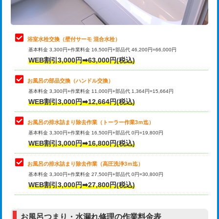
理・調整・分解・加工など（軽作業）
止水・漏水調査・防水処理・清掃・修
22,000円
理・調整・分解・加工など（中作業）
浴室水栓交換（壁付サーモ 混合水栓）
基本料金 3,300円+作業料金 16,500円+部品代 46,200円=66,000円
止水・漏水調査・防水処理・清掃・修
33,000円
WEB割引3,000円➡63,000円(税込)
理・調整・分解・加工など（重作業）
お風呂の部品交換（ハンドル交換）
トイレタンク脱着
16,500円
基本料金 3,300円+作業料金 11,000円+部品代 1,364円=15,664円
WEB割引3,000円➡12,664円(税込)
トイレ便器脱着
16,500円
タンクレストイレ脱着
33,000円
お風呂の排水詰まり除去作業（トーラー作業3ｍ迄）
基本料金 3,300円+作業料金 16,500円+部品代 0円=19,800円
小便器トイレ脱着
現地見積
WEB割引3,000円➡16,800円(税込)
その他部品の脱着
8,800円～
お風呂の排水詰まり除去作業（高圧洗浄3ｍ迄）
基本料金 3,300円+作業料金 27,500円+部品代 0円=30,800円
交換・取付（タンク）
22,000円+材料費
WEB割引3,000円➡27,800円(税込)
交換・取付（便器）
22,000円+材料費
お風呂つまり・水漏れ修理の作業料金表