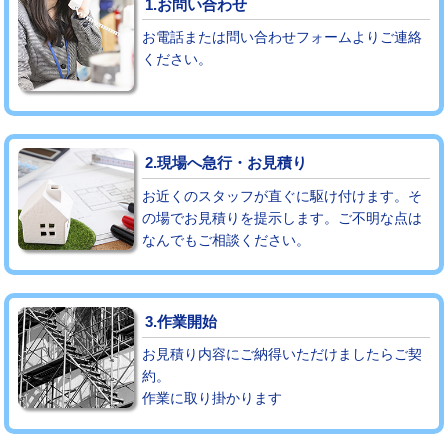
1.お問い合わせ
お電話または問い合わせフォームよりご連絡
モルタル補修（厚さ10㎝まで）
27,500円
ください。
モルタル補修（厚さ10㎝超え）
38,500円
追加人工
16,500円
2.現場へ急行・お見積り
廃棄・処分
現場見積
お近くのスタッフが直ぐに駆け付けます。そ
※給水管工事は20mmまでの価格です。
の場でお見積りを提示します。ご不明な点は
なんでもご相談ください。
3.作業開始
お見積り内容にご納得いただけましたらご契
約。
作業に取り掛かります