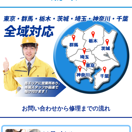
給水管工事※（塩ビ管（VP・HI）使
33,000円
用/3ｍまで)
給水管工事※（塩ビ管（VP・HI）使
+8,800円
用（追加）/3ｍ超え)
給水管工事※（ライニング鋼管・銅
44,000円
管・ポリ管・HT管使用/3ｍまで)
給水管工事※（ライニング鋼管・銅
+8,800円
管・ポリ管・HT管使用/3ｍ超え)
マス交換（土の掘削・埋め戻し作業）
11,000円~
マス交換（深さ50㎝未満）
55,000円
マス交換（深さ50㎝以上）
66,000円
お問い合わせから修理までの流れ
コンクリート斫り（厚さ10㎝まで）
27,500円
コンクリート斫り（厚さ10㎝超え）
38,500円