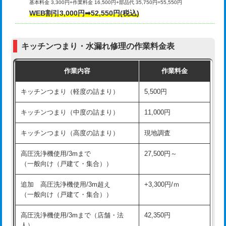
基本料金 3,300円+作業料金 16,500円+部品代 35,750円=55,550円
給水管工事※（ライニング鋼管・銅
44,000円
WEB割引3,000円➡52,550円(税込)
その他部品の脱着
8,800円～
管・ポリ管・HT管使用/3ｍまで)
交換・取付（タンク）
22,000円+材料費
給水管工事※（ライニング鋼管・銅
+8,800円
管・ポリ管・HT管使用/3ｍ超え)
キッチンつまり・水漏れ修理の作業料金表
交換・取付(単水栓（壁付・デッキ
13,200円+材料費
式）)
排水管工事（土の掘削・埋め戻し作
11,000円~
作業内容
作業料金
業）
交換・取付(混合水栓（壁付・デッキ
16,500円+材料費
キッチンつまり（軽度の詰まり）
5,500円
式・ワンホール）)
排水管工事（排水管工事/3ｍまで）
55,000円
キッチンつまり（中度の詰まり）
11,000円
交換・取付(排水栓・排水トラップ
22,000円+材料費
排水管工事（追加 排水管工事/3ｍ超
+11,000円
（P/S/ポップアップ））
え）
キッチンつまり（高度の詰まり）
現地調査
交換・取付（その他部品）
11,000円+材料費
マス交換（土の掘削・埋め戻し作業）
11,000円~
高圧洗浄機使用/3mまで
27,500円～
（一般向け（戸建て・集合））
持込商品取付（単水栓）
13,200円
マス交換（深さ50㎝未満）
55,000円
追加 高圧洗浄機使用/3m超え
+3,300円/ｍ
持込商品取付（混合水栓）
16,500円
マス交換（深さ50㎝以上）
66,000円
（一般向け（戸建て・集合））
持込商品取付（浄水器・分岐水栓）
16,500円
コンクリート斫り（厚さ10㎝まで）
27,500円
高圧洗浄機使用/3mまで（店舗・法
42,350円
人）