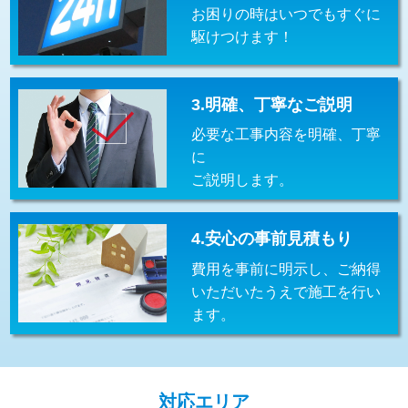
お困りの時はいつでもすぐに
交換・取付(排水栓・排水トラップ
22,000円+材料費
（P/S/ポップアップ））
駆けつけます！
交換・取付（その他部品）
11,000円+材料費
3.明確、丁寧なご説明
持込商品取付（単水栓）
13,200円
必要な工事内容を明確、丁寧
持込商品取付（混合水栓）
16,500円
に
ご説明します。
持込商品取付（浄水器・分岐水栓）
16,500円
給水管工事※（ホール加工)
16,500円
4.安心の事前見積もり
給水管工事※（バンド止め)
3,300円
費用を事前に明示し、ご納得
いただいたうえで施工を行い
給水管工事※（支持金具設置)
5,500円
ます。
給水管工事※（保温材使用（バンド止
5,500円
め込み）)
給水管工事※（土の掘削・埋め戻し作
11,000円
対応エリア
業)