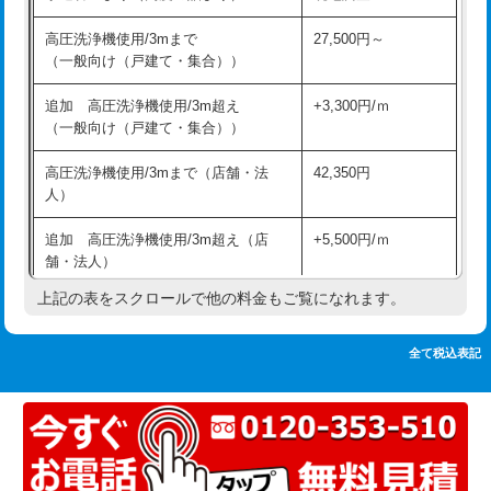
追加人工
16,500円
持込商品取付（単水栓）
13,200円
高圧洗浄機使用/3mまで
27,500円～
廃棄・処分
現場見積
（一般向け（戸建て・集合））
持込商品取付（混合水栓）
16,500円
※給水管工事は20mmまでの価格です。
追加 高圧洗浄機使用/3m超え
+3,300円/ｍ
持込商品取付（浄水器・分岐水栓）
16,500円
（一般向け（戸建て・集合））
排水管工事（土の掘削・埋め戻し作
11,000円~
高圧洗浄機使用/3mまで（店舗・法
42,350円
業）
人）
排水管工事（排水管工事/3ｍまで）
55,000円
追加 高圧洗浄機使用/3m超え（店
+5,500円/ｍ
舗・法人）
排水管工事（追加 排水管工事/3ｍ超
+11,000円
え）
上記の表をスクロールで他の料金もご覧になれます。
高度高圧洗浄換
現地調査
マス交換（土の掘削・埋め戻し作業）
11,000円~
トーラー作業
16,500円
全て税込表記
マス交換（深さ50㎝未満）
55,000円
トーラー機使用/3mまで
33,000円
マス交換（深さ50㎝以上）
66,000円
追加トーラー機使用/3m超え
+3,300円
コンクリート斫り（厚さ10㎝まで）
27,500円
カメラ調査
33,000円