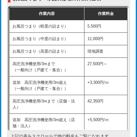
交換・取付（普通便座）
11,000円+材料費
作業内容
作業料金
交換・取付（温水洗浄便座）
16,500円+材料費
お風呂つまり（軽度の詰まり）
5,500円
交換・取付(単水栓（壁付・デッキ
13,200円+材料費
式）)
お風呂つまり（中度の詰まり）
11,000円
交換・取付(混合水栓（壁付・デッキ
16,500円+材料費
お風呂つまり（高度の詰まり）
現地調査
式・ワンホール）)
高圧洗浄機使用/3mまで
27,500円～
交換・取付(排水栓・排水トラップ
22,000円+材料費
（一般向け（戸建て・集合））
（P/S/ポップアップ））
追加 高圧洗浄機使用/3m超え
+3,300円/ｍ
交換・取付（その他部品）
11,000円+材料費
（一般向け（戸建て・集合））
持込商品取付（単水栓）
13,200円
高圧洗浄機使用/3mまで（店舗・法
42,350円
人）
持込商品取付（混合水栓）
16,500円
追加 高圧洗浄機使用/3m超え（店
+5,500円/ｍ
持込商品取付（浄水器・分岐水栓）
16,500円
舗・法人）
持込商品取付（温水洗浄便座）
22,000円
上記の表をスクロールで他の料金もご覧になれます。