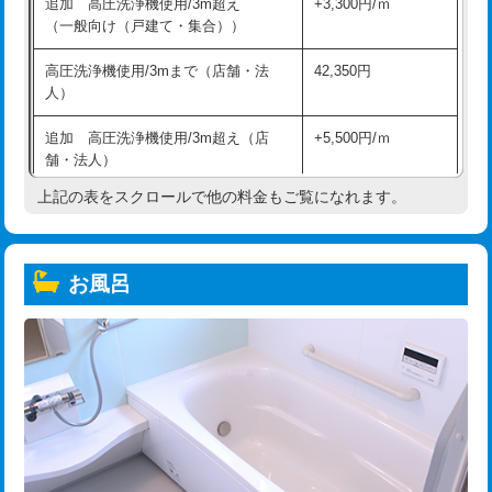
追加 高圧洗浄機使用/3m超え
+3,300円/ｍ
（一般向け（戸建て・集合））
高圧洗浄機使用/3mまで（店舗・法
42,350円
人）
追加 高圧洗浄機使用/3m超え（店
+5,500円/ｍ
舗・法人）
上記の表をスクロールで他の料金もご覧になれます。
高度高圧洗浄換
現地調査
トーラー作業
16,500円
お風呂
トーラー機使用/3mまで
33,000円
追加トーラー機使用/3m超え
+3,300円
カメラ調査
33,000円
桝清掃
8,800円
止水・漏水調査・防水処理・清掃・修
11,000円