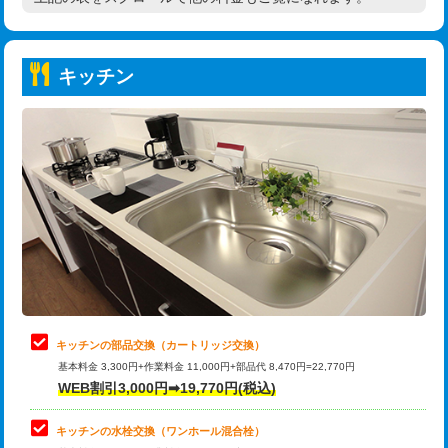
高度高圧洗浄換
現地調査
持込商品取付（普通便座⇔温水洗浄便
22,000円
トーラー作業
16,500円
座）
キッチン
トーラー機使用/3mまで
33,000円
給水管工事※（ホール加工)
16,500円
追加トーラー機使用/3m超え
+3,300円
給水管工事※（バンド止め)
3,300円
カメラ調査
33,000円
給水管工事※（支持金具設置)
5,500円
桝清掃
8,800円
給水管工事※（保温材使用（バンド止
5,500円
め込み）)
止水・漏水調査・防水処理・清掃・修
11,000円
理・調整・分解・加工など（軽作業）
給水管工事※（土の掘削・埋め戻し作
11,000円
業)
止水・漏水調査・防水処理・清掃・修
22,000円
理・調整・分解・加工など（中作業）
給水管工事※（塩ビ管（VP・HI）使
33,000円
キッチンの部品交換（カートリッジ交換）
用/3ｍまで)
基本料金 3,300円+作業料金 11,000円+部品代 8,470円=22,770円
止水・漏水調査・防水処理・清掃・修
33,000円
WEB割引3,000円➡19,770円(税込)
理・調整・分解・加工など（重作業）
給水管工事※（塩ビ管（VP・HI）使
+8,800円
用（追加）/3ｍ超え)
キッチンの水栓交換（ワンホール混合栓）
お風呂タンク脱着
16,500円