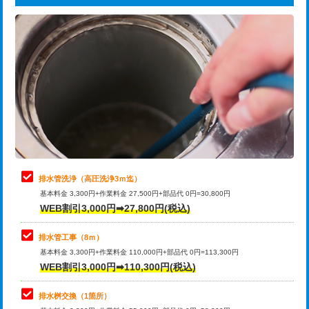
給水管工事※（ライニング鋼管・銅
44,000円
追加トーラー機使用/3m超え
+3,300円
管・ポリ管・HT管使用/3ｍまで)
カメラ調査
33,000円
給水管工事※（ライニング鋼管・銅
+8,800円
管・ポリ管・HT管使用/3ｍ超え)
桝清掃
8,800円
排水管工事（土の掘削・埋め戻し作
11,000円~
止水・漏水調査・防水処理・清掃・修
11,000円
業）
理・調整・分解・加工など（軽作業）
排水管工事（排水管工事/3ｍまで）
55,000円
止水・漏水調査・防水処理・清掃・修
22,000円
理・調整・分解・加工など（中作業）
排水管工事（追加 排水管工事/3ｍ超
+11,000円
排水管洗浄（高圧洗浄3ｍ迄）
え）
基本料金 3,300円+作業料金 27,500円+部品代 0円=30,800円
止水・漏水調査・防水処理・清掃・修
33,000円
WEB割引3,000円➡27,800円(税込)
理・調整・分解・加工など（重作業）
マス交換（土の掘削・埋め戻し作業）
11,000円~
排水管工事（8ｍ）
その他部品の脱着
8,800円～
マス交換（深さ50㎝未満）
55,000円
基本料金 3,300円+作業料金 110,000円+部品代 0円=113,300円
WEB割引3,000円➡110,300円(税込)
交換・取付（タンク）
22,000円+材料費
マス交換（深さ50㎝以上）
66,000円
交換・取付(単水栓（壁付・デッキ
13,200円+材料費
コンクリート斫り（厚さ10㎝まで）
27,500円
排水桝交換（1箇所）