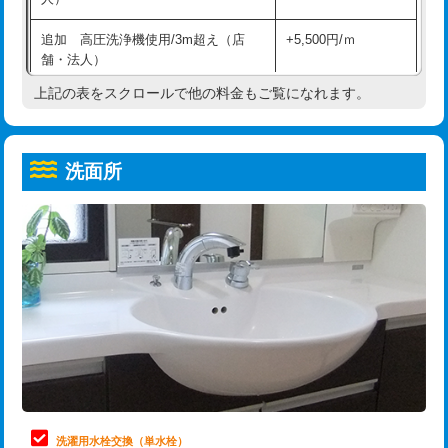
給水管工事※（ホール加工)
16,500円
コンクリート斫り（厚さ10㎝超え）
38,500円
追加 高圧洗浄機使用/3m超え（店
+5,500円/ｍ
給水管工事※（バンド止め)
3,300円
モルタル補修（厚さ10㎝まで）
27,500円
舗・法人）
給水管工事※（支持金具設置)
5,500円
モルタル補修（厚さ10㎝超え）
38,500円
上記の表をスクロールで他の料金もご覧になれます。
高度高圧洗浄換
現地調査
給水管工事※（保温材使用（バンド止
5,500円
洗面台設置
38,500円
トーラー作業
16,500円
め込み）)
洗面所
追加人工
16,500円
トーラー機使用/3mまで
33,000円
給水管工事※（土の掘削・埋め戻し作
11,000円
業)
廃棄・処分
現場見積
追加トーラー機使用/3m超え
+3,300円
給水管工事※（塩ビ管（VP・HI）使
33,000円
※給水管工事は20mmまでの価格です。
カメラ調査
33,000円
用/3ｍまで)
桝清掃
8,800円
給水管工事※（塩ビ管（VP・HI）使
+8,800円
用（追加）/3ｍ超え)
止水・漏水調査・防水処理・清掃・修
11,000円
理・調整・分解・加工など（軽作業）
給水管工事※（ライニング鋼管・銅
44,000円
管・ポリ管・HT管使用/3ｍまで)
止水・漏水調査・防水処理・清掃・修
22,000円
理・調整・分解・加工など（中作業）
給水管工事※（ライニング鋼管・銅
+8,800円
洗濯用水栓交換（単水栓）