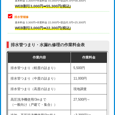
式）)
基本料金 3,300円+作業料金 55,000円+部品代 0円=58,300円
コンクリート斫り（厚さ10㎝超え）
38,500円
WEB割引3,000円➡55,300円(税込)
交換・取付(混合水栓（壁付・デッキ
16,500円+材料費
式・ワンホール）)
モルタル補修（厚さ10㎝まで）
27,500円
排水管補修
基本料金 3,300円+作業料金 22,000円+部品代 0円=25,300円
交換・取付(排水栓・排水トラップ
22,000円+材料費
モルタル補修（厚さ10㎝超え）
38,500円
WEB割引3,000円➡22,300円(税込)
（P/S/ポップアップ））
台所シンク・作業台設置
現場見積
交換・取付（その他部品）
11,000円+材料費
排水管つまり・水漏れ修理の作業料金表
追加人工
16,500円
持込商品取付（単水栓）
13,200円
作業内容
作業料金
廃棄・処分
現場見積
持込商品取付（混合水栓）
16,500円
排水管つまり（軽度の詰まり）
5,500円
※給水管工事は20mmまでの価格です。
持込商品取付（浄水器・分岐水栓）
16,500円
排水管つまり（中度の詰まり）
11,000円
給水管工事※（ホール加工)
16,500円
排水管つまり（高度の詰まり）
現地調査
給水管工事※（バンド止め)
3,300円
高圧洗浄機使用/3mまで
27,500円～
（一般向け（戸建て・集合））
給水管工事※（支持金具設置)
5,500円