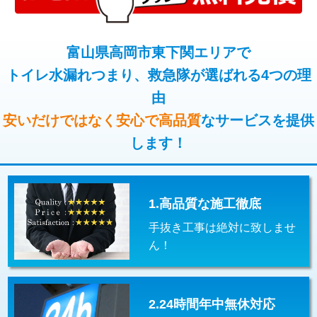
コンクリート斫り（厚さ10㎝超え）
38,500円
桝清掃
8,800円
モルタル補修（厚さ10㎝まで）
27,500円
富山県高岡市東下関エリアで
止水・漏水調査・防水処理・清掃・修
11,000円
理・調整・分解・加工など（軽作業）
トイレ水漏れつまり、救急隊が選ばれる4つの理
モルタル補修（厚さ10㎝超え）
38,500円
由
止水・漏水調査・防水処理・清掃・修
22,000円
追加人工
16,500円
理・調整・分解・加工など（中作業）
安いだけではなく安心で高品質
なサービスを提供
廃棄・処分
現場見積
します！
止水・漏水調査・防水処理・清掃・修
33,000円
理・調整・分解・加工など（重作業）
その他部品の脱着
8,800円～
1.高品質な施工徹底
交換・取付（タンク）
22,000円+材料費
手抜き工事は絶対に致しませ
交換・取付(単水栓（壁付・デッキ
13,200円+材料費
ん！
式）)
交換・取付(混合水栓（壁付・デッキ
16,500円+材料費
式・ワンホール）)
2.24時間年中無休対応