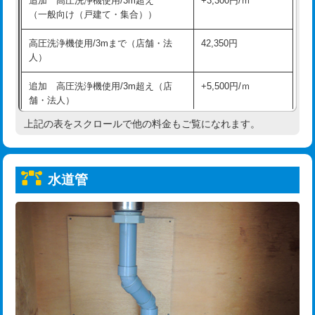
追加 高圧洗浄機使用/3m超え
+3,300円/ｍ
給水管工事※（保温材使用（バンド止
5,500円
（一般向け（戸建て・集合））
め込み）)
高圧洗浄機使用/3mまで（店舗・法
42,350円
給水管工事※（土の掘削・埋め戻し作
11,000円
人）
業)
追加 高圧洗浄機使用/3m超え（店
+5,500円/ｍ
給水管工事※（塩ビ管（VP・HI）使
33,000円
舗・法人）
用/3ｍまで)
上記の表をスクロールで他の料金もご覧になれます。
高度高圧洗浄換
現地調査
給水管工事※（塩ビ管（VP・HI）使
+8,800円
用（追加）/3ｍ超え)
トーラー作業
16,500円
給水管工事※（ライニング鋼管・銅
44,000円
水道管
トーラー機使用/3mまで
33,000円
管・ポリ管・HT管使用/3ｍまで)
追加トーラー機使用/3m超え
+3,300円
給水管工事※（ライニング鋼管・銅
+8,800円
管・ポリ管・HT管使用/3ｍ超え)
カメラ調査
33,000円
排水管工事（土の掘削・埋め戻し作
11,000円~
桝清掃
8,800円
業）
止水・漏水調査・防水処理・清掃・修
11,000円
排水管工事（排水管工事/3ｍまで）
55,000円