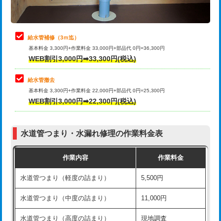
理・調整・分解・加工など（軽作業）
排水管工事（追加 排水管工事/3ｍ超
+11,000円
止水・漏水調査・防水処理・清掃・修
22,000円
え）
理・調整・分解・加工など（中作業）
給水管補修（3ｍ迄）
マス交換（土の掘削・埋め戻し作業）
11,000円~
基本料金 3,300円+作業料金 33,000円+部品代 0円=36,300円
止水・漏水調査・防水処理・清掃・修
33,000円
WEB割引3,000円➡33,300円(税込)
理・調整・分解・加工など（重作業）
マス交換（深さ50㎝未満）
55,000円
給水管撤去
その他部品の脱着
8,800円～
マス交換（深さ50㎝以上）
66,000円
基本料金 3,300円+作業料金 22,000円+部品代 0円=25,300円
WEB割引3,000円➡22,300円(税込)
交換・取付（タンク）
22,000円+材料費
コンクリート斫り（厚さ10㎝まで）
27,500円
交換・取付(単水栓（壁付・デッキ
13,200円+材料費
コンクリート斫り（厚さ10㎝超え）
38,500円
式）)
水道管つまり・水漏れ修理の作業料金表
モルタル補修（厚さ10㎝まで）
27,500円
交換・取付(混合水栓（壁付・デッキ
16,500円+材料費
作業内容
作業料金
式・ワンホール）)
モルタル補修（厚さ10㎝超え）
38,500円
水道管つまり（軽度の詰まり）
5,500円
交換・取付(排水栓・排水トラップ
22,000円+材料費
洗面台設置
38,500円
（P/S/ポップアップ））
水道管つまり（中度の詰まり）
11,000円
化粧台設置
22,000円
交換・取付（その他部品）
11,000円+材料費
水道管つまり（高度の詰まり）
現地調査