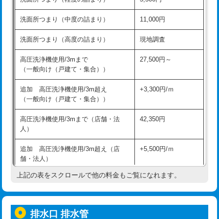
モルタル補修（厚さ10㎝超え）
38,500円
持込商品取付（混合水栓）
16,500円
洗面所つまり（中度の詰まり）
11,000円
洗面台設置
38,500円
持込商品取付（浄水器・分岐水栓）
16,500円
洗面所つまり（高度の詰まり）
現地調査
バスタブ設置
現場見積
給水管工事※（ホール加工)
16,500円
高圧洗浄機使用/3mまで
27,500円～
追加人工
16,500円
（一般向け（戸建て・集合））
給水管工事※（バンド止め)
3,300円
廃棄・処分
現場見積
追加 高圧洗浄機使用/3m超え
+3,300円/ｍ
給水管工事※（支持金具設置)
5,500円
（一般向け（戸建て・集合））
※給水管工事は20mmまでの価格です。
給水管工事※（保温材使用（バンド止
5,500円
高圧洗浄機使用/3mまで（店舗・法
42,350円
め込み）)
人）
給水管工事※（土の掘削・埋め戻し作
11,000円
追加 高圧洗浄機使用/3m超え（店
+5,500円/ｍ
業)
舗・法人）
給水管工事※（塩ビ管（VP・HI）使
33,000円
上記の表をスクロールで他の料金もご覧になれます。
高度高圧洗浄換
現地調査
用/3ｍまで)
トーラー作業
16,500円
給水管工事※（塩ビ管（VP・HI）使
+8,800円
用（追加）/3ｍ超え)
排水口 排水管
トーラー機使用/3mまで
33,000円