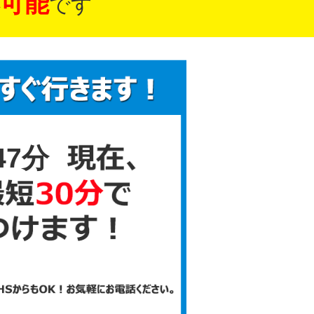
可能
です
47分