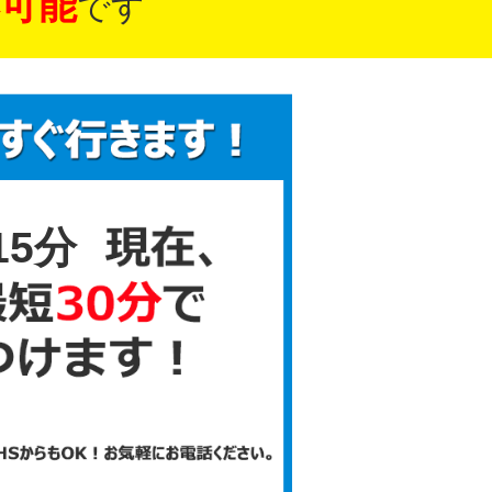
可能
です
15分