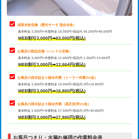
理・調整・分解・加工など（軽作業）
止水・漏水調査・防水処理・清掃・修
22,000円
理・調整・分解・加工など（中作業）
浴室水栓交換（壁付サーモ 混合水栓）
基本料金 3,300円+作業料金 16,500円+部品代 46,200円=66,000円
止水・漏水調査・防水処理・清掃・修
33,000円
WEB割引3,000円➡63,000円(税込)
理・調整・分解・加工など（重作業）
お風呂の部品交換（ハンドル交換）
トイレタンク脱着
16,500円
基本料金 3,300円+作業料金 11,000円+部品代 1,364円=15,664円
WEB割引3,000円➡12,664円(税込)
トイレ便器脱着
16,500円
タンクレストイレ脱着
33,000円
お風呂の排水詰まり除去作業（トーラー作業3ｍ迄）
基本料金 3,300円+作業料金 16,500円+部品代 0円=19,800円
小便器トイレ脱着
現地見積
WEB割引3,000円➡16,800円(税込)
その他部品の脱着
8,800円～
お風呂の排水詰まり除去作業（高圧洗浄3ｍ迄）
基本料金 3,300円+作業料金 27,500円+部品代 0円=30,800円
交換・取付（タンク）
22,000円+材料費
WEB割引3,000円➡27,800円(税込)
交換・取付（便器）
22,000円+材料費
お風呂つまり・水漏れ修理の作業料金表