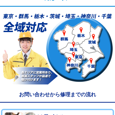
給水管工事※（塩ビ管（VP・HI）使
33,000円
用/3ｍまで)
給水管工事※（塩ビ管（VP・HI）使
+8,800円
用（追加）/3ｍ超え)
給水管工事※（ライニング鋼管・銅
44,000円
管・ポリ管・HT管使用/3ｍまで)
給水管工事※（ライニング鋼管・銅
+8,800円
管・ポリ管・HT管使用/3ｍ超え)
マス交換（土の掘削・埋め戻し作業）
11,000円~
マス交換（深さ50㎝未満）
55,000円
マス交換（深さ50㎝以上）
66,000円
お問い合わせから修理までの流れ
コンクリート斫り（厚さ10㎝まで）
27,500円
コンクリート斫り（厚さ10㎝超え）
38,500円