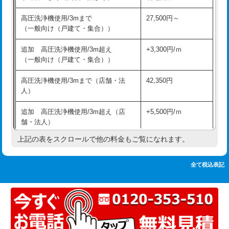
追加人工
16,500円
持込商品取付（単水栓）
13,200円
高圧洗浄機使用/3mまで
27,500円～
廃棄・処分
現場見積
（一般向け（戸建て・集合））
持込商品取付（混合水栓）
16,500円
※給水管工事は20mmまでの価格です。
追加 高圧洗浄機使用/3m超え
+3,300円/ｍ
持込商品取付（浄水器・分岐水栓）
16,500円
（一般向け（戸建て・集合））
排水管工事（土の掘削・埋め戻し作
11,000円~
高圧洗浄機使用/3mまで（店舗・法
42,350円
業）
人）
排水管工事（排水管工事/3ｍまで）
55,000円
追加 高圧洗浄機使用/3m超え（店
+5,500円/ｍ
舗・法人）
排水管工事（追加 排水管工事/3ｍ超
+11,000円
え）
上記の表をスクロールで他の料金もご覧になれます。
高度高圧洗浄換
現地調査
マス交換（土の掘削・埋め戻し作業）
11,000円~
トーラー作業
16,500円
全て税込表記
マス交換（深さ50㎝未満）
55,000円
トーラー機使用/3mまで
33,000円
マス交換（深さ50㎝以上）
66,000円
追加トーラー機使用/3m超え
+3,300円
コンクリート斫り（厚さ10㎝まで）
27,500円
カメラ調査
33,000円