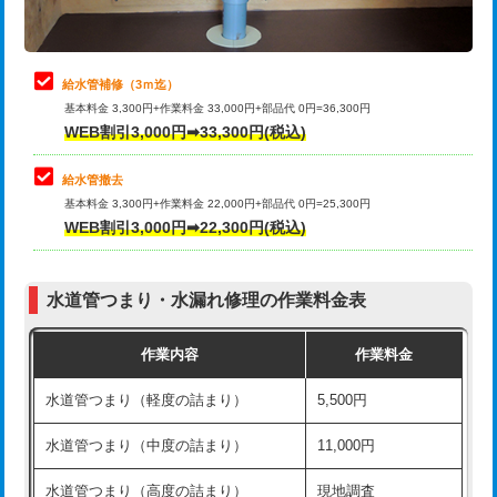
理・調整・分解・加工など（軽作業）
排水管工事（追加 排水管工事/3ｍ超
+11,000円
止水・漏水調査・防水処理・清掃・修
22,000円
え）
理・調整・分解・加工など（中作業）
給水管補修（3ｍ迄）
マス交換（土の掘削・埋め戻し作業）
11,000円~
基本料金 3,300円+作業料金 33,000円+部品代 0円=36,300円
止水・漏水調査・防水処理・清掃・修
33,000円
WEB割引3,000円➡33,300円(税込)
理・調整・分解・加工など（重作業）
マス交換（深さ50㎝未満）
55,000円
給水管撤去
その他部品の脱着
8,800円～
マス交換（深さ50㎝以上）
66,000円
基本料金 3,300円+作業料金 22,000円+部品代 0円=25,300円
WEB割引3,000円➡22,300円(税込)
交換・取付（タンク）
22,000円+材料費
コンクリート斫り（厚さ10㎝まで）
27,500円
交換・取付(単水栓（壁付・デッキ
13,200円+材料費
コンクリート斫り（厚さ10㎝超え）
38,500円
式）)
水道管つまり・水漏れ修理の作業料金表
モルタル補修（厚さ10㎝まで）
27,500円
交換・取付(混合水栓（壁付・デッキ
16,500円+材料費
作業内容
作業料金
式・ワンホール）)
モルタル補修（厚さ10㎝超え）
38,500円
水道管つまり（軽度の詰まり）
5,500円
交換・取付(排水栓・排水トラップ
22,000円+材料費
洗面台設置
38,500円
（P/S/ポップアップ））
水道管つまり（中度の詰まり）
11,000円
化粧台設置
22,000円
交換・取付（その他部品）
11,000円+材料費
水道管つまり（高度の詰まり）
現地調査