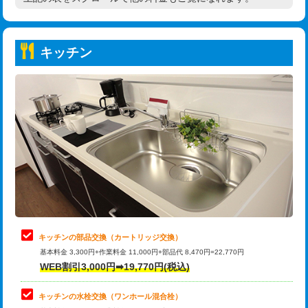
高度高圧洗浄換
現地調査
持込商品取付（普通便座⇔温水洗浄便
22,000円
トーラー作業
16,500円
座）
キッチン
トーラー機使用/3mまで
33,000円
給水管工事※（ホール加工)
16,500円
追加トーラー機使用/3m超え
+3,300円
給水管工事※（バンド止め)
3,300円
カメラ調査
33,000円
給水管工事※（支持金具設置)
5,500円
桝清掃
8,800円
給水管工事※（保温材使用（バンド止
5,500円
め込み）)
止水・漏水調査・防水処理・清掃・修
11,000円
理・調整・分解・加工など（軽作業）
給水管工事※（土の掘削・埋め戻し作
11,000円
業)
止水・漏水調査・防水処理・清掃・修
22,000円
理・調整・分解・加工など（中作業）
給水管工事※（塩ビ管（VP・HI）使
33,000円
キッチンの部品交換（カートリッジ交換）
用/3ｍまで)
基本料金 3,300円+作業料金 11,000円+部品代 8,470円=22,770円
止水・漏水調査・防水処理・清掃・修
33,000円
WEB割引3,000円➡19,770円(税込)
理・調整・分解・加工など（重作業）
給水管工事※（塩ビ管（VP・HI）使
+8,800円
用（追加）/3ｍ超え)
キッチンの水栓交換（ワンホール混合栓）
お風呂タンク脱着
16,500円