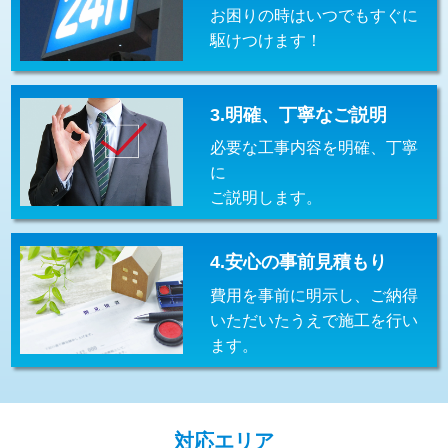
お困りの時はいつでもすぐに
交換・取付(排水栓・排水トラップ
22,000円+材料費
（P/S/ポップアップ））
駆けつけます！
交換・取付（その他部品）
11,000円+材料費
3.明確、丁寧なご説明
持込商品取付（単水栓）
13,200円
必要な工事内容を明確、丁寧
持込商品取付（混合水栓）
16,500円
に
ご説明します。
持込商品取付（浄水器・分岐水栓）
16,500円
給水管工事※（ホール加工)
16,500円
4.安心の事前見積もり
給水管工事※（バンド止め)
3,300円
費用を事前に明示し、ご納得
いただいたうえで施工を行い
給水管工事※（支持金具設置)
5,500円
ます。
給水管工事※（保温材使用（バンド止
5,500円
め込み）)
給水管工事※（土の掘削・埋め戻し作
11,000円
対応エリア
業)