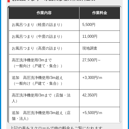
交換・取付（普通便座）
11,000円+材料費
作業内容
作業料金
交換・取付（温水洗浄便座）
16,500円+材料費
お風呂つまり（軽度の詰まり）
5,500円
交換・取付(単水栓（壁付・デッキ
13,200円+材料費
式）)
お風呂つまり（中度の詰まり）
11,000円
交換・取付(混合水栓（壁付・デッキ
16,500円+材料費
お風呂つまり（高度の詰まり）
現地調査
式・ワンホール）)
高圧洗浄機使用/3mまで
27,500円～
交換・取付(排水栓・排水トラップ
22,000円+材料費
（一般向け（戸建て・集合））
（P/S/ポップアップ））
追加 高圧洗浄機使用/3m超え
+3,300円/ｍ
交換・取付（その他部品）
11,000円+材料費
（一般向け（戸建て・集合））
持込商品取付（単水栓）
13,200円
高圧洗浄機使用/3mまで（店舗・法
42,350円
人）
持込商品取付（混合水栓）
16,500円
追加 高圧洗浄機使用/3m超え（店
+5,500円/ｍ
持込商品取付（浄水器・分岐水栓）
16,500円
舗・法人）
持込商品取付（温水洗浄便座）
22,000円
上記の表をスクロールで他の料金もご覧になれます。