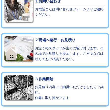
1.お問い合わせ
お電話または問い合わせフォームよりご連絡
モルタル補修（厚さ10㎝まで）
27,500円
ください。
モルタル補修（厚さ10㎝超え）
38,500円
追加人工
16,500円
2.現場へ急行・お見積り
廃棄・処分
現場見積
お近くのスタッフが直ぐに駆け付けます。そ
※給水管工事は20mmまでの価格です。
の場でお見積りを提示します。ご不明な点は
なんでもご相談ください。
3.作業開始
お見積り内容にご納得いただけましたらご契
約。
作業に取り掛かります