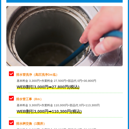
給水管工事※（ライニング鋼管・銅
44,000円
追加トーラー機使用/3m超え
+3,300円
管・ポリ管・HT管使用/3ｍまで)
カメラ調査
33,000円
給水管工事※（ライニング鋼管・銅
+8,800円
管・ポリ管・HT管使用/3ｍ超え)
桝清掃
8,800円
排水管工事（土の掘削・埋め戻し作
11,000円~
止水・漏水調査・防水処理・清掃・修
11,000円
業）
理・調整・分解・加工など（軽作業）
排水管工事（排水管工事/3ｍまで）
55,000円
止水・漏水調査・防水処理・清掃・修
22,000円
理・調整・分解・加工など（中作業）
排水管工事（追加 排水管工事/3ｍ超
+11,000円
排水管洗浄（高圧洗浄3ｍ迄）
え）
基本料金 3,300円+作業料金 27,500円+部品代 0円=30,800円
止水・漏水調査・防水処理・清掃・修
33,000円
WEB割引3,000円➡27,800円(税込)
理・調整・分解・加工など（重作業）
マス交換（土の掘削・埋め戻し作業）
11,000円~
排水管工事（8ｍ）
その他部品の脱着
8,800円～
マス交換（深さ50㎝未満）
55,000円
基本料金 3,300円+作業料金 110,000円+部品代 0円=113,300円
WEB割引3,000円➡110,300円(税込)
交換・取付（タンク）
22,000円+材料費
マス交換（深さ50㎝以上）
66,000円
交換・取付(単水栓（壁付・デッキ
13,200円+材料費
コンクリート斫り（厚さ10㎝まで）
27,500円
排水桝交換（1箇所）