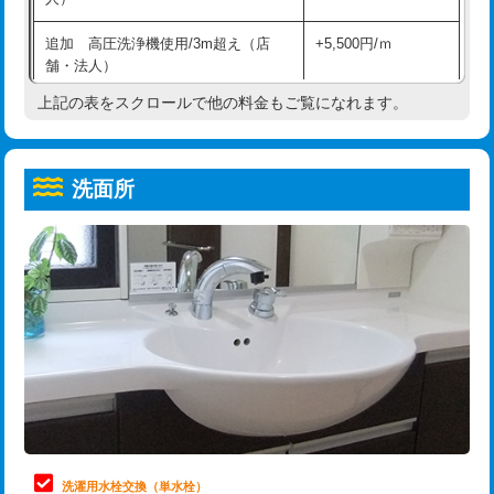
給水管工事※（ホール加工)
16,500円
コンクリート斫り（厚さ10㎝超え）
38,500円
追加 高圧洗浄機使用/3m超え（店
+5,500円/ｍ
給水管工事※（バンド止め)
3,300円
モルタル補修（厚さ10㎝まで）
27,500円
舗・法人）
給水管工事※（支持金具設置)
5,500円
モルタル補修（厚さ10㎝超え）
38,500円
上記の表をスクロールで他の料金もご覧になれます。
高度高圧洗浄換
現地調査
給水管工事※（保温材使用（バンド止
5,500円
洗面台設置
38,500円
トーラー作業
16,500円
め込み）)
洗面所
追加人工
16,500円
トーラー機使用/3mまで
33,000円
給水管工事※（土の掘削・埋め戻し作
11,000円
業)
廃棄・処分
現場見積
追加トーラー機使用/3m超え
+3,300円
給水管工事※（塩ビ管（VP・HI）使
33,000円
※給水管工事は20mmまでの価格です。
カメラ調査
33,000円
用/3ｍまで)
桝清掃
8,800円
給水管工事※（塩ビ管（VP・HI）使
+8,800円
用（追加）/3ｍ超え)
止水・漏水調査・防水処理・清掃・修
11,000円
理・調整・分解・加工など（軽作業）
給水管工事※（ライニング鋼管・銅
44,000円
管・ポリ管・HT管使用/3ｍまで)
止水・漏水調査・防水処理・清掃・修
22,000円
理・調整・分解・加工など（中作業）
給水管工事※（ライニング鋼管・銅
+8,800円
洗濯用水栓交換（単水栓）