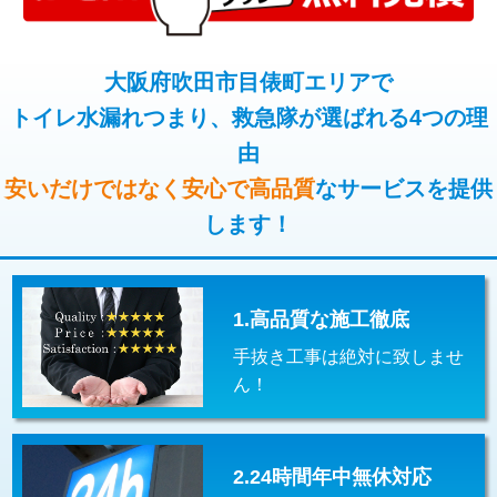
コンクリート斫り（厚さ10㎝超え）
38,500円
桝清掃
8,800円
モルタル補修（厚さ10㎝まで）
27,500円
大阪府吹田市目俵町エリアで
止水・漏水調査・防水処理・清掃・修
11,000円
理・調整・分解・加工など（軽作業）
トイレ水漏れつまり、救急隊が選ばれる4つの理
モルタル補修（厚さ10㎝超え）
38,500円
由
止水・漏水調査・防水処理・清掃・修
22,000円
追加人工
16,500円
理・調整・分解・加工など（中作業）
安いだけではなく安心で高品質
なサービスを提供
廃棄・処分
現場見積
します！
止水・漏水調査・防水処理・清掃・修
33,000円
理・調整・分解・加工など（重作業）
その他部品の脱着
8,800円～
1.高品質な施工徹底
交換・取付（タンク）
22,000円+材料費
手抜き工事は絶対に致しませ
交換・取付(単水栓（壁付・デッキ
13,200円+材料費
ん！
式）)
交換・取付(混合水栓（壁付・デッキ
16,500円+材料費
式・ワンホール）)
2.24時間年中無休対応