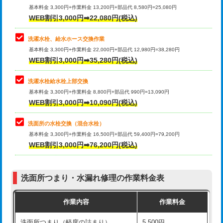
管・ポリ管・HT管使用/3ｍ超え)
基本料金 3,300円+作業料金 13,200円+部品代 8,580円=25,080円
止水・漏水調査・防水処理・清掃・修
33,000円
WEB割引3,000円➡22,080円(税込)
理・調整・分解・加工など（重作業）
排水管工事（土の掘削・埋め戻し作
11,000円~
業）
洗濯水栓、給水ホース交換作業
キッチンタンク脱着
16,500円
基本料金 3,300円+作業料金 22,000円+部品代 12,980円=38,280円
排水管工事（排水管工事/3ｍまで）
55,000円
WEB割引3,000円➡35,280円(税込)
その他部品の脱着
8,800円～
排水管工事（追加 排水管工事/3ｍ超
+11,000円
交換・取付（タンク）
22,000円+材料費
洗濯水栓給水栓上部交換
え）
基本料金 3,300円+作業料金 8,800円+部品代 990円=13,090円
交換・取付(単水栓（壁付・デッキ
13,200円+材料費
WEB割引3,000円➡10,090円(税込)
マス交換（土の掘削・埋め戻し作業）
11,000円~
式）)
洗面所の水栓交換（混合水栓）
マス交換（深さ50㎝未満）
55,000円
交換・取付(混合水栓（壁付・デッキ
16,500円+材料費
基本料金 3,300円+作業料金 16,500円+部品代 59,400円=79,200円
式・ワンホール）)
WEB割引3,000円➡76,200円(税込)
マス交換（深さ50㎝以上）
66,000円
交換・取付(排水栓・排水トラップ
22,000円+材料費
コンクリート斫り（厚さ10㎝まで）
27,500円
（P/S/ポップアップ））
洗面所つまり・水漏れ修理の作業料金表
コンクリート斫り（厚さ10㎝超え）
38,500円
交換・取付（その他部品）
11,000円+材料費
作業内容
作業料金
モルタル補修（厚さ10㎝まで）
27,500円
持込商品取付（単水栓）
13,200円
洗面所つまり（軽度の詰まり）
5,500円