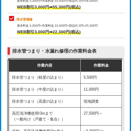
式）)
基本料金 3,300円+作業料金 55,000円+部品代 0円=58,300円
コンクリート斫り（厚さ10㎝超え）
38,500円
WEB割引3,000円➡55,300円(税込)
交換・取付(混合水栓（壁付・デッキ
16,500円+材料費
式・ワンホール）)
モルタル補修（厚さ10㎝まで）
27,500円
排水管補修
基本料金 3,300円+作業料金 22,000円+部品代 0円=25,300円
交換・取付(排水栓・排水トラップ
22,000円+材料費
モルタル補修（厚さ10㎝超え）
38,500円
WEB割引3,000円➡22,300円(税込)
（P/S/ポップアップ））
台所シンク・作業台設置
現場見積
交換・取付（その他部品）
11,000円+材料費
排水管つまり・水漏れ修理の作業料金表
追加人工
16,500円
持込商品取付（単水栓）
13,200円
作業内容
作業料金
廃棄・処分
現場見積
持込商品取付（混合水栓）
16,500円
排水管つまり（軽度の詰まり）
5,500円
※給水管工事は20mmまでの価格です。
持込商品取付（浄水器・分岐水栓）
16,500円
排水管つまり（中度の詰まり）
11,000円
給水管工事※（ホール加工)
16,500円
排水管つまり（高度の詰まり）
現地調査
給水管工事※（バンド止め)
3,300円
高圧洗浄機使用/3mまで
27,500円～
（一般向け（戸建て・集合））
給水管工事※（支持金具設置)
5,500円