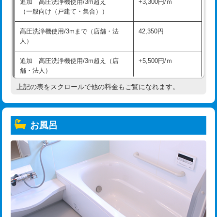
追加 高圧洗浄機使用/3m超え
+3,300円/ｍ
（一般向け（戸建て・集合））
高圧洗浄機使用/3mまで（店舗・法
42,350円
人）
追加 高圧洗浄機使用/3m超え（店
+5,500円/ｍ
舗・法人）
上記の表をスクロールで他の料金もご覧になれます。
高度高圧洗浄換
現地調査
トーラー作業
16,500円
お風呂
トーラー機使用/3mまで
33,000円
追加トーラー機使用/3m超え
+3,300円
カメラ調査
33,000円
桝清掃
8,800円
止水・漏水調査・防水処理・清掃・修
11,000円