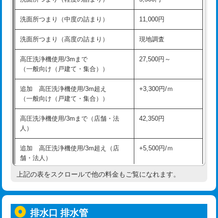
モルタル補修（厚さ10㎝超え）
38,500円
持込商品取付（混合水栓）
16,500円
洗面所つまり（中度の詰まり）
11,000円
洗面台設置
38,500円
持込商品取付（浄水器・分岐水栓）
16,500円
洗面所つまり（高度の詰まり）
現地調査
バスタブ設置
現場見積
給水管工事※（ホール加工)
16,500円
高圧洗浄機使用/3mまで
27,500円～
追加人工
16,500円
（一般向け（戸建て・集合））
給水管工事※（バンド止め)
3,300円
廃棄・処分
現場見積
追加 高圧洗浄機使用/3m超え
+3,300円/ｍ
給水管工事※（支持金具設置)
5,500円
（一般向け（戸建て・集合））
※給水管工事は20mmまでの価格です。
給水管工事※（保温材使用（バンド止
5,500円
高圧洗浄機使用/3mまで（店舗・法
42,350円
め込み）)
人）
給水管工事※（土の掘削・埋め戻し作
11,000円
追加 高圧洗浄機使用/3m超え（店
+5,500円/ｍ
業)
舗・法人）
給水管工事※（塩ビ管（VP・HI）使
33,000円
上記の表をスクロールで他の料金もご覧になれます。
高度高圧洗浄換
現地調査
用/3ｍまで)
トーラー作業
16,500円
給水管工事※（塩ビ管（VP・HI）使
+8,800円
用（追加）/3ｍ超え)
排水口 排水管
トーラー機使用/3mまで
33,000円