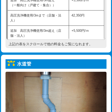
追加 高圧洗浄機使用/3m超え
+3,300円/ｍ
給水管工事※（保温材使用（バンド止
5,500円
（一般向け（戸建て・集合））
め込み）)
高圧洗浄機使用/3mまで（店舗・法
42,350円
給水管工事※（土の掘削・埋め戻し作
11,000円
人）
業)
追加 高圧洗浄機使用/3m超え（店
+5,500円/ｍ
給水管工事※（塩ビ管（VP・HI）使
33,000円
舗・法人）
用/3ｍまで)
上記の表をスクロールで他の料金もご覧になれます。
高度高圧洗浄換
現地調査
給水管工事※（塩ビ管（VP・HI）使
+8,800円
用（追加）/3ｍ超え)
トーラー作業
16,500円
給水管工事※（ライニング鋼管・銅
44,000円
水道管
トーラー機使用/3mまで
33,000円
管・ポリ管・HT管使用/3ｍまで)
追加トーラー機使用/3m超え
+3,300円
給水管工事※（ライニング鋼管・銅
+8,800円
管・ポリ管・HT管使用/3ｍ超え)
カメラ調査
33,000円
排水管工事（土の掘削・埋め戻し作
11,000円~
桝清掃
8,800円
業）
止水・漏水調査・防水処理・清掃・修
11,000円
排水管工事（排水管工事/3ｍまで）
55,000円