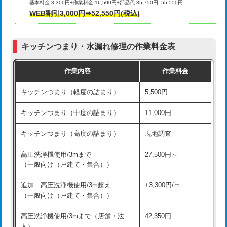
基本料金 3,300円+作業料金 16,500円+部品代 35,750円=55,550円
給水管工事※（ライニング鋼管・銅
44,000円
WEB割引3,000円➡52,550円(税込)
その他部品の脱着
8,800円～
管・ポリ管・HT管使用/3ｍまで)
交換・取付（タンク）
22,000円+材料費
給水管工事※（ライニング鋼管・銅
+8,800円
管・ポリ管・HT管使用/3ｍ超え)
キッチンつまり・水漏れ修理の作業料金表
交換・取付(単水栓（壁付・デッキ
13,200円+材料費
式）)
排水管工事（土の掘削・埋め戻し作
11,000円~
作業内容
作業料金
業）
交換・取付(混合水栓（壁付・デッキ
16,500円+材料費
キッチンつまり（軽度の詰まり）
5,500円
式・ワンホール）)
排水管工事（排水管工事/3ｍまで）
55,000円
キッチンつまり（中度の詰まり）
11,000円
交換・取付(排水栓・排水トラップ
22,000円+材料費
排水管工事（追加 排水管工事/3ｍ超
+11,000円
（P/S/ポップアップ））
え）
キッチンつまり（高度の詰まり）
現地調査
交換・取付（その他部品）
11,000円+材料費
マス交換（土の掘削・埋め戻し作業）
11,000円~
高圧洗浄機使用/3mまで
27,500円～
（一般向け（戸建て・集合））
持込商品取付（単水栓）
13,200円
マス交換（深さ50㎝未満）
55,000円
追加 高圧洗浄機使用/3m超え
+3,300円/ｍ
持込商品取付（混合水栓）
16,500円
マス交換（深さ50㎝以上）
66,000円
（一般向け（戸建て・集合））
持込商品取付（浄水器・分岐水栓）
16,500円
コンクリート斫り（厚さ10㎝まで）
27,500円
高圧洗浄機使用/3mまで（店舗・法
42,350円
人）