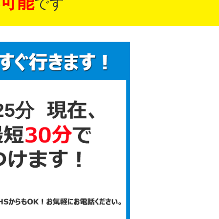
可能
です
25分