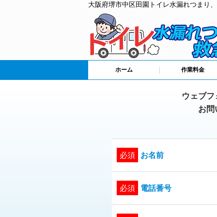
大阪府堺市中区田園トイレ水漏れつまり、
ホーム
作業料金
ウェブフ
お問
必須
お名前
必須
電話番号