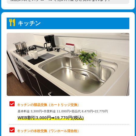
高度高圧洗浄換
現地調査
持込商品取付（普通便座⇔温水洗浄便
22,000円
トーラー作業
16,500円
座）
キッチン
トーラー機使用/3mまで
33,000円
給水管工事※（ホール加工)
16,500円
追加トーラー機使用/3m超え
+3,300円
給水管工事※（バンド止め)
3,300円
カメラ調査
33,000円
給水管工事※（支持金具設置)
5,500円
桝清掃
8,800円
給水管工事※（保温材使用（バンド止
5,500円
め込み）)
止水・漏水調査・防水処理・清掃・修
11,000円
理・調整・分解・加工など（軽作業）
給水管工事※（土の掘削・埋め戻し作
11,000円
業)
止水・漏水調査・防水処理・清掃・修
22,000円
理・調整・分解・加工など（中作業）
給水管工事※（塩ビ管（VP・HI）使
33,000円
キッチンの部品交換（カートリッジ交換）
用/3ｍまで)
基本料金 3,300円+作業料金 11,000円+部品代 8,470円=22,770円
止水・漏水調査・防水処理・清掃・修
33,000円
WEB割引3,000円➡19,770円(税込)
理・調整・分解・加工など（重作業）
給水管工事※（塩ビ管（VP・HI）使
+8,800円
用（追加）/3ｍ超え)
キッチンの水栓交換（ワンホール混合栓）
お風呂タンク脱着
16,500円