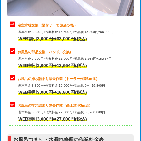
理・調整・分解・加工など（軽作業）
止水・漏水調査・防水処理・清掃・修
22,000円
理・調整・分解・加工など（中作業）
浴室水栓交換（壁付サーモ 混合水栓）
基本料金 3,300円+作業料金 16,500円+部品代 46,200円=66,000円
止水・漏水調査・防水処理・清掃・修
33,000円
WEB割引3,000円➡63,000円(税込)
理・調整・分解・加工など（重作業）
お風呂の部品交換（ハンドル交換）
トイレタンク脱着
16,500円
基本料金 3,300円+作業料金 11,000円+部品代 1,364円=15,664円
WEB割引3,000円➡12,664円(税込)
トイレ便器脱着
16,500円
タンクレストイレ脱着
33,000円
お風呂の排水詰まり除去作業（トーラー作業3ｍ迄）
基本料金 3,300円+作業料金 16,500円+部品代 0円=19,800円
小便器トイレ脱着
現地見積
WEB割引3,000円➡16,800円(税込)
その他部品の脱着
8,800円～
お風呂の排水詰まり除去作業（高圧洗浄3ｍ迄）
基本料金 3,300円+作業料金 27,500円+部品代 0円=30,800円
交換・取付（タンク）
22,000円+材料費
WEB割引3,000円➡27,800円(税込)
交換・取付（便器）
22,000円+材料費
お風呂つまり・水漏れ修理の作業料金表