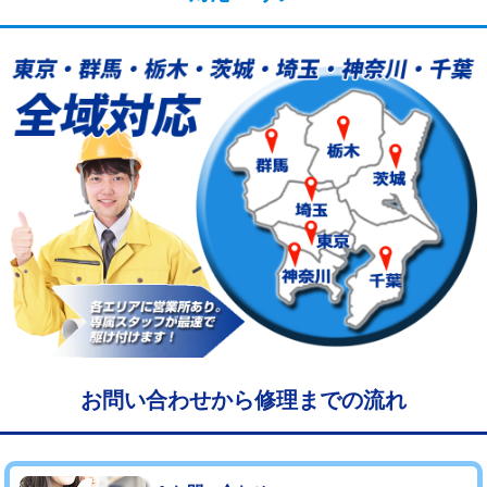
給水管工事※（塩ビ管（VP・HI）使
33,000円
用/3ｍまで)
給水管工事※（塩ビ管（VP・HI）使
+8,800円
用（追加）/3ｍ超え)
給水管工事※（ライニング鋼管・銅
44,000円
管・ポリ管・HT管使用/3ｍまで)
給水管工事※（ライニング鋼管・銅
+8,800円
管・ポリ管・HT管使用/3ｍ超え)
マス交換（土の掘削・埋め戻し作業）
11,000円~
マス交換（深さ50㎝未満）
55,000円
マス交換（深さ50㎝以上）
66,000円
お問い合わせから修理までの流れ
コンクリート斫り（厚さ10㎝まで）
27,500円
コンクリート斫り（厚さ10㎝超え）
38,500円