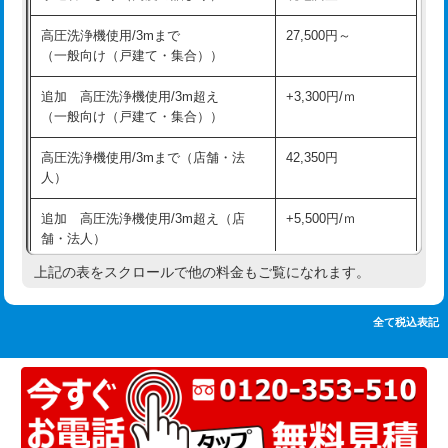
追加人工
16,500円
持込商品取付（単水栓）
13,200円
高圧洗浄機使用/3mまで
27,500円～
廃棄・処分
現場見積
（一般向け（戸建て・集合））
持込商品取付（混合水栓）
16,500円
※給水管工事は20mmまでの価格です。
追加 高圧洗浄機使用/3m超え
+3,300円/ｍ
持込商品取付（浄水器・分岐水栓）
16,500円
（一般向け（戸建て・集合））
排水管工事（土の掘削・埋め戻し作
11,000円~
高圧洗浄機使用/3mまで（店舗・法
42,350円
業）
人）
排水管工事（排水管工事/3ｍまで）
55,000円
追加 高圧洗浄機使用/3m超え（店
+5,500円/ｍ
舗・法人）
排水管工事（追加 排水管工事/3ｍ超
+11,000円
え）
上記の表をスクロールで他の料金もご覧になれます。
高度高圧洗浄換
現地調査
マス交換（土の掘削・埋め戻し作業）
11,000円~
トーラー作業
16,500円
全て税込表記
マス交換（深さ50㎝未満）
55,000円
トーラー機使用/3mまで
33,000円
マス交換（深さ50㎝以上）
66,000円
追加トーラー機使用/3m超え
+3,300円
コンクリート斫り（厚さ10㎝まで）
27,500円
カメラ調査
33,000円