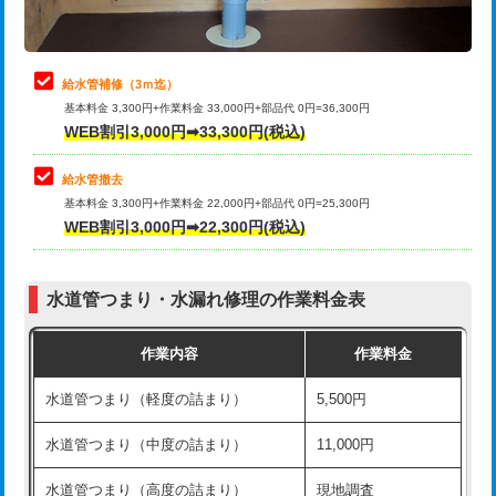
理・調整・分解・加工など（軽作業）
排水管工事（追加 排水管工事/3ｍ超
+11,000円
止水・漏水調査・防水処理・清掃・修
22,000円
え）
理・調整・分解・加工など（中作業）
給水管補修（3ｍ迄）
マス交換（土の掘削・埋め戻し作業）
11,000円~
基本料金 3,300円+作業料金 33,000円+部品代 0円=36,300円
止水・漏水調査・防水処理・清掃・修
33,000円
WEB割引3,000円➡33,300円(税込)
理・調整・分解・加工など（重作業）
マス交換（深さ50㎝未満）
55,000円
給水管撤去
その他部品の脱着
8,800円～
マス交換（深さ50㎝以上）
66,000円
基本料金 3,300円+作業料金 22,000円+部品代 0円=25,300円
WEB割引3,000円➡22,300円(税込)
交換・取付（タンク）
22,000円+材料費
コンクリート斫り（厚さ10㎝まで）
27,500円
交換・取付(単水栓（壁付・デッキ
13,200円+材料費
コンクリート斫り（厚さ10㎝超え）
38,500円
式）)
水道管つまり・水漏れ修理の作業料金表
モルタル補修（厚さ10㎝まで）
27,500円
交換・取付(混合水栓（壁付・デッキ
16,500円+材料費
作業内容
作業料金
式・ワンホール）)
モルタル補修（厚さ10㎝超え）
38,500円
水道管つまり（軽度の詰まり）
5,500円
交換・取付(排水栓・排水トラップ
22,000円+材料費
洗面台設置
38,500円
（P/S/ポップアップ））
水道管つまり（中度の詰まり）
11,000円
化粧台設置
22,000円
交換・取付（その他部品）
11,000円+材料費
水道管つまり（高度の詰まり）
現地調査