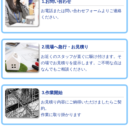
1.お問い合わせ
お電話または問い合わせフォームよりご連絡
モルタル補修（厚さ10㎝まで）
27,500円
ください。
モルタル補修（厚さ10㎝超え）
38,500円
追加人工
16,500円
2.現場へ急行・お見積り
廃棄・処分
現場見積
お近くのスタッフが直ぐに駆け付けます。そ
※給水管工事は20mmまでの価格です。
の場でお見積りを提示します。ご不明な点は
なんでもご相談ください。
3.作業開始
お見積り内容にご納得いただけましたらご契
約。
作業に取り掛かります