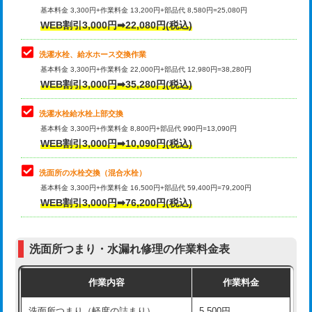
管・ポリ管・HT管使用/3ｍ超え)
基本料金 3,300円+作業料金 13,200円+部品代 8,580円=25,080円
止水・漏水調査・防水処理・清掃・修
33,000円
WEB割引3,000円➡22,080円(税込)
理・調整・分解・加工など（重作業）
排水管工事（土の掘削・埋め戻し作
11,000円~
業）
洗濯水栓、給水ホース交換作業
キッチンタンク脱着
16,500円
基本料金 3,300円+作業料金 22,000円+部品代 12,980円=38,280円
排水管工事（排水管工事/3ｍまで）
55,000円
WEB割引3,000円➡35,280円(税込)
その他部品の脱着
8,800円～
排水管工事（追加 排水管工事/3ｍ超
+11,000円
交換・取付（タンク）
22,000円+材料費
洗濯水栓給水栓上部交換
え）
基本料金 3,300円+作業料金 8,800円+部品代 990円=13,090円
交換・取付(単水栓（壁付・デッキ
13,200円+材料費
WEB割引3,000円➡10,090円(税込)
マス交換（土の掘削・埋め戻し作業）
11,000円~
式）)
洗面所の水栓交換（混合水栓）
マス交換（深さ50㎝未満）
55,000円
交換・取付(混合水栓（壁付・デッキ
16,500円+材料費
基本料金 3,300円+作業料金 16,500円+部品代 59,400円=79,200円
式・ワンホール）)
WEB割引3,000円➡76,200円(税込)
マス交換（深さ50㎝以上）
66,000円
交換・取付(排水栓・排水トラップ
22,000円+材料費
コンクリート斫り（厚さ10㎝まで）
27,500円
（P/S/ポップアップ））
洗面所つまり・水漏れ修理の作業料金表
コンクリート斫り（厚さ10㎝超え）
38,500円
交換・取付（その他部品）
11,000円+材料費
作業内容
作業料金
モルタル補修（厚さ10㎝まで）
27,500円
持込商品取付（単水栓）
13,200円
洗面所つまり（軽度の詰まり）
5,500円