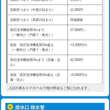
モルタル補修（厚さ10㎝超え）
38,500円
持込商品取付（混合水栓）
16,500円
洗面所つまり（中度の詰まり）
11,000円
洗面台設置
38,500円
持込商品取付（浄水器・分岐水栓）
16,500円
洗面所つまり（高度の詰まり）
現地調査
バスタブ設置
現場見積
給水管工事※（ホール加工)
16,500円
高圧洗浄機使用/3mまで
27,500円～
追加人工
16,500円
（一般向け（戸建て・集合））
給水管工事※（バンド止め)
3,300円
廃棄・処分
現場見積
追加 高圧洗浄機使用/3m超え
+3,300円/ｍ
給水管工事※（支持金具設置)
5,500円
（一般向け（戸建て・集合））
※給水管工事は20mmまでの価格です。
給水管工事※（保温材使用（バンド止
5,500円
高圧洗浄機使用/3mまで（店舗・法
42,350円
め込み）)
人）
給水管工事※（土の掘削・埋め戻し作
11,000円
追加 高圧洗浄機使用/3m超え（店
+5,500円/ｍ
業)
舗・法人）
給水管工事※（塩ビ管（VP・HI）使
33,000円
上記の表をスクロールで他の料金もご覧になれます。
高度高圧洗浄換
現地調査
用/3ｍまで)
トーラー作業
16,500円
給水管工事※（塩ビ管（VP・HI）使
+8,800円
用（追加）/3ｍ超え)
排水口 排水管
トーラー機使用/3mまで
33,000円