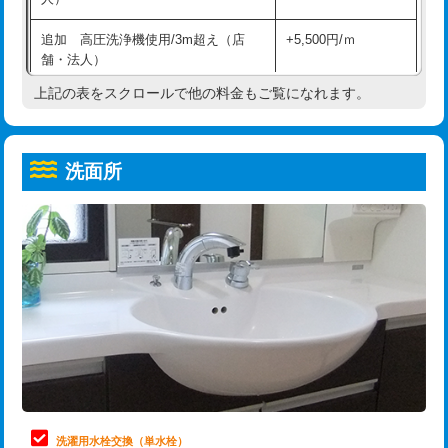
給水管工事※（ホール加工)
16,500円
コンクリート斫り（厚さ10㎝超え）
38,500円
追加 高圧洗浄機使用/3m超え（店
+5,500円/ｍ
給水管工事※（バンド止め)
3,300円
モルタル補修（厚さ10㎝まで）
27,500円
舗・法人）
給水管工事※（支持金具設置)
5,500円
モルタル補修（厚さ10㎝超え）
38,500円
上記の表をスクロールで他の料金もご覧になれます。
高度高圧洗浄換
現地調査
給水管工事※（保温材使用（バンド止
5,500円
洗面台設置
38,500円
トーラー作業
16,500円
め込み）)
洗面所
追加人工
16,500円
トーラー機使用/3mまで
33,000円
給水管工事※（土の掘削・埋め戻し作
11,000円
業)
廃棄・処分
現場見積
追加トーラー機使用/3m超え
+3,300円
給水管工事※（塩ビ管（VP・HI）使
33,000円
※給水管工事は20mmまでの価格です。
カメラ調査
33,000円
用/3ｍまで)
桝清掃
8,800円
給水管工事※（塩ビ管（VP・HI）使
+8,800円
用（追加）/3ｍ超え)
止水・漏水調査・防水処理・清掃・修
11,000円
理・調整・分解・加工など（軽作業）
給水管工事※（ライニング鋼管・銅
44,000円
管・ポリ管・HT管使用/3ｍまで)
止水・漏水調査・防水処理・清掃・修
22,000円
理・調整・分解・加工など（中作業）
給水管工事※（ライニング鋼管・銅
+8,800円
洗濯用水栓交換（単水栓）