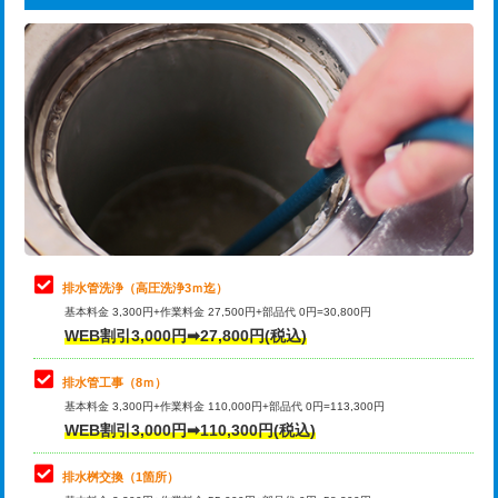
給水管工事※（ライニング鋼管・銅
44,000円
追加トーラー機使用/3m超え
+3,300円
管・ポリ管・HT管使用/3ｍまで)
カメラ調査
33,000円
給水管工事※（ライニング鋼管・銅
+8,800円
管・ポリ管・HT管使用/3ｍ超え)
桝清掃
8,800円
排水管工事（土の掘削・埋め戻し作
11,000円~
止水・漏水調査・防水処理・清掃・修
11,000円
業）
理・調整・分解・加工など（軽作業）
排水管工事（排水管工事/3ｍまで）
55,000円
止水・漏水調査・防水処理・清掃・修
22,000円
理・調整・分解・加工など（中作業）
排水管工事（追加 排水管工事/3ｍ超
+11,000円
排水管洗浄（高圧洗浄3ｍ迄）
え）
基本料金 3,300円+作業料金 27,500円+部品代 0円=30,800円
止水・漏水調査・防水処理・清掃・修
33,000円
WEB割引3,000円➡27,800円(税込)
理・調整・分解・加工など（重作業）
マス交換（土の掘削・埋め戻し作業）
11,000円~
排水管工事（8ｍ）
その他部品の脱着
8,800円～
マス交換（深さ50㎝未満）
55,000円
基本料金 3,300円+作業料金 110,000円+部品代 0円=113,300円
WEB割引3,000円➡110,300円(税込)
交換・取付（タンク）
22,000円+材料費
マス交換（深さ50㎝以上）
66,000円
交換・取付(単水栓（壁付・デッキ
13,200円+材料費
コンクリート斫り（厚さ10㎝まで）
27,500円
排水桝交換（1箇所）