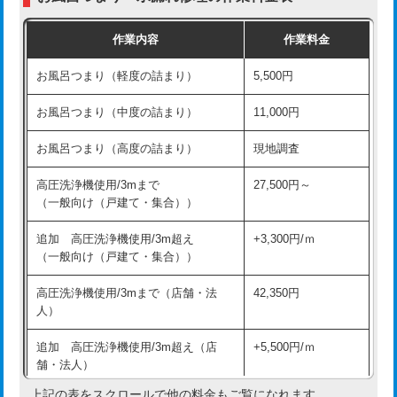
交換・取付（普通便座）
11,000円+材料費
作業内容
作業料金
交換・取付（温水洗浄便座）
16,500円+材料費
お風呂つまり（軽度の詰まり）
5,500円
交換・取付(単水栓（壁付・デッキ
13,200円+材料費
式）)
お風呂つまり（中度の詰まり）
11,000円
交換・取付(混合水栓（壁付・デッキ
16,500円+材料費
お風呂つまり（高度の詰まり）
現地調査
式・ワンホール）)
高圧洗浄機使用/3mまで
27,500円～
交換・取付(排水栓・排水トラップ
22,000円+材料費
（一般向け（戸建て・集合））
（P/S/ポップアップ））
追加 高圧洗浄機使用/3m超え
+3,300円/ｍ
交換・取付（その他部品）
11,000円+材料費
（一般向け（戸建て・集合））
持込商品取付（単水栓）
13,200円
高圧洗浄機使用/3mまで（店舗・法
42,350円
人）
持込商品取付（混合水栓）
16,500円
追加 高圧洗浄機使用/3m超え（店
+5,500円/ｍ
持込商品取付（浄水器・分岐水栓）
16,500円
舗・法人）
持込商品取付（温水洗浄便座）
22,000円
上記の表をスクロールで他の料金もご覧になれます。