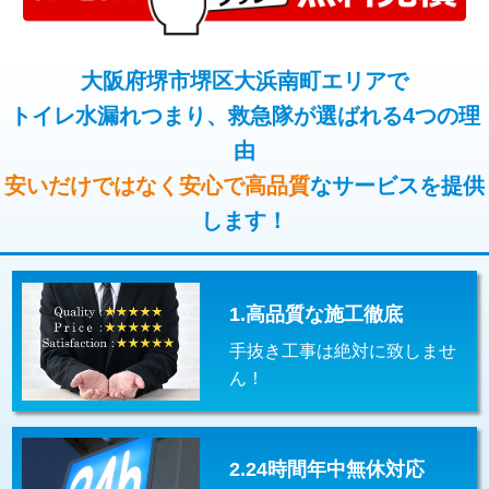
コンクリート斫り（厚さ10㎝超え）
38,500円
桝清掃
8,800円
モルタル補修（厚さ10㎝まで）
27,500円
大阪府堺市堺区大浜南町エリアで
止水・漏水調査・防水処理・清掃・修
11,000円
理・調整・分解・加工など（軽作業）
トイレ水漏れつまり、救急隊が選ばれる4つの理
モルタル補修（厚さ10㎝超え）
38,500円
由
止水・漏水調査・防水処理・清掃・修
22,000円
追加人工
16,500円
理・調整・分解・加工など（中作業）
安いだけではなく安心で高品質
なサービスを提供
廃棄・処分
現場見積
します！
止水・漏水調査・防水処理・清掃・修
33,000円
理・調整・分解・加工など（重作業）
その他部品の脱着
8,800円～
1.高品質な施工徹底
交換・取付（タンク）
22,000円+材料費
手抜き工事は絶対に致しませ
交換・取付(単水栓（壁付・デッキ
13,200円+材料費
ん！
式）)
交換・取付(混合水栓（壁付・デッキ
16,500円+材料費
式・ワンホール）)
2.24時間年中無休対応