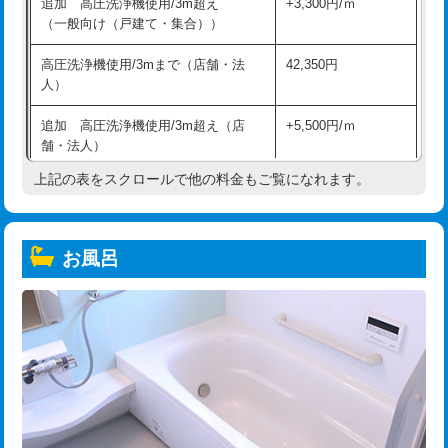
追加 高圧洗浄機使用/3m超え
+3,300円/ｍ
（一般向け（戸建て・集合））
高圧洗浄機使用/3mまで（店舗・法
42,350円
人）
追加 高圧洗浄機使用/3m超え（店
+5,500円/ｍ
舗・法人）
上記の表をスクロールで他の料金もご覧になれます。
高度高圧洗浄換
現地調査
トーラー作業
16,500円
お風呂
トーラー機使用/3mまで
33,000円
追加トーラー機使用/3m超え
+3,300円
カメラ調査
33,000円
桝清掃
8,800円
止水・漏水調査・防水処理・清掃・修
11,000円