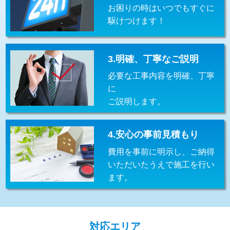
お困りの時はいつでもすぐに
交換・取付(排水栓・排水トラップ
22,000円+材料費
（P/S/ポップアップ））
駆けつけます！
交換・取付（その他部品）
11,000円+材料費
3.明確、丁寧なご説明
持込商品取付（単水栓）
13,200円
必要な工事内容を明確、丁寧
持込商品取付（混合水栓）
16,500円
に
ご説明します。
持込商品取付（浄水器・分岐水栓）
16,500円
給水管工事※（ホール加工)
16,500円
4.安心の事前見積もり
給水管工事※（バンド止め)
3,300円
費用を事前に明示し、ご納得
いただいたうえで施工を行い
給水管工事※（支持金具設置)
5,500円
ます。
給水管工事※（保温材使用（バンド止
5,500円
め込み）)
給水管工事※（土の掘削・埋め戻し作
11,000円
対応エリア
業)