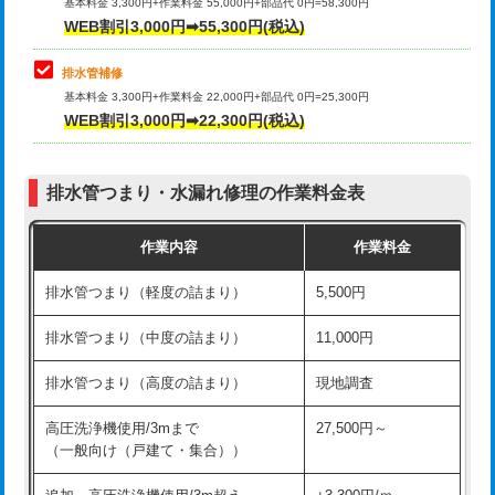
式）)
基本料金 3,300円+作業料金 55,000円+部品代 0円=58,300円
コンクリート斫り（厚さ10㎝超え）
38,500円
WEB割引3,000円➡55,300円(税込)
交換・取付(混合水栓（壁付・デッキ
16,500円+材料費
式・ワンホール）)
モルタル補修（厚さ10㎝まで）
27,500円
排水管補修
基本料金 3,300円+作業料金 22,000円+部品代 0円=25,300円
交換・取付(排水栓・排水トラップ
22,000円+材料費
モルタル補修（厚さ10㎝超え）
38,500円
WEB割引3,000円➡22,300円(税込)
（P/S/ポップアップ））
台所シンク・作業台設置
現場見積
交換・取付（その他部品）
11,000円+材料費
排水管つまり・水漏れ修理の作業料金表
追加人工
16,500円
持込商品取付（単水栓）
13,200円
作業内容
作業料金
廃棄・処分
現場見積
持込商品取付（混合水栓）
16,500円
排水管つまり（軽度の詰まり）
5,500円
※給水管工事は20mmまでの価格です。
持込商品取付（浄水器・分岐水栓）
16,500円
排水管つまり（中度の詰まり）
11,000円
給水管工事※（ホール加工)
16,500円
排水管つまり（高度の詰まり）
現地調査
給水管工事※（バンド止め)
3,300円
高圧洗浄機使用/3mまで
27,500円～
（一般向け（戸建て・集合））
給水管工事※（支持金具設置)
5,500円