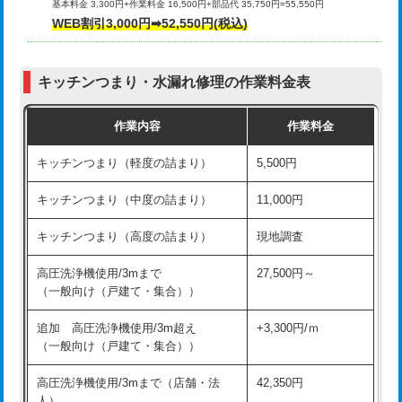
基本料金 3,300円+作業料金 16,500円+部品代 35,750円=55,550円
給水管工事※（ライニング鋼管・銅
44,000円
WEB割引3,000円➡52,550円(税込)
その他部品の脱着
8,800円～
管・ポリ管・HT管使用/3ｍまで)
交換・取付（タンク）
22,000円+材料費
給水管工事※（ライニング鋼管・銅
+8,800円
管・ポリ管・HT管使用/3ｍ超え)
キッチンつまり・水漏れ修理の作業料金表
交換・取付(単水栓（壁付・デッキ
13,200円+材料費
式）)
排水管工事（土の掘削・埋め戻し作
11,000円~
作業内容
作業料金
業）
交換・取付(混合水栓（壁付・デッキ
16,500円+材料費
キッチンつまり（軽度の詰まり）
5,500円
式・ワンホール）)
排水管工事（排水管工事/3ｍまで）
55,000円
キッチンつまり（中度の詰まり）
11,000円
交換・取付(排水栓・排水トラップ
22,000円+材料費
排水管工事（追加 排水管工事/3ｍ超
+11,000円
（P/S/ポップアップ））
え）
キッチンつまり（高度の詰まり）
現地調査
交換・取付（その他部品）
11,000円+材料費
マス交換（土の掘削・埋め戻し作業）
11,000円~
高圧洗浄機使用/3mまで
27,500円～
（一般向け（戸建て・集合））
持込商品取付（単水栓）
13,200円
マス交換（深さ50㎝未満）
55,000円
追加 高圧洗浄機使用/3m超え
+3,300円/ｍ
持込商品取付（混合水栓）
16,500円
マス交換（深さ50㎝以上）
66,000円
（一般向け（戸建て・集合））
持込商品取付（浄水器・分岐水栓）
16,500円
コンクリート斫り（厚さ10㎝まで）
27,500円
高圧洗浄機使用/3mまで（店舗・法
42,350円
人）