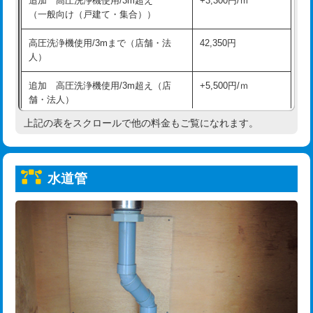
追加 高圧洗浄機使用/3m超え
+3,300円/ｍ
給水管工事※（保温材使用（バンド止
5,500円
（一般向け（戸建て・集合））
め込み）)
高圧洗浄機使用/3mまで（店舗・法
42,350円
給水管工事※（土の掘削・埋め戻し作
11,000円
人）
業)
追加 高圧洗浄機使用/3m超え（店
+5,500円/ｍ
給水管工事※（塩ビ管（VP・HI）使
33,000円
舗・法人）
用/3ｍまで)
上記の表をスクロールで他の料金もご覧になれます。
高度高圧洗浄換
現地調査
給水管工事※（塩ビ管（VP・HI）使
+8,800円
用（追加）/3ｍ超え)
トーラー作業
16,500円
給水管工事※（ライニング鋼管・銅
44,000円
水道管
トーラー機使用/3mまで
33,000円
管・ポリ管・HT管使用/3ｍまで)
追加トーラー機使用/3m超え
+3,300円
給水管工事※（ライニング鋼管・銅
+8,800円
管・ポリ管・HT管使用/3ｍ超え)
カメラ調査
33,000円
排水管工事（土の掘削・埋め戻し作
11,000円~
桝清掃
8,800円
業）
止水・漏水調査・防水処理・清掃・修
11,000円
排水管工事（排水管工事/3ｍまで）
55,000円