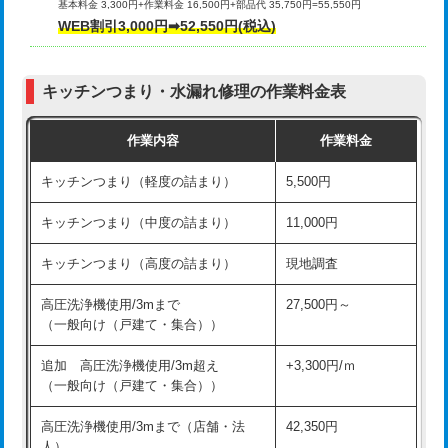
基本料金 3,300円+作業料金 16,500円+部品代 35,750円=55,550円
給水管工事※（ライニング鋼管・銅
44,000円
WEB割引3,000円➡52,550円(税込)
その他部品の脱着
8,800円～
管・ポリ管・HT管使用/3ｍまで)
交換・取付（タンク）
22,000円+材料費
給水管工事※（ライニング鋼管・銅
+8,800円
管・ポリ管・HT管使用/3ｍ超え)
キッチンつまり・水漏れ修理の作業料金表
交換・取付(単水栓（壁付・デッキ
13,200円+材料費
式）)
排水管工事（土の掘削・埋め戻し作
11,000円~
作業内容
作業料金
業）
交換・取付(混合水栓（壁付・デッキ
16,500円+材料費
キッチンつまり（軽度の詰まり）
5,500円
式・ワンホール）)
排水管工事（排水管工事/3ｍまで）
55,000円
キッチンつまり（中度の詰まり）
11,000円
交換・取付(排水栓・排水トラップ
22,000円+材料費
排水管工事（追加 排水管工事/3ｍ超
+11,000円
（P/S/ポップアップ））
え）
キッチンつまり（高度の詰まり）
現地調査
交換・取付（その他部品）
11,000円+材料費
マス交換（土の掘削・埋め戻し作業）
11,000円~
高圧洗浄機使用/3mまで
27,500円～
（一般向け（戸建て・集合））
持込商品取付（単水栓）
13,200円
マス交換（深さ50㎝未満）
55,000円
追加 高圧洗浄機使用/3m超え
+3,300円/ｍ
持込商品取付（混合水栓）
16,500円
マス交換（深さ50㎝以上）
66,000円
（一般向け（戸建て・集合））
持込商品取付（浄水器・分岐水栓）
16,500円
コンクリート斫り（厚さ10㎝まで）
27,500円
高圧洗浄機使用/3mまで（店舗・法
42,350円
人）