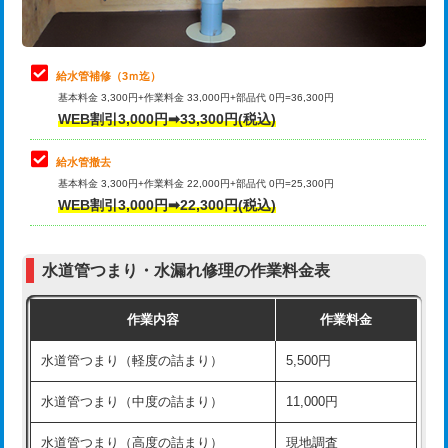
理・調整・分解・加工など（軽作業）
排水管工事（追加 排水管工事/3ｍ超
+11,000円
止水・漏水調査・防水処理・清掃・修
22,000円
え）
理・調整・分解・加工など（中作業）
給水管補修（3ｍ迄）
マス交換（土の掘削・埋め戻し作業）
11,000円~
基本料金 3,300円+作業料金 33,000円+部品代 0円=36,300円
止水・漏水調査・防水処理・清掃・修
33,000円
WEB割引3,000円➡33,300円(税込)
理・調整・分解・加工など（重作業）
マス交換（深さ50㎝未満）
55,000円
給水管撤去
その他部品の脱着
8,800円～
マス交換（深さ50㎝以上）
66,000円
基本料金 3,300円+作業料金 22,000円+部品代 0円=25,300円
WEB割引3,000円➡22,300円(税込)
交換・取付（タンク）
22,000円+材料費
コンクリート斫り（厚さ10㎝まで）
27,500円
交換・取付(単水栓（壁付・デッキ
13,200円+材料費
コンクリート斫り（厚さ10㎝超え）
38,500円
式）)
水道管つまり・水漏れ修理の作業料金表
モルタル補修（厚さ10㎝まで）
27,500円
交換・取付(混合水栓（壁付・デッキ
16,500円+材料費
作業内容
作業料金
式・ワンホール）)
モルタル補修（厚さ10㎝超え）
38,500円
水道管つまり（軽度の詰まり）
5,500円
交換・取付(排水栓・排水トラップ
22,000円+材料費
洗面台設置
38,500円
（P/S/ポップアップ））
水道管つまり（中度の詰まり）
11,000円
化粧台設置
22,000円
交換・取付（その他部品）
11,000円+材料費
水道管つまり（高度の詰まり）
現地調査