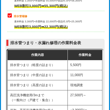
式）)
基本料金 3,300円+作業料金 55,000円+部品代 0円=58,300円
コンクリート斫り（厚さ10㎝超え）
38,500円
WEB割引3,000円➡55,300円(税込)
交換・取付(混合水栓（壁付・デッキ
16,500円+材料費
式・ワンホール）)
モルタル補修（厚さ10㎝まで）
27,500円
排水管補修
基本料金 3,300円+作業料金 22,000円+部品代 0円=25,300円
交換・取付(排水栓・排水トラップ
22,000円+材料費
モルタル補修（厚さ10㎝超え）
38,500円
WEB割引3,000円➡22,300円(税込)
（P/S/ポップアップ））
台所シンク・作業台設置
現場見積
交換・取付（その他部品）
11,000円+材料費
排水管つまり・水漏れ修理の作業料金表
追加人工
16,500円
持込商品取付（単水栓）
13,200円
作業内容
作業料金
廃棄・処分
現場見積
持込商品取付（混合水栓）
16,500円
排水管つまり（軽度の詰まり）
5,500円
※給水管工事は20mmまでの価格です。
持込商品取付（浄水器・分岐水栓）
16,500円
排水管つまり（中度の詰まり）
11,000円
給水管工事※（ホール加工)
16,500円
排水管つまり（高度の詰まり）
現地調査
給水管工事※（バンド止め)
3,300円
高圧洗浄機使用/3mまで
27,500円～
（一般向け（戸建て・集合））
給水管工事※（支持金具設置)
5,500円