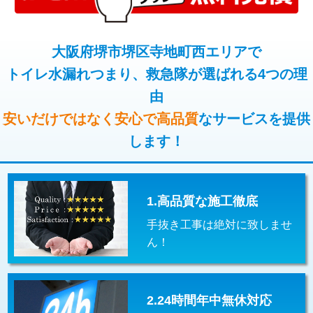
コンクリート斫り（厚さ10㎝超え）
38,500円
桝清掃
8,800円
モルタル補修（厚さ10㎝まで）
27,500円
大阪府堺市堺区寺地町西エリアで
止水・漏水調査・防水処理・清掃・修
11,000円
理・調整・分解・加工など（軽作業）
トイレ水漏れつまり、救急隊が選ばれる4つの理
モルタル補修（厚さ10㎝超え）
38,500円
由
止水・漏水調査・防水処理・清掃・修
22,000円
追加人工
16,500円
理・調整・分解・加工など（中作業）
安いだけではなく安心で高品質
なサービスを提供
廃棄・処分
現場見積
します！
止水・漏水調査・防水処理・清掃・修
33,000円
理・調整・分解・加工など（重作業）
その他部品の脱着
8,800円～
1.高品質な施工徹底
交換・取付（タンク）
22,000円+材料費
手抜き工事は絶対に致しませ
交換・取付(単水栓（壁付・デッキ
13,200円+材料費
ん！
式）)
交換・取付(混合水栓（壁付・デッキ
16,500円+材料費
式・ワンホール）)
2.24時間年中無休対応