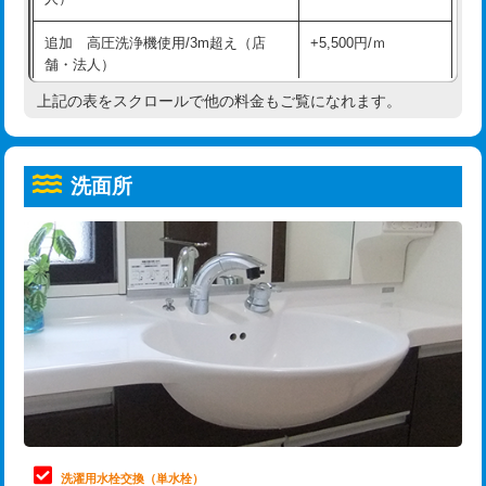
給水管工事※（ホール加工)
16,500円
コンクリート斫り（厚さ10㎝超え）
38,500円
追加 高圧洗浄機使用/3m超え（店
+5,500円/ｍ
給水管工事※（バンド止め)
3,300円
モルタル補修（厚さ10㎝まで）
27,500円
舗・法人）
給水管工事※（支持金具設置)
5,500円
モルタル補修（厚さ10㎝超え）
38,500円
上記の表をスクロールで他の料金もご覧になれます。
高度高圧洗浄換
現地調査
給水管工事※（保温材使用（バンド止
5,500円
洗面台設置
38,500円
トーラー作業
16,500円
め込み）)
洗面所
追加人工
16,500円
トーラー機使用/3mまで
33,000円
給水管工事※（土の掘削・埋め戻し作
11,000円
業)
廃棄・処分
現場見積
追加トーラー機使用/3m超え
+3,300円
給水管工事※（塩ビ管（VP・HI）使
33,000円
※給水管工事は20mmまでの価格です。
カメラ調査
33,000円
用/3ｍまで)
桝清掃
8,800円
給水管工事※（塩ビ管（VP・HI）使
+8,800円
用（追加）/3ｍ超え)
止水・漏水調査・防水処理・清掃・修
11,000円
理・調整・分解・加工など（軽作業）
給水管工事※（ライニング鋼管・銅
44,000円
管・ポリ管・HT管使用/3ｍまで)
止水・漏水調査・防水処理・清掃・修
22,000円
理・調整・分解・加工など（中作業）
給水管工事※（ライニング鋼管・銅
+8,800円
洗濯用水栓交換（単水栓）