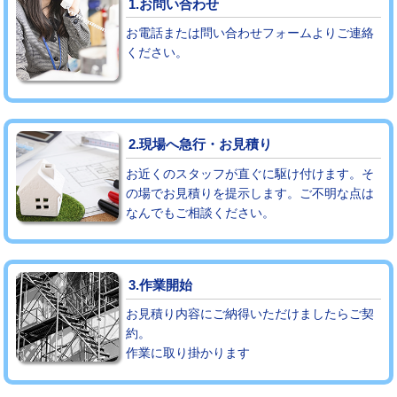
1.お問い合わせ
お電話または問い合わせフォームよりご連絡
モルタル補修（厚さ10㎝まで）
27,500円
ください。
モルタル補修（厚さ10㎝超え）
38,500円
追加人工
16,500円
2.現場へ急行・お見積り
廃棄・処分
現場見積
お近くのスタッフが直ぐに駆け付けます。そ
※給水管工事は20mmまでの価格です。
の場でお見積りを提示します。ご不明な点は
なんでもご相談ください。
3.作業開始
お見積り内容にご納得いただけましたらご契
約。
作業に取り掛かります