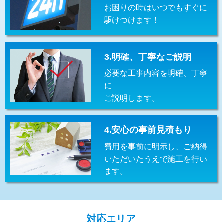
お困りの時はいつでもすぐに
交換・取付(排水栓・排水トラップ
22,000円+材料費
（P/S/ポップアップ））
駆けつけます！
交換・取付（その他部品）
11,000円+材料費
3.明確、丁寧なご説明
持込商品取付（単水栓）
13,200円
必要な工事内容を明確、丁寧
持込商品取付（混合水栓）
16,500円
に
ご説明します。
持込商品取付（浄水器・分岐水栓）
16,500円
給水管工事※（ホール加工)
16,500円
4.安心の事前見積もり
給水管工事※（バンド止め)
3,300円
費用を事前に明示し、ご納得
いただいたうえで施工を行い
給水管工事※（支持金具設置)
5,500円
ます。
給水管工事※（保温材使用（バンド止
5,500円
め込み）)
給水管工事※（土の掘削・埋め戻し作
11,000円
対応エリア
業)