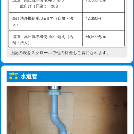
追加 高圧洗浄機使用/3m超え
+3,300円/ｍ
給水管工事※（保温材使用（バンド止
5,500円
（一般向け（戸建て・集合））
め込み）)
高圧洗浄機使用/3mまで（店舗・法
42,350円
給水管工事※（土の掘削・埋め戻し作
11,000円
人）
業)
追加 高圧洗浄機使用/3m超え（店
+5,500円/ｍ
給水管工事※（塩ビ管（VP・HI）使
33,000円
舗・法人）
用/3ｍまで)
上記の表をスクロールで他の料金もご覧になれます。
高度高圧洗浄換
現地調査
給水管工事※（塩ビ管（VP・HI）使
+8,800円
用（追加）/3ｍ超え)
トーラー作業
16,500円
給水管工事※（ライニング鋼管・銅
44,000円
水道管
トーラー機使用/3mまで
33,000円
管・ポリ管・HT管使用/3ｍまで)
追加トーラー機使用/3m超え
+3,300円
給水管工事※（ライニング鋼管・銅
+8,800円
管・ポリ管・HT管使用/3ｍ超え)
カメラ調査
33,000円
排水管工事（土の掘削・埋め戻し作
11,000円~
桝清掃
8,800円
業）
止水・漏水調査・防水処理・清掃・修
11,000円
排水管工事（排水管工事/3ｍまで）
55,000円