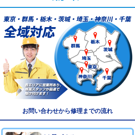
給水管工事※（塩ビ管（VP・HI）使
33,000円
用/3ｍまで)
給水管工事※（塩ビ管（VP・HI）使
+8,800円
用（追加）/3ｍ超え)
給水管工事※（ライニング鋼管・銅
44,000円
管・ポリ管・HT管使用/3ｍまで)
給水管工事※（ライニング鋼管・銅
+8,800円
管・ポリ管・HT管使用/3ｍ超え)
マス交換（土の掘削・埋め戻し作業）
11,000円~
マス交換（深さ50㎝未満）
55,000円
マス交換（深さ50㎝以上）
66,000円
お問い合わせから修理までの流れ
コンクリート斫り（厚さ10㎝まで）
27,500円
コンクリート斫り（厚さ10㎝超え）
38,500円