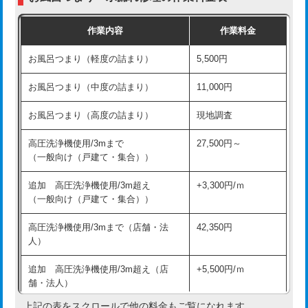
交換・取付（普通便座）
11,000円+材料費
作業内容
作業料金
交換・取付（温水洗浄便座）
16,500円+材料費
お風呂つまり（軽度の詰まり）
5,500円
交換・取付(単水栓（壁付・デッキ
13,200円+材料費
式）)
お風呂つまり（中度の詰まり）
11,000円
交換・取付(混合水栓（壁付・デッキ
16,500円+材料費
お風呂つまり（高度の詰まり）
現地調査
式・ワンホール）)
高圧洗浄機使用/3mまで
27,500円～
交換・取付(排水栓・排水トラップ
22,000円+材料費
（一般向け（戸建て・集合））
（P/S/ポップアップ））
追加 高圧洗浄機使用/3m超え
+3,300円/ｍ
交換・取付（その他部品）
11,000円+材料費
（一般向け（戸建て・集合））
持込商品取付（単水栓）
13,200円
高圧洗浄機使用/3mまで（店舗・法
42,350円
人）
持込商品取付（混合水栓）
16,500円
追加 高圧洗浄機使用/3m超え（店
+5,500円/ｍ
持込商品取付（浄水器・分岐水栓）
16,500円
舗・法人）
持込商品取付（温水洗浄便座）
22,000円
上記の表をスクロールで他の料金もご覧になれます。