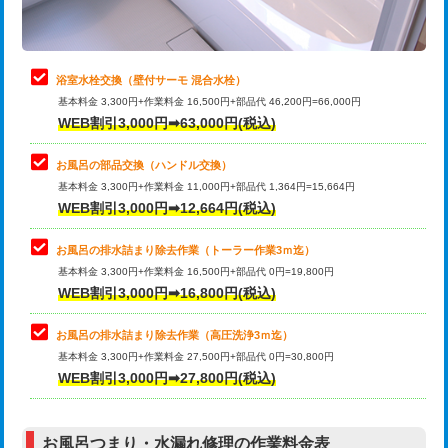
理・調整・分解・加工など（軽作業）
止水・漏水調査・防水処理・清掃・修
22,000円
理・調整・分解・加工など（中作業）
浴室水栓交換（壁付サーモ 混合水栓）
基本料金 3,300円+作業料金 16,500円+部品代 46,200円=66,000円
止水・漏水調査・防水処理・清掃・修
33,000円
WEB割引3,000円➡63,000円(税込)
理・調整・分解・加工など（重作業）
お風呂の部品交換（ハンドル交換）
トイレタンク脱着
16,500円
基本料金 3,300円+作業料金 11,000円+部品代 1,364円=15,664円
WEB割引3,000円➡12,664円(税込)
トイレ便器脱着
16,500円
タンクレストイレ脱着
33,000円
お風呂の排水詰まり除去作業（トーラー作業3ｍ迄）
基本料金 3,300円+作業料金 16,500円+部品代 0円=19,800円
小便器トイレ脱着
現地見積
WEB割引3,000円➡16,800円(税込)
その他部品の脱着
8,800円～
お風呂の排水詰まり除去作業（高圧洗浄3ｍ迄）
基本料金 3,300円+作業料金 27,500円+部品代 0円=30,800円
交換・取付（タンク）
22,000円+材料費
WEB割引3,000円➡27,800円(税込)
交換・取付（便器）
22,000円+材料費
お風呂つまり・水漏れ修理の作業料金表