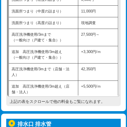
モルタル補修（厚さ10㎝超え）
38,500円
持込商品取付（混合水栓）
16,500円
洗面所つまり（中度の詰まり）
11,000円
洗面台設置
38,500円
持込商品取付（浄水器・分岐水栓）
16,500円
洗面所つまり（高度の詰まり）
現地調査
バスタブ設置
現場見積
給水管工事※（ホール加工)
16,500円
高圧洗浄機使用/3mまで
27,500円～
追加人工
16,500円
（一般向け（戸建て・集合））
給水管工事※（バンド止め)
3,300円
廃棄・処分
現場見積
追加 高圧洗浄機使用/3m超え
+3,300円/ｍ
給水管工事※（支持金具設置)
5,500円
（一般向け（戸建て・集合））
※給水管工事は20mmまでの価格です。
給水管工事※（保温材使用（バンド止
5,500円
高圧洗浄機使用/3mまで（店舗・法
42,350円
め込み）)
人）
給水管工事※（土の掘削・埋め戻し作
11,000円
追加 高圧洗浄機使用/3m超え（店
+5,500円/ｍ
業)
舗・法人）
給水管工事※（塩ビ管（VP・HI）使
33,000円
上記の表をスクロールで他の料金もご覧になれます。
高度高圧洗浄換
現地調査
用/3ｍまで)
トーラー作業
16,500円
給水管工事※（塩ビ管（VP・HI）使
+8,800円
用（追加）/3ｍ超え)
排水口 排水管
トーラー機使用/3mまで
33,000円