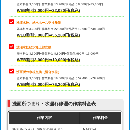
管・ポリ管・HT管使用/3ｍ超え)
基本料金 3,300円+作業料金 13,200円+部品代 8,580円=25,080円
止水・漏水調査・防水処理・清掃・修
33,000円
WEB割引3,000円➡22,080円(税込)
理・調整・分解・加工など（重作業）
排水管工事（土の掘削・埋め戻し作
11,000円~
業）
洗濯水栓、給水ホース交換作業
キッチンタンク脱着
16,500円
基本料金 3,300円+作業料金 22,000円+部品代 12,980円=38,280円
排水管工事（排水管工事/3ｍまで）
55,000円
WEB割引3,000円➡35,280円(税込)
その他部品の脱着
8,800円～
排水管工事（追加 排水管工事/3ｍ超
+11,000円
交換・取付（タンク）
22,000円+材料費
洗濯水栓給水栓上部交換
え）
基本料金 3,300円+作業料金 8,800円+部品代 990円=13,090円
交換・取付(単水栓（壁付・デッキ
13,200円+材料費
WEB割引3,000円➡10,090円(税込)
マス交換（土の掘削・埋め戻し作業）
11,000円~
式）)
洗面所の水栓交換（混合水栓）
マス交換（深さ50㎝未満）
55,000円
交換・取付(混合水栓（壁付・デッキ
16,500円+材料費
基本料金 3,300円+作業料金 16,500円+部品代 59,400円=79,200円
式・ワンホール）)
WEB割引3,000円➡76,200円(税込)
マス交換（深さ50㎝以上）
66,000円
交換・取付(排水栓・排水トラップ
22,000円+材料費
コンクリート斫り（厚さ10㎝まで）
27,500円
（P/S/ポップアップ））
洗面所つまり・水漏れ修理の作業料金表
コンクリート斫り（厚さ10㎝超え）
38,500円
交換・取付（その他部品）
11,000円+材料費
作業内容
作業料金
モルタル補修（厚さ10㎝まで）
27,500円
持込商品取付（単水栓）
13,200円
洗面所つまり（軽度の詰まり）
5,500円