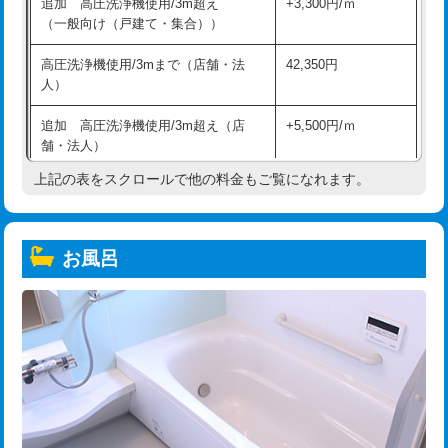
追加 高圧洗浄機使用/3m超え
+3,300円/ｍ
（一般向け（戸建て・集合））
高圧洗浄機使用/3mまで（店舗・法
42,350円
人）
追加 高圧洗浄機使用/3m超え（店
+5,500円/ｍ
舗・法人）
上記の表をスクロールで他の料金もご覧になれます。
高度高圧洗浄換
現地調査
トーラー作業
16,500円
お風呂
トーラー機使用/3mまで
33,000円
追加トーラー機使用/3m超え
+3,300円
カメラ調査
33,000円
桝清掃
8,800円
止水・漏水調査・防水処理・清掃・修
11,000円