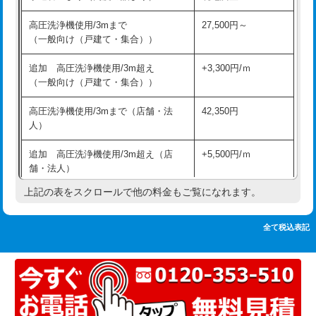
追加人工
16,500円
持込商品取付（単水栓）
13,200円
高圧洗浄機使用/3mまで
27,500円～
廃棄・処分
現場見積
（一般向け（戸建て・集合））
持込商品取付（混合水栓）
16,500円
※給水管工事は20mmまでの価格です。
追加 高圧洗浄機使用/3m超え
+3,300円/ｍ
持込商品取付（浄水器・分岐水栓）
16,500円
（一般向け（戸建て・集合））
排水管工事（土の掘削・埋め戻し作
11,000円~
高圧洗浄機使用/3mまで（店舗・法
42,350円
業）
人）
排水管工事（排水管工事/3ｍまで）
55,000円
追加 高圧洗浄機使用/3m超え（店
+5,500円/ｍ
舗・法人）
排水管工事（追加 排水管工事/3ｍ超
+11,000円
え）
上記の表をスクロールで他の料金もご覧になれます。
高度高圧洗浄換
現地調査
マス交換（土の掘削・埋め戻し作業）
11,000円~
トーラー作業
16,500円
全て税込表記
マス交換（深さ50㎝未満）
55,000円
トーラー機使用/3mまで
33,000円
マス交換（深さ50㎝以上）
66,000円
追加トーラー機使用/3m超え
+3,300円
コンクリート斫り（厚さ10㎝まで）
27,500円
カメラ調査
33,000円