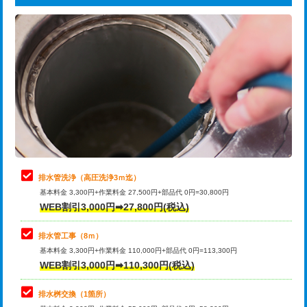
給水管工事※（ライニング鋼管・銅
44,000円
追加トーラー機使用/3m超え
+3,300円
管・ポリ管・HT管使用/3ｍまで)
カメラ調査
33,000円
給水管工事※（ライニング鋼管・銅
+8,800円
管・ポリ管・HT管使用/3ｍ超え)
桝清掃
8,800円
排水管工事（土の掘削・埋め戻し作
11,000円~
止水・漏水調査・防水処理・清掃・修
11,000円
業）
理・調整・分解・加工など（軽作業）
排水管工事（排水管工事/3ｍまで）
55,000円
止水・漏水調査・防水処理・清掃・修
22,000円
理・調整・分解・加工など（中作業）
排水管工事（追加 排水管工事/3ｍ超
+11,000円
排水管洗浄（高圧洗浄3ｍ迄）
え）
基本料金 3,300円+作業料金 27,500円+部品代 0円=30,800円
止水・漏水調査・防水処理・清掃・修
33,000円
WEB割引3,000円➡27,800円(税込)
理・調整・分解・加工など（重作業）
マス交換（土の掘削・埋め戻し作業）
11,000円~
排水管工事（8ｍ）
その他部品の脱着
8,800円～
マス交換（深さ50㎝未満）
55,000円
基本料金 3,300円+作業料金 110,000円+部品代 0円=113,300円
WEB割引3,000円➡110,300円(税込)
交換・取付（タンク）
22,000円+材料費
マス交換（深さ50㎝以上）
66,000円
交換・取付(単水栓（壁付・デッキ
13,200円+材料費
コンクリート斫り（厚さ10㎝まで）
27,500円
排水桝交換（1箇所）