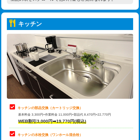
高度高圧洗浄換
現地調査
持込商品取付（普通便座⇔温水洗浄便
22,000円
トーラー作業
16,500円
座）
キッチン
トーラー機使用/3mまで
33,000円
給水管工事※（ホール加工)
16,500円
追加トーラー機使用/3m超え
+3,300円
給水管工事※（バンド止め)
3,300円
カメラ調査
33,000円
給水管工事※（支持金具設置)
5,500円
桝清掃
8,800円
給水管工事※（保温材使用（バンド止
5,500円
め込み）)
止水・漏水調査・防水処理・清掃・修
11,000円
理・調整・分解・加工など（軽作業）
給水管工事※（土の掘削・埋め戻し作
11,000円
業)
止水・漏水調査・防水処理・清掃・修
22,000円
理・調整・分解・加工など（中作業）
給水管工事※（塩ビ管（VP・HI）使
33,000円
キッチンの部品交換（カートリッジ交換）
用/3ｍまで)
基本料金 3,300円+作業料金 11,000円+部品代 8,470円=22,770円
止水・漏水調査・防水処理・清掃・修
33,000円
WEB割引3,000円➡19,770円(税込)
理・調整・分解・加工など（重作業）
給水管工事※（塩ビ管（VP・HI）使
+8,800円
用（追加）/3ｍ超え)
キッチンの水栓交換（ワンホール混合栓）
お風呂タンク脱着
16,500円