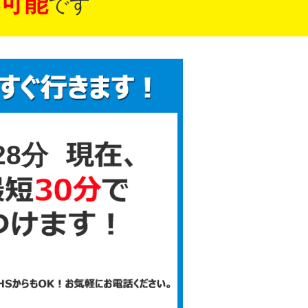
可能
です
28分