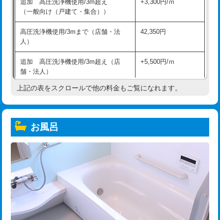
追加 高圧洗浄機使用/3m超え
+3,300円/ｍ
（一般向け（戸建て・集合））
高圧洗浄機使用/3mまで（店舗・法
42,350円
人）
追加 高圧洗浄機使用/3m超え（店
+5,500円/ｍ
舗・法人）
上記の表をスクロールで他の料金もご覧になれます。
高度高圧洗浄換
現地調査
トーラー作業
16,500円
お風呂
トーラー機使用/3mまで
33,000円
追加トーラー機使用/3m超え
+3,300円
カメラ調査
33,000円
桝清掃
8,800円
止水・漏水調査・防水処理・清掃・修
11,000円