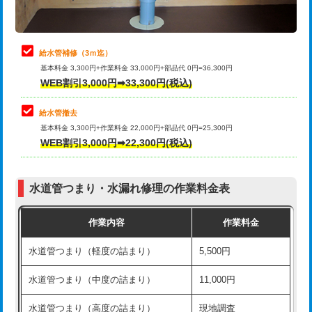
理・調整・分解・加工など（軽作業）
排水管工事（追加 排水管工事/3ｍ超
+11,000円
止水・漏水調査・防水処理・清掃・修
22,000円
え）
理・調整・分解・加工など（中作業）
給水管補修（3ｍ迄）
マス交換（土の掘削・埋め戻し作業）
11,000円~
基本料金 3,300円+作業料金 33,000円+部品代 0円=36,300円
止水・漏水調査・防水処理・清掃・修
33,000円
WEB割引3,000円➡33,300円(税込)
理・調整・分解・加工など（重作業）
マス交換（深さ50㎝未満）
55,000円
給水管撤去
その他部品の脱着
8,800円～
マス交換（深さ50㎝以上）
66,000円
基本料金 3,300円+作業料金 22,000円+部品代 0円=25,300円
WEB割引3,000円➡22,300円(税込)
交換・取付（タンク）
22,000円+材料費
コンクリート斫り（厚さ10㎝まで）
27,500円
交換・取付(単水栓（壁付・デッキ
13,200円+材料費
コンクリート斫り（厚さ10㎝超え）
38,500円
式）)
水道管つまり・水漏れ修理の作業料金表
モルタル補修（厚さ10㎝まで）
27,500円
交換・取付(混合水栓（壁付・デッキ
16,500円+材料費
作業内容
作業料金
式・ワンホール）)
モルタル補修（厚さ10㎝超え）
38,500円
水道管つまり（軽度の詰まり）
5,500円
交換・取付(排水栓・排水トラップ
22,000円+材料費
洗面台設置
38,500円
（P/S/ポップアップ））
水道管つまり（中度の詰まり）
11,000円
化粧台設置
22,000円
交換・取付（その他部品）
11,000円+材料費
水道管つまり（高度の詰まり）
現地調査