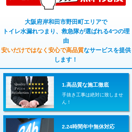
コンクリート斫り（厚さ10㎝超え）
38,500円
桝清掃
8,800円
モルタル補修（厚さ10㎝まで）
27,500円
大阪府岸和田市野田町エリアで
止水・漏水調査・防水処理・清掃・修
11,000円
理・調整・分解・加工など（軽作業）
トイレ水漏れつまり、救急隊が選ばれる4つの理
モルタル補修（厚さ10㎝超え）
38,500円
由
止水・漏水調査・防水処理・清掃・修
22,000円
追加人工
16,500円
理・調整・分解・加工など（中作業）
安いだけではなく安心で高品質
なサービスを提供
廃棄・処分
現場見積
します！
止水・漏水調査・防水処理・清掃・修
33,000円
理・調整・分解・加工など（重作業）
その他部品の脱着
8,800円～
1.高品質な施工徹底
交換・取付（タンク）
22,000円+材料費
手抜き工事は絶対に致しませ
交換・取付(単水栓（壁付・デッキ
13,200円+材料費
ん！
式）)
交換・取付(混合水栓（壁付・デッキ
16,500円+材料費
式・ワンホール）)
2.24時間年中無休対応