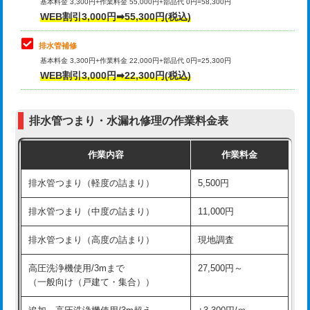
式）)
基本料金 3,300円+作業料金 55,000円+部品代 0円=58,300円
コンクリート斫り（厚さ10㎝超え）
38,500円
WEB割引3,000円➡55,300円(税込)
交換・取付(混合水栓（壁付・デッキ
16,500円+材料費
式・ワンホール）)
モルタル補修（厚さ10㎝まで）
27,500円
排水管補修
基本料金 3,300円+作業料金 22,000円+部品代 0円=25,300円
交換・取付(排水栓・排水トラップ
22,000円+材料費
モルタル補修（厚さ10㎝超え）
38,500円
WEB割引3,000円➡22,300円(税込)
（P/S/ポップアップ））
台所シンク・作業台設置
現場見積
交換・取付（その他部品）
11,000円+材料費
排水管つまり・水漏れ修理の作業料金表
追加人工
16,500円
持込商品取付（単水栓）
13,200円
作業内容
作業料金
廃棄・処分
現場見積
持込商品取付（混合水栓）
16,500円
排水管つまり（軽度の詰まり）
5,500円
※給水管工事は20mmまでの価格です。
持込商品取付（浄水器・分岐水栓）
16,500円
排水管つまり（中度の詰まり）
11,000円
給水管工事※（ホール加工)
16,500円
排水管つまり（高度の詰まり）
現地調査
給水管工事※（バンド止め)
3,300円
高圧洗浄機使用/3mまで
27,500円～
（一般向け（戸建て・集合））
給水管工事※（支持金具設置)
5,500円