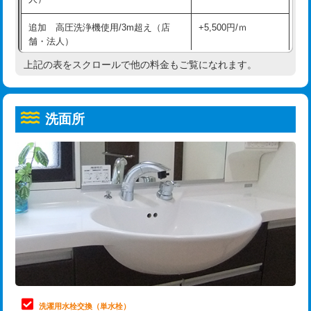
給水管工事※（ホール加工)
16,500円
コンクリート斫り（厚さ10㎝超え）
38,500円
追加 高圧洗浄機使用/3m超え（店
+5,500円/ｍ
給水管工事※（バンド止め)
3,300円
モルタル補修（厚さ10㎝まで）
27,500円
舗・法人）
給水管工事※（支持金具設置)
5,500円
モルタル補修（厚さ10㎝超え）
38,500円
上記の表をスクロールで他の料金もご覧になれます。
高度高圧洗浄換
現地調査
給水管工事※（保温材使用（バンド止
5,500円
洗面台設置
38,500円
トーラー作業
16,500円
め込み）)
洗面所
追加人工
16,500円
トーラー機使用/3mまで
33,000円
給水管工事※（土の掘削・埋め戻し作
11,000円
業)
廃棄・処分
現場見積
追加トーラー機使用/3m超え
+3,300円
給水管工事※（塩ビ管（VP・HI）使
33,000円
※給水管工事は20mmまでの価格です。
カメラ調査
33,000円
用/3ｍまで)
桝清掃
8,800円
給水管工事※（塩ビ管（VP・HI）使
+8,800円
用（追加）/3ｍ超え)
止水・漏水調査・防水処理・清掃・修
11,000円
理・調整・分解・加工など（軽作業）
給水管工事※（ライニング鋼管・銅
44,000円
管・ポリ管・HT管使用/3ｍまで)
止水・漏水調査・防水処理・清掃・修
22,000円
理・調整・分解・加工など（中作業）
給水管工事※（ライニング鋼管・銅
+8,800円
洗濯用水栓交換（単水栓）