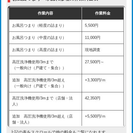
交換・取付（普通便座）
11,000円+材料費
作業内容
作業料金
交換・取付（温水洗浄便座）
16,500円+材料費
お風呂つまり（軽度の詰まり）
5,500円
交換・取付(単水栓（壁付・デッキ
13,200円+材料費
式）)
お風呂つまり（中度の詰まり）
11,000円
交換・取付(混合水栓（壁付・デッキ
16,500円+材料費
お風呂つまり（高度の詰まり）
現地調査
式・ワンホール）)
高圧洗浄機使用/3mまで
27,500円～
交換・取付(排水栓・排水トラップ
22,000円+材料費
（一般向け（戸建て・集合））
（P/S/ポップアップ））
追加 高圧洗浄機使用/3m超え
+3,300円/ｍ
交換・取付（その他部品）
11,000円+材料費
（一般向け（戸建て・集合））
持込商品取付（単水栓）
13,200円
高圧洗浄機使用/3mまで（店舗・法
42,350円
人）
持込商品取付（混合水栓）
16,500円
追加 高圧洗浄機使用/3m超え（店
+5,500円/ｍ
持込商品取付（浄水器・分岐水栓）
16,500円
舗・法人）
持込商品取付（温水洗浄便座）
22,000円
上記の表をスクロールで他の料金もご覧になれます。