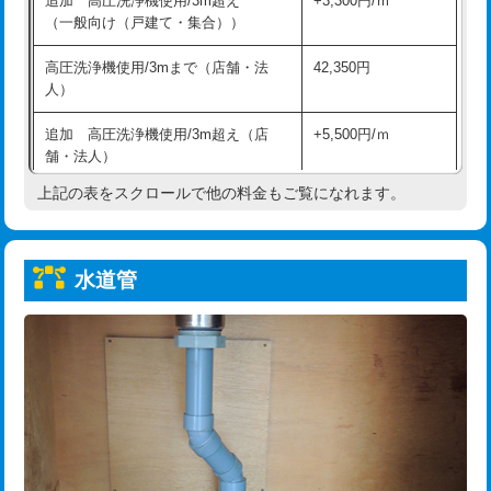
追加 高圧洗浄機使用/3m超え
+3,300円/ｍ
給水管工事※（保温材使用（バンド止
5,500円
（一般向け（戸建て・集合））
め込み）)
高圧洗浄機使用/3mまで（店舗・法
42,350円
給水管工事※（土の掘削・埋め戻し作
11,000円
人）
業)
追加 高圧洗浄機使用/3m超え（店
+5,500円/ｍ
給水管工事※（塩ビ管（VP・HI）使
33,000円
舗・法人）
用/3ｍまで)
上記の表をスクロールで他の料金もご覧になれます。
高度高圧洗浄換
現地調査
給水管工事※（塩ビ管（VP・HI）使
+8,800円
用（追加）/3ｍ超え)
トーラー作業
16,500円
給水管工事※（ライニング鋼管・銅
44,000円
水道管
トーラー機使用/3mまで
33,000円
管・ポリ管・HT管使用/3ｍまで)
追加トーラー機使用/3m超え
+3,300円
給水管工事※（ライニング鋼管・銅
+8,800円
管・ポリ管・HT管使用/3ｍ超え)
カメラ調査
33,000円
排水管工事（土の掘削・埋め戻し作
11,000円~
桝清掃
8,800円
業）
止水・漏水調査・防水処理・清掃・修
11,000円
排水管工事（排水管工事/3ｍまで）
55,000円