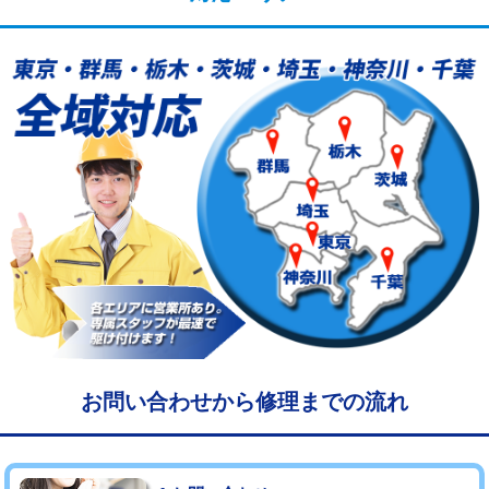
給水管工事※（塩ビ管（VP・HI）使
33,000円
用/3ｍまで)
給水管工事※（塩ビ管（VP・HI）使
+8,800円
用（追加）/3ｍ超え)
給水管工事※（ライニング鋼管・銅
44,000円
管・ポリ管・HT管使用/3ｍまで)
給水管工事※（ライニング鋼管・銅
+8,800円
管・ポリ管・HT管使用/3ｍ超え)
マス交換（土の掘削・埋め戻し作業）
11,000円~
マス交換（深さ50㎝未満）
55,000円
マス交換（深さ50㎝以上）
66,000円
お問い合わせから修理までの流れ
コンクリート斫り（厚さ10㎝まで）
27,500円
コンクリート斫り（厚さ10㎝超え）
38,500円