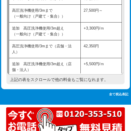
追加人工
16,500円
持込商品取付（単水栓）
13,200円
高圧洗浄機使用/3mまで
27,500円～
廃棄・処分
現場見積
（一般向け（戸建て・集合））
持込商品取付（混合水栓）
16,500円
※給水管工事は20mmまでの価格です。
追加 高圧洗浄機使用/3m超え
+3,300円/ｍ
持込商品取付（浄水器・分岐水栓）
16,500円
（一般向け（戸建て・集合））
排水管工事（土の掘削・埋め戻し作
11,000円~
高圧洗浄機使用/3mまで（店舗・法
42,350円
業）
人）
排水管工事（排水管工事/3ｍまで）
55,000円
追加 高圧洗浄機使用/3m超え（店
+5,500円/ｍ
舗・法人）
排水管工事（追加 排水管工事/3ｍ超
+11,000円
え）
上記の表をスクロールで他の料金もご覧になれます。
高度高圧洗浄換
現地調査
マス交換（土の掘削・埋め戻し作業）
11,000円~
トーラー作業
16,500円
全て税込表記
マス交換（深さ50㎝未満）
55,000円
トーラー機使用/3mまで
33,000円
マス交換（深さ50㎝以上）
66,000円
追加トーラー機使用/3m超え
+3,300円
コンクリート斫り（厚さ10㎝まで）
27,500円
カメラ調査
33,000円