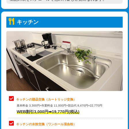
高度高圧洗浄換
現地調査
持込商品取付（普通便座⇔温水洗浄便
22,000円
トーラー作業
16,500円
座）
キッチン
トーラー機使用/3mまで
33,000円
給水管工事※（ホール加工)
16,500円
追加トーラー機使用/3m超え
+3,300円
給水管工事※（バンド止め)
3,300円
カメラ調査
33,000円
給水管工事※（支持金具設置)
5,500円
桝清掃
8,800円
給水管工事※（保温材使用（バンド止
5,500円
め込み）)
止水・漏水調査・防水処理・清掃・修
11,000円
理・調整・分解・加工など（軽作業）
給水管工事※（土の掘削・埋め戻し作
11,000円
業)
止水・漏水調査・防水処理・清掃・修
22,000円
理・調整・分解・加工など（中作業）
給水管工事※（塩ビ管（VP・HI）使
33,000円
キッチンの部品交換（カートリッジ交換）
用/3ｍまで)
基本料金 3,300円+作業料金 11,000円+部品代 8,470円=22,770円
止水・漏水調査・防水処理・清掃・修
33,000円
WEB割引3,000円➡19,770円(税込)
理・調整・分解・加工など（重作業）
給水管工事※（塩ビ管（VP・HI）使
+8,800円
用（追加）/3ｍ超え)
キッチンの水栓交換（ワンホール混合栓）
お風呂タンク脱着
16,500円