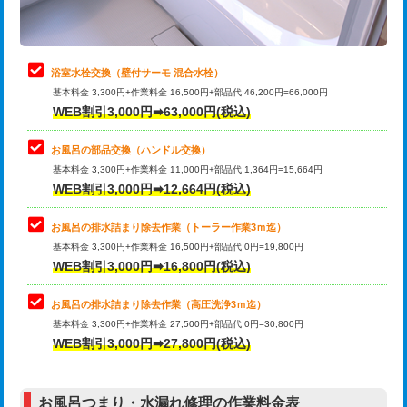
理・調整・分解・加工など（軽作業）
止水・漏水調査・防水処理・清掃・修
22,000円
理・調整・分解・加工など（中作業）
浴室水栓交換（壁付サーモ 混合水栓）
基本料金 3,300円+作業料金 16,500円+部品代 46,200円=66,000円
止水・漏水調査・防水処理・清掃・修
33,000円
WEB割引3,000円➡63,000円(税込)
理・調整・分解・加工など（重作業）
お風呂の部品交換（ハンドル交換）
トイレタンク脱着
16,500円
基本料金 3,300円+作業料金 11,000円+部品代 1,364円=15,664円
WEB割引3,000円➡12,664円(税込)
トイレ便器脱着
16,500円
タンクレストイレ脱着
33,000円
お風呂の排水詰まり除去作業（トーラー作業3ｍ迄）
基本料金 3,300円+作業料金 16,500円+部品代 0円=19,800円
小便器トイレ脱着
現地見積
WEB割引3,000円➡16,800円(税込)
その他部品の脱着
8,800円～
お風呂の排水詰まり除去作業（高圧洗浄3ｍ迄）
基本料金 3,300円+作業料金 27,500円+部品代 0円=30,800円
交換・取付（タンク）
22,000円+材料費
WEB割引3,000円➡27,800円(税込)
交換・取付（便器）
22,000円+材料費
お風呂つまり・水漏れ修理の作業料金表