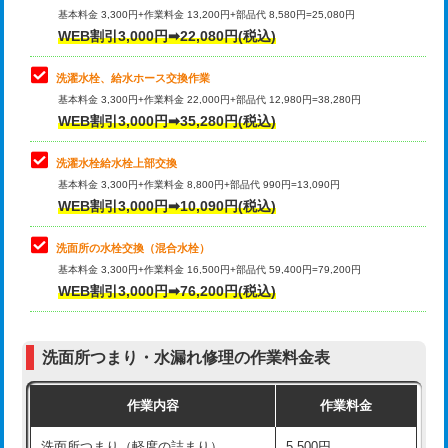
管・ポリ管・HT管使用/3ｍ超え)
基本料金 3,300円+作業料金 13,200円+部品代 8,580円=25,080円
止水・漏水調査・防水処理・清掃・修
33,000円
WEB割引3,000円➡22,080円(税込)
理・調整・分解・加工など（重作業）
排水管工事（土の掘削・埋め戻し作
11,000円~
業）
洗濯水栓、給水ホース交換作業
キッチンタンク脱着
16,500円
基本料金 3,300円+作業料金 22,000円+部品代 12,980円=38,280円
排水管工事（排水管工事/3ｍまで）
55,000円
WEB割引3,000円➡35,280円(税込)
その他部品の脱着
8,800円～
排水管工事（追加 排水管工事/3ｍ超
+11,000円
交換・取付（タンク）
22,000円+材料費
洗濯水栓給水栓上部交換
え）
基本料金 3,300円+作業料金 8,800円+部品代 990円=13,090円
交換・取付(単水栓（壁付・デッキ
13,200円+材料費
WEB割引3,000円➡10,090円(税込)
マス交換（土の掘削・埋め戻し作業）
11,000円~
式）)
洗面所の水栓交換（混合水栓）
マス交換（深さ50㎝未満）
55,000円
交換・取付(混合水栓（壁付・デッキ
16,500円+材料費
基本料金 3,300円+作業料金 16,500円+部品代 59,400円=79,200円
式・ワンホール）)
WEB割引3,000円➡76,200円(税込)
マス交換（深さ50㎝以上）
66,000円
交換・取付(排水栓・排水トラップ
22,000円+材料費
コンクリート斫り（厚さ10㎝まで）
27,500円
（P/S/ポップアップ））
洗面所つまり・水漏れ修理の作業料金表
コンクリート斫り（厚さ10㎝超え）
38,500円
交換・取付（その他部品）
11,000円+材料費
作業内容
作業料金
モルタル補修（厚さ10㎝まで）
27,500円
持込商品取付（単水栓）
13,200円
洗面所つまり（軽度の詰まり）
5,500円