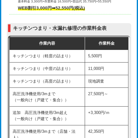
基本料金 3,300円+作業料金 16,500円+部品代 35,750円=55,550円
給水管工事※（ライニング鋼管・銅
44,000円
WEB割引3,000円➡52,550円(税込)
その他部品の脱着
8,800円～
管・ポリ管・HT管使用/3ｍまで)
交換・取付（タンク）
22,000円+材料費
給水管工事※（ライニング鋼管・銅
+8,800円
管・ポリ管・HT管使用/3ｍ超え)
キッチンつまり・水漏れ修理の作業料金表
交換・取付(単水栓（壁付・デッキ
13,200円+材料費
式）)
排水管工事（土の掘削・埋め戻し作
11,000円~
作業内容
作業料金
業）
交換・取付(混合水栓（壁付・デッキ
16,500円+材料費
キッチンつまり（軽度の詰まり）
5,500円
式・ワンホール）)
排水管工事（排水管工事/3ｍまで）
55,000円
キッチンつまり（中度の詰まり）
11,000円
交換・取付(排水栓・排水トラップ
22,000円+材料費
排水管工事（追加 排水管工事/3ｍ超
+11,000円
（P/S/ポップアップ））
え）
キッチンつまり（高度の詰まり）
現地調査
交換・取付（その他部品）
11,000円+材料費
マス交換（土の掘削・埋め戻し作業）
11,000円~
高圧洗浄機使用/3mまで
27,500円～
（一般向け（戸建て・集合））
持込商品取付（単水栓）
13,200円
マス交換（深さ50㎝未満）
55,000円
追加 高圧洗浄機使用/3m超え
+3,300円/ｍ
持込商品取付（混合水栓）
16,500円
マス交換（深さ50㎝以上）
66,000円
（一般向け（戸建て・集合））
持込商品取付（浄水器・分岐水栓）
16,500円
コンクリート斫り（厚さ10㎝まで）
27,500円
高圧洗浄機使用/3mまで（店舗・法
42,350円
人）