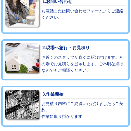
1.お問い合わせ
お電話または問い合わせフォームよりご連絡
モルタル補修（厚さ10㎝まで）
27,500円
ください。
モルタル補修（厚さ10㎝超え）
38,500円
追加人工
16,500円
2.現場へ急行・お見積り
廃棄・処分
現場見積
お近くのスタッフが直ぐに駆け付けます。そ
※給水管工事は20mmまでの価格です。
の場でお見積りを提示します。ご不明な点は
なんでもご相談ください。
3.作業開始
お見積り内容にご納得いただけましたらご契
約。
作業に取り掛かります