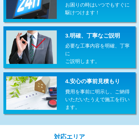
お困りの時はいつでもすぐに
交換・取付(排水栓・排水トラップ
22,000円+材料費
（P/S/ポップアップ））
駆けつけます！
交換・取付（その他部品）
11,000円+材料費
3.明確、丁寧なご説明
持込商品取付（単水栓）
13,200円
必要な工事内容を明確、丁寧
持込商品取付（混合水栓）
16,500円
に
ご説明します。
持込商品取付（浄水器・分岐水栓）
16,500円
給水管工事※（ホール加工)
16,500円
4.安心の事前見積もり
給水管工事※（バンド止め)
3,300円
費用を事前に明示し、ご納得
いただいたうえで施工を行い
給水管工事※（支持金具設置)
5,500円
ます。
給水管工事※（保温材使用（バンド止
5,500円
め込み）)
給水管工事※（土の掘削・埋め戻し作
11,000円
対応エリア
業)