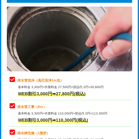
給水管工事※（ライニング鋼管・銅
44,000円
追加トーラー機使用/3m超え
+3,300円
管・ポリ管・HT管使用/3ｍまで)
カメラ調査
33,000円
給水管工事※（ライニング鋼管・銅
+8,800円
管・ポリ管・HT管使用/3ｍ超え)
桝清掃
8,800円
排水管工事（土の掘削・埋め戻し作
11,000円~
止水・漏水調査・防水処理・清掃・修
11,000円
業）
理・調整・分解・加工など（軽作業）
排水管工事（排水管工事/3ｍまで）
55,000円
止水・漏水調査・防水処理・清掃・修
22,000円
理・調整・分解・加工など（中作業）
排水管工事（追加 排水管工事/3ｍ超
+11,000円
排水管洗浄（高圧洗浄3ｍ迄）
え）
基本料金 3,300円+作業料金 27,500円+部品代 0円=30,800円
止水・漏水調査・防水処理・清掃・修
33,000円
WEB割引3,000円➡27,800円(税込)
理・調整・分解・加工など（重作業）
マス交換（土の掘削・埋め戻し作業）
11,000円~
排水管工事（8ｍ）
その他部品の脱着
8,800円～
マス交換（深さ50㎝未満）
55,000円
基本料金 3,300円+作業料金 110,000円+部品代 0円=113,300円
WEB割引3,000円➡110,300円(税込)
交換・取付（タンク）
22,000円+材料費
マス交換（深さ50㎝以上）
66,000円
交換・取付(単水栓（壁付・デッキ
13,200円+材料費
コンクリート斫り（厚さ10㎝まで）
27,500円
排水桝交換（1箇所）