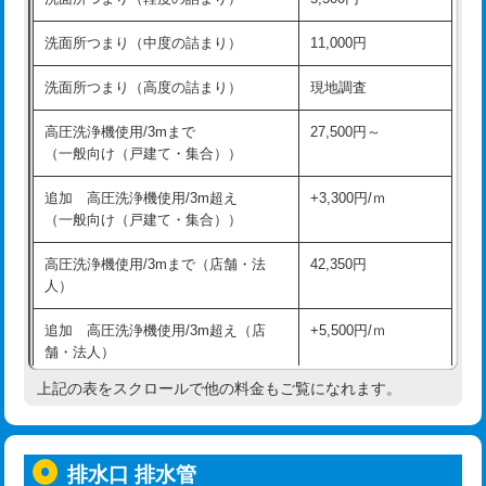
モルタル補修（厚さ10㎝超え）
38,500円
持込商品取付（混合水栓）
16,500円
洗面所つまり（中度の詰まり）
11,000円
洗面台設置
38,500円
持込商品取付（浄水器・分岐水栓）
16,500円
洗面所つまり（高度の詰まり）
現地調査
バスタブ設置
現場見積
給水管工事※（ホール加工)
16,500円
高圧洗浄機使用/3mまで
27,500円～
追加人工
16,500円
（一般向け（戸建て・集合））
給水管工事※（バンド止め)
3,300円
廃棄・処分
現場見積
追加 高圧洗浄機使用/3m超え
+3,300円/ｍ
給水管工事※（支持金具設置)
5,500円
（一般向け（戸建て・集合））
※給水管工事は20mmまでの価格です。
給水管工事※（保温材使用（バンド止
5,500円
高圧洗浄機使用/3mまで（店舗・法
42,350円
め込み）)
人）
給水管工事※（土の掘削・埋め戻し作
11,000円
追加 高圧洗浄機使用/3m超え（店
+5,500円/ｍ
業)
舗・法人）
給水管工事※（塩ビ管（VP・HI）使
33,000円
上記の表をスクロールで他の料金もご覧になれます。
高度高圧洗浄換
現地調査
用/3ｍまで)
トーラー作業
16,500円
給水管工事※（塩ビ管（VP・HI）使
+8,800円
用（追加）/3ｍ超え)
排水口 排水管
トーラー機使用/3mまで
33,000円