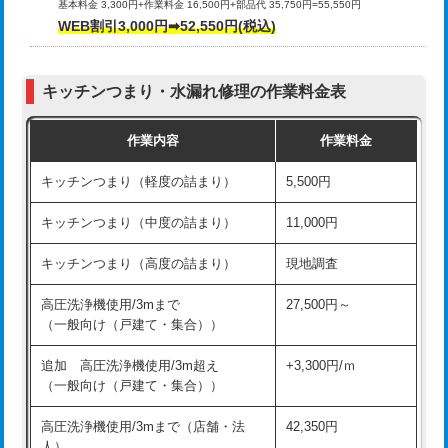
基本料金 3,300円+作業料金 16,500円+部品代 35,750円=55,550円
給水管工事※（ライニング鋼管・銅
44,000円
WEB割引3,000円➡52,550円(税込)
その他部品の脱着
8,800円～
管・ポリ管・HT管使用/3ｍまで)
交換・取付（タンク）
22,000円+材料費
給水管工事※（ライニング鋼管・銅
+8,800円
管・ポリ管・HT管使用/3ｍ超え)
キッチンつまり・水漏れ修理の作業料金表
交換・取付(単水栓（壁付・デッキ
13,200円+材料費
式）)
排水管工事（土の掘削・埋め戻し作
11,000円~
作業内容
作業料金
業）
交換・取付(混合水栓（壁付・デッキ
16,500円+材料費
キッチンつまり（軽度の詰まり）
5,500円
式・ワンホール）)
排水管工事（排水管工事/3ｍまで）
55,000円
キッチンつまり（中度の詰まり）
11,000円
交換・取付(排水栓・排水トラップ
22,000円+材料費
排水管工事（追加 排水管工事/3ｍ超
+11,000円
（P/S/ポップアップ））
え）
キッチンつまり（高度の詰まり）
現地調査
交換・取付（その他部品）
11,000円+材料費
マス交換（土の掘削・埋め戻し作業）
11,000円~
高圧洗浄機使用/3mまで
27,500円～
（一般向け（戸建て・集合））
持込商品取付（単水栓）
13,200円
マス交換（深さ50㎝未満）
55,000円
追加 高圧洗浄機使用/3m超え
+3,300円/ｍ
持込商品取付（混合水栓）
16,500円
マス交換（深さ50㎝以上）
66,000円
（一般向け（戸建て・集合））
持込商品取付（浄水器・分岐水栓）
16,500円
コンクリート斫り（厚さ10㎝まで）
27,500円
高圧洗浄機使用/3mまで（店舗・法
42,350円
人）