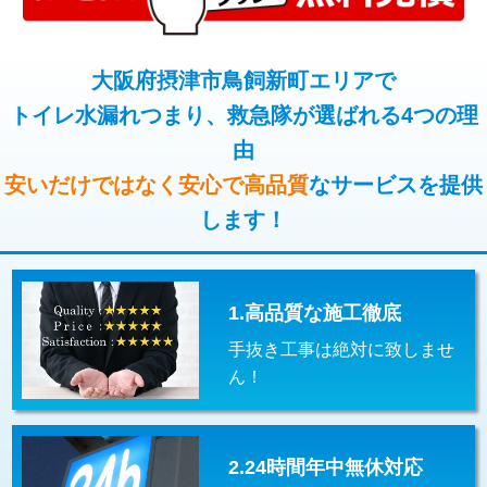
コンクリート斫り（厚さ10㎝超え）
38,500円
桝清掃
8,800円
モルタル補修（厚さ10㎝まで）
27,500円
大阪府摂津市鳥飼新町エリアで
止水・漏水調査・防水処理・清掃・修
11,000円
理・調整・分解・加工など（軽作業）
トイレ水漏れつまり、救急隊が選ばれる4つの理
モルタル補修（厚さ10㎝超え）
38,500円
由
止水・漏水調査・防水処理・清掃・修
22,000円
追加人工
16,500円
理・調整・分解・加工など（中作業）
安いだけではなく安心で高品質
なサービスを提供
廃棄・処分
現場見積
します！
止水・漏水調査・防水処理・清掃・修
33,000円
理・調整・分解・加工など（重作業）
その他部品の脱着
8,800円～
1.高品質な施工徹底
交換・取付（タンク）
22,000円+材料費
手抜き工事は絶対に致しませ
交換・取付(単水栓（壁付・デッキ
13,200円+材料費
ん！
式）)
交換・取付(混合水栓（壁付・デッキ
16,500円+材料費
式・ワンホール）)
2.24時間年中無休対応