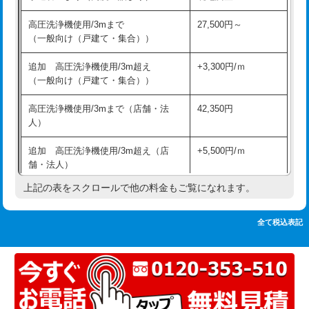
追加人工
16,500円
持込商品取付（単水栓）
13,200円
高圧洗浄機使用/3mまで
27,500円～
廃棄・処分
現場見積
（一般向け（戸建て・集合））
持込商品取付（混合水栓）
16,500円
※給水管工事は20mmまでの価格です。
追加 高圧洗浄機使用/3m超え
+3,300円/ｍ
持込商品取付（浄水器・分岐水栓）
16,500円
（一般向け（戸建て・集合））
排水管工事（土の掘削・埋め戻し作
11,000円~
高圧洗浄機使用/3mまで（店舗・法
42,350円
業）
人）
排水管工事（排水管工事/3ｍまで）
55,000円
追加 高圧洗浄機使用/3m超え（店
+5,500円/ｍ
舗・法人）
排水管工事（追加 排水管工事/3ｍ超
+11,000円
え）
上記の表をスクロールで他の料金もご覧になれます。
高度高圧洗浄換
現地調査
マス交換（土の掘削・埋め戻し作業）
11,000円~
トーラー作業
16,500円
全て税込表記
マス交換（深さ50㎝未満）
55,000円
トーラー機使用/3mまで
33,000円
マス交換（深さ50㎝以上）
66,000円
追加トーラー機使用/3m超え
+3,300円
コンクリート斫り（厚さ10㎝まで）
27,500円
カメラ調査
33,000円