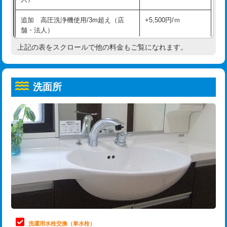
給水管工事※（ホール加工)
16,500円
コンクリート斫り（厚さ10㎝超え）
38,500円
追加 高圧洗浄機使用/3m超え（店
+5,500円/ｍ
給水管工事※（バンド止め)
3,300円
モルタル補修（厚さ10㎝まで）
27,500円
舗・法人）
給水管工事※（支持金具設置)
5,500円
モルタル補修（厚さ10㎝超え）
38,500円
上記の表をスクロールで他の料金もご覧になれます。
高度高圧洗浄換
現地調査
給水管工事※（保温材使用（バンド止
5,500円
洗面台設置
38,500円
トーラー作業
16,500円
め込み）)
洗面所
追加人工
16,500円
トーラー機使用/3mまで
33,000円
給水管工事※（土の掘削・埋め戻し作
11,000円
業)
廃棄・処分
現場見積
追加トーラー機使用/3m超え
+3,300円
給水管工事※（塩ビ管（VP・HI）使
33,000円
※給水管工事は20mmまでの価格です。
カメラ調査
33,000円
用/3ｍまで)
桝清掃
8,800円
給水管工事※（塩ビ管（VP・HI）使
+8,800円
用（追加）/3ｍ超え)
止水・漏水調査・防水処理・清掃・修
11,000円
理・調整・分解・加工など（軽作業）
給水管工事※（ライニング鋼管・銅
44,000円
管・ポリ管・HT管使用/3ｍまで)
止水・漏水調査・防水処理・清掃・修
22,000円
理・調整・分解・加工など（中作業）
給水管工事※（ライニング鋼管・銅
+8,800円
洗濯用水栓交換（単水栓）