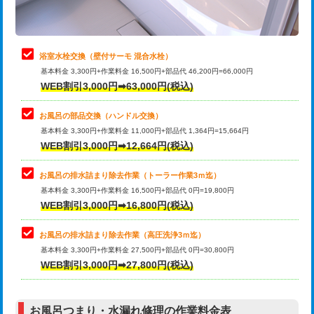
理・調整・分解・加工など（軽作業）
止水・漏水調査・防水処理・清掃・修
22,000円
理・調整・分解・加工など（中作業）
浴室水栓交換（壁付サーモ 混合水栓）
基本料金 3,300円+作業料金 16,500円+部品代 46,200円=66,000円
止水・漏水調査・防水処理・清掃・修
33,000円
WEB割引3,000円➡63,000円(税込)
理・調整・分解・加工など（重作業）
お風呂の部品交換（ハンドル交換）
トイレタンク脱着
16,500円
基本料金 3,300円+作業料金 11,000円+部品代 1,364円=15,664円
WEB割引3,000円➡12,664円(税込)
トイレ便器脱着
16,500円
タンクレストイレ脱着
33,000円
お風呂の排水詰まり除去作業（トーラー作業3ｍ迄）
基本料金 3,300円+作業料金 16,500円+部品代 0円=19,800円
小便器トイレ脱着
現地見積
WEB割引3,000円➡16,800円(税込)
その他部品の脱着
8,800円～
お風呂の排水詰まり除去作業（高圧洗浄3ｍ迄）
基本料金 3,300円+作業料金 27,500円+部品代 0円=30,800円
交換・取付（タンク）
22,000円+材料費
WEB割引3,000円➡27,800円(税込)
交換・取付（便器）
22,000円+材料費
お風呂つまり・水漏れ修理の作業料金表