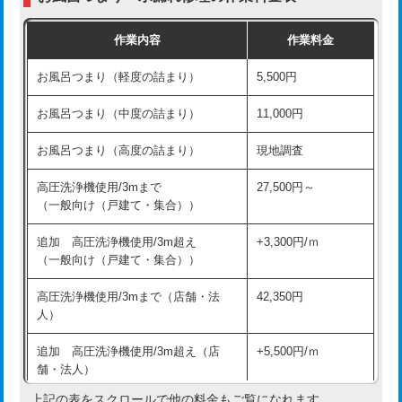
交換・取付（普通便座）
11,000円+材料費
作業内容
作業料金
交換・取付（温水洗浄便座）
16,500円+材料費
お風呂つまり（軽度の詰まり）
5,500円
交換・取付(単水栓（壁付・デッキ
13,200円+材料費
式）)
お風呂つまり（中度の詰まり）
11,000円
交換・取付(混合水栓（壁付・デッキ
16,500円+材料費
お風呂つまり（高度の詰まり）
現地調査
式・ワンホール）)
高圧洗浄機使用/3mまで
27,500円～
交換・取付(排水栓・排水トラップ
22,000円+材料費
（一般向け（戸建て・集合））
（P/S/ポップアップ））
追加 高圧洗浄機使用/3m超え
+3,300円/ｍ
交換・取付（その他部品）
11,000円+材料費
（一般向け（戸建て・集合））
持込商品取付（単水栓）
13,200円
高圧洗浄機使用/3mまで（店舗・法
42,350円
人）
持込商品取付（混合水栓）
16,500円
追加 高圧洗浄機使用/3m超え（店
+5,500円/ｍ
持込商品取付（浄水器・分岐水栓）
16,500円
舗・法人）
持込商品取付（温水洗浄便座）
22,000円
上記の表をスクロールで他の料金もご覧になれます。