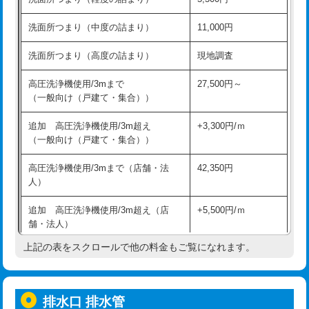
モルタル補修（厚さ10㎝超え）
38,500円
持込商品取付（混合水栓）
16,500円
洗面所つまり（中度の詰まり）
11,000円
洗面台設置
38,500円
持込商品取付（浄水器・分岐水栓）
16,500円
洗面所つまり（高度の詰まり）
現地調査
バスタブ設置
現場見積
給水管工事※（ホール加工)
16,500円
高圧洗浄機使用/3mまで
27,500円～
追加人工
16,500円
（一般向け（戸建て・集合））
給水管工事※（バンド止め)
3,300円
廃棄・処分
現場見積
追加 高圧洗浄機使用/3m超え
+3,300円/ｍ
給水管工事※（支持金具設置)
5,500円
（一般向け（戸建て・集合））
※給水管工事は20mmまでの価格です。
給水管工事※（保温材使用（バンド止
5,500円
高圧洗浄機使用/3mまで（店舗・法
42,350円
め込み）)
人）
給水管工事※（土の掘削・埋め戻し作
11,000円
追加 高圧洗浄機使用/3m超え（店
+5,500円/ｍ
業)
舗・法人）
給水管工事※（塩ビ管（VP・HI）使
33,000円
上記の表をスクロールで他の料金もご覧になれます。
高度高圧洗浄換
現地調査
用/3ｍまで)
トーラー作業
16,500円
給水管工事※（塩ビ管（VP・HI）使
+8,800円
用（追加）/3ｍ超え)
排水口 排水管
トーラー機使用/3mまで
33,000円