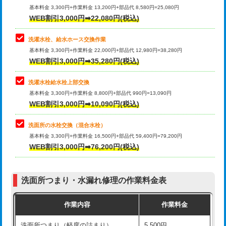
管・ポリ管・HT管使用/3ｍ超え)
基本料金 3,300円+作業料金 13,200円+部品代 8,580円=25,080円
止水・漏水調査・防水処理・清掃・修
33,000円
WEB割引3,000円➡22,080円(税込)
理・調整・分解・加工など（重作業）
排水管工事（土の掘削・埋め戻し作
11,000円~
業）
洗濯水栓、給水ホース交換作業
キッチンタンク脱着
16,500円
基本料金 3,300円+作業料金 22,000円+部品代 12,980円=38,280円
排水管工事（排水管工事/3ｍまで）
55,000円
WEB割引3,000円➡35,280円(税込)
その他部品の脱着
8,800円～
排水管工事（追加 排水管工事/3ｍ超
+11,000円
交換・取付（タンク）
22,000円+材料費
洗濯水栓給水栓上部交換
え）
基本料金 3,300円+作業料金 8,800円+部品代 990円=13,090円
交換・取付(単水栓（壁付・デッキ
13,200円+材料費
WEB割引3,000円➡10,090円(税込)
マス交換（土の掘削・埋め戻し作業）
11,000円~
式）)
洗面所の水栓交換（混合水栓）
マス交換（深さ50㎝未満）
55,000円
交換・取付(混合水栓（壁付・デッキ
16,500円+材料費
基本料金 3,300円+作業料金 16,500円+部品代 59,400円=79,200円
式・ワンホール）)
WEB割引3,000円➡76,200円(税込)
マス交換（深さ50㎝以上）
66,000円
交換・取付(排水栓・排水トラップ
22,000円+材料費
コンクリート斫り（厚さ10㎝まで）
27,500円
（P/S/ポップアップ））
洗面所つまり・水漏れ修理の作業料金表
コンクリート斫り（厚さ10㎝超え）
38,500円
交換・取付（その他部品）
11,000円+材料費
作業内容
作業料金
モルタル補修（厚さ10㎝まで）
27,500円
持込商品取付（単水栓）
13,200円
洗面所つまり（軽度の詰まり）
5,500円