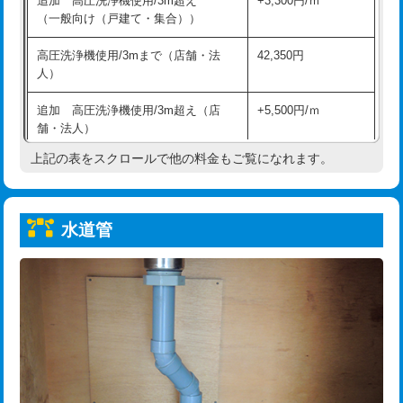
追加 高圧洗浄機使用/3m超え
+3,300円/ｍ
給水管工事※（保温材使用（バンド止
5,500円
（一般向け（戸建て・集合））
め込み）)
高圧洗浄機使用/3mまで（店舗・法
42,350円
給水管工事※（土の掘削・埋め戻し作
11,000円
人）
業)
追加 高圧洗浄機使用/3m超え（店
+5,500円/ｍ
給水管工事※（塩ビ管（VP・HI）使
33,000円
舗・法人）
用/3ｍまで)
上記の表をスクロールで他の料金もご覧になれます。
高度高圧洗浄換
現地調査
給水管工事※（塩ビ管（VP・HI）使
+8,800円
用（追加）/3ｍ超え)
トーラー作業
16,500円
給水管工事※（ライニング鋼管・銅
44,000円
水道管
トーラー機使用/3mまで
33,000円
管・ポリ管・HT管使用/3ｍまで)
追加トーラー機使用/3m超え
+3,300円
給水管工事※（ライニング鋼管・銅
+8,800円
管・ポリ管・HT管使用/3ｍ超え)
カメラ調査
33,000円
排水管工事（土の掘削・埋め戻し作
11,000円~
桝清掃
8,800円
業）
止水・漏水調査・防水処理・清掃・修
11,000円
排水管工事（排水管工事/3ｍまで）
55,000円