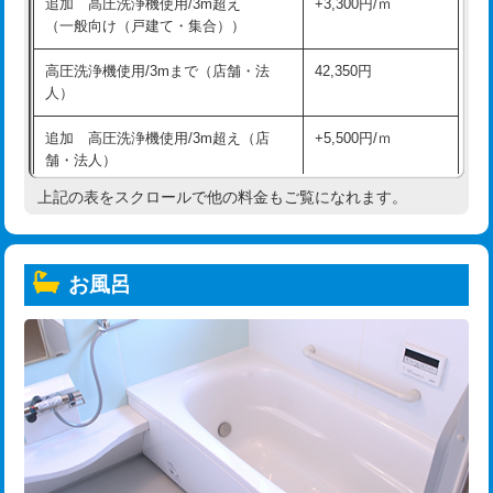
追加 高圧洗浄機使用/3m超え
+3,300円/ｍ
（一般向け（戸建て・集合））
高圧洗浄機使用/3mまで（店舗・法
42,350円
人）
追加 高圧洗浄機使用/3m超え（店
+5,500円/ｍ
舗・法人）
上記の表をスクロールで他の料金もご覧になれます。
高度高圧洗浄換
現地調査
トーラー作業
16,500円
お風呂
トーラー機使用/3mまで
33,000円
追加トーラー機使用/3m超え
+3,300円
カメラ調査
33,000円
桝清掃
8,800円
止水・漏水調査・防水処理・清掃・修
11,000円