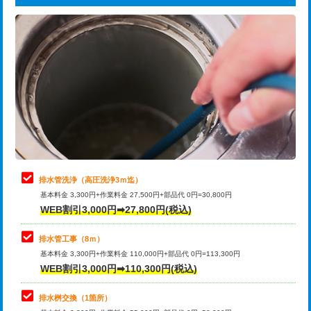
給水管工事※（ライニング鋼管・銅
44,000円
追加トーラー機使用/3m超え
+3,300円
管・ポリ管・HT管使用/3ｍまで)
カメラ調査
33,000円
給水管工事※（ライニング鋼管・銅
+8,800円
管・ポリ管・HT管使用/3ｍ超え)
桝清掃
8,800円
排水管工事（土の掘削・埋め戻し作
11,000円~
止水・漏水調査・防水処理・清掃・修
11,000円
業）
理・調整・分解・加工など（軽作業）
排水管工事（排水管工事/3ｍまで）
55,000円
止水・漏水調査・防水処理・清掃・修
22,000円
理・調整・分解・加工など（中作業）
排水管工事（追加 排水管工事/3ｍ超
+11,000円
排水管洗浄（高圧洗浄3ｍ迄）
え）
基本料金 3,300円+作業料金 27,500円+部品代 0円=30,800円
止水・漏水調査・防水処理・清掃・修
33,000円
WEB割引3,000円➡27,800円(税込)
理・調整・分解・加工など（重作業）
マス交換（土の掘削・埋め戻し作業）
11,000円~
排水管工事（8ｍ）
その他部品の脱着
8,800円～
マス交換（深さ50㎝未満）
55,000円
基本料金 3,300円+作業料金 110,000円+部品代 0円=113,300円
WEB割引3,000円➡110,300円(税込)
交換・取付（タンク）
22,000円+材料費
マス交換（深さ50㎝以上）
66,000円
交換・取付(単水栓（壁付・デッキ
13,200円+材料費
コンクリート斫り（厚さ10㎝まで）
27,500円
排水桝交換（1箇所）