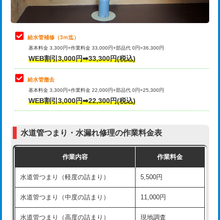
理・調整・分解・加工など（軽作業）
排水管工事（追加 排水管工事/3ｍ超
+11,000円
止水・漏水調査・防水処理・清掃・修
22,000円
え）
理・調整・分解・加工など（中作業）
給水管補修（3ｍ迄）
マス交換（土の掘削・埋め戻し作業）
11,000円~
基本料金 3,300円+作業料金 33,000円+部品代 0円=36,300円
止水・漏水調査・防水処理・清掃・修
33,000円
WEB割引3,000円➡33,300円(税込)
理・調整・分解・加工など（重作業）
マス交換（深さ50㎝未満）
55,000円
給水管撤去
その他部品の脱着
8,800円～
マス交換（深さ50㎝以上）
66,000円
基本料金 3,300円+作業料金 22,000円+部品代 0円=25,300円
WEB割引3,000円➡22,300円(税込)
交換・取付（タンク）
22,000円+材料費
コンクリート斫り（厚さ10㎝まで）
27,500円
交換・取付(単水栓（壁付・デッキ
13,200円+材料費
コンクリート斫り（厚さ10㎝超え）
38,500円
式）)
水道管つまり・水漏れ修理の作業料金表
モルタル補修（厚さ10㎝まで）
27,500円
交換・取付(混合水栓（壁付・デッキ
16,500円+材料費
作業内容
作業料金
式・ワンホール）)
モルタル補修（厚さ10㎝超え）
38,500円
水道管つまり（軽度の詰まり）
5,500円
交換・取付(排水栓・排水トラップ
22,000円+材料費
洗面台設置
38,500円
（P/S/ポップアップ））
水道管つまり（中度の詰まり）
11,000円
化粧台設置
22,000円
交換・取付（その他部品）
11,000円+材料費
水道管つまり（高度の詰まり）
現地調査