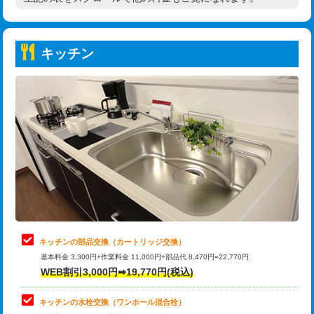
高度高圧洗浄換
現地調査
持込商品取付（普通便座⇔温水洗浄便
22,000円
トーラー作業
16,500円
座）
キッチン
トーラー機使用/3mまで
33,000円
給水管工事※（ホール加工)
16,500円
追加トーラー機使用/3m超え
+3,300円
給水管工事※（バンド止め)
3,300円
カメラ調査
33,000円
給水管工事※（支持金具設置)
5,500円
桝清掃
8,800円
給水管工事※（保温材使用（バンド止
5,500円
め込み）)
止水・漏水調査・防水処理・清掃・修
11,000円
理・調整・分解・加工など（軽作業）
給水管工事※（土の掘削・埋め戻し作
11,000円
業)
止水・漏水調査・防水処理・清掃・修
22,000円
理・調整・分解・加工など（中作業）
給水管工事※（塩ビ管（VP・HI）使
33,000円
キッチンの部品交換（カートリッジ交換）
用/3ｍまで)
基本料金 3,300円+作業料金 11,000円+部品代 8,470円=22,770円
止水・漏水調査・防水処理・清掃・修
33,000円
WEB割引3,000円➡19,770円(税込)
理・調整・分解・加工など（重作業）
給水管工事※（塩ビ管（VP・HI）使
+8,800円
用（追加）/3ｍ超え)
キッチンの水栓交換（ワンホール混合栓）
お風呂タンク脱着
16,500円