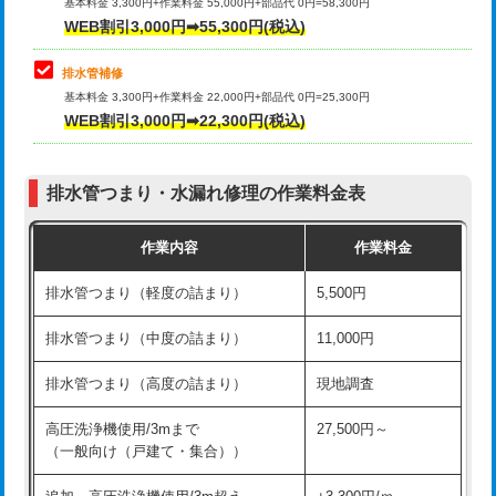
式）)
基本料金 3,300円+作業料金 55,000円+部品代 0円=58,300円
コンクリート斫り（厚さ10㎝超え）
38,500円
WEB割引3,000円➡55,300円(税込)
交換・取付(混合水栓（壁付・デッキ
16,500円+材料費
式・ワンホール）)
モルタル補修（厚さ10㎝まで）
27,500円
排水管補修
基本料金 3,300円+作業料金 22,000円+部品代 0円=25,300円
交換・取付(排水栓・排水トラップ
22,000円+材料費
モルタル補修（厚さ10㎝超え）
38,500円
WEB割引3,000円➡22,300円(税込)
（P/S/ポップアップ））
台所シンク・作業台設置
現場見積
交換・取付（その他部品）
11,000円+材料費
排水管つまり・水漏れ修理の作業料金表
追加人工
16,500円
持込商品取付（単水栓）
13,200円
作業内容
作業料金
廃棄・処分
現場見積
持込商品取付（混合水栓）
16,500円
排水管つまり（軽度の詰まり）
5,500円
※給水管工事は20mmまでの価格です。
持込商品取付（浄水器・分岐水栓）
16,500円
排水管つまり（中度の詰まり）
11,000円
給水管工事※（ホール加工)
16,500円
排水管つまり（高度の詰まり）
現地調査
給水管工事※（バンド止め)
3,300円
高圧洗浄機使用/3mまで
27,500円～
（一般向け（戸建て・集合））
給水管工事※（支持金具設置)
5,500円