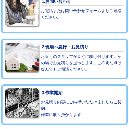
1.お問い合わせ
お電話または問い合わせフォームよりご連絡
モルタル補修（厚さ10㎝まで）
27,500円
ください。
モルタル補修（厚さ10㎝超え）
38,500円
追加人工
16,500円
2.現場へ急行・お見積り
廃棄・処分
現場見積
お近くのスタッフが直ぐに駆け付けます。そ
※給水管工事は20mmまでの価格です。
の場でお見積りを提示します。ご不明な点は
なんでもご相談ください。
3.作業開始
お見積り内容にご納得いただけましたらご契
約。
作業に取り掛かります