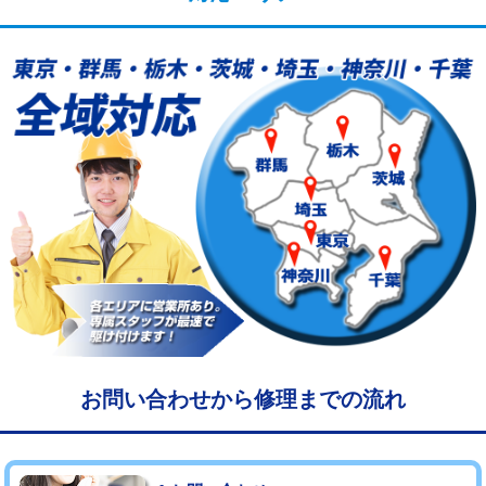
給水管工事※（塩ビ管（VP・HI）使
33,000円
用/3ｍまで)
給水管工事※（塩ビ管（VP・HI）使
+8,800円
用（追加）/3ｍ超え)
給水管工事※（ライニング鋼管・銅
44,000円
管・ポリ管・HT管使用/3ｍまで)
給水管工事※（ライニング鋼管・銅
+8,800円
管・ポリ管・HT管使用/3ｍ超え)
マス交換（土の掘削・埋め戻し作業）
11,000円~
マス交換（深さ50㎝未満）
55,000円
マス交換（深さ50㎝以上）
66,000円
お問い合わせから修理までの流れ
コンクリート斫り（厚さ10㎝まで）
27,500円
コンクリート斫り（厚さ10㎝超え）
38,500円