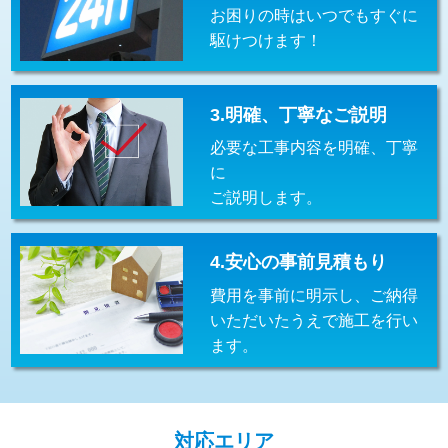
お困りの時はいつでもすぐに
交換・取付(排水栓・排水トラップ
22,000円+材料費
（P/S/ポップアップ））
駆けつけます！
交換・取付（その他部品）
11,000円+材料費
3.明確、丁寧なご説明
持込商品取付（単水栓）
13,200円
必要な工事内容を明確、丁寧
持込商品取付（混合水栓）
16,500円
に
ご説明します。
持込商品取付（浄水器・分岐水栓）
16,500円
給水管工事※（ホール加工)
16,500円
4.安心の事前見積もり
給水管工事※（バンド止め)
3,300円
費用を事前に明示し、ご納得
いただいたうえで施工を行い
給水管工事※（支持金具設置)
5,500円
ます。
給水管工事※（保温材使用（バンド止
5,500円
め込み）)
給水管工事※（土の掘削・埋め戻し作
11,000円
対応エリア
業)