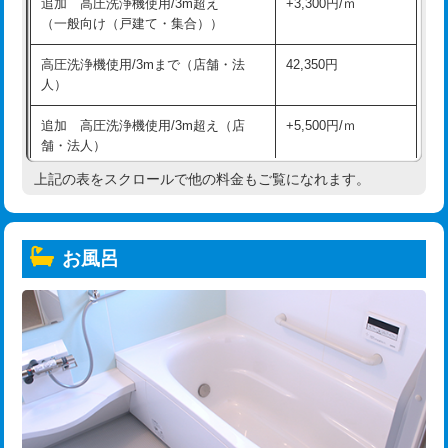
追加 高圧洗浄機使用/3m超え
+3,300円/ｍ
（一般向け（戸建て・集合））
高圧洗浄機使用/3mまで（店舗・法
42,350円
人）
追加 高圧洗浄機使用/3m超え（店
+5,500円/ｍ
舗・法人）
上記の表をスクロールで他の料金もご覧になれます。
高度高圧洗浄換
現地調査
トーラー作業
16,500円
お風呂
トーラー機使用/3mまで
33,000円
追加トーラー機使用/3m超え
+3,300円
カメラ調査
33,000円
桝清掃
8,800円
止水・漏水調査・防水処理・清掃・修
11,000円