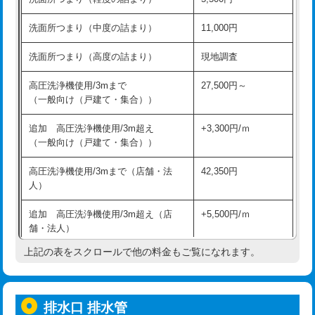
モルタル補修（厚さ10㎝超え）
38,500円
持込商品取付（混合水栓）
16,500円
洗面所つまり（中度の詰まり）
11,000円
洗面台設置
38,500円
持込商品取付（浄水器・分岐水栓）
16,500円
洗面所つまり（高度の詰まり）
現地調査
バスタブ設置
現場見積
給水管工事※（ホール加工)
16,500円
高圧洗浄機使用/3mまで
27,500円～
追加人工
16,500円
（一般向け（戸建て・集合））
給水管工事※（バンド止め)
3,300円
廃棄・処分
現場見積
追加 高圧洗浄機使用/3m超え
+3,300円/ｍ
給水管工事※（支持金具設置)
5,500円
（一般向け（戸建て・集合））
※給水管工事は20mmまでの価格です。
給水管工事※（保温材使用（バンド止
5,500円
高圧洗浄機使用/3mまで（店舗・法
42,350円
め込み）)
人）
給水管工事※（土の掘削・埋め戻し作
11,000円
追加 高圧洗浄機使用/3m超え（店
+5,500円/ｍ
業)
舗・法人）
給水管工事※（塩ビ管（VP・HI）使
33,000円
上記の表をスクロールで他の料金もご覧になれます。
高度高圧洗浄換
現地調査
用/3ｍまで)
トーラー作業
16,500円
給水管工事※（塩ビ管（VP・HI）使
+8,800円
用（追加）/3ｍ超え)
排水口 排水管
トーラー機使用/3mまで
33,000円