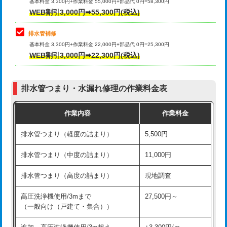
式）)
基本料金 3,300円+作業料金 55,000円+部品代 0円=58,300円
コンクリート斫り（厚さ10㎝超え）
38,500円
WEB割引3,000円➡55,300円(税込)
交換・取付(混合水栓（壁付・デッキ
16,500円+材料費
式・ワンホール）)
モルタル補修（厚さ10㎝まで）
27,500円
排水管補修
基本料金 3,300円+作業料金 22,000円+部品代 0円=25,300円
交換・取付(排水栓・排水トラップ
22,000円+材料費
モルタル補修（厚さ10㎝超え）
38,500円
WEB割引3,000円➡22,300円(税込)
（P/S/ポップアップ））
台所シンク・作業台設置
現場見積
交換・取付（その他部品）
11,000円+材料費
排水管つまり・水漏れ修理の作業料金表
追加人工
16,500円
持込商品取付（単水栓）
13,200円
作業内容
作業料金
廃棄・処分
現場見積
持込商品取付（混合水栓）
16,500円
排水管つまり（軽度の詰まり）
5,500円
※給水管工事は20mmまでの価格です。
持込商品取付（浄水器・分岐水栓）
16,500円
排水管つまり（中度の詰まり）
11,000円
給水管工事※（ホール加工)
16,500円
排水管つまり（高度の詰まり）
現地調査
給水管工事※（バンド止め)
3,300円
高圧洗浄機使用/3mまで
27,500円～
（一般向け（戸建て・集合））
給水管工事※（支持金具設置)
5,500円