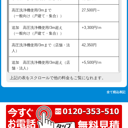
追加人工
16,500円
持込商品取付（単水栓）
13,200円
高圧洗浄機使用/3mまで
27,500円～
廃棄・処分
現場見積
（一般向け（戸建て・集合））
持込商品取付（混合水栓）
16,500円
※給水管工事は20mmまでの価格です。
追加 高圧洗浄機使用/3m超え
+3,300円/ｍ
持込商品取付（浄水器・分岐水栓）
16,500円
（一般向け（戸建て・集合））
排水管工事（土の掘削・埋め戻し作
11,000円~
高圧洗浄機使用/3mまで（店舗・法
42,350円
業）
人）
排水管工事（排水管工事/3ｍまで）
55,000円
追加 高圧洗浄機使用/3m超え（店
+5,500円/ｍ
舗・法人）
排水管工事（追加 排水管工事/3ｍ超
+11,000円
え）
上記の表をスクロールで他の料金もご覧になれます。
高度高圧洗浄換
現地調査
マス交換（土の掘削・埋め戻し作業）
11,000円~
トーラー作業
16,500円
全て税込表記
マス交換（深さ50㎝未満）
55,000円
トーラー機使用/3mまで
33,000円
マス交換（深さ50㎝以上）
66,000円
追加トーラー機使用/3m超え
+3,300円
コンクリート斫り（厚さ10㎝まで）
27,500円
カメラ調査
33,000円