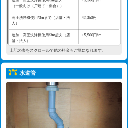
追加 高圧洗浄機使用/3m超え
+3,300円/ｍ
給水管工事※（保温材使用（バンド止
5,500円
（一般向け（戸建て・集合））
め込み）)
高圧洗浄機使用/3mまで（店舗・法
42,350円
給水管工事※（土の掘削・埋め戻し作
11,000円
人）
業)
追加 高圧洗浄機使用/3m超え（店
+5,500円/ｍ
給水管工事※（塩ビ管（VP・HI）使
33,000円
舗・法人）
用/3ｍまで)
上記の表をスクロールで他の料金もご覧になれます。
高度高圧洗浄換
現地調査
給水管工事※（塩ビ管（VP・HI）使
+8,800円
用（追加）/3ｍ超え)
トーラー作業
16,500円
給水管工事※（ライニング鋼管・銅
44,000円
水道管
トーラー機使用/3mまで
33,000円
管・ポリ管・HT管使用/3ｍまで)
追加トーラー機使用/3m超え
+3,300円
給水管工事※（ライニング鋼管・銅
+8,800円
管・ポリ管・HT管使用/3ｍ超え)
カメラ調査
33,000円
排水管工事（土の掘削・埋め戻し作
11,000円~
桝清掃
8,800円
業）
止水・漏水調査・防水処理・清掃・修
11,000円
排水管工事（排水管工事/3ｍまで）
55,000円