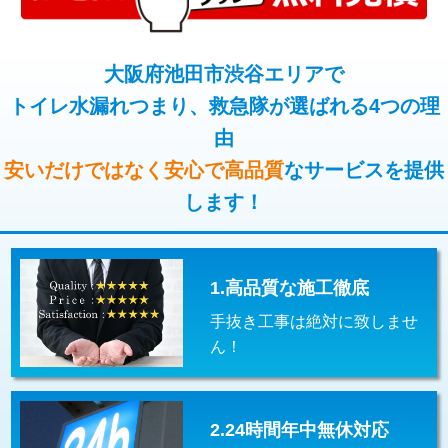
コンクリート斫り（厚さ10㎝超え）
38,500円
桝清掃
8,800円
モルタル補修（厚さ10㎝まで）
27,500円
大阪府池田市渋谷エリアで
止水・漏水調査・防水処理・清掃・修
11,000円
理・調整・分解・加工など（軽作業）
トイレ水漏れつまり、救急隊が選ばれる4つの理
モルタル補修（厚さ10㎝超え）
38,500円
由
止水・漏水調査・防水処理・清掃・修
22,000円
追加人工
16,500円
理・調整・分解・加工など（中作業）
安いだけではなく安心で高品質
なサービスを提供
廃棄・処分
現場見積
します！
止水・漏水調査・防水処理・清掃・修
33,000円
理・調整・分解・加工など（重作業）
その他部品の脱着
8,800円～
1.高品質な施工徹底
交換・取付（タンク）
22,000円+材料費
手抜き工事は絶対に致しませ
交換・取付(単水栓（壁付・デッキ
13,200円+材料費
ん！
式）)
交換・取付(混合水栓（壁付・デッキ
16,500円+材料費
式・ワンホール）)
2.24時間年中無休対応