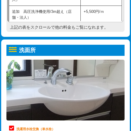
給水管工事※（ホール加工)
16,500円
コンクリート斫り（厚さ10㎝超え）
38,500円
追加 高圧洗浄機使用/3m超え（店
+5,500円/ｍ
給水管工事※（バンド止め)
3,300円
モルタル補修（厚さ10㎝まで）
27,500円
舗・法人）
給水管工事※（支持金具設置)
5,500円
モルタル補修（厚さ10㎝超え）
38,500円
上記の表をスクロールで他の料金もご覧になれます。
高度高圧洗浄換
現地調査
給水管工事※（保温材使用（バンド止
5,500円
洗面台設置
38,500円
トーラー作業
16,500円
め込み）)
洗面所
追加人工
16,500円
トーラー機使用/3mまで
33,000円
給水管工事※（土の掘削・埋め戻し作
11,000円
業)
廃棄・処分
現場見積
追加トーラー機使用/3m超え
+3,300円
給水管工事※（塩ビ管（VP・HI）使
33,000円
※給水管工事は20mmまでの価格です。
カメラ調査
33,000円
用/3ｍまで)
桝清掃
8,800円
給水管工事※（塩ビ管（VP・HI）使
+8,800円
用（追加）/3ｍ超え)
止水・漏水調査・防水処理・清掃・修
11,000円
理・調整・分解・加工など（軽作業）
給水管工事※（ライニング鋼管・銅
44,000円
管・ポリ管・HT管使用/3ｍまで)
止水・漏水調査・防水処理・清掃・修
22,000円
理・調整・分解・加工など（中作業）
給水管工事※（ライニング鋼管・銅
+8,800円
洗濯用水栓交換（単水栓）