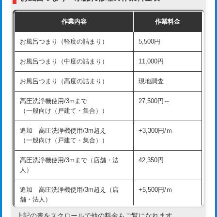
交換・取付（普通便座）
11,000円+材料費
作業内容
作業料金
交換・取付（温水洗浄便座）
16,500円+材料費
お風呂つまり（軽度の詰まり）
5,500円
交換・取付(単水栓（壁付・デッキ
13,200円+材料費
式）)
お風呂つまり（中度の詰まり）
11,000円
交換・取付(混合水栓（壁付・デッキ
16,500円+材料費
お風呂つまり（高度の詰まり）
現地調査
式・ワンホール）)
高圧洗浄機使用/3mまで
27,500円～
交換・取付(排水栓・排水トラップ
22,000円+材料費
（一般向け（戸建て・集合））
（P/S/ポップアップ））
追加 高圧洗浄機使用/3m超え
+3,300円/ｍ
交換・取付（その他部品）
11,000円+材料費
（一般向け（戸建て・集合））
持込商品取付（単水栓）
13,200円
高圧洗浄機使用/3mまで（店舗・法
42,350円
人）
持込商品取付（混合水栓）
16,500円
追加 高圧洗浄機使用/3m超え（店
+5,500円/ｍ
持込商品取付（浄水器・分岐水栓）
16,500円
舗・法人）
持込商品取付（温水洗浄便座）
22,000円
上記の表をスクロールで他の料金もご覧になれます。