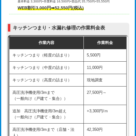
基本料金 3,300円+作業料金 16,500円+部品代 35,750円=55,550円
給水管工事※（ライニング鋼管・銅
44,000円
WEB割引3,000円➡52,550円(税込)
その他部品の脱着
8,800円～
管・ポリ管・HT管使用/3ｍまで)
交換・取付（タンク）
22,000円+材料費
給水管工事※（ライニング鋼管・銅
+8,800円
管・ポリ管・HT管使用/3ｍ超え)
キッチンつまり・水漏れ修理の作業料金表
交換・取付(単水栓（壁付・デッキ
13,200円+材料費
式）)
排水管工事（土の掘削・埋め戻し作
11,000円~
作業内容
作業料金
業）
交換・取付(混合水栓（壁付・デッキ
16,500円+材料費
キッチンつまり（軽度の詰まり）
5,500円
式・ワンホール）)
排水管工事（排水管工事/3ｍまで）
55,000円
キッチンつまり（中度の詰まり）
11,000円
交換・取付(排水栓・排水トラップ
22,000円+材料費
排水管工事（追加 排水管工事/3ｍ超
+11,000円
（P/S/ポップアップ））
え）
キッチンつまり（高度の詰まり）
現地調査
交換・取付（その他部品）
11,000円+材料費
マス交換（土の掘削・埋め戻し作業）
11,000円~
高圧洗浄機使用/3mまで
27,500円～
（一般向け（戸建て・集合））
持込商品取付（単水栓）
13,200円
マス交換（深さ50㎝未満）
55,000円
追加 高圧洗浄機使用/3m超え
+3,300円/ｍ
持込商品取付（混合水栓）
16,500円
マス交換（深さ50㎝以上）
66,000円
（一般向け（戸建て・集合））
持込商品取付（浄水器・分岐水栓）
16,500円
コンクリート斫り（厚さ10㎝まで）
27,500円
高圧洗浄機使用/3mまで（店舗・法
42,350円
人）