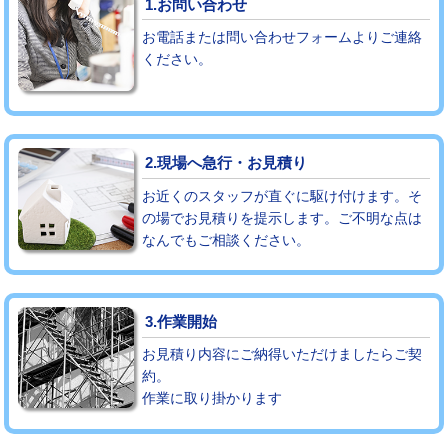
1.お問い合わせ
お電話または問い合わせフォームよりご連絡
モルタル補修（厚さ10㎝まで）
27,500円
ください。
モルタル補修（厚さ10㎝超え）
38,500円
追加人工
16,500円
2.現場へ急行・お見積り
廃棄・処分
現場見積
お近くのスタッフが直ぐに駆け付けます。そ
※給水管工事は20mmまでの価格です。
の場でお見積りを提示します。ご不明な点は
なんでもご相談ください。
3.作業開始
お見積り内容にご納得いただけましたらご契
約。
作業に取り掛かります