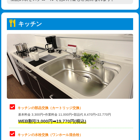
高度高圧洗浄換
現地調査
持込商品取付（普通便座⇔温水洗浄便
22,000円
トーラー作業
16,500円
座）
キッチン
トーラー機使用/3mまで
33,000円
給水管工事※（ホール加工)
16,500円
追加トーラー機使用/3m超え
+3,300円
給水管工事※（バンド止め)
3,300円
カメラ調査
33,000円
給水管工事※（支持金具設置)
5,500円
桝清掃
8,800円
給水管工事※（保温材使用（バンド止
5,500円
め込み）)
止水・漏水調査・防水処理・清掃・修
11,000円
理・調整・分解・加工など（軽作業）
給水管工事※（土の掘削・埋め戻し作
11,000円
業)
止水・漏水調査・防水処理・清掃・修
22,000円
理・調整・分解・加工など（中作業）
給水管工事※（塩ビ管（VP・HI）使
33,000円
キッチンの部品交換（カートリッジ交換）
用/3ｍまで)
基本料金 3,300円+作業料金 11,000円+部品代 8,470円=22,770円
止水・漏水調査・防水処理・清掃・修
33,000円
WEB割引3,000円➡19,770円(税込)
理・調整・分解・加工など（重作業）
給水管工事※（塩ビ管（VP・HI）使
+8,800円
用（追加）/3ｍ超え)
キッチンの水栓交換（ワンホール混合栓）
お風呂タンク脱着
16,500円