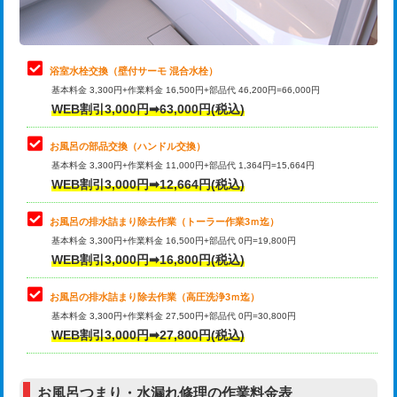
理・調整・分解・加工など（軽作業）
止水・漏水調査・防水処理・清掃・修
22,000円
理・調整・分解・加工など（中作業）
浴室水栓交換（壁付サーモ 混合水栓）
基本料金 3,300円+作業料金 16,500円+部品代 46,200円=66,000円
止水・漏水調査・防水処理・清掃・修
33,000円
WEB割引3,000円➡63,000円(税込)
理・調整・分解・加工など（重作業）
お風呂の部品交換（ハンドル交換）
トイレタンク脱着
16,500円
基本料金 3,300円+作業料金 11,000円+部品代 1,364円=15,664円
WEB割引3,000円➡12,664円(税込)
トイレ便器脱着
16,500円
タンクレストイレ脱着
33,000円
お風呂の排水詰まり除去作業（トーラー作業3ｍ迄）
基本料金 3,300円+作業料金 16,500円+部品代 0円=19,800円
小便器トイレ脱着
現地見積
WEB割引3,000円➡16,800円(税込)
その他部品の脱着
8,800円～
お風呂の排水詰まり除去作業（高圧洗浄3ｍ迄）
基本料金 3,300円+作業料金 27,500円+部品代 0円=30,800円
交換・取付（タンク）
22,000円+材料費
WEB割引3,000円➡27,800円(税込)
交換・取付（便器）
22,000円+材料費
お風呂つまり・水漏れ修理の作業料金表