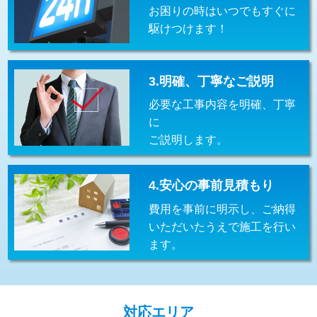
お困りの時はいつでもすぐに
交換・取付(排水栓・排水トラップ
22,000円+材料費
（P/S/ポップアップ））
駆けつけます！
交換・取付（その他部品）
11,000円+材料費
3.明確、丁寧なご説明
持込商品取付（単水栓）
13,200円
必要な工事内容を明確、丁寧
持込商品取付（混合水栓）
16,500円
に
ご説明します。
持込商品取付（浄水器・分岐水栓）
16,500円
給水管工事※（ホール加工)
16,500円
4.安心の事前見積もり
給水管工事※（バンド止め)
3,300円
費用を事前に明示し、ご納得
いただいたうえで施工を行い
給水管工事※（支持金具設置)
5,500円
ます。
給水管工事※（保温材使用（バンド止
5,500円
め込み）)
給水管工事※（土の掘削・埋め戻し作
11,000円
対応エリア
業)