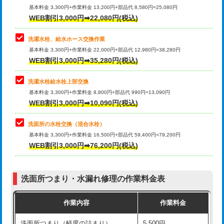
管・ポリ管・HT管使用/3ｍ超え)
基本料金 3,300円+作業料金 13,200円+部品代 8,580円=25,080円
止水・漏水調査・防水処理・清掃・修
33,000円
WEB割引3,000円➡22,080円(税込)
理・調整・分解・加工など（重作業）
排水管工事（土の掘削・埋め戻し作
11,000円~
業）
洗濯水栓、給水ホース交換作業
キッチンタンク脱着
16,500円
基本料金 3,300円+作業料金 22,000円+部品代 12,980円=38,280円
排水管工事（排水管工事/3ｍまで）
55,000円
WEB割引3,000円➡35,280円(税込)
その他部品の脱着
8,800円～
排水管工事（追加 排水管工事/3ｍ超
+11,000円
交換・取付（タンク）
22,000円+材料費
洗濯水栓給水栓上部交換
え）
基本料金 3,300円+作業料金 8,800円+部品代 990円=13,090円
交換・取付(単水栓（壁付・デッキ
13,200円+材料費
WEB割引3,000円➡10,090円(税込)
マス交換（土の掘削・埋め戻し作業）
11,000円~
式）)
洗面所の水栓交換（混合水栓）
マス交換（深さ50㎝未満）
55,000円
交換・取付(混合水栓（壁付・デッキ
16,500円+材料費
基本料金 3,300円+作業料金 16,500円+部品代 59,400円=79,200円
式・ワンホール）)
WEB割引3,000円➡76,200円(税込)
マス交換（深さ50㎝以上）
66,000円
交換・取付(排水栓・排水トラップ
22,000円+材料費
コンクリート斫り（厚さ10㎝まで）
27,500円
（P/S/ポップアップ））
洗面所つまり・水漏れ修理の作業料金表
コンクリート斫り（厚さ10㎝超え）
38,500円
交換・取付（その他部品）
11,000円+材料費
作業内容
作業料金
モルタル補修（厚さ10㎝まで）
27,500円
持込商品取付（単水栓）
13,200円
洗面所つまり（軽度の詰まり）
5,500円