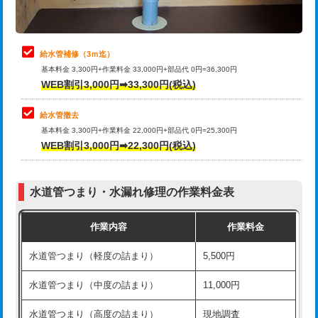
理・調整・分解・加工など（軽作業）
排水管工事（追加 排水管工事/3ｍ超
+11,000円
止水・漏水調査・防水処理・清掃・修
22,000円
え）
理・調整・分解・加工など（中作業）
給水管補修（3ｍ迄）
マス交換（土の掘削・埋め戻し作業）
11,000円~
基本料金 3,300円+作業料金 33,000円+部品代 0円=36,300円
止水・漏水調査・防水処理・清掃・修
33,000円
WEB割引3,000円➡33,300円(税込)
理・調整・分解・加工など（重作業）
マス交換（深さ50㎝未満）
55,000円
給水管撤去
その他部品の脱着
8,800円～
マス交換（深さ50㎝以上）
66,000円
基本料金 3,300円+作業料金 22,000円+部品代 0円=25,300円
WEB割引3,000円➡22,300円(税込)
交換・取付（タンク）
22,000円+材料費
コンクリート斫り（厚さ10㎝まで）
27,500円
交換・取付(単水栓（壁付・デッキ
13,200円+材料費
コンクリート斫り（厚さ10㎝超え）
38,500円
式）)
水道管つまり・水漏れ修理の作業料金表
モルタル補修（厚さ10㎝まで）
27,500円
交換・取付(混合水栓（壁付・デッキ
16,500円+材料費
作業内容
作業料金
式・ワンホール）)
モルタル補修（厚さ10㎝超え）
38,500円
水道管つまり（軽度の詰まり）
5,500円
交換・取付(排水栓・排水トラップ
22,000円+材料費
洗面台設置
38,500円
（P/S/ポップアップ））
水道管つまり（中度の詰まり）
11,000円
化粧台設置
22,000円
交換・取付（その他部品）
11,000円+材料費
水道管つまり（高度の詰まり）
現地調査