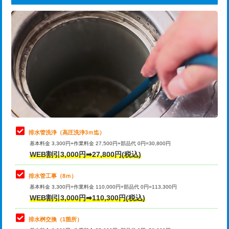
給水管工事※（ライニング鋼管・銅
44,000円
追加トーラー機使用/3m超え
+3,300円
管・ポリ管・HT管使用/3ｍまで)
カメラ調査
33,000円
給水管工事※（ライニング鋼管・銅
+8,800円
管・ポリ管・HT管使用/3ｍ超え)
桝清掃
8,800円
排水管工事（土の掘削・埋め戻し作
11,000円~
止水・漏水調査・防水処理・清掃・修
11,000円
業）
理・調整・分解・加工など（軽作業）
排水管工事（排水管工事/3ｍまで）
55,000円
止水・漏水調査・防水処理・清掃・修
22,000円
理・調整・分解・加工など（中作業）
排水管工事（追加 排水管工事/3ｍ超
+11,000円
排水管洗浄（高圧洗浄3ｍ迄）
え）
基本料金 3,300円+作業料金 27,500円+部品代 0円=30,800円
止水・漏水調査・防水処理・清掃・修
33,000円
WEB割引3,000円➡27,800円(税込)
理・調整・分解・加工など（重作業）
マス交換（土の掘削・埋め戻し作業）
11,000円~
排水管工事（8ｍ）
その他部品の脱着
8,800円～
マス交換（深さ50㎝未満）
55,000円
基本料金 3,300円+作業料金 110,000円+部品代 0円=113,300円
WEB割引3,000円➡110,300円(税込)
交換・取付（タンク）
22,000円+材料費
マス交換（深さ50㎝以上）
66,000円
交換・取付(単水栓（壁付・デッキ
13,200円+材料費
コンクリート斫り（厚さ10㎝まで）
27,500円
排水桝交換（1箇所）