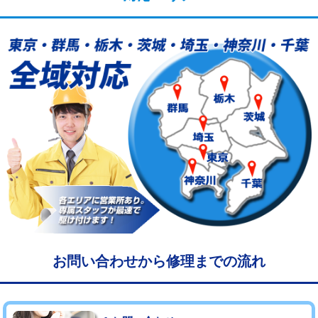
給水管工事※（塩ビ管（VP・HI）使
33,000円
用/3ｍまで)
給水管工事※（塩ビ管（VP・HI）使
+8,800円
用（追加）/3ｍ超え)
給水管工事※（ライニング鋼管・銅
44,000円
管・ポリ管・HT管使用/3ｍまで)
給水管工事※（ライニング鋼管・銅
+8,800円
管・ポリ管・HT管使用/3ｍ超え)
マス交換（土の掘削・埋め戻し作業）
11,000円~
マス交換（深さ50㎝未満）
55,000円
マス交換（深さ50㎝以上）
66,000円
お問い合わせから修理までの流れ
コンクリート斫り（厚さ10㎝まで）
27,500円
コンクリート斫り（厚さ10㎝超え）
38,500円