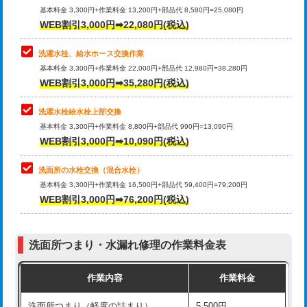
管・ポリ管・HT管使用/3ｍ超え)
基本料金 3,300円+作業料金 13,200円+部品代 8,580円=25,080円
止水・漏水調査・防水処理・清掃・修
33,000円
WEB割引3,000円➡22,080円(税込)
理・調整・分解・加工など（重作業）
排水管工事（土の掘削・埋め戻し作
11,000円~
業）
洗濯水栓、給水ホース交換作業
キッチンタンク脱着
16,500円
基本料金 3,300円+作業料金 22,000円+部品代 12,980円=38,280円
排水管工事（排水管工事/3ｍまで）
55,000円
WEB割引3,000円➡35,280円(税込)
その他部品の脱着
8,800円～
排水管工事（追加 排水管工事/3ｍ超
+11,000円
交換・取付（タンク）
22,000円+材料費
洗濯水栓給水栓上部交換
え）
基本料金 3,300円+作業料金 8,800円+部品代 990円=13,090円
交換・取付(単水栓（壁付・デッキ
13,200円+材料費
WEB割引3,000円➡10,090円(税込)
マス交換（土の掘削・埋め戻し作業）
11,000円~
式）)
洗面所の水栓交換（混合水栓）
マス交換（深さ50㎝未満）
55,000円
交換・取付(混合水栓（壁付・デッキ
16,500円+材料費
基本料金 3,300円+作業料金 16,500円+部品代 59,400円=79,200円
式・ワンホール）)
WEB割引3,000円➡76,200円(税込)
マス交換（深さ50㎝以上）
66,000円
交換・取付(排水栓・排水トラップ
22,000円+材料費
コンクリート斫り（厚さ10㎝まで）
27,500円
（P/S/ポップアップ））
洗面所つまり・水漏れ修理の作業料金表
コンクリート斫り（厚さ10㎝超え）
38,500円
交換・取付（その他部品）
11,000円+材料費
作業内容
作業料金
モルタル補修（厚さ10㎝まで）
27,500円
持込商品取付（単水栓）
13,200円
洗面所つまり（軽度の詰まり）
5,500円