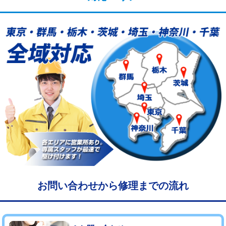
給水管工事※（塩ビ管（VP・HI）使
33,000円
用/3ｍまで)
給水管工事※（塩ビ管（VP・HI）使
+8,800円
用（追加）/3ｍ超え)
給水管工事※（ライニング鋼管・銅
44,000円
管・ポリ管・HT管使用/3ｍまで)
給水管工事※（ライニング鋼管・銅
+8,800円
管・ポリ管・HT管使用/3ｍ超え)
マス交換（土の掘削・埋め戻し作業）
11,000円~
マス交換（深さ50㎝未満）
55,000円
マス交換（深さ50㎝以上）
66,000円
お問い合わせから修理までの流れ
コンクリート斫り（厚さ10㎝まで）
27,500円
コンクリート斫り（厚さ10㎝超え）
38,500円