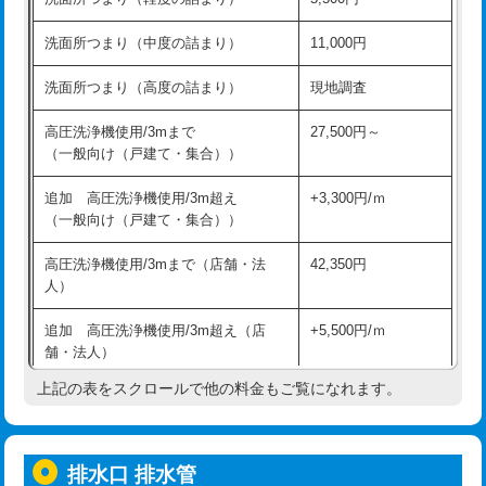
モルタル補修（厚さ10㎝超え）
38,500円
持込商品取付（混合水栓）
16,500円
洗面所つまり（中度の詰まり）
11,000円
洗面台設置
38,500円
持込商品取付（浄水器・分岐水栓）
16,500円
洗面所つまり（高度の詰まり）
現地調査
バスタブ設置
現場見積
給水管工事※（ホール加工)
16,500円
高圧洗浄機使用/3mまで
27,500円～
追加人工
16,500円
（一般向け（戸建て・集合））
給水管工事※（バンド止め)
3,300円
廃棄・処分
現場見積
追加 高圧洗浄機使用/3m超え
+3,300円/ｍ
給水管工事※（支持金具設置)
5,500円
（一般向け（戸建て・集合））
※給水管工事は20mmまでの価格です。
給水管工事※（保温材使用（バンド止
5,500円
高圧洗浄機使用/3mまで（店舗・法
42,350円
め込み）)
人）
給水管工事※（土の掘削・埋め戻し作
11,000円
追加 高圧洗浄機使用/3m超え（店
+5,500円/ｍ
業)
舗・法人）
給水管工事※（塩ビ管（VP・HI）使
33,000円
上記の表をスクロールで他の料金もご覧になれます。
高度高圧洗浄換
現地調査
用/3ｍまで)
トーラー作業
16,500円
給水管工事※（塩ビ管（VP・HI）使
+8,800円
用（追加）/3ｍ超え)
排水口 排水管
トーラー機使用/3mまで
33,000円