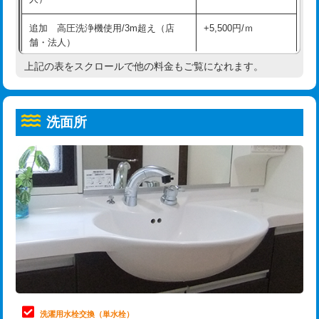
給水管工事※（ホール加工)
16,500円
コンクリート斫り（厚さ10㎝超え）
38,500円
追加 高圧洗浄機使用/3m超え（店
+5,500円/ｍ
給水管工事※（バンド止め)
3,300円
モルタル補修（厚さ10㎝まで）
27,500円
舗・法人）
給水管工事※（支持金具設置)
5,500円
モルタル補修（厚さ10㎝超え）
38,500円
上記の表をスクロールで他の料金もご覧になれます。
高度高圧洗浄換
現地調査
給水管工事※（保温材使用（バンド止
5,500円
洗面台設置
38,500円
トーラー作業
16,500円
め込み）)
洗面所
追加人工
16,500円
トーラー機使用/3mまで
33,000円
給水管工事※（土の掘削・埋め戻し作
11,000円
業)
廃棄・処分
現場見積
追加トーラー機使用/3m超え
+3,300円
給水管工事※（塩ビ管（VP・HI）使
33,000円
※給水管工事は20mmまでの価格です。
カメラ調査
33,000円
用/3ｍまで)
桝清掃
8,800円
給水管工事※（塩ビ管（VP・HI）使
+8,800円
用（追加）/3ｍ超え)
止水・漏水調査・防水処理・清掃・修
11,000円
理・調整・分解・加工など（軽作業）
給水管工事※（ライニング鋼管・銅
44,000円
管・ポリ管・HT管使用/3ｍまで)
止水・漏水調査・防水処理・清掃・修
22,000円
理・調整・分解・加工など（中作業）
給水管工事※（ライニング鋼管・銅
+8,800円
洗濯用水栓交換（単水栓）