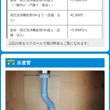
追加 高圧洗浄機使用/3m超え
+3,300円/ｍ
給水管工事※（保温材使用（バンド止
5,500円
（一般向け（戸建て・集合））
め込み）)
高圧洗浄機使用/3mまで（店舗・法
42,350円
給水管工事※（土の掘削・埋め戻し作
11,000円
人）
業)
追加 高圧洗浄機使用/3m超え（店
+5,500円/ｍ
給水管工事※（塩ビ管（VP・HI）使
33,000円
舗・法人）
用/3ｍまで)
上記の表をスクロールで他の料金もご覧になれます。
高度高圧洗浄換
現地調査
給水管工事※（塩ビ管（VP・HI）使
+8,800円
用（追加）/3ｍ超え)
トーラー作業
16,500円
給水管工事※（ライニング鋼管・銅
44,000円
水道管
トーラー機使用/3mまで
33,000円
管・ポリ管・HT管使用/3ｍまで)
追加トーラー機使用/3m超え
+3,300円
給水管工事※（ライニング鋼管・銅
+8,800円
管・ポリ管・HT管使用/3ｍ超え)
カメラ調査
33,000円
排水管工事（土の掘削・埋め戻し作
11,000円~
桝清掃
8,800円
業）
止水・漏水調査・防水処理・清掃・修
11,000円
排水管工事（排水管工事/3ｍまで）
55,000円