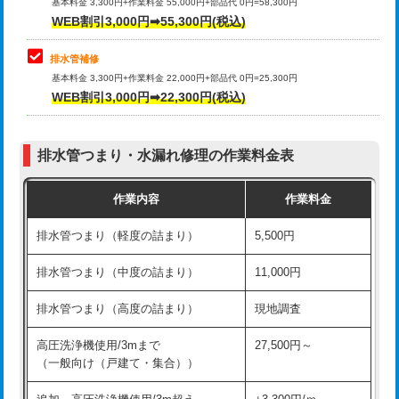
式）)
基本料金 3,300円+作業料金 55,000円+部品代 0円=58,300円
コンクリート斫り（厚さ10㎝超え）
38,500円
WEB割引3,000円➡55,300円(税込)
交換・取付(混合水栓（壁付・デッキ
16,500円+材料費
式・ワンホール）)
モルタル補修（厚さ10㎝まで）
27,500円
排水管補修
基本料金 3,300円+作業料金 22,000円+部品代 0円=25,300円
交換・取付(排水栓・排水トラップ
22,000円+材料費
モルタル補修（厚さ10㎝超え）
38,500円
WEB割引3,000円➡22,300円(税込)
（P/S/ポップアップ））
台所シンク・作業台設置
現場見積
交換・取付（その他部品）
11,000円+材料費
排水管つまり・水漏れ修理の作業料金表
追加人工
16,500円
持込商品取付（単水栓）
13,200円
作業内容
作業料金
廃棄・処分
現場見積
持込商品取付（混合水栓）
16,500円
排水管つまり（軽度の詰まり）
5,500円
※給水管工事は20mmまでの価格です。
持込商品取付（浄水器・分岐水栓）
16,500円
排水管つまり（中度の詰まり）
11,000円
給水管工事※（ホール加工)
16,500円
排水管つまり（高度の詰まり）
現地調査
給水管工事※（バンド止め)
3,300円
高圧洗浄機使用/3mまで
27,500円～
（一般向け（戸建て・集合））
給水管工事※（支持金具設置)
5,500円