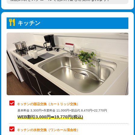
高度高圧洗浄換
現地調査
持込商品取付（普通便座⇔温水洗浄便
22,000円
トーラー作業
16,500円
座）
キッチン
トーラー機使用/3mまで
33,000円
給水管工事※（ホール加工)
16,500円
追加トーラー機使用/3m超え
+3,300円
給水管工事※（バンド止め)
3,300円
カメラ調査
33,000円
給水管工事※（支持金具設置)
5,500円
桝清掃
8,800円
給水管工事※（保温材使用（バンド止
5,500円
め込み）)
止水・漏水調査・防水処理・清掃・修
11,000円
理・調整・分解・加工など（軽作業）
給水管工事※（土の掘削・埋め戻し作
11,000円
業)
止水・漏水調査・防水処理・清掃・修
22,000円
理・調整・分解・加工など（中作業）
給水管工事※（塩ビ管（VP・HI）使
33,000円
キッチンの部品交換（カートリッジ交換）
用/3ｍまで)
基本料金 3,300円+作業料金 11,000円+部品代 8,470円=22,770円
止水・漏水調査・防水処理・清掃・修
33,000円
WEB割引3,000円➡19,770円(税込)
理・調整・分解・加工など（重作業）
給水管工事※（塩ビ管（VP・HI）使
+8,800円
用（追加）/3ｍ超え)
キッチンの水栓交換（ワンホール混合栓）
お風呂タンク脱着
16,500円