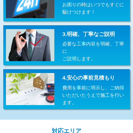
お困りの時はいつでもすぐに
交換・取付(排水栓・排水トラップ
22,000円+材料費
（P/S/ポップアップ））
駆けつけます！
交換・取付（その他部品）
11,000円+材料費
3.明確、丁寧なご説明
持込商品取付（単水栓）
13,200円
必要な工事内容を明確、丁寧
持込商品取付（混合水栓）
16,500円
に
ご説明します。
持込商品取付（浄水器・分岐水栓）
16,500円
給水管工事※（ホール加工)
16,500円
4.安心の事前見積もり
給水管工事※（バンド止め)
3,300円
費用を事前に明示し、ご納得
いただいたうえで施工を行い
給水管工事※（支持金具設置)
5,500円
ます。
給水管工事※（保温材使用（バンド止
5,500円
め込み）)
給水管工事※（土の掘削・埋め戻し作
11,000円
対応エリア
業)