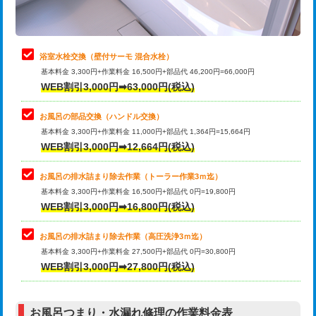
理・調整・分解・加工など（軽作業）
止水・漏水調査・防水処理・清掃・修
22,000円
理・調整・分解・加工など（中作業）
浴室水栓交換（壁付サーモ 混合水栓）
基本料金 3,300円+作業料金 16,500円+部品代 46,200円=66,000円
止水・漏水調査・防水処理・清掃・修
33,000円
WEB割引3,000円➡63,000円(税込)
理・調整・分解・加工など（重作業）
お風呂の部品交換（ハンドル交換）
トイレタンク脱着
16,500円
基本料金 3,300円+作業料金 11,000円+部品代 1,364円=15,664円
WEB割引3,000円➡12,664円(税込)
トイレ便器脱着
16,500円
タンクレストイレ脱着
33,000円
お風呂の排水詰まり除去作業（トーラー作業3ｍ迄）
基本料金 3,300円+作業料金 16,500円+部品代 0円=19,800円
小便器トイレ脱着
現地見積
WEB割引3,000円➡16,800円(税込)
その他部品の脱着
8,800円～
お風呂の排水詰まり除去作業（高圧洗浄3ｍ迄）
基本料金 3,300円+作業料金 27,500円+部品代 0円=30,800円
交換・取付（タンク）
22,000円+材料費
WEB割引3,000円➡27,800円(税込)
交換・取付（便器）
22,000円+材料費
お風呂つまり・水漏れ修理の作業料金表