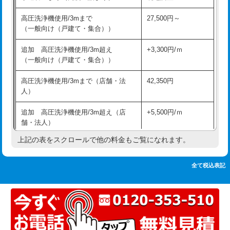
追加人工
16,500円
持込商品取付（単水栓）
13,200円
高圧洗浄機使用/3mまで
27,500円～
廃棄・処分
現場見積
（一般向け（戸建て・集合））
持込商品取付（混合水栓）
16,500円
※給水管工事は20mmまでの価格です。
追加 高圧洗浄機使用/3m超え
+3,300円/ｍ
持込商品取付（浄水器・分岐水栓）
16,500円
（一般向け（戸建て・集合））
排水管工事（土の掘削・埋め戻し作
11,000円~
高圧洗浄機使用/3mまで（店舗・法
42,350円
業）
人）
排水管工事（排水管工事/3ｍまで）
55,000円
追加 高圧洗浄機使用/3m超え（店
+5,500円/ｍ
舗・法人）
排水管工事（追加 排水管工事/3ｍ超
+11,000円
え）
上記の表をスクロールで他の料金もご覧になれます。
高度高圧洗浄換
現地調査
マス交換（土の掘削・埋め戻し作業）
11,000円~
トーラー作業
16,500円
全て税込表記
マス交換（深さ50㎝未満）
55,000円
トーラー機使用/3mまで
33,000円
マス交換（深さ50㎝以上）
66,000円
追加トーラー機使用/3m超え
+3,300円
コンクリート斫り（厚さ10㎝まで）
27,500円
カメラ調査
33,000円