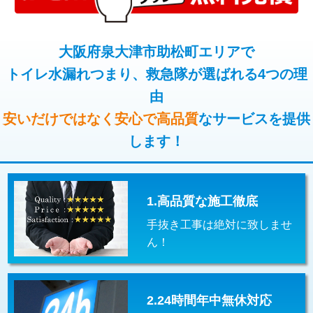
コンクリート斫り（厚さ10㎝超え）
38,500円
桝清掃
8,800円
モルタル補修（厚さ10㎝まで）
27,500円
大阪府泉大津市助松町エリアで
止水・漏水調査・防水処理・清掃・修
11,000円
理・調整・分解・加工など（軽作業）
トイレ水漏れつまり、救急隊が選ばれる4つの理
モルタル補修（厚さ10㎝超え）
38,500円
由
止水・漏水調査・防水処理・清掃・修
22,000円
追加人工
16,500円
理・調整・分解・加工など（中作業）
安いだけではなく安心で高品質
なサービスを提供
廃棄・処分
現場見積
します！
止水・漏水調査・防水処理・清掃・修
33,000円
理・調整・分解・加工など（重作業）
その他部品の脱着
8,800円～
1.高品質な施工徹底
交換・取付（タンク）
22,000円+材料費
手抜き工事は絶対に致しませ
交換・取付(単水栓（壁付・デッキ
13,200円+材料費
ん！
式）)
交換・取付(混合水栓（壁付・デッキ
16,500円+材料費
式・ワンホール）)
2.24時間年中無休対応