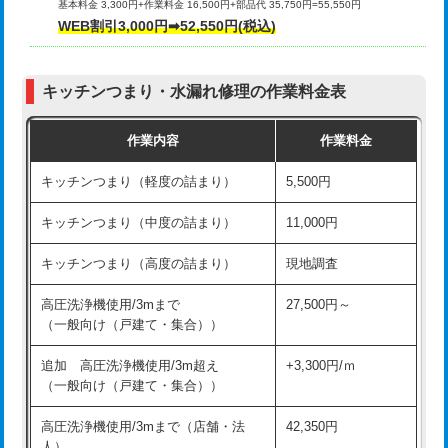
基本料金 3,300円+作業料金 16,500円+部品代 35,750円=55,550円
給水管工事※（ライニング鋼管・銅
44,000円
WEB割引3,000円➡52,550円(税込)
その他部品の脱着
8,800円～
管・ポリ管・HT管使用/3ｍまで)
交換・取付（タンク）
22,000円+材料費
給水管工事※（ライニング鋼管・銅
+8,800円
管・ポリ管・HT管使用/3ｍ超え)
キッチンつまり・水漏れ修理の作業料金表
交換・取付(単水栓（壁付・デッキ
13,200円+材料費
式）)
排水管工事（土の掘削・埋め戻し作
11,000円~
作業内容
作業料金
業）
交換・取付(混合水栓（壁付・デッキ
16,500円+材料費
キッチンつまり（軽度の詰まり）
5,500円
式・ワンホール）)
排水管工事（排水管工事/3ｍまで）
55,000円
キッチンつまり（中度の詰まり）
11,000円
交換・取付(排水栓・排水トラップ
22,000円+材料費
排水管工事（追加 排水管工事/3ｍ超
+11,000円
（P/S/ポップアップ））
え）
キッチンつまり（高度の詰まり）
現地調査
交換・取付（その他部品）
11,000円+材料費
マス交換（土の掘削・埋め戻し作業）
11,000円~
高圧洗浄機使用/3mまで
27,500円～
（一般向け（戸建て・集合））
持込商品取付（単水栓）
13,200円
マス交換（深さ50㎝未満）
55,000円
追加 高圧洗浄機使用/3m超え
+3,300円/ｍ
持込商品取付（混合水栓）
16,500円
マス交換（深さ50㎝以上）
66,000円
（一般向け（戸建て・集合））
持込商品取付（浄水器・分岐水栓）
16,500円
コンクリート斫り（厚さ10㎝まで）
27,500円
高圧洗浄機使用/3mまで（店舗・法
42,350円
人）