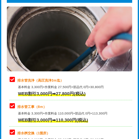
給水管工事※（ライニング鋼管・銅
44,000円
追加トーラー機使用/3m超え
+3,300円
管・ポリ管・HT管使用/3ｍまで)
カメラ調査
33,000円
給水管工事※（ライニング鋼管・銅
+8,800円
管・ポリ管・HT管使用/3ｍ超え)
桝清掃
8,800円
排水管工事（土の掘削・埋め戻し作
11,000円~
止水・漏水調査・防水処理・清掃・修
11,000円
業）
理・調整・分解・加工など（軽作業）
排水管工事（排水管工事/3ｍまで）
55,000円
止水・漏水調査・防水処理・清掃・修
22,000円
理・調整・分解・加工など（中作業）
排水管工事（追加 排水管工事/3ｍ超
+11,000円
排水管洗浄（高圧洗浄3ｍ迄）
え）
基本料金 3,300円+作業料金 27,500円+部品代 0円=30,800円
止水・漏水調査・防水処理・清掃・修
33,000円
WEB割引3,000円➡27,800円(税込)
理・調整・分解・加工など（重作業）
マス交換（土の掘削・埋め戻し作業）
11,000円~
排水管工事（8ｍ）
その他部品の脱着
8,800円～
マス交換（深さ50㎝未満）
55,000円
基本料金 3,300円+作業料金 110,000円+部品代 0円=113,300円
WEB割引3,000円➡110,300円(税込)
交換・取付（タンク）
22,000円+材料費
マス交換（深さ50㎝以上）
66,000円
交換・取付(単水栓（壁付・デッキ
13,200円+材料費
コンクリート斫り（厚さ10㎝まで）
27,500円
排水桝交換（1箇所）