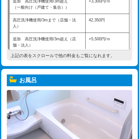
追加 高圧洗浄機使用/3m超え
+3,300円/ｍ
（一般向け（戸建て・集合））
高圧洗浄機使用/3mまで（店舗・法
42,350円
人）
追加 高圧洗浄機使用/3m超え（店
+5,500円/ｍ
舗・法人）
上記の表をスクロールで他の料金もご覧になれます。
高度高圧洗浄換
現地調査
トーラー作業
16,500円
お風呂
トーラー機使用/3mまで
33,000円
追加トーラー機使用/3m超え
+3,300円
カメラ調査
33,000円
桝清掃
8,800円
止水・漏水調査・防水処理・清掃・修
11,000円