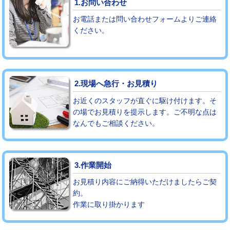
1.お問い合わせ
お電話または問い合わせフォームよりご連絡
モルタル補修（厚さ10㎝まで）
27,500円
ください。
モルタル補修（厚さ10㎝超え）
38,500円
追加人工
16,500円
2.現場へ急行・お見積り
廃棄・処分
現場見積
お近くのスタッフが直ぐに駆け付けます。そ
※給水管工事は20mmまでの価格です。
の場でお見積りを提示します。ご不明な点は
なんでもご相談ください。
3.作業開始
お見積り内容にご納得いただけましたらご契
約。
作業に取り掛かります