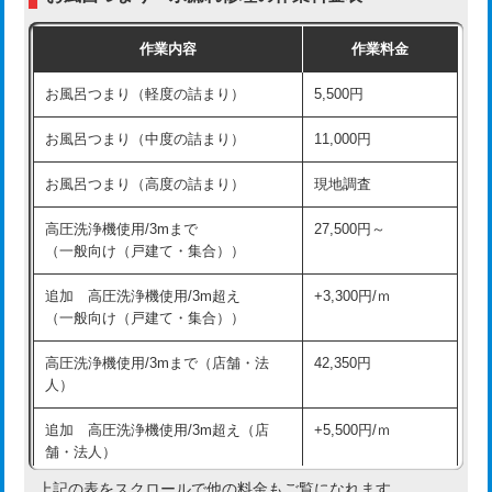
交換・取付（普通便座）
11,000円+材料費
作業内容
作業料金
交換・取付（温水洗浄便座）
16,500円+材料費
お風呂つまり（軽度の詰まり）
5,500円
交換・取付(単水栓（壁付・デッキ
13,200円+材料費
式）)
お風呂つまり（中度の詰まり）
11,000円
交換・取付(混合水栓（壁付・デッキ
16,500円+材料費
お風呂つまり（高度の詰まり）
現地調査
式・ワンホール）)
高圧洗浄機使用/3mまで
27,500円～
交換・取付(排水栓・排水トラップ
22,000円+材料費
（一般向け（戸建て・集合））
（P/S/ポップアップ））
追加 高圧洗浄機使用/3m超え
+3,300円/ｍ
交換・取付（その他部品）
11,000円+材料費
（一般向け（戸建て・集合））
持込商品取付（単水栓）
13,200円
高圧洗浄機使用/3mまで（店舗・法
42,350円
人）
持込商品取付（混合水栓）
16,500円
追加 高圧洗浄機使用/3m超え（店
+5,500円/ｍ
持込商品取付（浄水器・分岐水栓）
16,500円
舗・法人）
持込商品取付（温水洗浄便座）
22,000円
上記の表をスクロールで他の料金もご覧になれます。