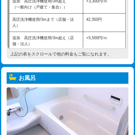
追加 高圧洗浄機使用/3m超え
+3,300円/ｍ
（一般向け（戸建て・集合））
高圧洗浄機使用/3mまで（店舗・法
42,350円
人）
追加 高圧洗浄機使用/3m超え（店
+5,500円/ｍ
舗・法人）
上記の表をスクロールで他の料金もご覧になれます。
高度高圧洗浄換
現地調査
トーラー作業
16,500円
お風呂
トーラー機使用/3mまで
33,000円
追加トーラー機使用/3m超え
+3,300円
カメラ調査
33,000円
桝清掃
8,800円
止水・漏水調査・防水処理・清掃・修
11,000円