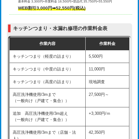
基本料金 3,300円+作業料金 16,500円+部品代 35,750円=55,550円
給水管工事※（ライニング鋼管・銅
44,000円
WEB割引3,000円➡52,550円(税込)
その他部品の脱着
8,800円～
管・ポリ管・HT管使用/3ｍまで)
交換・取付（タンク）
22,000円+材料費
給水管工事※（ライニング鋼管・銅
+8,800円
管・ポリ管・HT管使用/3ｍ超え)
キッチンつまり・水漏れ修理の作業料金表
交換・取付(単水栓（壁付・デッキ
13,200円+材料費
式）)
排水管工事（土の掘削・埋め戻し作
11,000円~
作業内容
作業料金
業）
交換・取付(混合水栓（壁付・デッキ
16,500円+材料費
キッチンつまり（軽度の詰まり）
5,500円
式・ワンホール）)
排水管工事（排水管工事/3ｍまで）
55,000円
キッチンつまり（中度の詰まり）
11,000円
交換・取付(排水栓・排水トラップ
22,000円+材料費
排水管工事（追加 排水管工事/3ｍ超
+11,000円
（P/S/ポップアップ））
え）
キッチンつまり（高度の詰まり）
現地調査
交換・取付（その他部品）
11,000円+材料費
マス交換（土の掘削・埋め戻し作業）
11,000円~
高圧洗浄機使用/3mまで
27,500円～
（一般向け（戸建て・集合））
持込商品取付（単水栓）
13,200円
マス交換（深さ50㎝未満）
55,000円
追加 高圧洗浄機使用/3m超え
+3,300円/ｍ
持込商品取付（混合水栓）
16,500円
マス交換（深さ50㎝以上）
66,000円
（一般向け（戸建て・集合））
持込商品取付（浄水器・分岐水栓）
16,500円
コンクリート斫り（厚さ10㎝まで）
27,500円
高圧洗浄機使用/3mまで（店舗・法
42,350円
人）