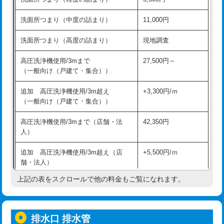
モルタル補修（厚さ10㎝超え）
38,500円
持込商品取付（混合水栓）
16,500円
洗面所つまり（中度の詰まり）
11,000円
洗面台設置
38,500円
持込商品取付（浄水器・分岐水栓）
16,500円
洗面所つまり（高度の詰まり）
現地調査
バスタブ設置
現場見積
給水管工事※（ホール加工)
16,500円
高圧洗浄機使用/3mまで
27,500円～
追加人工
16,500円
（一般向け（戸建て・集合））
給水管工事※（バンド止め)
3,300円
廃棄・処分
現場見積
追加 高圧洗浄機使用/3m超え
+3,300円/ｍ
給水管工事※（支持金具設置)
5,500円
（一般向け（戸建て・集合））
※給水管工事は20mmまでの価格です。
給水管工事※（保温材使用（バンド止
5,500円
高圧洗浄機使用/3mまで（店舗・法
42,350円
め込み）)
人）
給水管工事※（土の掘削・埋め戻し作
11,000円
追加 高圧洗浄機使用/3m超え（店
+5,500円/ｍ
業)
舗・法人）
給水管工事※（塩ビ管（VP・HI）使
33,000円
上記の表をスクロールで他の料金もご覧になれます。
高度高圧洗浄換
現地調査
用/3ｍまで)
トーラー作業
16,500円
給水管工事※（塩ビ管（VP・HI）使
+8,800円
用（追加）/3ｍ超え)
排水口 排水管
トーラー機使用/3mまで
33,000円