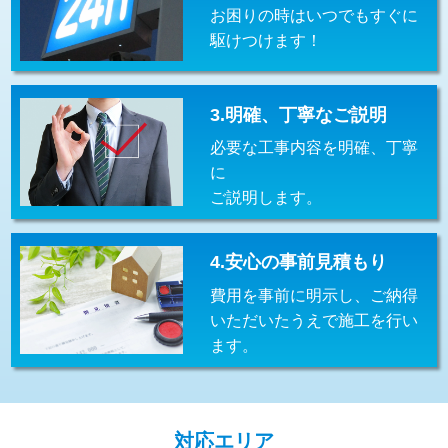
お困りの時はいつでもすぐに
交換・取付(排水栓・排水トラップ
22,000円+材料費
（P/S/ポップアップ））
駆けつけます！
交換・取付（その他部品）
11,000円+材料費
3.明確、丁寧なご説明
持込商品取付（単水栓）
13,200円
必要な工事内容を明確、丁寧
持込商品取付（混合水栓）
16,500円
に
ご説明します。
持込商品取付（浄水器・分岐水栓）
16,500円
給水管工事※（ホール加工)
16,500円
4.安心の事前見積もり
給水管工事※（バンド止め)
3,300円
費用を事前に明示し、ご納得
いただいたうえで施工を行い
給水管工事※（支持金具設置)
5,500円
ます。
給水管工事※（保温材使用（バンド止
5,500円
め込み）)
給水管工事※（土の掘削・埋め戻し作
11,000円
対応エリア
業)