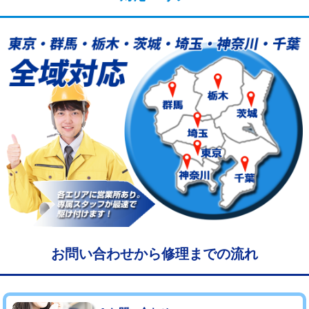
給水管工事※（塩ビ管（VP・HI）使
33,000円
用/3ｍまで)
給水管工事※（塩ビ管（VP・HI）使
+8,800円
用（追加）/3ｍ超え)
給水管工事※（ライニング鋼管・銅
44,000円
管・ポリ管・HT管使用/3ｍまで)
給水管工事※（ライニング鋼管・銅
+8,800円
管・ポリ管・HT管使用/3ｍ超え)
マス交換（土の掘削・埋め戻し作業）
11,000円~
マス交換（深さ50㎝未満）
55,000円
マス交換（深さ50㎝以上）
66,000円
お問い合わせから修理までの流れ
コンクリート斫り（厚さ10㎝まで）
27,500円
コンクリート斫り（厚さ10㎝超え）
38,500円