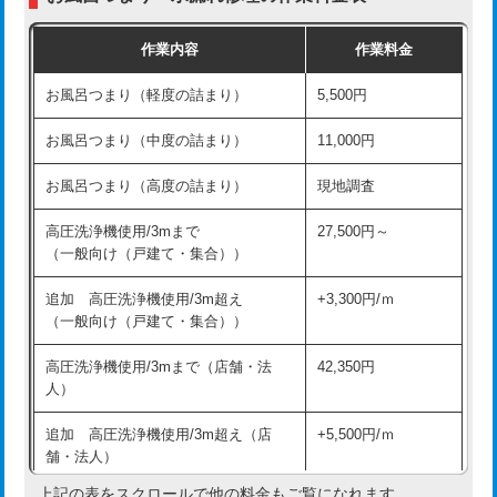
交換・取付（普通便座）
11,000円+材料費
作業内容
作業料金
交換・取付（温水洗浄便座）
16,500円+材料費
お風呂つまり（軽度の詰まり）
5,500円
交換・取付(単水栓（壁付・デッキ
13,200円+材料費
式）)
お風呂つまり（中度の詰まり）
11,000円
交換・取付(混合水栓（壁付・デッキ
16,500円+材料費
お風呂つまり（高度の詰まり）
現地調査
式・ワンホール）)
高圧洗浄機使用/3mまで
27,500円～
交換・取付(排水栓・排水トラップ
22,000円+材料費
（一般向け（戸建て・集合））
（P/S/ポップアップ））
追加 高圧洗浄機使用/3m超え
+3,300円/ｍ
交換・取付（その他部品）
11,000円+材料費
（一般向け（戸建て・集合））
持込商品取付（単水栓）
13,200円
高圧洗浄機使用/3mまで（店舗・法
42,350円
人）
持込商品取付（混合水栓）
16,500円
追加 高圧洗浄機使用/3m超え（店
+5,500円/ｍ
持込商品取付（浄水器・分岐水栓）
16,500円
舗・法人）
持込商品取付（温水洗浄便座）
22,000円
上記の表をスクロールで他の料金もご覧になれます。