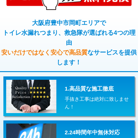
コンクリート斫り（厚さ10㎝超え）
38,500円
桝清掃
8,800円
モルタル補修（厚さ10㎝まで）
27,500円
大阪府豊中市岡町エリアで
止水・漏水調査・防水処理・清掃・修
11,000円
理・調整・分解・加工など（軽作業）
トイレ水漏れつまり、救急隊が選ばれる4つの理
モルタル補修（厚さ10㎝超え）
38,500円
由
止水・漏水調査・防水処理・清掃・修
22,000円
追加人工
16,500円
理・調整・分解・加工など（中作業）
安いだけではなく安心で高品質
なサービスを提供
廃棄・処分
現場見積
します！
止水・漏水調査・防水処理・清掃・修
33,000円
理・調整・分解・加工など（重作業）
その他部品の脱着
8,800円～
1.高品質な施工徹底
交換・取付（タンク）
22,000円+材料費
手抜き工事は絶対に致しませ
交換・取付(単水栓（壁付・デッキ
13,200円+材料費
ん！
式）)
交換・取付(混合水栓（壁付・デッキ
16,500円+材料費
式・ワンホール）)
2.24時間年中無休対応