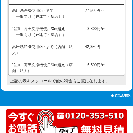
追加人工
16,500円
持込商品取付（単水栓）
13,200円
高圧洗浄機使用/3mまで
27,500円～
廃棄・処分
現場見積
（一般向け（戸建て・集合））
持込商品取付（混合水栓）
16,500円
※給水管工事は20mmまでの価格です。
追加 高圧洗浄機使用/3m超え
+3,300円/ｍ
持込商品取付（浄水器・分岐水栓）
16,500円
（一般向け（戸建て・集合））
排水管工事（土の掘削・埋め戻し作
11,000円~
高圧洗浄機使用/3mまで（店舗・法
42,350円
業）
人）
排水管工事（排水管工事/3ｍまで）
55,000円
追加 高圧洗浄機使用/3m超え（店
+5,500円/ｍ
舗・法人）
排水管工事（追加 排水管工事/3ｍ超
+11,000円
え）
上記の表をスクロールで他の料金もご覧になれます。
高度高圧洗浄換
現地調査
マス交換（土の掘削・埋め戻し作業）
11,000円~
トーラー作業
16,500円
全て税込表記
マス交換（深さ50㎝未満）
55,000円
トーラー機使用/3mまで
33,000円
マス交換（深さ50㎝以上）
66,000円
追加トーラー機使用/3m超え
+3,300円
コンクリート斫り（厚さ10㎝まで）
27,500円
カメラ調査
33,000円