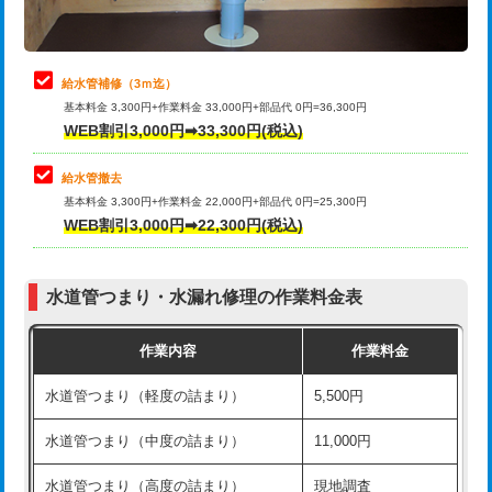
理・調整・分解・加工など（軽作業）
排水管工事（追加 排水管工事/3ｍ超
+11,000円
止水・漏水調査・防水処理・清掃・修
22,000円
え）
理・調整・分解・加工など（中作業）
給水管補修（3ｍ迄）
マス交換（土の掘削・埋め戻し作業）
11,000円~
基本料金 3,300円+作業料金 33,000円+部品代 0円=36,300円
止水・漏水調査・防水処理・清掃・修
33,000円
WEB割引3,000円➡33,300円(税込)
理・調整・分解・加工など（重作業）
マス交換（深さ50㎝未満）
55,000円
給水管撤去
その他部品の脱着
8,800円～
マス交換（深さ50㎝以上）
66,000円
基本料金 3,300円+作業料金 22,000円+部品代 0円=25,300円
WEB割引3,000円➡22,300円(税込)
交換・取付（タンク）
22,000円+材料費
コンクリート斫り（厚さ10㎝まで）
27,500円
交換・取付(単水栓（壁付・デッキ
13,200円+材料費
コンクリート斫り（厚さ10㎝超え）
38,500円
式）)
水道管つまり・水漏れ修理の作業料金表
モルタル補修（厚さ10㎝まで）
27,500円
交換・取付(混合水栓（壁付・デッキ
16,500円+材料費
作業内容
作業料金
式・ワンホール）)
モルタル補修（厚さ10㎝超え）
38,500円
水道管つまり（軽度の詰まり）
5,500円
交換・取付(排水栓・排水トラップ
22,000円+材料費
洗面台設置
38,500円
（P/S/ポップアップ））
水道管つまり（中度の詰まり）
11,000円
化粧台設置
22,000円
交換・取付（その他部品）
11,000円+材料費
水道管つまり（高度の詰まり）
現地調査