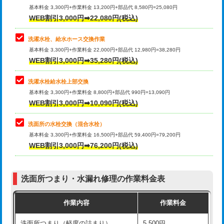
管・ポリ管・HT管使用/3ｍ超え)
基本料金 3,300円+作業料金 13,200円+部品代 8,580円=25,080円
止水・漏水調査・防水処理・清掃・修
33,000円
WEB割引3,000円➡22,080円(税込)
理・調整・分解・加工など（重作業）
排水管工事（土の掘削・埋め戻し作
11,000円~
業）
洗濯水栓、給水ホース交換作業
キッチンタンク脱着
16,500円
基本料金 3,300円+作業料金 22,000円+部品代 12,980円=38,280円
排水管工事（排水管工事/3ｍまで）
55,000円
WEB割引3,000円➡35,280円(税込)
その他部品の脱着
8,800円～
排水管工事（追加 排水管工事/3ｍ超
+11,000円
交換・取付（タンク）
22,000円+材料費
洗濯水栓給水栓上部交換
え）
基本料金 3,300円+作業料金 8,800円+部品代 990円=13,090円
交換・取付(単水栓（壁付・デッキ
13,200円+材料費
WEB割引3,000円➡10,090円(税込)
マス交換（土の掘削・埋め戻し作業）
11,000円~
式）)
洗面所の水栓交換（混合水栓）
マス交換（深さ50㎝未満）
55,000円
交換・取付(混合水栓（壁付・デッキ
16,500円+材料費
基本料金 3,300円+作業料金 16,500円+部品代 59,400円=79,200円
式・ワンホール）)
WEB割引3,000円➡76,200円(税込)
マス交換（深さ50㎝以上）
66,000円
交換・取付(排水栓・排水トラップ
22,000円+材料費
コンクリート斫り（厚さ10㎝まで）
27,500円
（P/S/ポップアップ））
洗面所つまり・水漏れ修理の作業料金表
コンクリート斫り（厚さ10㎝超え）
38,500円
交換・取付（その他部品）
11,000円+材料費
作業内容
作業料金
モルタル補修（厚さ10㎝まで）
27,500円
持込商品取付（単水栓）
13,200円
洗面所つまり（軽度の詰まり）
5,500円