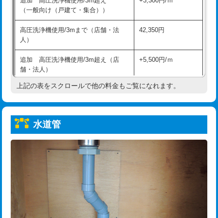
追加 高圧洗浄機使用/3m超え
+3,300円/ｍ
給水管工事※（保温材使用（バンド止
5,500円
（一般向け（戸建て・集合））
め込み）)
高圧洗浄機使用/3mまで（店舗・法
42,350円
給水管工事※（土の掘削・埋め戻し作
11,000円
人）
業)
追加 高圧洗浄機使用/3m超え（店
+5,500円/ｍ
給水管工事※（塩ビ管（VP・HI）使
33,000円
舗・法人）
用/3ｍまで)
上記の表をスクロールで他の料金もご覧になれます。
高度高圧洗浄換
現地調査
給水管工事※（塩ビ管（VP・HI）使
+8,800円
用（追加）/3ｍ超え)
トーラー作業
16,500円
給水管工事※（ライニング鋼管・銅
44,000円
水道管
トーラー機使用/3mまで
33,000円
管・ポリ管・HT管使用/3ｍまで)
追加トーラー機使用/3m超え
+3,300円
給水管工事※（ライニング鋼管・銅
+8,800円
管・ポリ管・HT管使用/3ｍ超え)
カメラ調査
33,000円
排水管工事（土の掘削・埋め戻し作
11,000円~
桝清掃
8,800円
業）
止水・漏水調査・防水処理・清掃・修
11,000円
排水管工事（排水管工事/3ｍまで）
55,000円