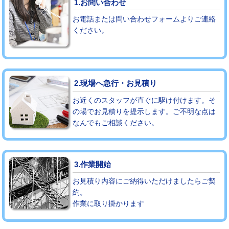
1.お問い合わせ
お電話または問い合わせフォームよりご連絡
モルタル補修（厚さ10㎝まで）
27,500円
ください。
モルタル補修（厚さ10㎝超え）
38,500円
追加人工
16,500円
2.現場へ急行・お見積り
廃棄・処分
現場見積
お近くのスタッフが直ぐに駆け付けます。そ
※給水管工事は20mmまでの価格です。
の場でお見積りを提示します。ご不明な点は
なんでもご相談ください。
3.作業開始
お見積り内容にご納得いただけましたらご契
約。
作業に取り掛かります