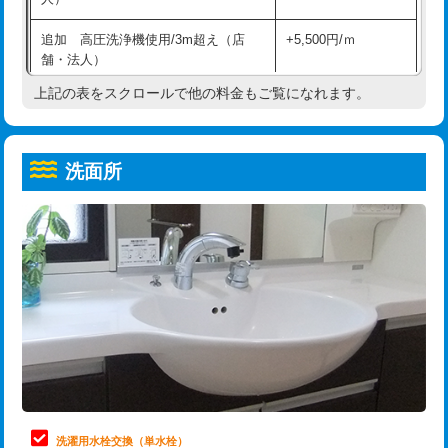
給水管工事※（ホール加工)
16,500円
コンクリート斫り（厚さ10㎝超え）
38,500円
追加 高圧洗浄機使用/3m超え（店
+5,500円/ｍ
給水管工事※（バンド止め)
3,300円
モルタル補修（厚さ10㎝まで）
27,500円
舗・法人）
給水管工事※（支持金具設置)
5,500円
モルタル補修（厚さ10㎝超え）
38,500円
上記の表をスクロールで他の料金もご覧になれます。
高度高圧洗浄換
現地調査
給水管工事※（保温材使用（バンド止
5,500円
洗面台設置
38,500円
トーラー作業
16,500円
め込み）)
洗面所
追加人工
16,500円
トーラー機使用/3mまで
33,000円
給水管工事※（土の掘削・埋め戻し作
11,000円
業)
廃棄・処分
現場見積
追加トーラー機使用/3m超え
+3,300円
給水管工事※（塩ビ管（VP・HI）使
33,000円
※給水管工事は20mmまでの価格です。
カメラ調査
33,000円
用/3ｍまで)
桝清掃
8,800円
給水管工事※（塩ビ管（VP・HI）使
+8,800円
用（追加）/3ｍ超え)
止水・漏水調査・防水処理・清掃・修
11,000円
理・調整・分解・加工など（軽作業）
給水管工事※（ライニング鋼管・銅
44,000円
管・ポリ管・HT管使用/3ｍまで)
止水・漏水調査・防水処理・清掃・修
22,000円
理・調整・分解・加工など（中作業）
給水管工事※（ライニング鋼管・銅
+8,800円
洗濯用水栓交換（単水栓）