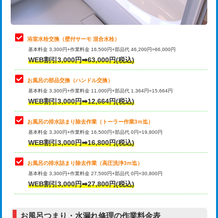
理・調整・分解・加工など（軽作業）
止水・漏水調査・防水処理・清掃・修
22,000円
理・調整・分解・加工など（中作業）
浴室水栓交換（壁付サーモ 混合水栓）
基本料金 3,300円+作業料金 16,500円+部品代 46,200円=66,000円
止水・漏水調査・防水処理・清掃・修
33,000円
WEB割引3,000円➡63,000円(税込)
理・調整・分解・加工など（重作業）
お風呂の部品交換（ハンドル交換）
トイレタンク脱着
16,500円
基本料金 3,300円+作業料金 11,000円+部品代 1,364円=15,664円
WEB割引3,000円➡12,664円(税込)
トイレ便器脱着
16,500円
タンクレストイレ脱着
33,000円
お風呂の排水詰まり除去作業（トーラー作業3ｍ迄）
基本料金 3,300円+作業料金 16,500円+部品代 0円=19,800円
小便器トイレ脱着
現地見積
WEB割引3,000円➡16,800円(税込)
その他部品の脱着
8,800円～
お風呂の排水詰まり除去作業（高圧洗浄3ｍ迄）
基本料金 3,300円+作業料金 27,500円+部品代 0円=30,800円
交換・取付（タンク）
22,000円+材料費
WEB割引3,000円➡27,800円(税込)
交換・取付（便器）
22,000円+材料費
お風呂つまり・水漏れ修理の作業料金表