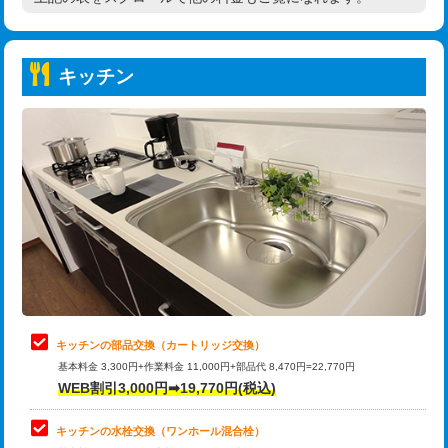
高度高圧洗浄換
現地調査
持込商品取付（普通便座⇔温水洗浄便
22,000円
トーラー作業
16,500円
座）
キッチン
トーラー機使用/3mまで
33,000円
給水管工事※（ホール加工)
16,500円
追加トーラー機使用/3m超え
+3,300円
給水管工事※（バンド止め)
3,300円
カメラ調査
33,000円
給水管工事※（支持金具設置)
5,500円
桝清掃
8,800円
給水管工事※（保温材使用（バンド止
5,500円
め込み）)
止水・漏水調査・防水処理・清掃・修
11,000円
理・調整・分解・加工など（軽作業）
給水管工事※（土の掘削・埋め戻し作
11,000円
業)
止水・漏水調査・防水処理・清掃・修
22,000円
理・調整・分解・加工など（中作業）
給水管工事※（塩ビ管（VP・HI）使
33,000円
キッチンの部品交換（カートリッジ交換）
用/3ｍまで)
基本料金 3,300円+作業料金 11,000円+部品代 8,470円=22,770円
止水・漏水調査・防水処理・清掃・修
33,000円
WEB割引3,000円➡19,770円(税込)
理・調整・分解・加工など（重作業）
給水管工事※（塩ビ管（VP・HI）使
+8,800円
用（追加）/3ｍ超え)
キッチンの水栓交換（ワンホール混合栓）
お風呂タンク脱着
16,500円