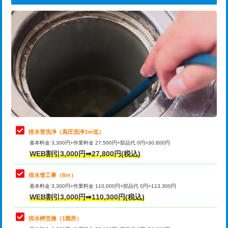
給水管工事※（ライニング鋼管・銅
44,000円
追加トーラー機使用/3m超え
+3,300円
管・ポリ管・HT管使用/3ｍまで)
カメラ調査
33,000円
給水管工事※（ライニング鋼管・銅
+8,800円
管・ポリ管・HT管使用/3ｍ超え)
桝清掃
8,800円
排水管工事（土の掘削・埋め戻し作
11,000円~
止水・漏水調査・防水処理・清掃・修
11,000円
業）
理・調整・分解・加工など（軽作業）
排水管工事（排水管工事/3ｍまで）
55,000円
止水・漏水調査・防水処理・清掃・修
22,000円
理・調整・分解・加工など（中作業）
排水管工事（追加 排水管工事/3ｍ超
+11,000円
排水管洗浄（高圧洗浄3ｍ迄）
え）
基本料金 3,300円+作業料金 27,500円+部品代 0円=30,800円
止水・漏水調査・防水処理・清掃・修
33,000円
WEB割引3,000円➡27,800円(税込)
理・調整・分解・加工など（重作業）
マス交換（土の掘削・埋め戻し作業）
11,000円~
排水管工事（8ｍ）
その他部品の脱着
8,800円～
マス交換（深さ50㎝未満）
55,000円
基本料金 3,300円+作業料金 110,000円+部品代 0円=113,300円
WEB割引3,000円➡110,300円(税込)
交換・取付（タンク）
22,000円+材料費
マス交換（深さ50㎝以上）
66,000円
交換・取付(単水栓（壁付・デッキ
13,200円+材料費
コンクリート斫り（厚さ10㎝まで）
27,500円
排水桝交換（1箇所）