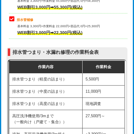
式）)
基本料金 3,300円+作業料金 55,000円+部品代 0円=58,300円
コンクリート斫り（厚さ10㎝超え）
38,500円
WEB割引3,000円➡55,300円(税込)
交換・取付(混合水栓（壁付・デッキ
16,500円+材料費
式・ワンホール）)
モルタル補修（厚さ10㎝まで）
27,500円
排水管補修
基本料金 3,300円+作業料金 22,000円+部品代 0円=25,300円
交換・取付(排水栓・排水トラップ
22,000円+材料費
モルタル補修（厚さ10㎝超え）
38,500円
WEB割引3,000円➡22,300円(税込)
（P/S/ポップアップ））
台所シンク・作業台設置
現場見積
交換・取付（その他部品）
11,000円+材料費
排水管つまり・水漏れ修理の作業料金表
追加人工
16,500円
持込商品取付（単水栓）
13,200円
作業内容
作業料金
廃棄・処分
現場見積
持込商品取付（混合水栓）
16,500円
排水管つまり（軽度の詰まり）
5,500円
※給水管工事は20mmまでの価格です。
持込商品取付（浄水器・分岐水栓）
16,500円
排水管つまり（中度の詰まり）
11,000円
給水管工事※（ホール加工)
16,500円
排水管つまり（高度の詰まり）
現地調査
給水管工事※（バンド止め)
3,300円
高圧洗浄機使用/3mまで
27,500円～
（一般向け（戸建て・集合））
給水管工事※（支持金具設置)
5,500円