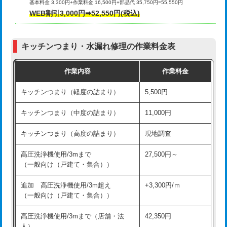
基本料金 3,300円+作業料金 16,500円+部品代 35,750円=55,550円
給水管工事※（ライニング鋼管・銅
44,000円
WEB割引3,000円➡52,550円(税込)
その他部品の脱着
8,800円～
管・ポリ管・HT管使用/3ｍまで)
交換・取付（タンク）
22,000円+材料費
給水管工事※（ライニング鋼管・銅
+8,800円
管・ポリ管・HT管使用/3ｍ超え)
キッチンつまり・水漏れ修理の作業料金表
交換・取付(単水栓（壁付・デッキ
13,200円+材料費
式）)
排水管工事（土の掘削・埋め戻し作
11,000円~
作業内容
作業料金
業）
交換・取付(混合水栓（壁付・デッキ
16,500円+材料費
キッチンつまり（軽度の詰まり）
5,500円
式・ワンホール）)
排水管工事（排水管工事/3ｍまで）
55,000円
キッチンつまり（中度の詰まり）
11,000円
交換・取付(排水栓・排水トラップ
22,000円+材料費
排水管工事（追加 排水管工事/3ｍ超
+11,000円
（P/S/ポップアップ））
え）
キッチンつまり（高度の詰まり）
現地調査
交換・取付（その他部品）
11,000円+材料費
マス交換（土の掘削・埋め戻し作業）
11,000円~
高圧洗浄機使用/3mまで
27,500円～
（一般向け（戸建て・集合））
持込商品取付（単水栓）
13,200円
マス交換（深さ50㎝未満）
55,000円
追加 高圧洗浄機使用/3m超え
+3,300円/ｍ
持込商品取付（混合水栓）
16,500円
マス交換（深さ50㎝以上）
66,000円
（一般向け（戸建て・集合））
持込商品取付（浄水器・分岐水栓）
16,500円
コンクリート斫り（厚さ10㎝まで）
27,500円
高圧洗浄機使用/3mまで（店舗・法
42,350円
人）