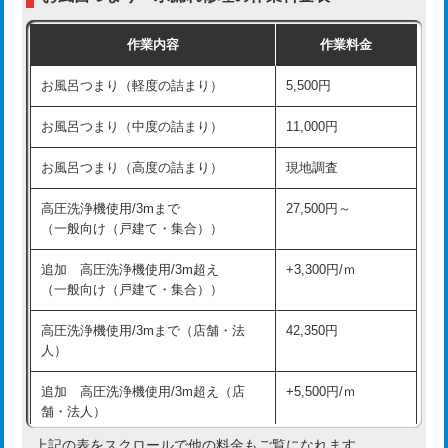
交換・取付（普通便座）
11,000円+材料費
作業内容
作業料金
交換・取付（温水洗浄便座）
16,500円+材料費
お風呂つまり（軽度の詰まり）
5,500円
交換・取付(単水栓（壁付・デッキ
13,200円+材料費
式）)
お風呂つまり（中度の詰まり）
11,000円
交換・取付(混合水栓（壁付・デッキ
16,500円+材料費
お風呂つまり（高度の詰まり）
現地調査
式・ワンホール）)
高圧洗浄機使用/3mまで
27,500円～
交換・取付(排水栓・排水トラップ
22,000円+材料費
（一般向け（戸建て・集合））
（P/S/ポップアップ））
追加 高圧洗浄機使用/3m超え
+3,300円/ｍ
交換・取付（その他部品）
11,000円+材料費
（一般向け（戸建て・集合））
持込商品取付（単水栓）
13,200円
高圧洗浄機使用/3mまで（店舗・法
42,350円
人）
持込商品取付（混合水栓）
16,500円
追加 高圧洗浄機使用/3m超え（店
+5,500円/ｍ
持込商品取付（浄水器・分岐水栓）
16,500円
舗・法人）
持込商品取付（温水洗浄便座）
22,000円
上記の表をスクロールで他の料金もご覧になれます。