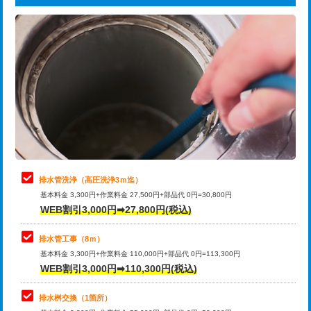
給水管工事※（ライニング鋼管・銅
44,000円
追加トーラー機使用/3m超え
+3,300円
管・ポリ管・HT管使用/3ｍまで)
カメラ調査
33,000円
給水管工事※（ライニング鋼管・銅
+8,800円
管・ポリ管・HT管使用/3ｍ超え)
桝清掃
8,800円
排水管工事（土の掘削・埋め戻し作
11,000円~
止水・漏水調査・防水処理・清掃・修
11,000円
業）
理・調整・分解・加工など（軽作業）
排水管工事（排水管工事/3ｍまで）
55,000円
止水・漏水調査・防水処理・清掃・修
22,000円
理・調整・分解・加工など（中作業）
排水管工事（追加 排水管工事/3ｍ超
+11,000円
排水管洗浄（高圧洗浄3ｍ迄）
え）
基本料金 3,300円+作業料金 27,500円+部品代 0円=30,800円
止水・漏水調査・防水処理・清掃・修
33,000円
WEB割引3,000円➡27,800円(税込)
理・調整・分解・加工など（重作業）
マス交換（土の掘削・埋め戻し作業）
11,000円~
排水管工事（8ｍ）
その他部品の脱着
8,800円～
マス交換（深さ50㎝未満）
55,000円
基本料金 3,300円+作業料金 110,000円+部品代 0円=113,300円
WEB割引3,000円➡110,300円(税込)
交換・取付（タンク）
22,000円+材料費
マス交換（深さ50㎝以上）
66,000円
交換・取付(単水栓（壁付・デッキ
13,200円+材料費
コンクリート斫り（厚さ10㎝まで）
27,500円
排水桝交換（1箇所）