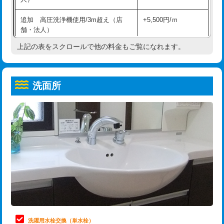
給水管工事※（ホール加工)
16,500円
コンクリート斫り（厚さ10㎝超え）
38,500円
追加 高圧洗浄機使用/3m超え（店
+5,500円/ｍ
給水管工事※（バンド止め)
3,300円
モルタル補修（厚さ10㎝まで）
27,500円
舗・法人）
給水管工事※（支持金具設置)
5,500円
モルタル補修（厚さ10㎝超え）
38,500円
上記の表をスクロールで他の料金もご覧になれます。
高度高圧洗浄換
現地調査
給水管工事※（保温材使用（バンド止
5,500円
洗面台設置
38,500円
トーラー作業
16,500円
め込み）)
洗面所
追加人工
16,500円
トーラー機使用/3mまで
33,000円
給水管工事※（土の掘削・埋め戻し作
11,000円
業)
廃棄・処分
現場見積
追加トーラー機使用/3m超え
+3,300円
給水管工事※（塩ビ管（VP・HI）使
33,000円
※給水管工事は20mmまでの価格です。
カメラ調査
33,000円
用/3ｍまで)
桝清掃
8,800円
給水管工事※（塩ビ管（VP・HI）使
+8,800円
用（追加）/3ｍ超え)
止水・漏水調査・防水処理・清掃・修
11,000円
理・調整・分解・加工など（軽作業）
給水管工事※（ライニング鋼管・銅
44,000円
管・ポリ管・HT管使用/3ｍまで)
止水・漏水調査・防水処理・清掃・修
22,000円
理・調整・分解・加工など（中作業）
給水管工事※（ライニング鋼管・銅
+8,800円
洗濯用水栓交換（単水栓）