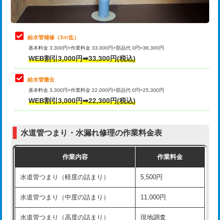
理・調整・分解・加工など（軽作業）
排水管工事（追加 排水管工事/3ｍ超
+11,000円
止水・漏水調査・防水処理・清掃・修
22,000円
え）
理・調整・分解・加工など（中作業）
給水管補修（3ｍ迄）
マス交換（土の掘削・埋め戻し作業）
11,000円~
基本料金 3,300円+作業料金 33,000円+部品代 0円=36,300円
止水・漏水調査・防水処理・清掃・修
33,000円
WEB割引3,000円➡33,300円(税込)
理・調整・分解・加工など（重作業）
マス交換（深さ50㎝未満）
55,000円
給水管撤去
その他部品の脱着
8,800円～
マス交換（深さ50㎝以上）
66,000円
基本料金 3,300円+作業料金 22,000円+部品代 0円=25,300円
WEB割引3,000円➡22,300円(税込)
交換・取付（タンク）
22,000円+材料費
コンクリート斫り（厚さ10㎝まで）
27,500円
交換・取付(単水栓（壁付・デッキ
13,200円+材料費
コンクリート斫り（厚さ10㎝超え）
38,500円
式）)
水道管つまり・水漏れ修理の作業料金表
モルタル補修（厚さ10㎝まで）
27,500円
交換・取付(混合水栓（壁付・デッキ
16,500円+材料費
作業内容
作業料金
式・ワンホール）)
モルタル補修（厚さ10㎝超え）
38,500円
水道管つまり（軽度の詰まり）
5,500円
交換・取付(排水栓・排水トラップ
22,000円+材料費
洗面台設置
38,500円
（P/S/ポップアップ））
水道管つまり（中度の詰まり）
11,000円
化粧台設置
22,000円
交換・取付（その他部品）
11,000円+材料費
水道管つまり（高度の詰まり）
現地調査