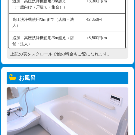
追加 高圧洗浄機使用/3m超え
+3,300円/ｍ
（一般向け（戸建て・集合））
高圧洗浄機使用/3mまで（店舗・法
42,350円
人）
追加 高圧洗浄機使用/3m超え（店
+5,500円/ｍ
舗・法人）
上記の表をスクロールで他の料金もご覧になれます。
高度高圧洗浄換
現地調査
トーラー作業
16,500円
お風呂
トーラー機使用/3mまで
33,000円
追加トーラー機使用/3m超え
+3,300円
カメラ調査
33,000円
桝清掃
8,800円
止水・漏水調査・防水処理・清掃・修
11,000円