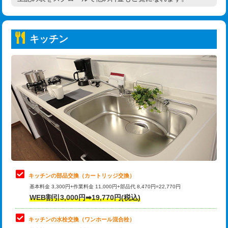
高度高圧洗浄換
現地調査
持込商品取付（普通便座⇔温水洗浄便
22,000円
トーラー作業
16,500円
座）
キッチン
トーラー機使用/3mまで
33,000円
給水管工事※（ホール加工)
16,500円
追加トーラー機使用/3m超え
+3,300円
給水管工事※（バンド止め)
3,300円
カメラ調査
33,000円
給水管工事※（支持金具設置)
5,500円
桝清掃
8,800円
給水管工事※（保温材使用（バンド止
5,500円
め込み）)
止水・漏水調査・防水処理・清掃・修
11,000円
理・調整・分解・加工など（軽作業）
給水管工事※（土の掘削・埋め戻し作
11,000円
業)
止水・漏水調査・防水処理・清掃・修
22,000円
理・調整・分解・加工など（中作業）
給水管工事※（塩ビ管（VP・HI）使
33,000円
キッチンの部品交換（カートリッジ交換）
用/3ｍまで)
基本料金 3,300円+作業料金 11,000円+部品代 8,470円=22,770円
止水・漏水調査・防水処理・清掃・修
33,000円
WEB割引3,000円➡19,770円(税込)
理・調整・分解・加工など（重作業）
給水管工事※（塩ビ管（VP・HI）使
+8,800円
用（追加）/3ｍ超え)
キッチンの水栓交換（ワンホール混合栓）
お風呂タンク脱着
16,500円