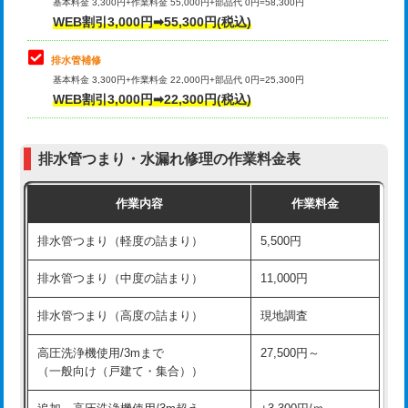
式）)
基本料金 3,300円+作業料金 55,000円+部品代 0円=58,300円
コンクリート斫り（厚さ10㎝超え）
38,500円
WEB割引3,000円➡55,300円(税込)
交換・取付(混合水栓（壁付・デッキ
16,500円+材料費
式・ワンホール）)
モルタル補修（厚さ10㎝まで）
27,500円
排水管補修
基本料金 3,300円+作業料金 22,000円+部品代 0円=25,300円
交換・取付(排水栓・排水トラップ
22,000円+材料費
モルタル補修（厚さ10㎝超え）
38,500円
WEB割引3,000円➡22,300円(税込)
（P/S/ポップアップ））
台所シンク・作業台設置
現場見積
交換・取付（その他部品）
11,000円+材料費
排水管つまり・水漏れ修理の作業料金表
追加人工
16,500円
持込商品取付（単水栓）
13,200円
作業内容
作業料金
廃棄・処分
現場見積
持込商品取付（混合水栓）
16,500円
排水管つまり（軽度の詰まり）
5,500円
※給水管工事は20mmまでの価格です。
持込商品取付（浄水器・分岐水栓）
16,500円
排水管つまり（中度の詰まり）
11,000円
給水管工事※（ホール加工)
16,500円
排水管つまり（高度の詰まり）
現地調査
給水管工事※（バンド止め)
3,300円
高圧洗浄機使用/3mまで
27,500円～
（一般向け（戸建て・集合））
給水管工事※（支持金具設置)
5,500円