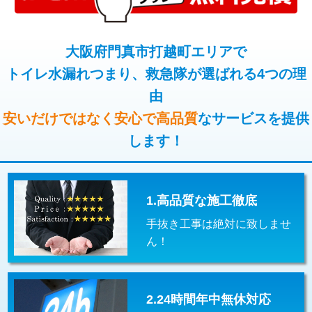
コンクリート斫り（厚さ10㎝超え）
38,500円
桝清掃
8,800円
モルタル補修（厚さ10㎝まで）
27,500円
大阪府門真市打越町エリアで
止水・漏水調査・防水処理・清掃・修
11,000円
理・調整・分解・加工など（軽作業）
トイレ水漏れつまり、救急隊が選ばれる4つの理
モルタル補修（厚さ10㎝超え）
38,500円
由
止水・漏水調査・防水処理・清掃・修
22,000円
追加人工
16,500円
理・調整・分解・加工など（中作業）
安いだけではなく安心で高品質
なサービスを提供
廃棄・処分
現場見積
します！
止水・漏水調査・防水処理・清掃・修
33,000円
理・調整・分解・加工など（重作業）
その他部品の脱着
8,800円～
1.高品質な施工徹底
交換・取付（タンク）
22,000円+材料費
手抜き工事は絶対に致しませ
交換・取付(単水栓（壁付・デッキ
13,200円+材料費
ん！
式）)
交換・取付(混合水栓（壁付・デッキ
16,500円+材料費
式・ワンホール）)
2.24時間年中無休対応