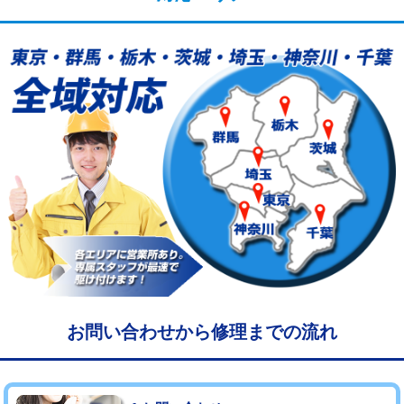
給水管工事※（塩ビ管（VP・HI）使
33,000円
用/3ｍまで)
給水管工事※（塩ビ管（VP・HI）使
+8,800円
用（追加）/3ｍ超え)
給水管工事※（ライニング鋼管・銅
44,000円
管・ポリ管・HT管使用/3ｍまで)
給水管工事※（ライニング鋼管・銅
+8,800円
管・ポリ管・HT管使用/3ｍ超え)
マス交換（土の掘削・埋め戻し作業）
11,000円~
マス交換（深さ50㎝未満）
55,000円
マス交換（深さ50㎝以上）
66,000円
お問い合わせから修理までの流れ
コンクリート斫り（厚さ10㎝まで）
27,500円
コンクリート斫り（厚さ10㎝超え）
38,500円