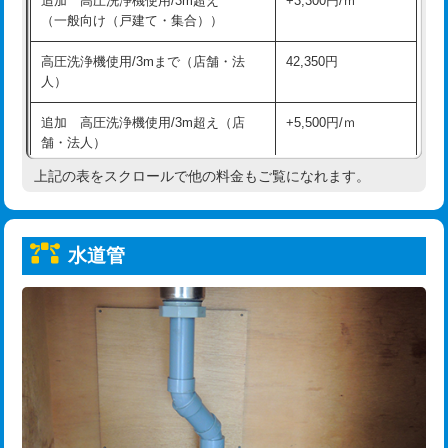
追加 高圧洗浄機使用/3m超え
+3,300円/ｍ
給水管工事※（保温材使用（バンド止
5,500円
（一般向け（戸建て・集合））
め込み）)
高圧洗浄機使用/3mまで（店舗・法
42,350円
給水管工事※（土の掘削・埋め戻し作
11,000円
人）
業)
追加 高圧洗浄機使用/3m超え（店
+5,500円/ｍ
給水管工事※（塩ビ管（VP・HI）使
33,000円
舗・法人）
用/3ｍまで)
上記の表をスクロールで他の料金もご覧になれます。
高度高圧洗浄換
現地調査
給水管工事※（塩ビ管（VP・HI）使
+8,800円
用（追加）/3ｍ超え)
トーラー作業
16,500円
給水管工事※（ライニング鋼管・銅
44,000円
水道管
トーラー機使用/3mまで
33,000円
管・ポリ管・HT管使用/3ｍまで)
追加トーラー機使用/3m超え
+3,300円
給水管工事※（ライニング鋼管・銅
+8,800円
管・ポリ管・HT管使用/3ｍ超え)
カメラ調査
33,000円
排水管工事（土の掘削・埋め戻し作
11,000円~
桝清掃
8,800円
業）
止水・漏水調査・防水処理・清掃・修
11,000円
排水管工事（排水管工事/3ｍまで）
55,000円