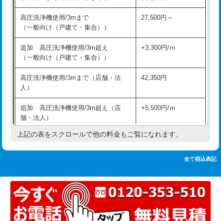
追加人工
16,500円
持込商品取付（単水栓）
13,200円
高圧洗浄機使用/3mまで
27,500円～
廃棄・処分
現場見積
（一般向け（戸建て・集合））
持込商品取付（混合水栓）
16,500円
※給水管工事は20mmまでの価格です。
追加 高圧洗浄機使用/3m超え
+3,300円/ｍ
持込商品取付（浄水器・分岐水栓）
16,500円
（一般向け（戸建て・集合））
排水管工事（土の掘削・埋め戻し作
11,000円~
高圧洗浄機使用/3mまで（店舗・法
42,350円
業）
人）
排水管工事（排水管工事/3ｍまで）
55,000円
追加 高圧洗浄機使用/3m超え（店
+5,500円/ｍ
舗・法人）
排水管工事（追加 排水管工事/3ｍ超
+11,000円
え）
上記の表をスクロールで他の料金もご覧になれます。
高度高圧洗浄換
現地調査
マス交換（土の掘削・埋め戻し作業）
11,000円~
トーラー作業
16,500円
全て税込表記
マス交換（深さ50㎝未満）
55,000円
トーラー機使用/3mまで
33,000円
マス交換（深さ50㎝以上）
66,000円
追加トーラー機使用/3m超え
+3,300円
コンクリート斫り（厚さ10㎝まで）
27,500円
カメラ調査
33,000円