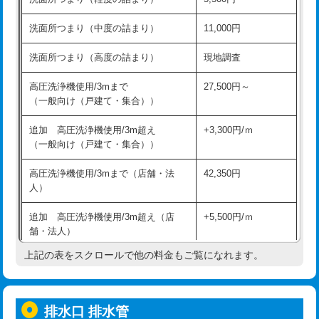
モルタル補修（厚さ10㎝超え）
38,500円
持込商品取付（混合水栓）
16,500円
洗面所つまり（中度の詰まり）
11,000円
洗面台設置
38,500円
持込商品取付（浄水器・分岐水栓）
16,500円
洗面所つまり（高度の詰まり）
現地調査
バスタブ設置
現場見積
給水管工事※（ホール加工)
16,500円
高圧洗浄機使用/3mまで
27,500円～
追加人工
16,500円
（一般向け（戸建て・集合））
給水管工事※（バンド止め)
3,300円
廃棄・処分
現場見積
追加 高圧洗浄機使用/3m超え
+3,300円/ｍ
給水管工事※（支持金具設置)
5,500円
（一般向け（戸建て・集合））
※給水管工事は20mmまでの価格です。
給水管工事※（保温材使用（バンド止
5,500円
高圧洗浄機使用/3mまで（店舗・法
42,350円
め込み）)
人）
給水管工事※（土の掘削・埋め戻し作
11,000円
追加 高圧洗浄機使用/3m超え（店
+5,500円/ｍ
業)
舗・法人）
給水管工事※（塩ビ管（VP・HI）使
33,000円
上記の表をスクロールで他の料金もご覧になれます。
高度高圧洗浄換
現地調査
用/3ｍまで)
トーラー作業
16,500円
給水管工事※（塩ビ管（VP・HI）使
+8,800円
用（追加）/3ｍ超え)
排水口 排水管
トーラー機使用/3mまで
33,000円