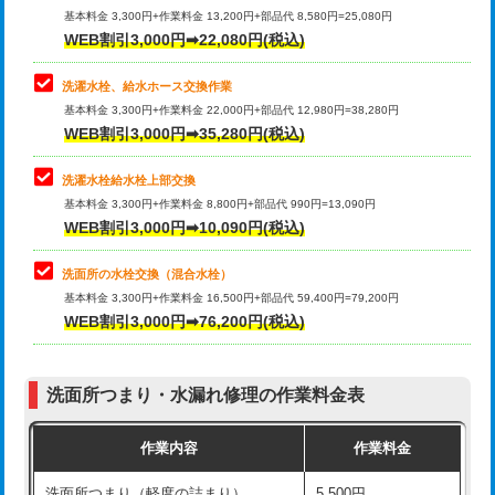
管・ポリ管・HT管使用/3ｍ超え)
基本料金 3,300円+作業料金 13,200円+部品代 8,580円=25,080円
止水・漏水調査・防水処理・清掃・修
33,000円
WEB割引3,000円➡22,080円(税込)
理・調整・分解・加工など（重作業）
排水管工事（土の掘削・埋め戻し作
11,000円~
業）
洗濯水栓、給水ホース交換作業
キッチンタンク脱着
16,500円
基本料金 3,300円+作業料金 22,000円+部品代 12,980円=38,280円
排水管工事（排水管工事/3ｍまで）
55,000円
WEB割引3,000円➡35,280円(税込)
その他部品の脱着
8,800円～
排水管工事（追加 排水管工事/3ｍ超
+11,000円
交換・取付（タンク）
22,000円+材料費
洗濯水栓給水栓上部交換
え）
基本料金 3,300円+作業料金 8,800円+部品代 990円=13,090円
交換・取付(単水栓（壁付・デッキ
13,200円+材料費
WEB割引3,000円➡10,090円(税込)
マス交換（土の掘削・埋め戻し作業）
11,000円~
式）)
洗面所の水栓交換（混合水栓）
マス交換（深さ50㎝未満）
55,000円
交換・取付(混合水栓（壁付・デッキ
16,500円+材料費
基本料金 3,300円+作業料金 16,500円+部品代 59,400円=79,200円
式・ワンホール）)
WEB割引3,000円➡76,200円(税込)
マス交換（深さ50㎝以上）
66,000円
交換・取付(排水栓・排水トラップ
22,000円+材料費
コンクリート斫り（厚さ10㎝まで）
27,500円
（P/S/ポップアップ））
洗面所つまり・水漏れ修理の作業料金表
コンクリート斫り（厚さ10㎝超え）
38,500円
交換・取付（その他部品）
11,000円+材料費
作業内容
作業料金
モルタル補修（厚さ10㎝まで）
27,500円
持込商品取付（単水栓）
13,200円
洗面所つまり（軽度の詰まり）
5,500円