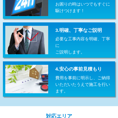
お困りの時はいつでもすぐに
交換・取付(排水栓・排水トラップ
22,000円+材料費
（P/S/ポップアップ））
駆けつけます！
交換・取付（その他部品）
11,000円+材料費
3.明確、丁寧なご説明
持込商品取付（単水栓）
13,200円
必要な工事内容を明確、丁寧
持込商品取付（混合水栓）
16,500円
に
ご説明します。
持込商品取付（浄水器・分岐水栓）
16,500円
給水管工事※（ホール加工)
16,500円
4.安心の事前見積もり
給水管工事※（バンド止め)
3,300円
費用を事前に明示し、ご納得
いただいたうえで施工を行い
給水管工事※（支持金具設置)
5,500円
ます。
給水管工事※（保温材使用（バンド止
5,500円
め込み）)
給水管工事※（土の掘削・埋め戻し作
11,000円
対応エリア
業)