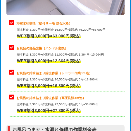
理・調整・分解・加工など（軽作業）
止水・漏水調査・防水処理・清掃・修
22,000円
理・調整・分解・加工など（中作業）
浴室水栓交換（壁付サーモ 混合水栓）
基本料金 3,300円+作業料金 16,500円+部品代 46,200円=66,000円
止水・漏水調査・防水処理・清掃・修
33,000円
WEB割引3,000円➡63,000円(税込)
理・調整・分解・加工など（重作業）
お風呂の部品交換（ハンドル交換）
トイレタンク脱着
16,500円
基本料金 3,300円+作業料金 11,000円+部品代 1,364円=15,664円
WEB割引3,000円➡12,664円(税込)
トイレ便器脱着
16,500円
タンクレストイレ脱着
33,000円
お風呂の排水詰まり除去作業（トーラー作業3ｍ迄）
基本料金 3,300円+作業料金 16,500円+部品代 0円=19,800円
小便器トイレ脱着
現地見積
WEB割引3,000円➡16,800円(税込)
その他部品の脱着
8,800円～
お風呂の排水詰まり除去作業（高圧洗浄3ｍ迄）
基本料金 3,300円+作業料金 27,500円+部品代 0円=30,800円
交換・取付（タンク）
22,000円+材料費
WEB割引3,000円➡27,800円(税込)
交換・取付（便器）
22,000円+材料費
お風呂つまり・水漏れ修理の作業料金表