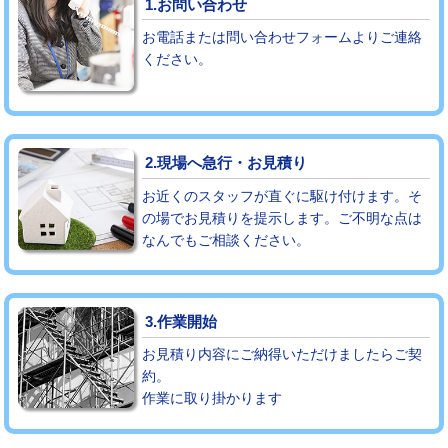
1.お問い合わせ
お電話または問い合わせフォームよりご連絡
モルタル補修（厚さ10㎝まで）
27,500円
ください。
モルタル補修（厚さ10㎝超え）
38,500円
追加人工
16,500円
2.現場へ急行・お見積り
廃棄・処分
現場見積
お近くのスタッフが直ぐに駆け付けます。そ
※給水管工事は20mmまでの価格です。
の場でお見積りを提示します。ご不明な点は
なんでもご相談ください。
3.作業開始
お見積り内容にご納得いただけましたらご契
約。
作業に取り掛かります