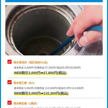
給水管工事※（ライニング鋼管・銅
44,000円
追加トーラー機使用/3m超え
+3,300円
管・ポリ管・HT管使用/3ｍまで)
カメラ調査
33,000円
給水管工事※（ライニング鋼管・銅
+8,800円
管・ポリ管・HT管使用/3ｍ超え)
桝清掃
8,800円
排水管工事（土の掘削・埋め戻し作
11,000円~
止水・漏水調査・防水処理・清掃・修
11,000円
業）
理・調整・分解・加工など（軽作業）
排水管工事（排水管工事/3ｍまで）
55,000円
止水・漏水調査・防水処理・清掃・修
22,000円
理・調整・分解・加工など（中作業）
排水管工事（追加 排水管工事/3ｍ超
+11,000円
排水管洗浄（高圧洗浄3ｍ迄）
え）
基本料金 3,300円+作業料金 27,500円+部品代 0円=30,800円
止水・漏水調査・防水処理・清掃・修
33,000円
WEB割引3,000円➡27,800円(税込)
理・調整・分解・加工など（重作業）
マス交換（土の掘削・埋め戻し作業）
11,000円~
排水管工事（8ｍ）
その他部品の脱着
8,800円～
マス交換（深さ50㎝未満）
55,000円
基本料金 3,300円+作業料金 110,000円+部品代 0円=113,300円
WEB割引3,000円➡110,300円(税込)
交換・取付（タンク）
22,000円+材料費
マス交換（深さ50㎝以上）
66,000円
交換・取付(単水栓（壁付・デッキ
13,200円+材料費
コンクリート斫り（厚さ10㎝まで）
27,500円
排水桝交換（1箇所）