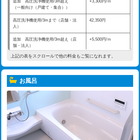
追加 高圧洗浄機使用/3m超え
+3,300円/ｍ
（一般向け（戸建て・集合））
高圧洗浄機使用/3mまで（店舗・法
42,350円
人）
追加 高圧洗浄機使用/3m超え（店
+5,500円/ｍ
舗・法人）
上記の表をスクロールで他の料金もご覧になれます。
高度高圧洗浄換
現地調査
トーラー作業
16,500円
お風呂
トーラー機使用/3mまで
33,000円
追加トーラー機使用/3m超え
+3,300円
カメラ調査
33,000円
桝清掃
8,800円
止水・漏水調査・防水処理・清掃・修
11,000円