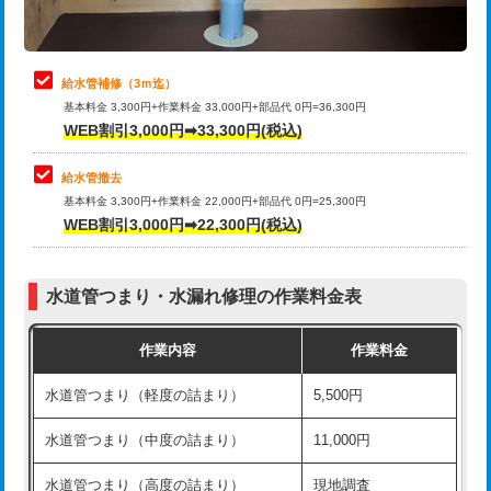
理・調整・分解・加工など（軽作業）
排水管工事（追加 排水管工事/3ｍ超
+11,000円
止水・漏水調査・防水処理・清掃・修
22,000円
え）
理・調整・分解・加工など（中作業）
給水管補修（3ｍ迄）
マス交換（土の掘削・埋め戻し作業）
11,000円~
基本料金 3,300円+作業料金 33,000円+部品代 0円=36,300円
止水・漏水調査・防水処理・清掃・修
33,000円
WEB割引3,000円➡33,300円(税込)
理・調整・分解・加工など（重作業）
マス交換（深さ50㎝未満）
55,000円
給水管撤去
その他部品の脱着
8,800円～
マス交換（深さ50㎝以上）
66,000円
基本料金 3,300円+作業料金 22,000円+部品代 0円=25,300円
WEB割引3,000円➡22,300円(税込)
交換・取付（タンク）
22,000円+材料費
コンクリート斫り（厚さ10㎝まで）
27,500円
交換・取付(単水栓（壁付・デッキ
13,200円+材料費
コンクリート斫り（厚さ10㎝超え）
38,500円
式）)
水道管つまり・水漏れ修理の作業料金表
モルタル補修（厚さ10㎝まで）
27,500円
交換・取付(混合水栓（壁付・デッキ
16,500円+材料費
作業内容
作業料金
式・ワンホール）)
モルタル補修（厚さ10㎝超え）
38,500円
水道管つまり（軽度の詰まり）
5,500円
交換・取付(排水栓・排水トラップ
22,000円+材料費
洗面台設置
38,500円
（P/S/ポップアップ））
水道管つまり（中度の詰まり）
11,000円
化粧台設置
22,000円
交換・取付（その他部品）
11,000円+材料費
水道管つまり（高度の詰まり）
現地調査