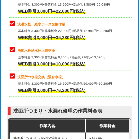
管・ポリ管・HT管使用/3ｍ超え)
基本料金 3,300円+作業料金 13,200円+部品代 8,580円=25,080円
止水・漏水調査・防水処理・清掃・修
33,000円
WEB割引3,000円➡22,080円(税込)
理・調整・分解・加工など（重作業）
排水管工事（土の掘削・埋め戻し作
11,000円~
業）
洗濯水栓、給水ホース交換作業
キッチンタンク脱着
16,500円
基本料金 3,300円+作業料金 22,000円+部品代 12,980円=38,280円
排水管工事（排水管工事/3ｍまで）
55,000円
WEB割引3,000円➡35,280円(税込)
その他部品の脱着
8,800円～
排水管工事（追加 排水管工事/3ｍ超
+11,000円
交換・取付（タンク）
22,000円+材料費
洗濯水栓給水栓上部交換
え）
基本料金 3,300円+作業料金 8,800円+部品代 990円=13,090円
交換・取付(単水栓（壁付・デッキ
13,200円+材料費
WEB割引3,000円➡10,090円(税込)
マス交換（土の掘削・埋め戻し作業）
11,000円~
式）)
洗面所の水栓交換（混合水栓）
マス交換（深さ50㎝未満）
55,000円
交換・取付(混合水栓（壁付・デッキ
16,500円+材料費
基本料金 3,300円+作業料金 16,500円+部品代 59,400円=79,200円
式・ワンホール）)
WEB割引3,000円➡76,200円(税込)
マス交換（深さ50㎝以上）
66,000円
交換・取付(排水栓・排水トラップ
22,000円+材料費
コンクリート斫り（厚さ10㎝まで）
27,500円
（P/S/ポップアップ））
洗面所つまり・水漏れ修理の作業料金表
コンクリート斫り（厚さ10㎝超え）
38,500円
交換・取付（その他部品）
11,000円+材料費
作業内容
作業料金
モルタル補修（厚さ10㎝まで）
27,500円
持込商品取付（単水栓）
13,200円
洗面所つまり（軽度の詰まり）
5,500円