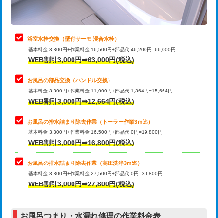
理・調整・分解・加工など（軽作業）
止水・漏水調査・防水処理・清掃・修
22,000円
理・調整・分解・加工など（中作業）
浴室水栓交換（壁付サーモ 混合水栓）
基本料金 3,300円+作業料金 16,500円+部品代 46,200円=66,000円
止水・漏水調査・防水処理・清掃・修
33,000円
WEB割引3,000円➡63,000円(税込)
理・調整・分解・加工など（重作業）
お風呂の部品交換（ハンドル交換）
トイレタンク脱着
16,500円
基本料金 3,300円+作業料金 11,000円+部品代 1,364円=15,664円
WEB割引3,000円➡12,664円(税込)
トイレ便器脱着
16,500円
タンクレストイレ脱着
33,000円
お風呂の排水詰まり除去作業（トーラー作業3ｍ迄）
基本料金 3,300円+作業料金 16,500円+部品代 0円=19,800円
小便器トイレ脱着
現地見積
WEB割引3,000円➡16,800円(税込)
その他部品の脱着
8,800円～
お風呂の排水詰まり除去作業（高圧洗浄3ｍ迄）
基本料金 3,300円+作業料金 27,500円+部品代 0円=30,800円
交換・取付（タンク）
22,000円+材料費
WEB割引3,000円➡27,800円(税込)
交換・取付（便器）
22,000円+材料費
お風呂つまり・水漏れ修理の作業料金表