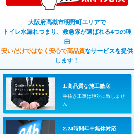
コンクリート斫り（厚さ10㎝超え）
38,500円
桝清掃
8,800円
モルタル補修（厚さ10㎝まで）
27,500円
大阪府高槻市明野町エリアで
止水・漏水調査・防水処理・清掃・修
11,000円
理・調整・分解・加工など（軽作業）
トイレ水漏れつまり、救急隊が選ばれる4つの理
モルタル補修（厚さ10㎝超え）
38,500円
由
止水・漏水調査・防水処理・清掃・修
22,000円
追加人工
16,500円
理・調整・分解・加工など（中作業）
安いだけではなく安心で高品質
なサービスを提供
廃棄・処分
現場見積
します！
止水・漏水調査・防水処理・清掃・修
33,000円
理・調整・分解・加工など（重作業）
その他部品の脱着
8,800円～
1.高品質な施工徹底
交換・取付（タンク）
22,000円+材料費
手抜き工事は絶対に致しませ
交換・取付(単水栓（壁付・デッキ
13,200円+材料費
ん！
式）)
交換・取付(混合水栓（壁付・デッキ
16,500円+材料費
式・ワンホール）)
2.24時間年中無休対応