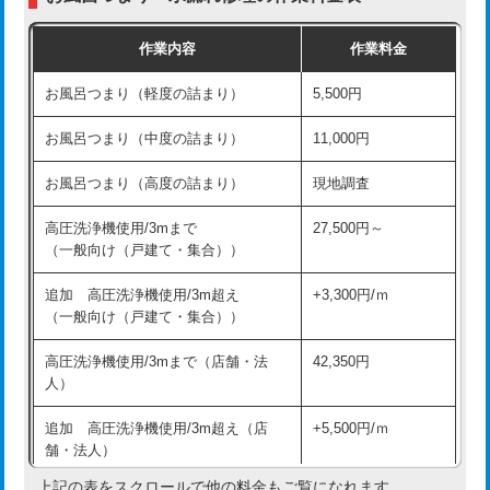
交換・取付（普通便座）
11,000円+材料費
作業内容
作業料金
交換・取付（温水洗浄便座）
16,500円+材料費
お風呂つまり（軽度の詰まり）
5,500円
交換・取付(単水栓（壁付・デッキ
13,200円+材料費
式）)
お風呂つまり（中度の詰まり）
11,000円
交換・取付(混合水栓（壁付・デッキ
16,500円+材料費
お風呂つまり（高度の詰まり）
現地調査
式・ワンホール）)
高圧洗浄機使用/3mまで
27,500円～
交換・取付(排水栓・排水トラップ
22,000円+材料費
（一般向け（戸建て・集合））
（P/S/ポップアップ））
追加 高圧洗浄機使用/3m超え
+3,300円/ｍ
交換・取付（その他部品）
11,000円+材料費
（一般向け（戸建て・集合））
持込商品取付（単水栓）
13,200円
高圧洗浄機使用/3mまで（店舗・法
42,350円
人）
持込商品取付（混合水栓）
16,500円
追加 高圧洗浄機使用/3m超え（店
+5,500円/ｍ
持込商品取付（浄水器・分岐水栓）
16,500円
舗・法人）
持込商品取付（温水洗浄便座）
22,000円
上記の表をスクロールで他の料金もご覧になれます。