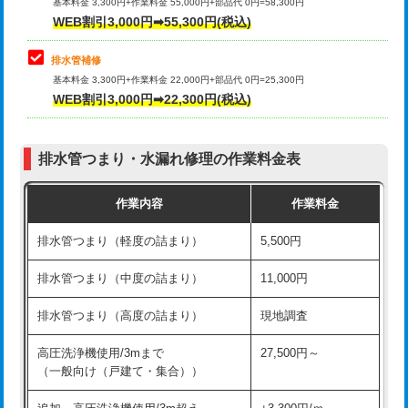
式）)
基本料金 3,300円+作業料金 55,000円+部品代 0円=58,300円
コンクリート斫り（厚さ10㎝超え）
38,500円
WEB割引3,000円➡55,300円(税込)
交換・取付(混合水栓（壁付・デッキ
16,500円+材料費
式・ワンホール）)
モルタル補修（厚さ10㎝まで）
27,500円
排水管補修
基本料金 3,300円+作業料金 22,000円+部品代 0円=25,300円
交換・取付(排水栓・排水トラップ
22,000円+材料費
モルタル補修（厚さ10㎝超え）
38,500円
WEB割引3,000円➡22,300円(税込)
（P/S/ポップアップ））
台所シンク・作業台設置
現場見積
交換・取付（その他部品）
11,000円+材料費
排水管つまり・水漏れ修理の作業料金表
追加人工
16,500円
持込商品取付（単水栓）
13,200円
作業内容
作業料金
廃棄・処分
現場見積
持込商品取付（混合水栓）
16,500円
排水管つまり（軽度の詰まり）
5,500円
※給水管工事は20mmまでの価格です。
持込商品取付（浄水器・分岐水栓）
16,500円
排水管つまり（中度の詰まり）
11,000円
給水管工事※（ホール加工)
16,500円
排水管つまり（高度の詰まり）
現地調査
給水管工事※（バンド止め)
3,300円
高圧洗浄機使用/3mまで
27,500円～
（一般向け（戸建て・集合））
給水管工事※（支持金具設置)
5,500円