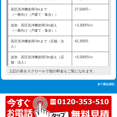
追加人工
16,500円
持込商品取付（単水栓）
13,200円
高圧洗浄機使用/3mまで
27,500円～
廃棄・処分
現場見積
（一般向け（戸建て・集合））
持込商品取付（混合水栓）
16,500円
※給水管工事は20mmまでの価格です。
追加 高圧洗浄機使用/3m超え
+3,300円/ｍ
持込商品取付（浄水器・分岐水栓）
16,500円
（一般向け（戸建て・集合））
排水管工事（土の掘削・埋め戻し作
11,000円~
高圧洗浄機使用/3mまで（店舗・法
42,350円
業）
人）
排水管工事（排水管工事/3ｍまで）
55,000円
追加 高圧洗浄機使用/3m超え（店
+5,500円/ｍ
舗・法人）
排水管工事（追加 排水管工事/3ｍ超
+11,000円
え）
上記の表をスクロールで他の料金もご覧になれます。
高度高圧洗浄換
現地調査
マス交換（土の掘削・埋め戻し作業）
11,000円~
トーラー作業
16,500円
全て税込表記
マス交換（深さ50㎝未満）
55,000円
トーラー機使用/3mまで
33,000円
マス交換（深さ50㎝以上）
66,000円
追加トーラー機使用/3m超え
+3,300円
コンクリート斫り（厚さ10㎝まで）
27,500円
カメラ調査
33,000円