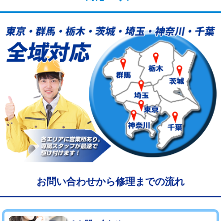
給水管工事※（塩ビ管（VP・HI）使
33,000円
用/3ｍまで)
給水管工事※（塩ビ管（VP・HI）使
+8,800円
用（追加）/3ｍ超え)
給水管工事※（ライニング鋼管・銅
44,000円
管・ポリ管・HT管使用/3ｍまで)
給水管工事※（ライニング鋼管・銅
+8,800円
管・ポリ管・HT管使用/3ｍ超え)
マス交換（土の掘削・埋め戻し作業）
11,000円~
マス交換（深さ50㎝未満）
55,000円
マス交換（深さ50㎝以上）
66,000円
お問い合わせから修理までの流れ
コンクリート斫り（厚さ10㎝まで）
27,500円
コンクリート斫り（厚さ10㎝超え）
38,500円