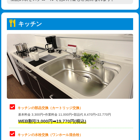
高度高圧洗浄換
現地調査
持込商品取付（普通便座⇔温水洗浄便
22,000円
トーラー作業
16,500円
座）
キッチン
トーラー機使用/3mまで
33,000円
給水管工事※（ホール加工)
16,500円
追加トーラー機使用/3m超え
+3,300円
給水管工事※（バンド止め)
3,300円
カメラ調査
33,000円
給水管工事※（支持金具設置)
5,500円
桝清掃
8,800円
給水管工事※（保温材使用（バンド止
5,500円
め込み）)
止水・漏水調査・防水処理・清掃・修
11,000円
理・調整・分解・加工など（軽作業）
給水管工事※（土の掘削・埋め戻し作
11,000円
業)
止水・漏水調査・防水処理・清掃・修
22,000円
理・調整・分解・加工など（中作業）
給水管工事※（塩ビ管（VP・HI）使
33,000円
キッチンの部品交換（カートリッジ交換）
用/3ｍまで)
基本料金 3,300円+作業料金 11,000円+部品代 8,470円=22,770円
止水・漏水調査・防水処理・清掃・修
33,000円
WEB割引3,000円➡19,770円(税込)
理・調整・分解・加工など（重作業）
給水管工事※（塩ビ管（VP・HI）使
+8,800円
用（追加）/3ｍ超え)
キッチンの水栓交換（ワンホール混合栓）
お風呂タンク脱着
16,500円