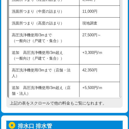
モルタル補修（厚さ10㎝超え）
38,500円
持込商品取付（混合水栓）
16,500円
洗面所つまり（中度の詰まり）
11,000円
洗面台設置
38,500円
持込商品取付（浄水器・分岐水栓）
16,500円
洗面所つまり（高度の詰まり）
現地調査
バスタブ設置
現場見積
給水管工事※（ホール加工)
16,500円
高圧洗浄機使用/3mまで
27,500円～
追加人工
16,500円
（一般向け（戸建て・集合））
給水管工事※（バンド止め)
3,300円
廃棄・処分
現場見積
追加 高圧洗浄機使用/3m超え
+3,300円/ｍ
給水管工事※（支持金具設置)
5,500円
（一般向け（戸建て・集合））
※給水管工事は20mmまでの価格です。
給水管工事※（保温材使用（バンド止
5,500円
高圧洗浄機使用/3mまで（店舗・法
42,350円
め込み）)
人）
給水管工事※（土の掘削・埋め戻し作
11,000円
追加 高圧洗浄機使用/3m超え（店
+5,500円/ｍ
業)
舗・法人）
給水管工事※（塩ビ管（VP・HI）使
33,000円
上記の表をスクロールで他の料金もご覧になれます。
高度高圧洗浄換
現地調査
用/3ｍまで)
トーラー作業
16,500円
給水管工事※（塩ビ管（VP・HI）使
+8,800円
用（追加）/3ｍ超え)
排水口 排水管
トーラー機使用/3mまで
33,000円