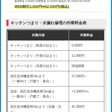
基本料金 3,300円+作業料金 16,500円+部品代 35,750円=55,550円
給水管工事※（ライニング鋼管・銅
44,000円
WEB割引3,000円➡52,550円(税込)
その他部品の脱着
8,800円～
管・ポリ管・HT管使用/3ｍまで)
交換・取付（タンク）
22,000円+材料費
給水管工事※（ライニング鋼管・銅
+8,800円
管・ポリ管・HT管使用/3ｍ超え)
キッチンつまり・水漏れ修理の作業料金表
交換・取付(単水栓（壁付・デッキ
13,200円+材料費
式）)
排水管工事（土の掘削・埋め戻し作
11,000円~
作業内容
作業料金
業）
交換・取付(混合水栓（壁付・デッキ
16,500円+材料費
キッチンつまり（軽度の詰まり）
5,500円
式・ワンホール）)
排水管工事（排水管工事/3ｍまで）
55,000円
キッチンつまり（中度の詰まり）
11,000円
交換・取付(排水栓・排水トラップ
22,000円+材料費
排水管工事（追加 排水管工事/3ｍ超
+11,000円
（P/S/ポップアップ））
え）
キッチンつまり（高度の詰まり）
現地調査
交換・取付（その他部品）
11,000円+材料費
マス交換（土の掘削・埋め戻し作業）
11,000円~
高圧洗浄機使用/3mまで
27,500円～
（一般向け（戸建て・集合））
持込商品取付（単水栓）
13,200円
マス交換（深さ50㎝未満）
55,000円
追加 高圧洗浄機使用/3m超え
+3,300円/ｍ
持込商品取付（混合水栓）
16,500円
マス交換（深さ50㎝以上）
66,000円
（一般向け（戸建て・集合））
持込商品取付（浄水器・分岐水栓）
16,500円
コンクリート斫り（厚さ10㎝まで）
27,500円
高圧洗浄機使用/3mまで（店舗・法
42,350円
人）