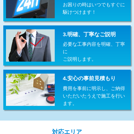
お困りの時はいつでもすぐに
交換・取付(排水栓・排水トラップ
22,000円+材料費
（P/S/ポップアップ））
駆けつけます！
交換・取付（その他部品）
11,000円+材料費
3.明確、丁寧なご説明
持込商品取付（単水栓）
13,200円
必要な工事内容を明確、丁寧
持込商品取付（混合水栓）
16,500円
に
ご説明します。
持込商品取付（浄水器・分岐水栓）
16,500円
給水管工事※（ホール加工)
16,500円
4.安心の事前見積もり
給水管工事※（バンド止め)
3,300円
費用を事前に明示し、ご納得
いただいたうえで施工を行い
給水管工事※（支持金具設置)
5,500円
ます。
給水管工事※（保温材使用（バンド止
5,500円
め込み）)
給水管工事※（土の掘削・埋め戻し作
11,000円
対応エリア
業)