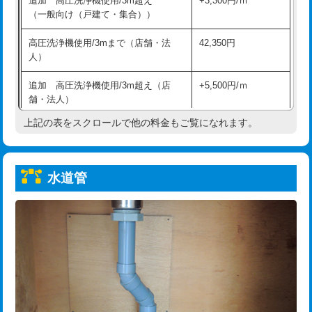
追加 高圧洗浄機使用/3m超え
+3,300円/ｍ
給水管工事※（保温材使用（バンド止
5,500円
（一般向け（戸建て・集合））
め込み）)
高圧洗浄機使用/3mまで（店舗・法
42,350円
給水管工事※（土の掘削・埋め戻し作
11,000円
人）
業)
追加 高圧洗浄機使用/3m超え（店
+5,500円/ｍ
給水管工事※（塩ビ管（VP・HI）使
33,000円
舗・法人）
用/3ｍまで)
上記の表をスクロールで他の料金もご覧になれます。
高度高圧洗浄換
現地調査
給水管工事※（塩ビ管（VP・HI）使
+8,800円
用（追加）/3ｍ超え)
トーラー作業
16,500円
給水管工事※（ライニング鋼管・銅
44,000円
水道管
トーラー機使用/3mまで
33,000円
管・ポリ管・HT管使用/3ｍまで)
追加トーラー機使用/3m超え
+3,300円
給水管工事※（ライニング鋼管・銅
+8,800円
管・ポリ管・HT管使用/3ｍ超え)
カメラ調査
33,000円
排水管工事（土の掘削・埋め戻し作
11,000円~
桝清掃
8,800円
業）
止水・漏水調査・防水処理・清掃・修
11,000円
排水管工事（排水管工事/3ｍまで）
55,000円