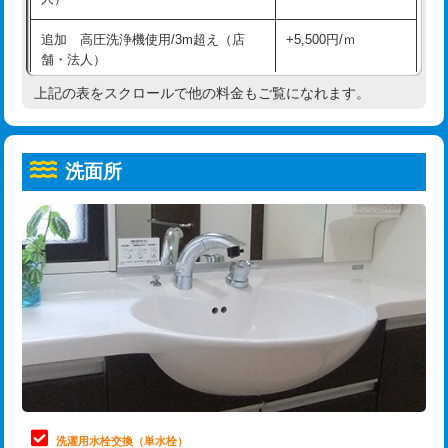
給水管工事※（ホール加工)
16,500円
コンクリート斫り（厚さ10㎝超え）
38,500円
追加 高圧洗浄機使用/3m超え（店
+5,500円/ｍ
給水管工事※（バンド止め)
3,300円
モルタル補修（厚さ10㎝まで）
27,500円
舗・法人）
給水管工事※（支持金具設置)
5,500円
モルタル補修（厚さ10㎝超え）
38,500円
上記の表をスクロールで他の料金もご覧になれます。
高度高圧洗浄換
現地調査
給水管工事※（保温材使用（バンド止
5,500円
洗面台設置
38,500円
トーラー作業
16,500円
め込み）)
洗面所
追加人工
16,500円
トーラー機使用/3mまで
33,000円
給水管工事※（土の掘削・埋め戻し作
11,000円
業)
廃棄・処分
現場見積
追加トーラー機使用/3m超え
+3,300円
給水管工事※（塩ビ管（VP・HI）使
33,000円
※給水管工事は20mmまでの価格です。
カメラ調査
33,000円
用/3ｍまで)
桝清掃
8,800円
給水管工事※（塩ビ管（VP・HI）使
+8,800円
用（追加）/3ｍ超え)
止水・漏水調査・防水処理・清掃・修
11,000円
理・調整・分解・加工など（軽作業）
給水管工事※（ライニング鋼管・銅
44,000円
管・ポリ管・HT管使用/3ｍまで)
止水・漏水調査・防水処理・清掃・修
22,000円
理・調整・分解・加工など（中作業）
給水管工事※（ライニング鋼管・銅
+8,800円
洗濯用水栓交換（単水栓）