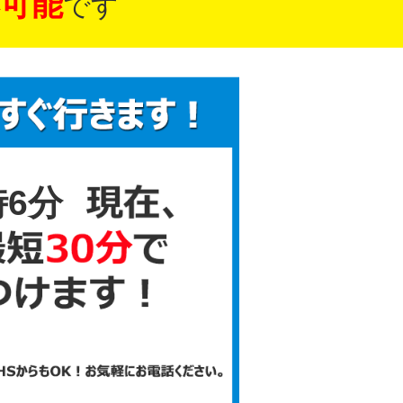
可能
です
時6分