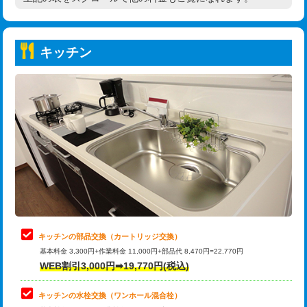
高度高圧洗浄換
現地調査
持込商品取付（普通便座⇔温水洗浄便
22,000円
トーラー作業
16,500円
座）
キッチン
トーラー機使用/3mまで
33,000円
給水管工事※（ホール加工)
16,500円
追加トーラー機使用/3m超え
+3,300円
給水管工事※（バンド止め)
3,300円
カメラ調査
33,000円
給水管工事※（支持金具設置)
5,500円
桝清掃
8,800円
給水管工事※（保温材使用（バンド止
5,500円
め込み）)
止水・漏水調査・防水処理・清掃・修
11,000円
理・調整・分解・加工など（軽作業）
給水管工事※（土の掘削・埋め戻し作
11,000円
業)
止水・漏水調査・防水処理・清掃・修
22,000円
理・調整・分解・加工など（中作業）
給水管工事※（塩ビ管（VP・HI）使
33,000円
キッチンの部品交換（カートリッジ交換）
用/3ｍまで)
基本料金 3,300円+作業料金 11,000円+部品代 8,470円=22,770円
止水・漏水調査・防水処理・清掃・修
33,000円
WEB割引3,000円➡19,770円(税込)
理・調整・分解・加工など（重作業）
給水管工事※（塩ビ管（VP・HI）使
+8,800円
用（追加）/3ｍ超え)
キッチンの水栓交換（ワンホール混合栓）
お風呂タンク脱着
16,500円