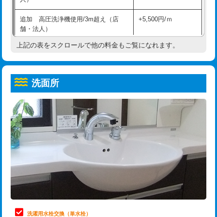
給水管工事※（ホール加工)
16,500円
コンクリート斫り（厚さ10㎝超え）
38,500円
追加 高圧洗浄機使用/3m超え（店
+5,500円/ｍ
給水管工事※（バンド止め)
3,300円
モルタル補修（厚さ10㎝まで）
27,500円
舗・法人）
給水管工事※（支持金具設置)
5,500円
モルタル補修（厚さ10㎝超え）
38,500円
上記の表をスクロールで他の料金もご覧になれます。
高度高圧洗浄換
現地調査
給水管工事※（保温材使用（バンド止
5,500円
洗面台設置
38,500円
トーラー作業
16,500円
め込み）)
洗面所
追加人工
16,500円
トーラー機使用/3mまで
33,000円
給水管工事※（土の掘削・埋め戻し作
11,000円
業)
廃棄・処分
現場見積
追加トーラー機使用/3m超え
+3,300円
給水管工事※（塩ビ管（VP・HI）使
33,000円
※給水管工事は20mmまでの価格です。
カメラ調査
33,000円
用/3ｍまで)
桝清掃
8,800円
給水管工事※（塩ビ管（VP・HI）使
+8,800円
用（追加）/3ｍ超え)
止水・漏水調査・防水処理・清掃・修
11,000円
理・調整・分解・加工など（軽作業）
給水管工事※（ライニング鋼管・銅
44,000円
管・ポリ管・HT管使用/3ｍまで)
止水・漏水調査・防水処理・清掃・修
22,000円
理・調整・分解・加工など（中作業）
給水管工事※（ライニング鋼管・銅
+8,800円
洗濯用水栓交換（単水栓）