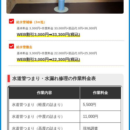
理・調整・分解・加工など（軽作業）
排水管工事（追加 排水管工事/3ｍ超
+11,000円
止水・漏水調査・防水処理・清掃・修
22,000円
え）
理・調整・分解・加工など（中作業）
給水管補修（3ｍ迄）
マス交換（土の掘削・埋め戻し作業）
11,000円~
基本料金 3,300円+作業料金 33,000円+部品代 0円=36,300円
止水・漏水調査・防水処理・清掃・修
33,000円
WEB割引3,000円➡33,300円(税込)
理・調整・分解・加工など（重作業）
マス交換（深さ50㎝未満）
55,000円
給水管撤去
その他部品の脱着
8,800円～
マス交換（深さ50㎝以上）
66,000円
基本料金 3,300円+作業料金 22,000円+部品代 0円=25,300円
WEB割引3,000円➡22,300円(税込)
交換・取付（タンク）
22,000円+材料費
コンクリート斫り（厚さ10㎝まで）
27,500円
交換・取付(単水栓（壁付・デッキ
13,200円+材料費
コンクリート斫り（厚さ10㎝超え）
38,500円
式）)
水道管つまり・水漏れ修理の作業料金表
モルタル補修（厚さ10㎝まで）
27,500円
交換・取付(混合水栓（壁付・デッキ
16,500円+材料費
作業内容
作業料金
式・ワンホール）)
モルタル補修（厚さ10㎝超え）
38,500円
水道管つまり（軽度の詰まり）
5,500円
交換・取付(排水栓・排水トラップ
22,000円+材料費
洗面台設置
38,500円
（P/S/ポップアップ））
水道管つまり（中度の詰まり）
11,000円
化粧台設置
22,000円
交換・取付（その他部品）
11,000円+材料費
水道管つまり（高度の詰まり）
現地調査