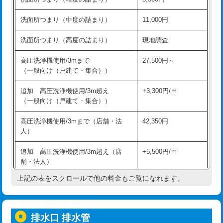
モルタル補修（厚さ10㎝超え）
38,500円
持込商品取付（混合水栓）
16,500円
洗面所つまり（中度の詰まり）
11,000円
洗面台設置
38,500円
持込商品取付（浄水器・分岐水栓）
16,500円
洗面所つまり（高度の詰まり）
現地調査
バスタブ設置
現場見積
給水管工事※（ホール加工)
16,500円
高圧洗浄機使用/3mまで
27,500円～
追加人工
16,500円
（一般向け（戸建て・集合））
給水管工事※（バンド止め)
3,300円
廃棄・処分
現場見積
追加 高圧洗浄機使用/3m超え
+3,300円/ｍ
給水管工事※（支持金具設置)
5,500円
（一般向け（戸建て・集合））
※給水管工事は20mmまでの価格です。
給水管工事※（保温材使用（バンド止
5,500円
高圧洗浄機使用/3mまで（店舗・法
42,350円
め込み）)
人）
給水管工事※（土の掘削・埋め戻し作
11,000円
追加 高圧洗浄機使用/3m超え（店
+5,500円/ｍ
業)
舗・法人）
給水管工事※（塩ビ管（VP・HI）使
33,000円
上記の表をスクロールで他の料金もご覧になれます。
高度高圧洗浄換
現地調査
用/3ｍまで)
トーラー作業
16,500円
給水管工事※（塩ビ管（VP・HI）使
+8,800円
用（追加）/3ｍ超え)
排水口 排水管
トーラー機使用/3mまで
33,000円