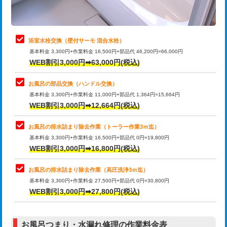
理・調整・分解・加工など（軽作業）
止水・漏水調査・防水処理・清掃・修
22,000円
理・調整・分解・加工など（中作業）
浴室水栓交換（壁付サーモ 混合水栓）
基本料金 3,300円+作業料金 16,500円+部品代 46,200円=66,000円
止水・漏水調査・防水処理・清掃・修
33,000円
WEB割引3,000円➡63,000円(税込)
理・調整・分解・加工など（重作業）
お風呂の部品交換（ハンドル交換）
トイレタンク脱着
16,500円
基本料金 3,300円+作業料金 11,000円+部品代 1,364円=15,664円
WEB割引3,000円➡12,664円(税込)
トイレ便器脱着
16,500円
タンクレストイレ脱着
33,000円
お風呂の排水詰まり除去作業（トーラー作業3ｍ迄）
基本料金 3,300円+作業料金 16,500円+部品代 0円=19,800円
小便器トイレ脱着
現地見積
WEB割引3,000円➡16,800円(税込)
その他部品の脱着
8,800円～
お風呂の排水詰まり除去作業（高圧洗浄3ｍ迄）
基本料金 3,300円+作業料金 27,500円+部品代 0円=30,800円
交換・取付（タンク）
22,000円+材料費
WEB割引3,000円➡27,800円(税込)
交換・取付（便器）
22,000円+材料費
お風呂つまり・水漏れ修理の作業料金表