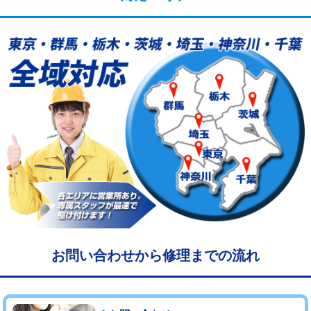
給水管工事※（塩ビ管（VP・HI）使
33,000円
用/3ｍまで)
給水管工事※（塩ビ管（VP・HI）使
+8,800円
用（追加）/3ｍ超え)
給水管工事※（ライニング鋼管・銅
44,000円
管・ポリ管・HT管使用/3ｍまで)
給水管工事※（ライニング鋼管・銅
+8,800円
管・ポリ管・HT管使用/3ｍ超え)
マス交換（土の掘削・埋め戻し作業）
11,000円~
マス交換（深さ50㎝未満）
55,000円
マス交換（深さ50㎝以上）
66,000円
お問い合わせから修理までの流れ
コンクリート斫り（厚さ10㎝まで）
27,500円
コンクリート斫り（厚さ10㎝超え）
38,500円