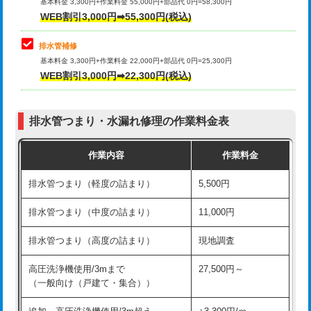
式）)
基本料金 3,300円+作業料金 55,000円+部品代 0円=58,300円
コンクリート斫り（厚さ10㎝超え）
38,500円
WEB割引3,000円➡55,300円(税込)
交換・取付(混合水栓（壁付・デッキ
16,500円+材料費
式・ワンホール）)
モルタル補修（厚さ10㎝まで）
27,500円
排水管補修
基本料金 3,300円+作業料金 22,000円+部品代 0円=25,300円
交換・取付(排水栓・排水トラップ
22,000円+材料費
モルタル補修（厚さ10㎝超え）
38,500円
WEB割引3,000円➡22,300円(税込)
（P/S/ポップアップ））
台所シンク・作業台設置
現場見積
交換・取付（その他部品）
11,000円+材料費
排水管つまり・水漏れ修理の作業料金表
追加人工
16,500円
持込商品取付（単水栓）
13,200円
作業内容
作業料金
廃棄・処分
現場見積
持込商品取付（混合水栓）
16,500円
排水管つまり（軽度の詰まり）
5,500円
※給水管工事は20mmまでの価格です。
持込商品取付（浄水器・分岐水栓）
16,500円
排水管つまり（中度の詰まり）
11,000円
給水管工事※（ホール加工)
16,500円
排水管つまり（高度の詰まり）
現地調査
給水管工事※（バンド止め)
3,300円
高圧洗浄機使用/3mまで
27,500円～
（一般向け（戸建て・集合））
給水管工事※（支持金具設置)
5,500円