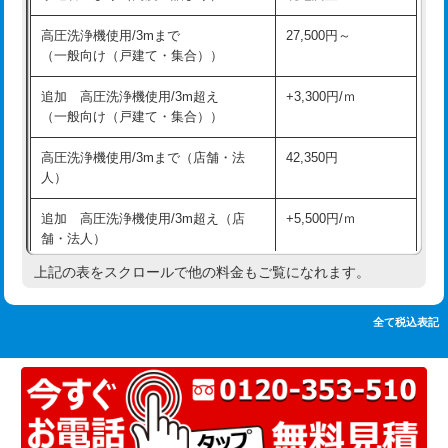
追加人工
16,500円
持込商品取付（単水栓）
13,200円
高圧洗浄機使用/3mまで
27,500円～
廃棄・処分
現場見積
（一般向け（戸建て・集合））
持込商品取付（混合水栓）
16,500円
※給水管工事は20mmまでの価格です。
追加 高圧洗浄機使用/3m超え
+3,300円/ｍ
持込商品取付（浄水器・分岐水栓）
16,500円
（一般向け（戸建て・集合））
排水管工事（土の掘削・埋め戻し作
11,000円~
高圧洗浄機使用/3mまで（店舗・法
42,350円
業）
人）
排水管工事（排水管工事/3ｍまで）
55,000円
追加 高圧洗浄機使用/3m超え（店
+5,500円/ｍ
舗・法人）
排水管工事（追加 排水管工事/3ｍ超
+11,000円
え）
上記の表をスクロールで他の料金もご覧になれます。
高度高圧洗浄換
現地調査
マス交換（土の掘削・埋め戻し作業）
11,000円~
トーラー作業
16,500円
全て税込表記
マス交換（深さ50㎝未満）
55,000円
トーラー機使用/3mまで
33,000円
マス交換（深さ50㎝以上）
66,000円
追加トーラー機使用/3m超え
+3,300円
コンクリート斫り（厚さ10㎝まで）
27,500円
カメラ調査
33,000円