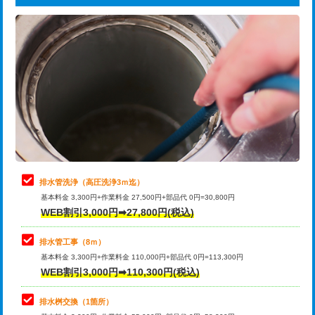
給水管工事※（ライニング鋼管・銅
44,000円
追加トーラー機使用/3m超え
+3,300円
管・ポリ管・HT管使用/3ｍまで)
カメラ調査
33,000円
給水管工事※（ライニング鋼管・銅
+8,800円
管・ポリ管・HT管使用/3ｍ超え)
桝清掃
8,800円
排水管工事（土の掘削・埋め戻し作
11,000円~
止水・漏水調査・防水処理・清掃・修
11,000円
業）
理・調整・分解・加工など（軽作業）
排水管工事（排水管工事/3ｍまで）
55,000円
止水・漏水調査・防水処理・清掃・修
22,000円
理・調整・分解・加工など（中作業）
排水管工事（追加 排水管工事/3ｍ超
+11,000円
排水管洗浄（高圧洗浄3ｍ迄）
え）
基本料金 3,300円+作業料金 27,500円+部品代 0円=30,800円
止水・漏水調査・防水処理・清掃・修
33,000円
WEB割引3,000円➡27,800円(税込)
理・調整・分解・加工など（重作業）
マス交換（土の掘削・埋め戻し作業）
11,000円~
排水管工事（8ｍ）
その他部品の脱着
8,800円～
マス交換（深さ50㎝未満）
55,000円
基本料金 3,300円+作業料金 110,000円+部品代 0円=113,300円
WEB割引3,000円➡110,300円(税込)
交換・取付（タンク）
22,000円+材料費
マス交換（深さ50㎝以上）
66,000円
交換・取付(単水栓（壁付・デッキ
13,200円+材料費
コンクリート斫り（厚さ10㎝まで）
27,500円
排水桝交換（1箇所）