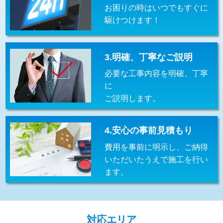
お困りの時はいつでもすぐに
交換・取付(排水栓・排水トラップ
22,000円+材料費
（P/S/ポップアップ））
駆けつけます！
交換・取付（その他部品）
11,000円+材料費
3.明確、丁寧なご説明
持込商品取付（単水栓）
13,200円
必要な工事内容を明確、丁寧
持込商品取付（混合水栓）
16,500円
に
ご説明します。
持込商品取付（浄水器・分岐水栓）
16,500円
給水管工事※（ホール加工)
16,500円
4.安心の事前見積もり
給水管工事※（バンド止め)
3,300円
費用を事前に明示し、ご納得
いただいたうえで施工を行い
給水管工事※（支持金具設置)
5,500円
ます。
給水管工事※（保温材使用（バンド止
5,500円
め込み）)
給水管工事※（土の掘削・埋め戻し作
11,000円
対応エリア
業)