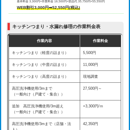
基本料金 3,300円+作業料金 16,500円+部品代 35,750円=55,550円
給水管工事※（ライニング鋼管・銅
44,000円
WEB割引3,000円➡52,550円(税込)
その他部品の脱着
8,800円～
管・ポリ管・HT管使用/3ｍまで)
交換・取付（タンク）
22,000円+材料費
給水管工事※（ライニング鋼管・銅
+8,800円
管・ポリ管・HT管使用/3ｍ超え)
キッチンつまり・水漏れ修理の作業料金表
交換・取付(単水栓（壁付・デッキ
13,200円+材料費
式）)
排水管工事（土の掘削・埋め戻し作
11,000円~
作業内容
作業料金
業）
交換・取付(混合水栓（壁付・デッキ
16,500円+材料費
キッチンつまり（軽度の詰まり）
5,500円
式・ワンホール）)
排水管工事（排水管工事/3ｍまで）
55,000円
キッチンつまり（中度の詰まり）
11,000円
交換・取付(排水栓・排水トラップ
22,000円+材料費
排水管工事（追加 排水管工事/3ｍ超
+11,000円
（P/S/ポップアップ））
え）
キッチンつまり（高度の詰まり）
現地調査
交換・取付（その他部品）
11,000円+材料費
マス交換（土の掘削・埋め戻し作業）
11,000円~
高圧洗浄機使用/3mまで
27,500円～
（一般向け（戸建て・集合））
持込商品取付（単水栓）
13,200円
マス交換（深さ50㎝未満）
55,000円
追加 高圧洗浄機使用/3m超え
+3,300円/ｍ
持込商品取付（混合水栓）
16,500円
マス交換（深さ50㎝以上）
66,000円
（一般向け（戸建て・集合））
持込商品取付（浄水器・分岐水栓）
16,500円
コンクリート斫り（厚さ10㎝まで）
27,500円
高圧洗浄機使用/3mまで（店舗・法
42,350円
人）