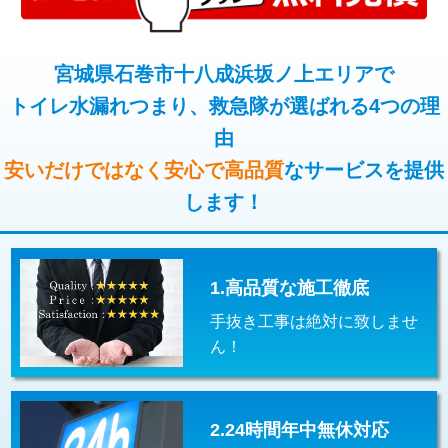
コンクリート斫り（厚さ10㎝超え）
38,500円
桝清掃
8,800円
モルタル補修（厚さ10㎝まで）
27,500円
宮城県石巻市十八成浜坂ノ上エリアで
止水・漏水調査・防水処理・清掃・修
11,000円
理・調整・分解・加工など（軽作業）
トイレ水漏れつまり、救急隊が選ばれる4つの理
モルタル補修（厚さ10㎝超え）
38,500円
由
止水・漏水調査・防水処理・清掃・修
22,000円
追加人工
16,500円
理・調整・分解・加工など（中作業）
安いだけではなく安心で高品質
なサービスを提供
廃棄・処分
現場見積
します！
止水・漏水調査・防水処理・清掃・修
33,000円
理・調整・分解・加工など（重作業）
その他部品の脱着
8,800円～
1.高品質な施工徹底
交換・取付（タンク）
22,000円+材料費
手抜き工事は絶対に致しませ
交換・取付(単水栓（壁付・デッキ
13,200円+材料費
ん！
式）)
交換・取付(混合水栓（壁付・デッキ
16,500円+材料費
式・ワンホール）)
2.24時間年中無休対応