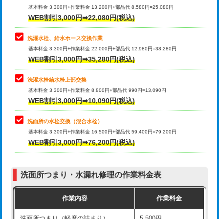
管・ポリ管・HT管使用/3ｍ超え)
基本料金 3,300円+作業料金 13,200円+部品代 8,580円=25,080円
止水・漏水調査・防水処理・清掃・修
33,000円
WEB割引3,000円➡22,080円(税込)
理・調整・分解・加工など（重作業）
排水管工事（土の掘削・埋め戻し作
11,000円~
業）
洗濯水栓、給水ホース交換作業
キッチンタンク脱着
16,500円
基本料金 3,300円+作業料金 22,000円+部品代 12,980円=38,280円
排水管工事（排水管工事/3ｍまで）
55,000円
WEB割引3,000円➡35,280円(税込)
その他部品の脱着
8,800円～
排水管工事（追加 排水管工事/3ｍ超
+11,000円
交換・取付（タンク）
22,000円+材料費
洗濯水栓給水栓上部交換
え）
基本料金 3,300円+作業料金 8,800円+部品代 990円=13,090円
交換・取付(単水栓（壁付・デッキ
13,200円+材料費
WEB割引3,000円➡10,090円(税込)
マス交換（土の掘削・埋め戻し作業）
11,000円~
式）)
洗面所の水栓交換（混合水栓）
マス交換（深さ50㎝未満）
55,000円
交換・取付(混合水栓（壁付・デッキ
16,500円+材料費
基本料金 3,300円+作業料金 16,500円+部品代 59,400円=79,200円
式・ワンホール）)
WEB割引3,000円➡76,200円(税込)
マス交換（深さ50㎝以上）
66,000円
交換・取付(排水栓・排水トラップ
22,000円+材料費
コンクリート斫り（厚さ10㎝まで）
27,500円
（P/S/ポップアップ））
洗面所つまり・水漏れ修理の作業料金表
コンクリート斫り（厚さ10㎝超え）
38,500円
交換・取付（その他部品）
11,000円+材料費
作業内容
作業料金
モルタル補修（厚さ10㎝まで）
27,500円
持込商品取付（単水栓）
13,200円
洗面所つまり（軽度の詰まり）
5,500円