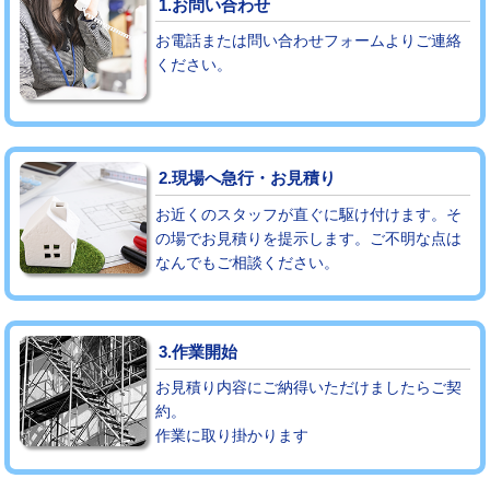
1.お問い合わせ
お電話または問い合わせフォームよりご連絡
モルタル補修（厚さ10㎝まで）
27,500円
ください。
モルタル補修（厚さ10㎝超え）
38,500円
追加人工
16,500円
2.現場へ急行・お見積り
廃棄・処分
現場見積
お近くのスタッフが直ぐに駆け付けます。そ
※給水管工事は20mmまでの価格です。
の場でお見積りを提示します。ご不明な点は
なんでもご相談ください。
3.作業開始
お見積り内容にご納得いただけましたらご契
約。
作業に取り掛かります