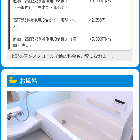
追加 高圧洗浄機使用/3m超え
+3,300円/ｍ
（一般向け（戸建て・集合））
高圧洗浄機使用/3mまで（店舗・法
42,350円
人）
追加 高圧洗浄機使用/3m超え（店
+5,500円/ｍ
舗・法人）
上記の表をスクロールで他の料金もご覧になれます。
高度高圧洗浄換
現地調査
トーラー作業
16,500円
お風呂
トーラー機使用/3mまで
33,000円
追加トーラー機使用/3m超え
+3,300円
カメラ調査
33,000円
桝清掃
8,800円
止水・漏水調査・防水処理・清掃・修
11,000円