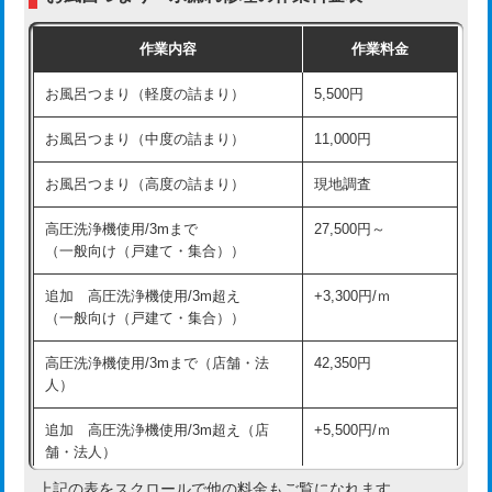
交換・取付（普通便座）
11,000円+材料費
作業内容
作業料金
交換・取付（温水洗浄便座）
16,500円+材料費
お風呂つまり（軽度の詰まり）
5,500円
交換・取付(単水栓（壁付・デッキ
13,200円+材料費
式）)
お風呂つまり（中度の詰まり）
11,000円
交換・取付(混合水栓（壁付・デッキ
16,500円+材料費
お風呂つまり（高度の詰まり）
現地調査
式・ワンホール）)
高圧洗浄機使用/3mまで
27,500円～
交換・取付(排水栓・排水トラップ
22,000円+材料費
（一般向け（戸建て・集合））
（P/S/ポップアップ））
追加 高圧洗浄機使用/3m超え
+3,300円/ｍ
交換・取付（その他部品）
11,000円+材料費
（一般向け（戸建て・集合））
持込商品取付（単水栓）
13,200円
高圧洗浄機使用/3mまで（店舗・法
42,350円
人）
持込商品取付（混合水栓）
16,500円
追加 高圧洗浄機使用/3m超え（店
+5,500円/ｍ
持込商品取付（浄水器・分岐水栓）
16,500円
舗・法人）
持込商品取付（温水洗浄便座）
22,000円
上記の表をスクロールで他の料金もご覧になれます。