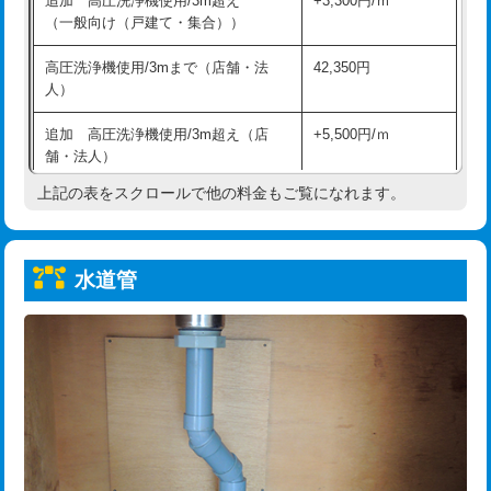
追加 高圧洗浄機使用/3m超え
+3,300円/ｍ
給水管工事※（保温材使用（バンド止
5,500円
（一般向け（戸建て・集合））
め込み）)
高圧洗浄機使用/3mまで（店舗・法
42,350円
給水管工事※（土の掘削・埋め戻し作
11,000円
人）
業)
追加 高圧洗浄機使用/3m超え（店
+5,500円/ｍ
給水管工事※（塩ビ管（VP・HI）使
33,000円
舗・法人）
用/3ｍまで)
上記の表をスクロールで他の料金もご覧になれます。
高度高圧洗浄換
現地調査
給水管工事※（塩ビ管（VP・HI）使
+8,800円
用（追加）/3ｍ超え)
トーラー作業
16,500円
給水管工事※（ライニング鋼管・銅
44,000円
水道管
トーラー機使用/3mまで
33,000円
管・ポリ管・HT管使用/3ｍまで)
追加トーラー機使用/3m超え
+3,300円
給水管工事※（ライニング鋼管・銅
+8,800円
管・ポリ管・HT管使用/3ｍ超え)
カメラ調査
33,000円
排水管工事（土の掘削・埋め戻し作
11,000円~
桝清掃
8,800円
業）
止水・漏水調査・防水処理・清掃・修
11,000円
排水管工事（排水管工事/3ｍまで）
55,000円