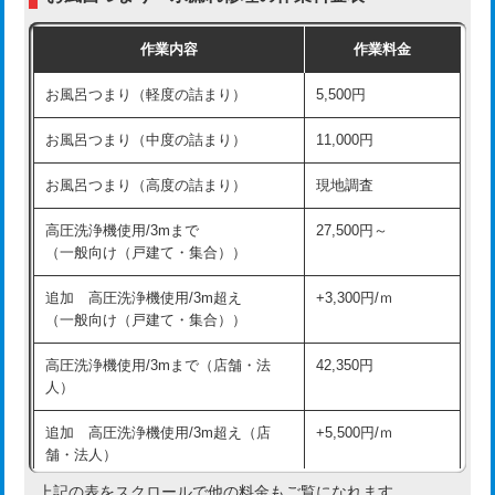
交換・取付（普通便座）
11,000円+材料費
作業内容
作業料金
交換・取付（温水洗浄便座）
16,500円+材料費
お風呂つまり（軽度の詰まり）
5,500円
交換・取付(単水栓（壁付・デッキ
13,200円+材料費
式）)
お風呂つまり（中度の詰まり）
11,000円
交換・取付(混合水栓（壁付・デッキ
16,500円+材料費
お風呂つまり（高度の詰まり）
現地調査
式・ワンホール）)
高圧洗浄機使用/3mまで
27,500円～
交換・取付(排水栓・排水トラップ
22,000円+材料費
（一般向け（戸建て・集合））
（P/S/ポップアップ））
追加 高圧洗浄機使用/3m超え
+3,300円/ｍ
交換・取付（その他部品）
11,000円+材料費
（一般向け（戸建て・集合））
持込商品取付（単水栓）
13,200円
高圧洗浄機使用/3mまで（店舗・法
42,350円
人）
持込商品取付（混合水栓）
16,500円
追加 高圧洗浄機使用/3m超え（店
+5,500円/ｍ
持込商品取付（浄水器・分岐水栓）
16,500円
舗・法人）
持込商品取付（温水洗浄便座）
22,000円
上記の表をスクロールで他の料金もご覧になれます。