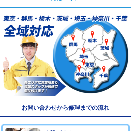
給水管工事※（塩ビ管（VP・HI）使
33,000円
用/3ｍまで)
給水管工事※（塩ビ管（VP・HI）使
+8,800円
用（追加）/3ｍ超え)
給水管工事※（ライニング鋼管・銅
44,000円
管・ポリ管・HT管使用/3ｍまで)
給水管工事※（ライニング鋼管・銅
+8,800円
管・ポリ管・HT管使用/3ｍ超え)
マス交換（土の掘削・埋め戻し作業）
11,000円~
マス交換（深さ50㎝未満）
55,000円
マス交換（深さ50㎝以上）
66,000円
お問い合わせから修理までの流れ
コンクリート斫り（厚さ10㎝まで）
27,500円
コンクリート斫り（厚さ10㎝超え）
38,500円