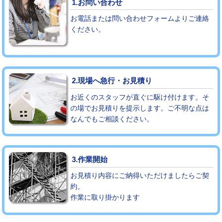
1.お問い合わせ
お電話または問い合わせフォームよりご連絡
モルタル補修（厚さ10㎝まで）
27,500円
ください。
モルタル補修（厚さ10㎝超え）
38,500円
追加人工
16,500円
2.現場へ急行・お見積り
廃棄・処分
現場見積
お近くのスタッフが直ぐに駆け付けます。そ
※給水管工事は20mmまでの価格です。
の場でお見積りを提示します。ご不明な点は
なんでもご相談ください。
3.作業開始
お見積り内容にご納得いただけましたらご契
約。
作業に取り掛かります