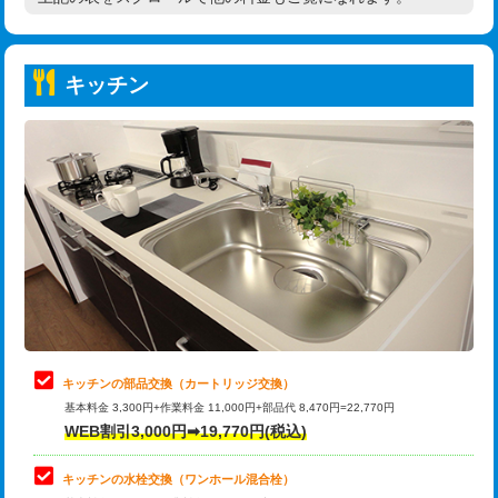
高度高圧洗浄換
現地調査
持込商品取付（普通便座⇔温水洗浄便
22,000円
トーラー作業
16,500円
座）
キッチン
トーラー機使用/3mまで
33,000円
給水管工事※（ホール加工)
16,500円
追加トーラー機使用/3m超え
+3,300円
給水管工事※（バンド止め)
3,300円
カメラ調査
33,000円
給水管工事※（支持金具設置)
5,500円
桝清掃
8,800円
給水管工事※（保温材使用（バンド止
5,500円
め込み）)
止水・漏水調査・防水処理・清掃・修
11,000円
理・調整・分解・加工など（軽作業）
給水管工事※（土の掘削・埋め戻し作
11,000円
業)
止水・漏水調査・防水処理・清掃・修
22,000円
理・調整・分解・加工など（中作業）
給水管工事※（塩ビ管（VP・HI）使
33,000円
キッチンの部品交換（カートリッジ交換）
用/3ｍまで)
基本料金 3,300円+作業料金 11,000円+部品代 8,470円=22,770円
止水・漏水調査・防水処理・清掃・修
33,000円
WEB割引3,000円➡19,770円(税込)
理・調整・分解・加工など（重作業）
給水管工事※（塩ビ管（VP・HI）使
+8,800円
用（追加）/3ｍ超え)
キッチンの水栓交換（ワンホール混合栓）
お風呂タンク脱着
16,500円