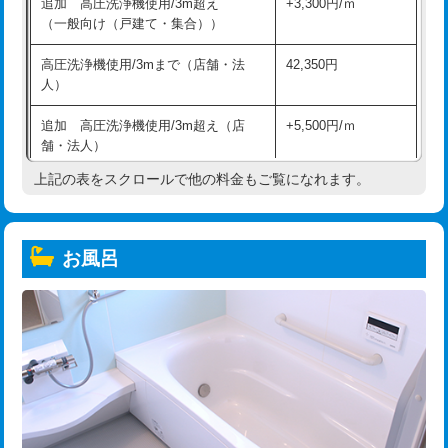
追加 高圧洗浄機使用/3m超え
+3,300円/ｍ
（一般向け（戸建て・集合））
高圧洗浄機使用/3mまで（店舗・法
42,350円
人）
追加 高圧洗浄機使用/3m超え（店
+5,500円/ｍ
舗・法人）
上記の表をスクロールで他の料金もご覧になれます。
高度高圧洗浄換
現地調査
トーラー作業
16,500円
お風呂
トーラー機使用/3mまで
33,000円
追加トーラー機使用/3m超え
+3,300円
カメラ調査
33,000円
桝清掃
8,800円
止水・漏水調査・防水処理・清掃・修
11,000円