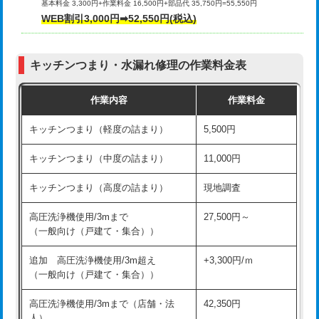
基本料金 3,300円+作業料金 16,500円+部品代 35,750円=55,550円
給水管工事※（ライニング鋼管・銅
44,000円
WEB割引3,000円➡52,550円(税込)
その他部品の脱着
8,800円～
管・ポリ管・HT管使用/3ｍまで)
交換・取付（タンク）
22,000円+材料費
給水管工事※（ライニング鋼管・銅
+8,800円
管・ポリ管・HT管使用/3ｍ超え)
キッチンつまり・水漏れ修理の作業料金表
交換・取付(単水栓（壁付・デッキ
13,200円+材料費
式）)
排水管工事（土の掘削・埋め戻し作
11,000円~
作業内容
作業料金
業）
交換・取付(混合水栓（壁付・デッキ
16,500円+材料費
キッチンつまり（軽度の詰まり）
5,500円
式・ワンホール）)
排水管工事（排水管工事/3ｍまで）
55,000円
キッチンつまり（中度の詰まり）
11,000円
交換・取付(排水栓・排水トラップ
22,000円+材料費
排水管工事（追加 排水管工事/3ｍ超
+11,000円
（P/S/ポップアップ））
え）
キッチンつまり（高度の詰まり）
現地調査
交換・取付（その他部品）
11,000円+材料費
マス交換（土の掘削・埋め戻し作業）
11,000円~
高圧洗浄機使用/3mまで
27,500円～
（一般向け（戸建て・集合））
持込商品取付（単水栓）
13,200円
マス交換（深さ50㎝未満）
55,000円
追加 高圧洗浄機使用/3m超え
+3,300円/ｍ
持込商品取付（混合水栓）
16,500円
マス交換（深さ50㎝以上）
66,000円
（一般向け（戸建て・集合））
持込商品取付（浄水器・分岐水栓）
16,500円
コンクリート斫り（厚さ10㎝まで）
27,500円
高圧洗浄機使用/3mまで（店舗・法
42,350円
人）