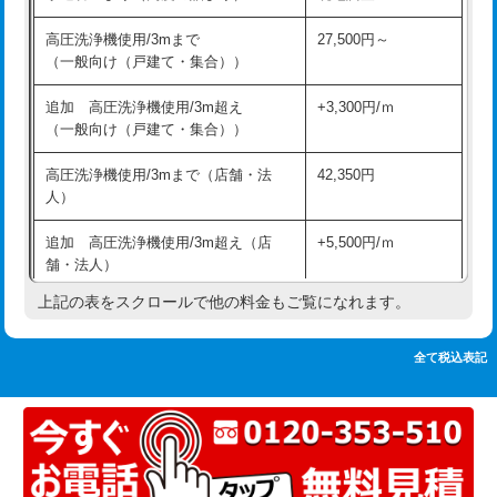
追加人工
16,500円
持込商品取付（単水栓）
13,200円
高圧洗浄機使用/3mまで
27,500円～
廃棄・処分
現場見積
（一般向け（戸建て・集合））
持込商品取付（混合水栓）
16,500円
※給水管工事は20mmまでの価格です。
追加 高圧洗浄機使用/3m超え
+3,300円/ｍ
持込商品取付（浄水器・分岐水栓）
16,500円
（一般向け（戸建て・集合））
排水管工事（土の掘削・埋め戻し作
11,000円~
高圧洗浄機使用/3mまで（店舗・法
42,350円
業）
人）
排水管工事（排水管工事/3ｍまで）
55,000円
追加 高圧洗浄機使用/3m超え（店
+5,500円/ｍ
舗・法人）
排水管工事（追加 排水管工事/3ｍ超
+11,000円
え）
上記の表をスクロールで他の料金もご覧になれます。
高度高圧洗浄換
現地調査
マス交換（土の掘削・埋め戻し作業）
11,000円~
トーラー作業
16,500円
全て税込表記
マス交換（深さ50㎝未満）
55,000円
トーラー機使用/3mまで
33,000円
マス交換（深さ50㎝以上）
66,000円
追加トーラー機使用/3m超え
+3,300円
コンクリート斫り（厚さ10㎝まで）
27,500円
カメラ調査
33,000円