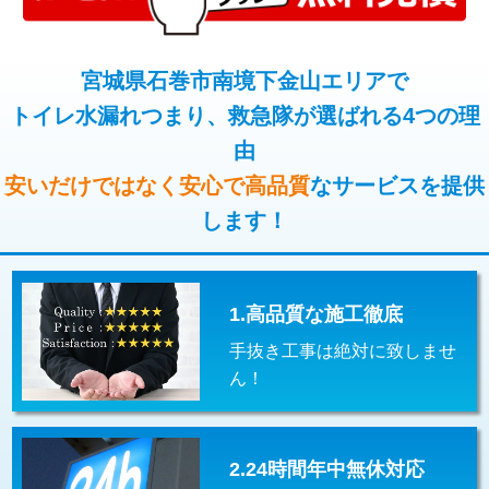
コンクリート斫り（厚さ10㎝超え）
38,500円
桝清掃
8,800円
モルタル補修（厚さ10㎝まで）
27,500円
宮城県石巻市南境下金山エリアで
止水・漏水調査・防水処理・清掃・修
11,000円
理・調整・分解・加工など（軽作業）
トイレ水漏れつまり、救急隊が選ばれる4つの理
モルタル補修（厚さ10㎝超え）
38,500円
由
止水・漏水調査・防水処理・清掃・修
22,000円
追加人工
16,500円
理・調整・分解・加工など（中作業）
安いだけではなく安心で高品質
なサービスを提供
廃棄・処分
現場見積
します！
止水・漏水調査・防水処理・清掃・修
33,000円
理・調整・分解・加工など（重作業）
その他部品の脱着
8,800円～
1.高品質な施工徹底
交換・取付（タンク）
22,000円+材料費
手抜き工事は絶対に致しませ
交換・取付(単水栓（壁付・デッキ
13,200円+材料費
ん！
式）)
交換・取付(混合水栓（壁付・デッキ
16,500円+材料費
式・ワンホール）)
2.24時間年中無休対応