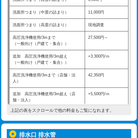
モルタル補修（厚さ10㎝超え）
38,500円
持込商品取付（混合水栓）
16,500円
洗面所つまり（中度の詰まり）
11,000円
洗面台設置
38,500円
持込商品取付（浄水器・分岐水栓）
16,500円
洗面所つまり（高度の詰まり）
現地調査
バスタブ設置
現場見積
給水管工事※（ホール加工)
16,500円
高圧洗浄機使用/3mまで
27,500円～
追加人工
16,500円
（一般向け（戸建て・集合））
給水管工事※（バンド止め)
3,300円
廃棄・処分
現場見積
追加 高圧洗浄機使用/3m超え
+3,300円/ｍ
給水管工事※（支持金具設置)
5,500円
（一般向け（戸建て・集合））
※給水管工事は20mmまでの価格です。
給水管工事※（保温材使用（バンド止
5,500円
高圧洗浄機使用/3mまで（店舗・法
42,350円
め込み）)
人）
給水管工事※（土の掘削・埋め戻し作
11,000円
追加 高圧洗浄機使用/3m超え（店
+5,500円/ｍ
業)
舗・法人）
給水管工事※（塩ビ管（VP・HI）使
33,000円
上記の表をスクロールで他の料金もご覧になれます。
高度高圧洗浄換
現地調査
用/3ｍまで)
トーラー作業
16,500円
給水管工事※（塩ビ管（VP・HI）使
+8,800円
用（追加）/3ｍ超え)
排水口 排水管
トーラー機使用/3mまで
33,000円