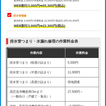
式）)
基本料金 3,300円+作業料金 55,000円+部品代 0円=58,300円
コンクリート斫り（厚さ10㎝超え）
38,500円
WEB割引3,000円➡55,300円(税込)
交換・取付(混合水栓（壁付・デッキ
16,500円+材料費
式・ワンホール）)
モルタル補修（厚さ10㎝まで）
27,500円
排水管補修
基本料金 3,300円+作業料金 22,000円+部品代 0円=25,300円
交換・取付(排水栓・排水トラップ
22,000円+材料費
モルタル補修（厚さ10㎝超え）
38,500円
WEB割引3,000円➡22,300円(税込)
（P/S/ポップアップ））
台所シンク・作業台設置
現場見積
交換・取付（その他部品）
11,000円+材料費
排水管つまり・水漏れ修理の作業料金表
追加人工
16,500円
持込商品取付（単水栓）
13,200円
作業内容
作業料金
廃棄・処分
現場見積
持込商品取付（混合水栓）
16,500円
排水管つまり（軽度の詰まり）
5,500円
※給水管工事は20mmまでの価格です。
持込商品取付（浄水器・分岐水栓）
16,500円
排水管つまり（中度の詰まり）
11,000円
給水管工事※（ホール加工)
16,500円
排水管つまり（高度の詰まり）
現地調査
給水管工事※（バンド止め)
3,300円
高圧洗浄機使用/3mまで
27,500円～
（一般向け（戸建て・集合））
給水管工事※（支持金具設置)
5,500円