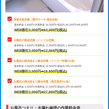
理・調整・分解・加工など（軽作業）
止水・漏水調査・防水処理・清掃・修
22,000円
理・調整・分解・加工など（中作業）
浴室水栓交換（壁付サーモ 混合水栓）
基本料金 3,300円+作業料金 16,500円+部品代 46,200円=66,000円
止水・漏水調査・防水処理・清掃・修
33,000円
WEB割引3,000円➡63,000円(税込)
理・調整・分解・加工など（重作業）
お風呂の部品交換（ハンドル交換）
トイレタンク脱着
16,500円
基本料金 3,300円+作業料金 11,000円+部品代 1,364円=15,664円
WEB割引3,000円➡12,664円(税込)
トイレ便器脱着
16,500円
タンクレストイレ脱着
33,000円
お風呂の排水詰まり除去作業（トーラー作業3ｍ迄）
基本料金 3,300円+作業料金 16,500円+部品代 0円=19,800円
小便器トイレ脱着
現地見積
WEB割引3,000円➡16,800円(税込)
その他部品の脱着
8,800円～
お風呂の排水詰まり除去作業（高圧洗浄3ｍ迄）
基本料金 3,300円+作業料金 27,500円+部品代 0円=30,800円
交換・取付（タンク）
22,000円+材料費
WEB割引3,000円➡27,800円(税込)
交換・取付（便器）
22,000円+材料費
お風呂つまり・水漏れ修理の作業料金表