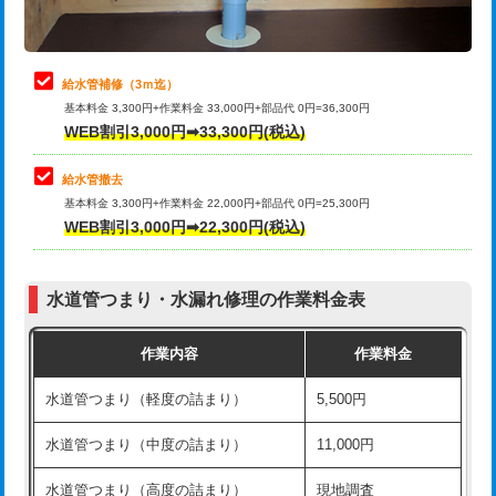
理・調整・分解・加工など（軽作業）
排水管工事（追加 排水管工事/3ｍ超
+11,000円
止水・漏水調査・防水処理・清掃・修
22,000円
え）
理・調整・分解・加工など（中作業）
給水管補修（3ｍ迄）
マス交換（土の掘削・埋め戻し作業）
11,000円~
基本料金 3,300円+作業料金 33,000円+部品代 0円=36,300円
止水・漏水調査・防水処理・清掃・修
33,000円
WEB割引3,000円➡33,300円(税込)
理・調整・分解・加工など（重作業）
マス交換（深さ50㎝未満）
55,000円
給水管撤去
その他部品の脱着
8,800円～
マス交換（深さ50㎝以上）
66,000円
基本料金 3,300円+作業料金 22,000円+部品代 0円=25,300円
WEB割引3,000円➡22,300円(税込)
交換・取付（タンク）
22,000円+材料費
コンクリート斫り（厚さ10㎝まで）
27,500円
交換・取付(単水栓（壁付・デッキ
13,200円+材料費
コンクリート斫り（厚さ10㎝超え）
38,500円
式）)
水道管つまり・水漏れ修理の作業料金表
モルタル補修（厚さ10㎝まで）
27,500円
交換・取付(混合水栓（壁付・デッキ
16,500円+材料費
作業内容
作業料金
式・ワンホール）)
モルタル補修（厚さ10㎝超え）
38,500円
水道管つまり（軽度の詰まり）
5,500円
交換・取付(排水栓・排水トラップ
22,000円+材料費
洗面台設置
38,500円
（P/S/ポップアップ））
水道管つまり（中度の詰まり）
11,000円
化粧台設置
22,000円
交換・取付（その他部品）
11,000円+材料費
水道管つまり（高度の詰まり）
現地調査