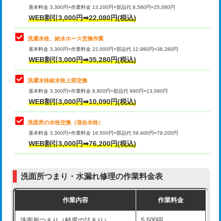
管・ポリ管・HT管使用/3ｍ超え)
基本料金 3,300円+作業料金 13,200円+部品代 8,580円=25,080円
止水・漏水調査・防水処理・清掃・修
33,000円
WEB割引3,000円➡22,080円(税込)
理・調整・分解・加工など（重作業）
排水管工事（土の掘削・埋め戻し作
11,000円~
業）
洗濯水栓、給水ホース交換作業
キッチンタンク脱着
16,500円
基本料金 3,300円+作業料金 22,000円+部品代 12,980円=38,280円
排水管工事（排水管工事/3ｍまで）
55,000円
WEB割引3,000円➡35,280円(税込)
その他部品の脱着
8,800円～
排水管工事（追加 排水管工事/3ｍ超
+11,000円
交換・取付（タンク）
22,000円+材料費
洗濯水栓給水栓上部交換
え）
基本料金 3,300円+作業料金 8,800円+部品代 990円=13,090円
交換・取付(単水栓（壁付・デッキ
13,200円+材料費
WEB割引3,000円➡10,090円(税込)
マス交換（土の掘削・埋め戻し作業）
11,000円~
式）)
洗面所の水栓交換（混合水栓）
マス交換（深さ50㎝未満）
55,000円
交換・取付(混合水栓（壁付・デッキ
16,500円+材料費
基本料金 3,300円+作業料金 16,500円+部品代 59,400円=79,200円
式・ワンホール）)
WEB割引3,000円➡76,200円(税込)
マス交換（深さ50㎝以上）
66,000円
交換・取付(排水栓・排水トラップ
22,000円+材料費
コンクリート斫り（厚さ10㎝まで）
27,500円
（P/S/ポップアップ））
洗面所つまり・水漏れ修理の作業料金表
コンクリート斫り（厚さ10㎝超え）
38,500円
交換・取付（その他部品）
11,000円+材料費
作業内容
作業料金
モルタル補修（厚さ10㎝まで）
27,500円
持込商品取付（単水栓）
13,200円
洗面所つまり（軽度の詰まり）
5,500円