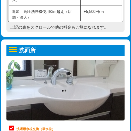
給水管工事※（ホール加工)
16,500円
コンクリート斫り（厚さ10㎝超え）
38,500円
追加 高圧洗浄機使用/3m超え（店
+5,500円/ｍ
給水管工事※（バンド止め)
3,300円
モルタル補修（厚さ10㎝まで）
27,500円
舗・法人）
給水管工事※（支持金具設置)
5,500円
モルタル補修（厚さ10㎝超え）
38,500円
上記の表をスクロールで他の料金もご覧になれます。
高度高圧洗浄換
現地調査
給水管工事※（保温材使用（バンド止
5,500円
洗面台設置
38,500円
トーラー作業
16,500円
め込み）)
洗面所
追加人工
16,500円
トーラー機使用/3mまで
33,000円
給水管工事※（土の掘削・埋め戻し作
11,000円
業)
廃棄・処分
現場見積
追加トーラー機使用/3m超え
+3,300円
給水管工事※（塩ビ管（VP・HI）使
33,000円
※給水管工事は20mmまでの価格です。
カメラ調査
33,000円
用/3ｍまで)
桝清掃
8,800円
給水管工事※（塩ビ管（VP・HI）使
+8,800円
用（追加）/3ｍ超え)
止水・漏水調査・防水処理・清掃・修
11,000円
理・調整・分解・加工など（軽作業）
給水管工事※（ライニング鋼管・銅
44,000円
管・ポリ管・HT管使用/3ｍまで)
止水・漏水調査・防水処理・清掃・修
22,000円
理・調整・分解・加工など（中作業）
給水管工事※（ライニング鋼管・銅
+8,800円
洗濯用水栓交換（単水栓）