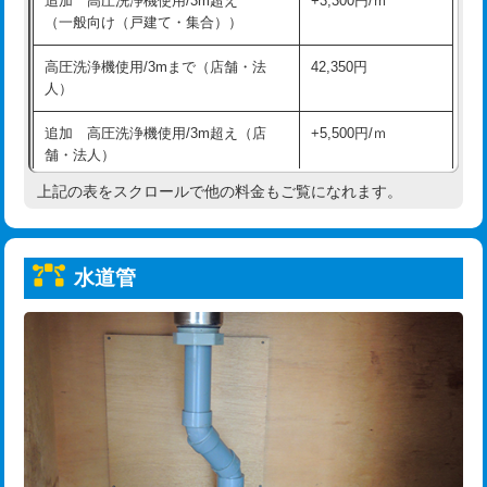
追加 高圧洗浄機使用/3m超え
+3,300円/ｍ
給水管工事※（保温材使用（バンド止
5,500円
（一般向け（戸建て・集合））
め込み）)
高圧洗浄機使用/3mまで（店舗・法
42,350円
給水管工事※（土の掘削・埋め戻し作
11,000円
人）
業)
追加 高圧洗浄機使用/3m超え（店
+5,500円/ｍ
給水管工事※（塩ビ管（VP・HI）使
33,000円
舗・法人）
用/3ｍまで)
上記の表をスクロールで他の料金もご覧になれます。
高度高圧洗浄換
現地調査
給水管工事※（塩ビ管（VP・HI）使
+8,800円
用（追加）/3ｍ超え)
トーラー作業
16,500円
給水管工事※（ライニング鋼管・銅
44,000円
水道管
トーラー機使用/3mまで
33,000円
管・ポリ管・HT管使用/3ｍまで)
追加トーラー機使用/3m超え
+3,300円
給水管工事※（ライニング鋼管・銅
+8,800円
管・ポリ管・HT管使用/3ｍ超え)
カメラ調査
33,000円
排水管工事（土の掘削・埋め戻し作
11,000円~
桝清掃
8,800円
業）
止水・漏水調査・防水処理・清掃・修
11,000円
排水管工事（排水管工事/3ｍまで）
55,000円