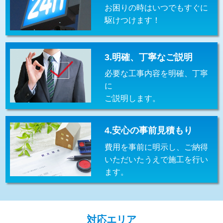
お困りの時はいつでもすぐに
交換・取付(排水栓・排水トラップ
22,000円+材料費
（P/S/ポップアップ））
駆けつけます！
交換・取付（その他部品）
11,000円+材料費
3.明確、丁寧なご説明
持込商品取付（単水栓）
13,200円
必要な工事内容を明確、丁寧
持込商品取付（混合水栓）
16,500円
に
ご説明します。
持込商品取付（浄水器・分岐水栓）
16,500円
給水管工事※（ホール加工)
16,500円
4.安心の事前見積もり
給水管工事※（バンド止め)
3,300円
費用を事前に明示し、ご納得
いただいたうえで施工を行い
給水管工事※（支持金具設置)
5,500円
ます。
給水管工事※（保温材使用（バンド止
5,500円
め込み）)
給水管工事※（土の掘削・埋め戻し作
11,000円
対応エリア
業)