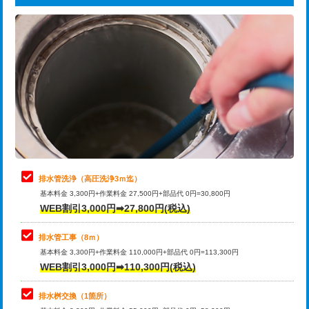
給水管工事※（ライニング鋼管・銅
44,000円
追加トーラー機使用/3m超え
+3,300円
管・ポリ管・HT管使用/3ｍまで)
カメラ調査
33,000円
給水管工事※（ライニング鋼管・銅
+8,800円
管・ポリ管・HT管使用/3ｍ超え)
桝清掃
8,800円
排水管工事（土の掘削・埋め戻し作
11,000円~
止水・漏水調査・防水処理・清掃・修
11,000円
業）
理・調整・分解・加工など（軽作業）
排水管工事（排水管工事/3ｍまで）
55,000円
止水・漏水調査・防水処理・清掃・修
22,000円
理・調整・分解・加工など（中作業）
排水管工事（追加 排水管工事/3ｍ超
+11,000円
排水管洗浄（高圧洗浄3ｍ迄）
え）
基本料金 3,300円+作業料金 27,500円+部品代 0円=30,800円
止水・漏水調査・防水処理・清掃・修
33,000円
WEB割引3,000円➡27,800円(税込)
理・調整・分解・加工など（重作業）
マス交換（土の掘削・埋め戻し作業）
11,000円~
排水管工事（8ｍ）
その他部品の脱着
8,800円～
マス交換（深さ50㎝未満）
55,000円
基本料金 3,300円+作業料金 110,000円+部品代 0円=113,300円
WEB割引3,000円➡110,300円(税込)
交換・取付（タンク）
22,000円+材料費
マス交換（深さ50㎝以上）
66,000円
交換・取付(単水栓（壁付・デッキ
13,200円+材料費
コンクリート斫り（厚さ10㎝まで）
27,500円
排水桝交換（1箇所）