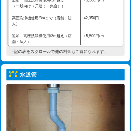
追加 高圧洗浄機使用/3m超え
+3,300円/ｍ
給水管工事※（保温材使用（バンド止
5,500円
（一般向け（戸建て・集合））
め込み）)
高圧洗浄機使用/3mまで（店舗・法
42,350円
給水管工事※（土の掘削・埋め戻し作
11,000円
人）
業)
追加 高圧洗浄機使用/3m超え（店
+5,500円/ｍ
給水管工事※（塩ビ管（VP・HI）使
33,000円
舗・法人）
用/3ｍまで)
上記の表をスクロールで他の料金もご覧になれます。
高度高圧洗浄換
現地調査
給水管工事※（塩ビ管（VP・HI）使
+8,800円
用（追加）/3ｍ超え)
トーラー作業
16,500円
給水管工事※（ライニング鋼管・銅
44,000円
水道管
トーラー機使用/3mまで
33,000円
管・ポリ管・HT管使用/3ｍまで)
追加トーラー機使用/3m超え
+3,300円
給水管工事※（ライニング鋼管・銅
+8,800円
管・ポリ管・HT管使用/3ｍ超え)
カメラ調査
33,000円
排水管工事（土の掘削・埋め戻し作
11,000円~
桝清掃
8,800円
業）
止水・漏水調査・防水処理・清掃・修
11,000円
排水管工事（排水管工事/3ｍまで）
55,000円