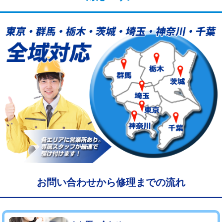
給水管工事※（塩ビ管（VP・HI）使
33,000円
用/3ｍまで)
給水管工事※（塩ビ管（VP・HI）使
+8,800円
用（追加）/3ｍ超え)
給水管工事※（ライニング鋼管・銅
44,000円
管・ポリ管・HT管使用/3ｍまで)
給水管工事※（ライニング鋼管・銅
+8,800円
管・ポリ管・HT管使用/3ｍ超え)
マス交換（土の掘削・埋め戻し作業）
11,000円~
マス交換（深さ50㎝未満）
55,000円
マス交換（深さ50㎝以上）
66,000円
お問い合わせから修理までの流れ
コンクリート斫り（厚さ10㎝まで）
27,500円
コンクリート斫り（厚さ10㎝超え）
38,500円