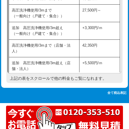
追加人工
16,500円
持込商品取付（単水栓）
13,200円
高圧洗浄機使用/3mまで
27,500円～
廃棄・処分
現場見積
（一般向け（戸建て・集合））
持込商品取付（混合水栓）
16,500円
※給水管工事は20mmまでの価格です。
追加 高圧洗浄機使用/3m超え
+3,300円/ｍ
持込商品取付（浄水器・分岐水栓）
16,500円
（一般向け（戸建て・集合））
排水管工事（土の掘削・埋め戻し作
11,000円~
高圧洗浄機使用/3mまで（店舗・法
42,350円
業）
人）
排水管工事（排水管工事/3ｍまで）
55,000円
追加 高圧洗浄機使用/3m超え（店
+5,500円/ｍ
舗・法人）
排水管工事（追加 排水管工事/3ｍ超
+11,000円
え）
上記の表をスクロールで他の料金もご覧になれます。
高度高圧洗浄換
現地調査
マス交換（土の掘削・埋め戻し作業）
11,000円~
トーラー作業
16,500円
全て税込表記
マス交換（深さ50㎝未満）
55,000円
トーラー機使用/3mまで
33,000円
マス交換（深さ50㎝以上）
66,000円
追加トーラー機使用/3m超え
+3,300円
コンクリート斫り（厚さ10㎝まで）
27,500円
カメラ調査
33,000円