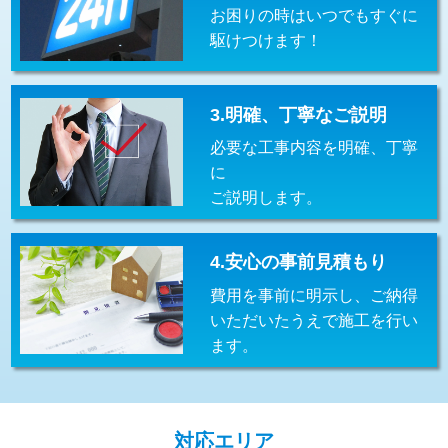
お困りの時はいつでもすぐに
交換・取付(排水栓・排水トラップ
22,000円+材料費
（P/S/ポップアップ））
駆けつけます！
交換・取付（その他部品）
11,000円+材料費
3.明確、丁寧なご説明
持込商品取付（単水栓）
13,200円
必要な工事内容を明確、丁寧
持込商品取付（混合水栓）
16,500円
に
ご説明します。
持込商品取付（浄水器・分岐水栓）
16,500円
給水管工事※（ホール加工)
16,500円
4.安心の事前見積もり
給水管工事※（バンド止め)
3,300円
費用を事前に明示し、ご納得
いただいたうえで施工を行い
給水管工事※（支持金具設置)
5,500円
ます。
給水管工事※（保温材使用（バンド止
5,500円
め込み）)
給水管工事※（土の掘削・埋め戻し作
11,000円
対応エリア
業)