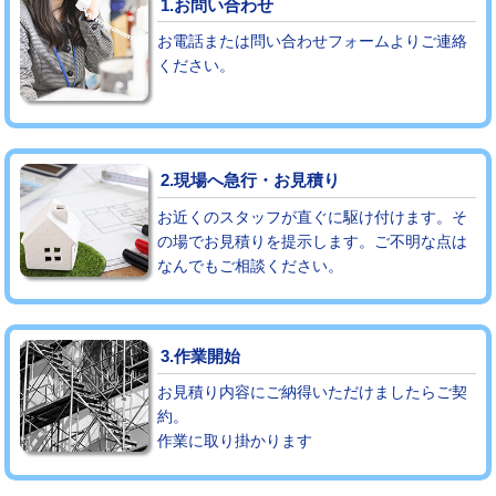
1.お問い合わせ
お電話または問い合わせフォームよりご連絡
モルタル補修（厚さ10㎝まで）
27,500円
ください。
モルタル補修（厚さ10㎝超え）
38,500円
追加人工
16,500円
2.現場へ急行・お見積り
廃棄・処分
現場見積
お近くのスタッフが直ぐに駆け付けます。そ
※給水管工事は20mmまでの価格です。
の場でお見積りを提示します。ご不明な点は
なんでもご相談ください。
3.作業開始
お見積り内容にご納得いただけましたらご契
約。
作業に取り掛かります