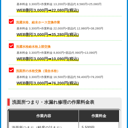
管・ポリ管・HT管使用/3ｍ超え)
基本料金 3,300円+作業料金 13,200円+部品代 8,580円=25,080円
止水・漏水調査・防水処理・清掃・修
33,000円
WEB割引3,000円➡22,080円(税込)
理・調整・分解・加工など（重作業）
排水管工事（土の掘削・埋め戻し作
11,000円~
業）
洗濯水栓、給水ホース交換作業
キッチンタンク脱着
16,500円
基本料金 3,300円+作業料金 22,000円+部品代 12,980円=38,280円
排水管工事（排水管工事/3ｍまで）
55,000円
WEB割引3,000円➡35,280円(税込)
その他部品の脱着
8,800円～
排水管工事（追加 排水管工事/3ｍ超
+11,000円
交換・取付（タンク）
22,000円+材料費
洗濯水栓給水栓上部交換
え）
基本料金 3,300円+作業料金 8,800円+部品代 990円=13,090円
交換・取付(単水栓（壁付・デッキ
13,200円+材料費
WEB割引3,000円➡10,090円(税込)
マス交換（土の掘削・埋め戻し作業）
11,000円~
式）)
洗面所の水栓交換（混合水栓）
マス交換（深さ50㎝未満）
55,000円
交換・取付(混合水栓（壁付・デッキ
16,500円+材料費
基本料金 3,300円+作業料金 16,500円+部品代 59,400円=79,200円
式・ワンホール）)
WEB割引3,000円➡76,200円(税込)
マス交換（深さ50㎝以上）
66,000円
交換・取付(排水栓・排水トラップ
22,000円+材料費
コンクリート斫り（厚さ10㎝まで）
27,500円
（P/S/ポップアップ））
洗面所つまり・水漏れ修理の作業料金表
コンクリート斫り（厚さ10㎝超え）
38,500円
交換・取付（その他部品）
11,000円+材料費
作業内容
作業料金
モルタル補修（厚さ10㎝まで）
27,500円
持込商品取付（単水栓）
13,200円
洗面所つまり（軽度の詰まり）
5,500円