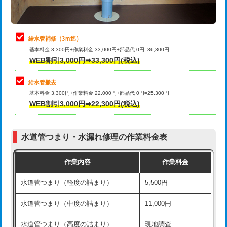
理・調整・分解・加工など（軽作業）
排水管工事（追加 排水管工事/3ｍ超
+11,000円
止水・漏水調査・防水処理・清掃・修
22,000円
え）
理・調整・分解・加工など（中作業）
給水管補修（3ｍ迄）
マス交換（土の掘削・埋め戻し作業）
11,000円~
基本料金 3,300円+作業料金 33,000円+部品代 0円=36,300円
止水・漏水調査・防水処理・清掃・修
33,000円
WEB割引3,000円➡33,300円(税込)
理・調整・分解・加工など（重作業）
マス交換（深さ50㎝未満）
55,000円
給水管撤去
その他部品の脱着
8,800円～
マス交換（深さ50㎝以上）
66,000円
基本料金 3,300円+作業料金 22,000円+部品代 0円=25,300円
WEB割引3,000円➡22,300円(税込)
交換・取付（タンク）
22,000円+材料費
コンクリート斫り（厚さ10㎝まで）
27,500円
交換・取付(単水栓（壁付・デッキ
13,200円+材料費
コンクリート斫り（厚さ10㎝超え）
38,500円
式）)
水道管つまり・水漏れ修理の作業料金表
モルタル補修（厚さ10㎝まで）
27,500円
交換・取付(混合水栓（壁付・デッキ
16,500円+材料費
作業内容
作業料金
式・ワンホール）)
モルタル補修（厚さ10㎝超え）
38,500円
水道管つまり（軽度の詰まり）
5,500円
交換・取付(排水栓・排水トラップ
22,000円+材料費
洗面台設置
38,500円
（P/S/ポップアップ））
水道管つまり（中度の詰まり）
11,000円
化粧台設置
22,000円
交換・取付（その他部品）
11,000円+材料費
水道管つまり（高度の詰まり）
現地調査