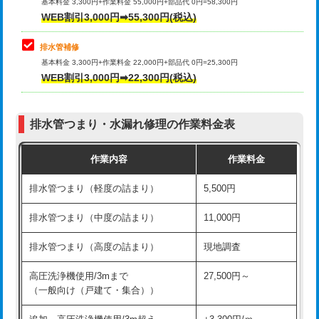
式）)
基本料金 3,300円+作業料金 55,000円+部品代 0円=58,300円
コンクリート斫り（厚さ10㎝超え）
38,500円
WEB割引3,000円➡55,300円(税込)
交換・取付(混合水栓（壁付・デッキ
16,500円+材料費
式・ワンホール）)
モルタル補修（厚さ10㎝まで）
27,500円
排水管補修
基本料金 3,300円+作業料金 22,000円+部品代 0円=25,300円
交換・取付(排水栓・排水トラップ
22,000円+材料費
モルタル補修（厚さ10㎝超え）
38,500円
WEB割引3,000円➡22,300円(税込)
（P/S/ポップアップ））
台所シンク・作業台設置
現場見積
交換・取付（その他部品）
11,000円+材料費
排水管つまり・水漏れ修理の作業料金表
追加人工
16,500円
持込商品取付（単水栓）
13,200円
作業内容
作業料金
廃棄・処分
現場見積
持込商品取付（混合水栓）
16,500円
排水管つまり（軽度の詰まり）
5,500円
※給水管工事は20mmまでの価格です。
持込商品取付（浄水器・分岐水栓）
16,500円
排水管つまり（中度の詰まり）
11,000円
給水管工事※（ホール加工)
16,500円
排水管つまり（高度の詰まり）
現地調査
給水管工事※（バンド止め)
3,300円
高圧洗浄機使用/3mまで
27,500円～
（一般向け（戸建て・集合））
給水管工事※（支持金具設置)
5,500円