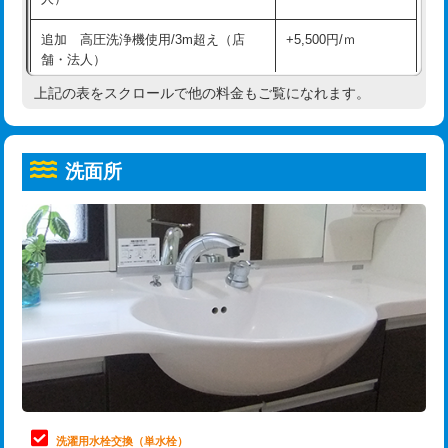
給水管工事※（ホール加工)
16,500円
コンクリート斫り（厚さ10㎝超え）
38,500円
追加 高圧洗浄機使用/3m超え（店
+5,500円/ｍ
給水管工事※（バンド止め)
3,300円
モルタル補修（厚さ10㎝まで）
27,500円
舗・法人）
給水管工事※（支持金具設置)
5,500円
モルタル補修（厚さ10㎝超え）
38,500円
上記の表をスクロールで他の料金もご覧になれます。
高度高圧洗浄換
現地調査
給水管工事※（保温材使用（バンド止
5,500円
洗面台設置
38,500円
トーラー作業
16,500円
め込み）)
洗面所
追加人工
16,500円
トーラー機使用/3mまで
33,000円
給水管工事※（土の掘削・埋め戻し作
11,000円
業)
廃棄・処分
現場見積
追加トーラー機使用/3m超え
+3,300円
給水管工事※（塩ビ管（VP・HI）使
33,000円
※給水管工事は20mmまでの価格です。
カメラ調査
33,000円
用/3ｍまで)
桝清掃
8,800円
給水管工事※（塩ビ管（VP・HI）使
+8,800円
用（追加）/3ｍ超え)
止水・漏水調査・防水処理・清掃・修
11,000円
理・調整・分解・加工など（軽作業）
給水管工事※（ライニング鋼管・銅
44,000円
管・ポリ管・HT管使用/3ｍまで)
止水・漏水調査・防水処理・清掃・修
22,000円
理・調整・分解・加工など（中作業）
給水管工事※（ライニング鋼管・銅
+8,800円
洗濯用水栓交換（単水栓）