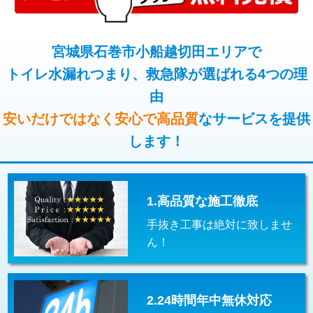
コンクリート斫り（厚さ10㎝超え）
38,500円
桝清掃
8,800円
モルタル補修（厚さ10㎝まで）
27,500円
宮城県石巻市小船越切田エリアで
止水・漏水調査・防水処理・清掃・修
11,000円
理・調整・分解・加工など（軽作業）
トイレ水漏れつまり、救急隊が選ばれる4つの理
モルタル補修（厚さ10㎝超え）
38,500円
由
止水・漏水調査・防水処理・清掃・修
22,000円
追加人工
16,500円
理・調整・分解・加工など（中作業）
安いだけではなく安心で高品質
なサービスを提供
廃棄・処分
現場見積
します！
止水・漏水調査・防水処理・清掃・修
33,000円
理・調整・分解・加工など（重作業）
その他部品の脱着
8,800円～
1.高品質な施工徹底
交換・取付（タンク）
22,000円+材料費
手抜き工事は絶対に致しませ
交換・取付(単水栓（壁付・デッキ
13,200円+材料費
ん！
式）)
交換・取付(混合水栓（壁付・デッキ
16,500円+材料費
式・ワンホール）)
2.24時間年中無休対応