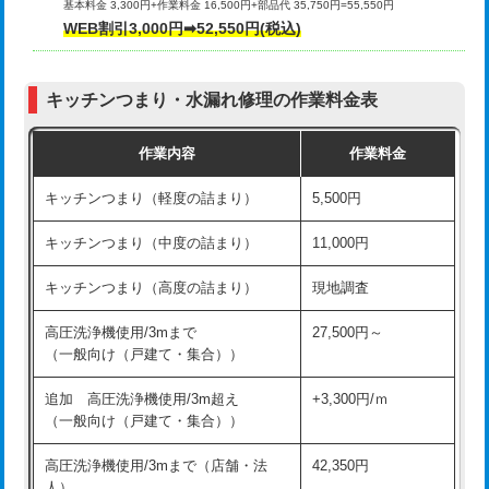
基本料金 3,300円+作業料金 16,500円+部品代 35,750円=55,550円
給水管工事※（ライニング鋼管・銅
44,000円
WEB割引3,000円➡52,550円(税込)
その他部品の脱着
8,800円～
管・ポリ管・HT管使用/3ｍまで)
交換・取付（タンク）
22,000円+材料費
給水管工事※（ライニング鋼管・銅
+8,800円
管・ポリ管・HT管使用/3ｍ超え)
キッチンつまり・水漏れ修理の作業料金表
交換・取付(単水栓（壁付・デッキ
13,200円+材料費
式）)
排水管工事（土の掘削・埋め戻し作
11,000円~
作業内容
作業料金
業）
交換・取付(混合水栓（壁付・デッキ
16,500円+材料費
キッチンつまり（軽度の詰まり）
5,500円
式・ワンホール）)
排水管工事（排水管工事/3ｍまで）
55,000円
キッチンつまり（中度の詰まり）
11,000円
交換・取付(排水栓・排水トラップ
22,000円+材料費
排水管工事（追加 排水管工事/3ｍ超
+11,000円
（P/S/ポップアップ））
え）
キッチンつまり（高度の詰まり）
現地調査
交換・取付（その他部品）
11,000円+材料費
マス交換（土の掘削・埋め戻し作業）
11,000円~
高圧洗浄機使用/3mまで
27,500円～
（一般向け（戸建て・集合））
持込商品取付（単水栓）
13,200円
マス交換（深さ50㎝未満）
55,000円
追加 高圧洗浄機使用/3m超え
+3,300円/ｍ
持込商品取付（混合水栓）
16,500円
マス交換（深さ50㎝以上）
66,000円
（一般向け（戸建て・集合））
持込商品取付（浄水器・分岐水栓）
16,500円
コンクリート斫り（厚さ10㎝まで）
27,500円
高圧洗浄機使用/3mまで（店舗・法
42,350円
人）