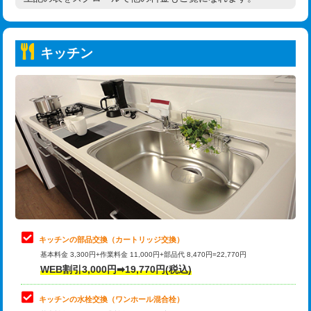
高度高圧洗浄換
現地調査
持込商品取付（普通便座⇔温水洗浄便
22,000円
トーラー作業
16,500円
座）
キッチン
トーラー機使用/3mまで
33,000円
給水管工事※（ホール加工)
16,500円
追加トーラー機使用/3m超え
+3,300円
給水管工事※（バンド止め)
3,300円
カメラ調査
33,000円
給水管工事※（支持金具設置)
5,500円
桝清掃
8,800円
給水管工事※（保温材使用（バンド止
5,500円
め込み）)
止水・漏水調査・防水処理・清掃・修
11,000円
理・調整・分解・加工など（軽作業）
給水管工事※（土の掘削・埋め戻し作
11,000円
業)
止水・漏水調査・防水処理・清掃・修
22,000円
理・調整・分解・加工など（中作業）
給水管工事※（塩ビ管（VP・HI）使
33,000円
キッチンの部品交換（カートリッジ交換）
用/3ｍまで)
基本料金 3,300円+作業料金 11,000円+部品代 8,470円=22,770円
止水・漏水調査・防水処理・清掃・修
33,000円
WEB割引3,000円➡19,770円(税込)
理・調整・分解・加工など（重作業）
給水管工事※（塩ビ管（VP・HI）使
+8,800円
用（追加）/3ｍ超え)
キッチンの水栓交換（ワンホール混合栓）
お風呂タンク脱着
16,500円