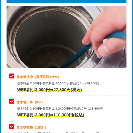
給水管工事※（ライニング鋼管・銅
44,000円
追加トーラー機使用/3m超え
+3,300円
管・ポリ管・HT管使用/3ｍまで)
カメラ調査
33,000円
給水管工事※（ライニング鋼管・銅
+8,800円
管・ポリ管・HT管使用/3ｍ超え)
桝清掃
8,800円
排水管工事（土の掘削・埋め戻し作
11,000円~
止水・漏水調査・防水処理・清掃・修
11,000円
業）
理・調整・分解・加工など（軽作業）
排水管工事（排水管工事/3ｍまで）
55,000円
止水・漏水調査・防水処理・清掃・修
22,000円
理・調整・分解・加工など（中作業）
排水管工事（追加 排水管工事/3ｍ超
+11,000円
排水管洗浄（高圧洗浄3ｍ迄）
え）
基本料金 3,300円+作業料金 27,500円+部品代 0円=30,800円
止水・漏水調査・防水処理・清掃・修
33,000円
WEB割引3,000円➡27,800円(税込)
理・調整・分解・加工など（重作業）
マス交換（土の掘削・埋め戻し作業）
11,000円~
排水管工事（8ｍ）
その他部品の脱着
8,800円～
マス交換（深さ50㎝未満）
55,000円
基本料金 3,300円+作業料金 110,000円+部品代 0円=113,300円
WEB割引3,000円➡110,300円(税込)
交換・取付（タンク）
22,000円+材料費
マス交換（深さ50㎝以上）
66,000円
交換・取付(単水栓（壁付・デッキ
13,200円+材料費
コンクリート斫り（厚さ10㎝まで）
27,500円
排水桝交換（1箇所）