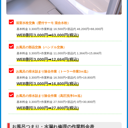
理・調整・分解・加工など（軽作業）
止水・漏水調査・防水処理・清掃・修
22,000円
理・調整・分解・加工など（中作業）
浴室水栓交換（壁付サーモ 混合水栓）
基本料金 3,300円+作業料金 16,500円+部品代 46,200円=66,000円
止水・漏水調査・防水処理・清掃・修
33,000円
WEB割引3,000円➡63,000円(税込)
理・調整・分解・加工など（重作業）
お風呂の部品交換（ハンドル交換）
トイレタンク脱着
16,500円
基本料金 3,300円+作業料金 11,000円+部品代 1,364円=15,664円
WEB割引3,000円➡12,664円(税込)
トイレ便器脱着
16,500円
タンクレストイレ脱着
33,000円
お風呂の排水詰まり除去作業（トーラー作業3ｍ迄）
基本料金 3,300円+作業料金 16,500円+部品代 0円=19,800円
小便器トイレ脱着
現地見積
WEB割引3,000円➡16,800円(税込)
その他部品の脱着
8,800円～
お風呂の排水詰まり除去作業（高圧洗浄3ｍ迄）
基本料金 3,300円+作業料金 27,500円+部品代 0円=30,800円
交換・取付（タンク）
22,000円+材料費
WEB割引3,000円➡27,800円(税込)
交換・取付（便器）
22,000円+材料費
お風呂つまり・水漏れ修理の作業料金表