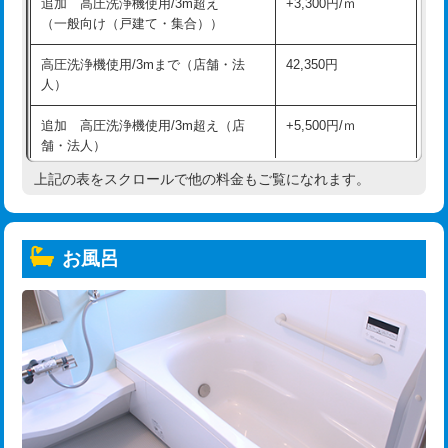
追加 高圧洗浄機使用/3m超え
+3,300円/ｍ
（一般向け（戸建て・集合））
高圧洗浄機使用/3mまで（店舗・法
42,350円
人）
追加 高圧洗浄機使用/3m超え（店
+5,500円/ｍ
舗・法人）
上記の表をスクロールで他の料金もご覧になれます。
高度高圧洗浄換
現地調査
トーラー作業
16,500円
お風呂
トーラー機使用/3mまで
33,000円
追加トーラー機使用/3m超え
+3,300円
カメラ調査
33,000円
桝清掃
8,800円
止水・漏水調査・防水処理・清掃・修
11,000円