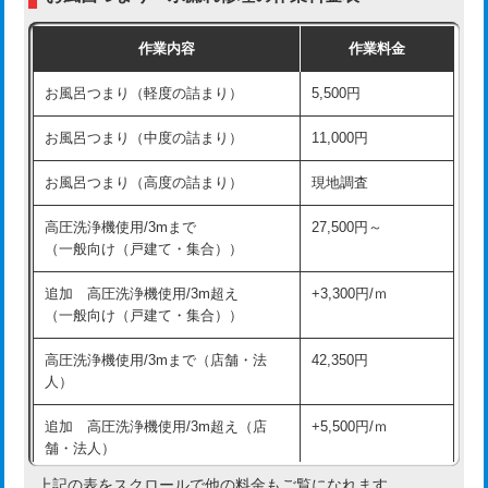
交換・取付（普通便座）
11,000円+材料費
作業内容
作業料金
交換・取付（温水洗浄便座）
16,500円+材料費
お風呂つまり（軽度の詰まり）
5,500円
交換・取付(単水栓（壁付・デッキ
13,200円+材料費
式）)
お風呂つまり（中度の詰まり）
11,000円
交換・取付(混合水栓（壁付・デッキ
16,500円+材料費
お風呂つまり（高度の詰まり）
現地調査
式・ワンホール）)
高圧洗浄機使用/3mまで
27,500円～
交換・取付(排水栓・排水トラップ
22,000円+材料費
（一般向け（戸建て・集合））
（P/S/ポップアップ））
追加 高圧洗浄機使用/3m超え
+3,300円/ｍ
交換・取付（その他部品）
11,000円+材料費
（一般向け（戸建て・集合））
持込商品取付（単水栓）
13,200円
高圧洗浄機使用/3mまで（店舗・法
42,350円
人）
持込商品取付（混合水栓）
16,500円
追加 高圧洗浄機使用/3m超え（店
+5,500円/ｍ
持込商品取付（浄水器・分岐水栓）
16,500円
舗・法人）
持込商品取付（温水洗浄便座）
22,000円
上記の表をスクロールで他の料金もご覧になれます。