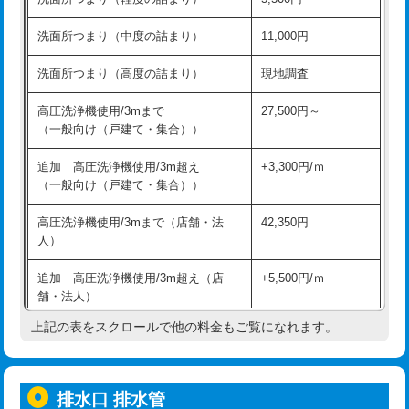
モルタル補修（厚さ10㎝超え）
38,500円
持込商品取付（混合水栓）
16,500円
洗面所つまり（中度の詰まり）
11,000円
洗面台設置
38,500円
持込商品取付（浄水器・分岐水栓）
16,500円
洗面所つまり（高度の詰まり）
現地調査
バスタブ設置
現場見積
給水管工事※（ホール加工)
16,500円
高圧洗浄機使用/3mまで
27,500円～
追加人工
16,500円
（一般向け（戸建て・集合））
給水管工事※（バンド止め)
3,300円
廃棄・処分
現場見積
追加 高圧洗浄機使用/3m超え
+3,300円/ｍ
給水管工事※（支持金具設置)
5,500円
（一般向け（戸建て・集合））
※給水管工事は20mmまでの価格です。
給水管工事※（保温材使用（バンド止
5,500円
高圧洗浄機使用/3mまで（店舗・法
42,350円
め込み）)
人）
給水管工事※（土の掘削・埋め戻し作
11,000円
追加 高圧洗浄機使用/3m超え（店
+5,500円/ｍ
業)
舗・法人）
給水管工事※（塩ビ管（VP・HI）使
33,000円
上記の表をスクロールで他の料金もご覧になれます。
高度高圧洗浄換
現地調査
用/3ｍまで)
トーラー作業
16,500円
給水管工事※（塩ビ管（VP・HI）使
+8,800円
用（追加）/3ｍ超え)
排水口 排水管
トーラー機使用/3mまで
33,000円