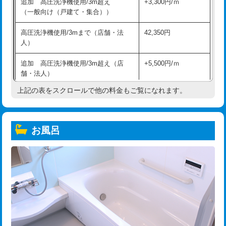
追加 高圧洗浄機使用/3m超え
+3,300円/ｍ
（一般向け（戸建て・集合））
高圧洗浄機使用/3mまで（店舗・法
42,350円
人）
追加 高圧洗浄機使用/3m超え（店
+5,500円/ｍ
舗・法人）
上記の表をスクロールで他の料金もご覧になれます。
高度高圧洗浄換
現地調査
トーラー作業
16,500円
お風呂
トーラー機使用/3mまで
33,000円
追加トーラー機使用/3m超え
+3,300円
カメラ調査
33,000円
桝清掃
8,800円
止水・漏水調査・防水処理・清掃・修
11,000円