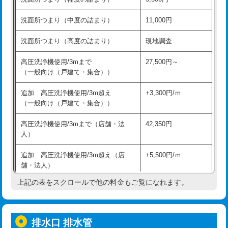
モルタル補修（厚さ10㎝超え）
38,500円
持込商品取付（混合水栓）
16,500円
洗面所つまり（中度の詰まり）
11,000円
洗面台設置
38,500円
持込商品取付（浄水器・分岐水栓）
16,500円
洗面所つまり（高度の詰まり）
現地調査
バスタブ設置
現場見積
給水管工事※（ホール加工)
16,500円
高圧洗浄機使用/3mまで
27,500円～
追加人工
16,500円
（一般向け（戸建て・集合））
給水管工事※（バンド止め)
3,300円
廃棄・処分
現場見積
追加 高圧洗浄機使用/3m超え
+3,300円/ｍ
給水管工事※（支持金具設置)
5,500円
（一般向け（戸建て・集合））
※給水管工事は20mmまでの価格です。
給水管工事※（保温材使用（バンド止
5,500円
高圧洗浄機使用/3mまで（店舗・法
42,350円
め込み）)
人）
給水管工事※（土の掘削・埋め戻し作
11,000円
追加 高圧洗浄機使用/3m超え（店
+5,500円/ｍ
業)
舗・法人）
給水管工事※（塩ビ管（VP・HI）使
33,000円
上記の表をスクロールで他の料金もご覧になれます。
高度高圧洗浄換
現地調査
用/3ｍまで)
トーラー作業
16,500円
給水管工事※（塩ビ管（VP・HI）使
+8,800円
用（追加）/3ｍ超え)
排水口 排水管
トーラー機使用/3mまで
33,000円