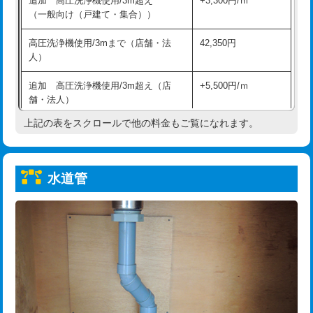
追加 高圧洗浄機使用/3m超え
+3,300円/ｍ
給水管工事※（保温材使用（バンド止
5,500円
（一般向け（戸建て・集合））
め込み）)
高圧洗浄機使用/3mまで（店舗・法
42,350円
給水管工事※（土の掘削・埋め戻し作
11,000円
人）
業)
追加 高圧洗浄機使用/3m超え（店
+5,500円/ｍ
給水管工事※（塩ビ管（VP・HI）使
33,000円
舗・法人）
用/3ｍまで)
上記の表をスクロールで他の料金もご覧になれます。
高度高圧洗浄換
現地調査
給水管工事※（塩ビ管（VP・HI）使
+8,800円
用（追加）/3ｍ超え)
トーラー作業
16,500円
給水管工事※（ライニング鋼管・銅
44,000円
水道管
トーラー機使用/3mまで
33,000円
管・ポリ管・HT管使用/3ｍまで)
追加トーラー機使用/3m超え
+3,300円
給水管工事※（ライニング鋼管・銅
+8,800円
管・ポリ管・HT管使用/3ｍ超え)
カメラ調査
33,000円
排水管工事（土の掘削・埋め戻し作
11,000円~
桝清掃
8,800円
業）
止水・漏水調査・防水処理・清掃・修
11,000円
排水管工事（排水管工事/3ｍまで）
55,000円