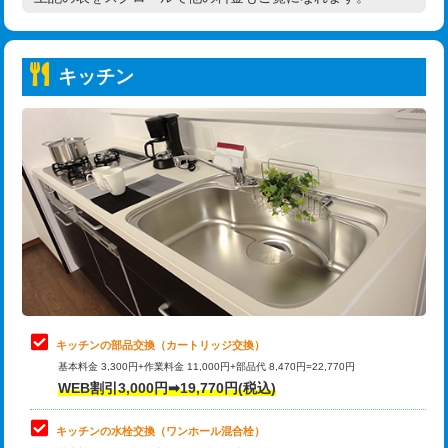
高度高圧洗浄換
現地調査
持込商品取付（普通便座⇔温水洗浄便
22,000円
トーラー作業
16,500円
座）
キッチン
トーラー機使用/3mまで
33,000円
給水管工事※（ホール加工)
16,500円
追加トーラー機使用/3m超え
+3,300円
給水管工事※（バンド止め)
3,300円
カメラ調査
33,000円
給水管工事※（支持金具設置)
5,500円
桝清掃
8,800円
給水管工事※（保温材使用（バンド止
5,500円
め込み）)
止水・漏水調査・防水処理・清掃・修
11,000円
理・調整・分解・加工など（軽作業）
給水管工事※（土の掘削・埋め戻し作
11,000円
業)
止水・漏水調査・防水処理・清掃・修
22,000円
理・調整・分解・加工など（中作業）
給水管工事※（塩ビ管（VP・HI）使
33,000円
キッチンの部品交換（カートリッジ交換）
用/3ｍまで)
基本料金 3,300円+作業料金 11,000円+部品代 8,470円=22,770円
止水・漏水調査・防水処理・清掃・修
33,000円
WEB割引3,000円➡19,770円(税込)
理・調整・分解・加工など（重作業）
給水管工事※（塩ビ管（VP・HI）使
+8,800円
用（追加）/3ｍ超え)
キッチンの水栓交換（ワンホール混合栓）
お風呂タンク脱着
16,500円