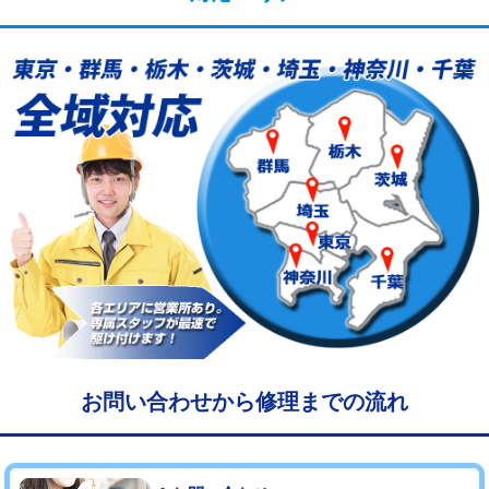
給水管工事※（塩ビ管（VP・HI）使
33,000円
用/3ｍまで)
給水管工事※（塩ビ管（VP・HI）使
+8,800円
用（追加）/3ｍ超え)
給水管工事※（ライニング鋼管・銅
44,000円
管・ポリ管・HT管使用/3ｍまで)
給水管工事※（ライニング鋼管・銅
+8,800円
管・ポリ管・HT管使用/3ｍ超え)
マス交換（土の掘削・埋め戻し作業）
11,000円~
マス交換（深さ50㎝未満）
55,000円
マス交換（深さ50㎝以上）
66,000円
お問い合わせから修理までの流れ
コンクリート斫り（厚さ10㎝まで）
27,500円
コンクリート斫り（厚さ10㎝超え）
38,500円