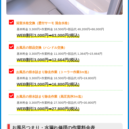
理・調整・分解・加工など（軽作業）
止水・漏水調査・防水処理・清掃・修
22,000円
理・調整・分解・加工など（中作業）
浴室水栓交換（壁付サーモ 混合水栓）
基本料金 3,300円+作業料金 16,500円+部品代 46,200円=66,000円
止水・漏水調査・防水処理・清掃・修
33,000円
WEB割引3,000円➡63,000円(税込)
理・調整・分解・加工など（重作業）
お風呂の部品交換（ハンドル交換）
トイレタンク脱着
16,500円
基本料金 3,300円+作業料金 11,000円+部品代 1,364円=15,664円
WEB割引3,000円➡12,664円(税込)
トイレ便器脱着
16,500円
タンクレストイレ脱着
33,000円
お風呂の排水詰まり除去作業（トーラー作業3ｍ迄）
基本料金 3,300円+作業料金 16,500円+部品代 0円=19,800円
小便器トイレ脱着
現地見積
WEB割引3,000円➡16,800円(税込)
その他部品の脱着
8,800円～
お風呂の排水詰まり除去作業（高圧洗浄3ｍ迄）
基本料金 3,300円+作業料金 27,500円+部品代 0円=30,800円
交換・取付（タンク）
22,000円+材料費
WEB割引3,000円➡27,800円(税込)
交換・取付（便器）
22,000円+材料費
お風呂つまり・水漏れ修理の作業料金表