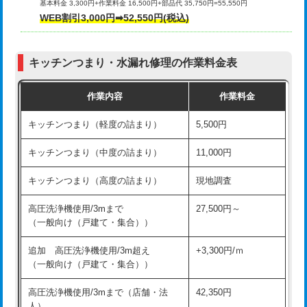
基本料金 3,300円+作業料金 16,500円+部品代 35,750円=55,550円
給水管工事※（ライニング鋼管・銅
44,000円
WEB割引3,000円➡52,550円(税込)
その他部品の脱着
8,800円～
管・ポリ管・HT管使用/3ｍまで)
交換・取付（タンク）
22,000円+材料費
給水管工事※（ライニング鋼管・銅
+8,800円
管・ポリ管・HT管使用/3ｍ超え)
キッチンつまり・水漏れ修理の作業料金表
交換・取付(単水栓（壁付・デッキ
13,200円+材料費
式）)
排水管工事（土の掘削・埋め戻し作
11,000円~
作業内容
作業料金
業）
交換・取付(混合水栓（壁付・デッキ
16,500円+材料費
キッチンつまり（軽度の詰まり）
5,500円
式・ワンホール）)
排水管工事（排水管工事/3ｍまで）
55,000円
キッチンつまり（中度の詰まり）
11,000円
交換・取付(排水栓・排水トラップ
22,000円+材料費
排水管工事（追加 排水管工事/3ｍ超
+11,000円
（P/S/ポップアップ））
え）
キッチンつまり（高度の詰まり）
現地調査
交換・取付（その他部品）
11,000円+材料費
マス交換（土の掘削・埋め戻し作業）
11,000円~
高圧洗浄機使用/3mまで
27,500円～
（一般向け（戸建て・集合））
持込商品取付（単水栓）
13,200円
マス交換（深さ50㎝未満）
55,000円
追加 高圧洗浄機使用/3m超え
+3,300円/ｍ
持込商品取付（混合水栓）
16,500円
マス交換（深さ50㎝以上）
66,000円
（一般向け（戸建て・集合））
持込商品取付（浄水器・分岐水栓）
16,500円
コンクリート斫り（厚さ10㎝まで）
27,500円
高圧洗浄機使用/3mまで（店舗・法
42,350円
人）