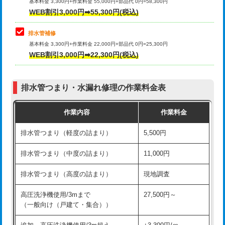
式）)
基本料金 3,300円+作業料金 55,000円+部品代 0円=58,300円
コンクリート斫り（厚さ10㎝超え）
38,500円
WEB割引3,000円➡55,300円(税込)
交換・取付(混合水栓（壁付・デッキ
16,500円+材料費
式・ワンホール）)
モルタル補修（厚さ10㎝まで）
27,500円
排水管補修
基本料金 3,300円+作業料金 22,000円+部品代 0円=25,300円
交換・取付(排水栓・排水トラップ
22,000円+材料費
モルタル補修（厚さ10㎝超え）
38,500円
WEB割引3,000円➡22,300円(税込)
（P/S/ポップアップ））
台所シンク・作業台設置
現場見積
交換・取付（その他部品）
11,000円+材料費
排水管つまり・水漏れ修理の作業料金表
追加人工
16,500円
持込商品取付（単水栓）
13,200円
作業内容
作業料金
廃棄・処分
現場見積
持込商品取付（混合水栓）
16,500円
排水管つまり（軽度の詰まり）
5,500円
※給水管工事は20mmまでの価格です。
持込商品取付（浄水器・分岐水栓）
16,500円
排水管つまり（中度の詰まり）
11,000円
給水管工事※（ホール加工)
16,500円
排水管つまり（高度の詰まり）
現地調査
給水管工事※（バンド止め)
3,300円
高圧洗浄機使用/3mまで
27,500円～
（一般向け（戸建て・集合））
給水管工事※（支持金具設置)
5,500円