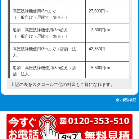
追加人工
16,500円
持込商品取付（単水栓）
13,200円
高圧洗浄機使用/3mまで
27,500円～
廃棄・処分
現場見積
（一般向け（戸建て・集合））
持込商品取付（混合水栓）
16,500円
※給水管工事は20mmまでの価格です。
追加 高圧洗浄機使用/3m超え
+3,300円/ｍ
持込商品取付（浄水器・分岐水栓）
16,500円
（一般向け（戸建て・集合））
排水管工事（土の掘削・埋め戻し作
11,000円~
高圧洗浄機使用/3mまで（店舗・法
42,350円
業）
人）
排水管工事（排水管工事/3ｍまで）
55,000円
追加 高圧洗浄機使用/3m超え（店
+5,500円/ｍ
舗・法人）
排水管工事（追加 排水管工事/3ｍ超
+11,000円
え）
上記の表をスクロールで他の料金もご覧になれます。
高度高圧洗浄換
現地調査
マス交換（土の掘削・埋め戻し作業）
11,000円~
トーラー作業
16,500円
全て税込表記
マス交換（深さ50㎝未満）
55,000円
トーラー機使用/3mまで
33,000円
マス交換（深さ50㎝以上）
66,000円
追加トーラー機使用/3m超え
+3,300円
コンクリート斫り（厚さ10㎝まで）
27,500円
カメラ調査
33,000円