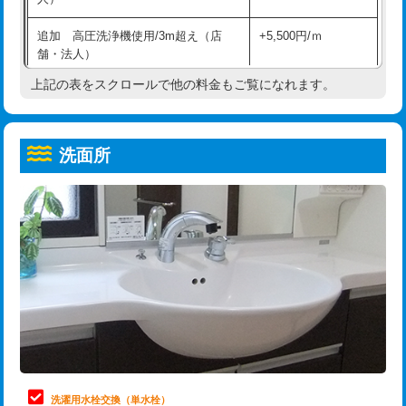
給水管工事※（ホール加工)
16,500円
コンクリート斫り（厚さ10㎝超え）
38,500円
追加 高圧洗浄機使用/3m超え（店
+5,500円/ｍ
給水管工事※（バンド止め)
3,300円
モルタル補修（厚さ10㎝まで）
27,500円
舗・法人）
給水管工事※（支持金具設置)
5,500円
モルタル補修（厚さ10㎝超え）
38,500円
上記の表をスクロールで他の料金もご覧になれます。
高度高圧洗浄換
現地調査
給水管工事※（保温材使用（バンド止
5,500円
洗面台設置
38,500円
トーラー作業
16,500円
め込み）)
洗面所
追加人工
16,500円
トーラー機使用/3mまで
33,000円
給水管工事※（土の掘削・埋め戻し作
11,000円
業)
廃棄・処分
現場見積
追加トーラー機使用/3m超え
+3,300円
給水管工事※（塩ビ管（VP・HI）使
33,000円
※給水管工事は20mmまでの価格です。
カメラ調査
33,000円
用/3ｍまで)
桝清掃
8,800円
給水管工事※（塩ビ管（VP・HI）使
+8,800円
用（追加）/3ｍ超え)
止水・漏水調査・防水処理・清掃・修
11,000円
理・調整・分解・加工など（軽作業）
給水管工事※（ライニング鋼管・銅
44,000円
管・ポリ管・HT管使用/3ｍまで)
止水・漏水調査・防水処理・清掃・修
22,000円
理・調整・分解・加工など（中作業）
給水管工事※（ライニング鋼管・銅
+8,800円
洗濯用水栓交換（単水栓）