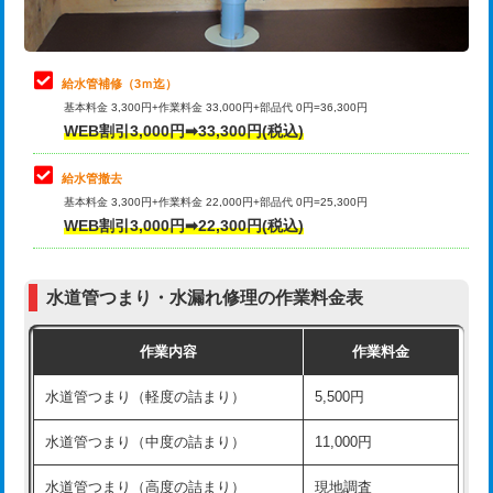
理・調整・分解・加工など（軽作業）
排水管工事（追加 排水管工事/3ｍ超
+11,000円
止水・漏水調査・防水処理・清掃・修
22,000円
え）
理・調整・分解・加工など（中作業）
給水管補修（3ｍ迄）
マス交換（土の掘削・埋め戻し作業）
11,000円~
基本料金 3,300円+作業料金 33,000円+部品代 0円=36,300円
止水・漏水調査・防水処理・清掃・修
33,000円
WEB割引3,000円➡33,300円(税込)
理・調整・分解・加工など（重作業）
マス交換（深さ50㎝未満）
55,000円
給水管撤去
その他部品の脱着
8,800円～
マス交換（深さ50㎝以上）
66,000円
基本料金 3,300円+作業料金 22,000円+部品代 0円=25,300円
WEB割引3,000円➡22,300円(税込)
交換・取付（タンク）
22,000円+材料費
コンクリート斫り（厚さ10㎝まで）
27,500円
交換・取付(単水栓（壁付・デッキ
13,200円+材料費
コンクリート斫り（厚さ10㎝超え）
38,500円
式）)
水道管つまり・水漏れ修理の作業料金表
モルタル補修（厚さ10㎝まで）
27,500円
交換・取付(混合水栓（壁付・デッキ
16,500円+材料費
作業内容
作業料金
式・ワンホール）)
モルタル補修（厚さ10㎝超え）
38,500円
水道管つまり（軽度の詰まり）
5,500円
交換・取付(排水栓・排水トラップ
22,000円+材料費
洗面台設置
38,500円
（P/S/ポップアップ））
水道管つまり（中度の詰まり）
11,000円
化粧台設置
22,000円
交換・取付（その他部品）
11,000円+材料費
水道管つまり（高度の詰まり）
現地調査