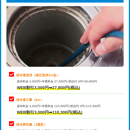
給水管工事※（ライニング鋼管・銅
44,000円
追加トーラー機使用/3m超え
+3,300円
管・ポリ管・HT管使用/3ｍまで)
カメラ調査
33,000円
給水管工事※（ライニング鋼管・銅
+8,800円
管・ポリ管・HT管使用/3ｍ超え)
桝清掃
8,800円
排水管工事（土の掘削・埋め戻し作
11,000円~
止水・漏水調査・防水処理・清掃・修
11,000円
業）
理・調整・分解・加工など（軽作業）
排水管工事（排水管工事/3ｍまで）
55,000円
止水・漏水調査・防水処理・清掃・修
22,000円
理・調整・分解・加工など（中作業）
排水管工事（追加 排水管工事/3ｍ超
+11,000円
排水管洗浄（高圧洗浄3ｍ迄）
え）
基本料金 3,300円+作業料金 27,500円+部品代 0円=30,800円
止水・漏水調査・防水処理・清掃・修
33,000円
WEB割引3,000円➡27,800円(税込)
理・調整・分解・加工など（重作業）
マス交換（土の掘削・埋め戻し作業）
11,000円~
排水管工事（8ｍ）
その他部品の脱着
8,800円～
マス交換（深さ50㎝未満）
55,000円
基本料金 3,300円+作業料金 110,000円+部品代 0円=113,300円
WEB割引3,000円➡110,300円(税込)
交換・取付（タンク）
22,000円+材料費
マス交換（深さ50㎝以上）
66,000円
交換・取付(単水栓（壁付・デッキ
13,200円+材料費
コンクリート斫り（厚さ10㎝まで）
27,500円
排水桝交換（1箇所）