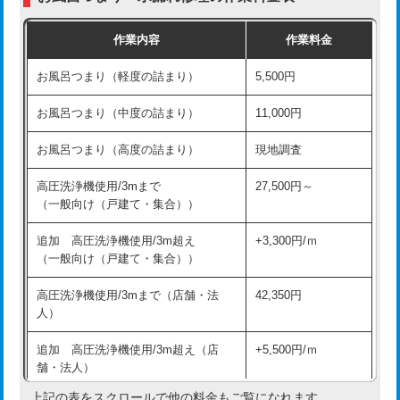
交換・取付（普通便座）
11,000円+材料費
作業内容
作業料金
交換・取付（温水洗浄便座）
16,500円+材料費
お風呂つまり（軽度の詰まり）
5,500円
交換・取付(単水栓（壁付・デッキ
13,200円+材料費
式）)
お風呂つまり（中度の詰まり）
11,000円
交換・取付(混合水栓（壁付・デッキ
16,500円+材料費
お風呂つまり（高度の詰まり）
現地調査
式・ワンホール）)
高圧洗浄機使用/3mまで
27,500円～
交換・取付(排水栓・排水トラップ
22,000円+材料費
（一般向け（戸建て・集合））
（P/S/ポップアップ））
追加 高圧洗浄機使用/3m超え
+3,300円/ｍ
交換・取付（その他部品）
11,000円+材料費
（一般向け（戸建て・集合））
持込商品取付（単水栓）
13,200円
高圧洗浄機使用/3mまで（店舗・法
42,350円
人）
持込商品取付（混合水栓）
16,500円
追加 高圧洗浄機使用/3m超え（店
+5,500円/ｍ
持込商品取付（浄水器・分岐水栓）
16,500円
舗・法人）
持込商品取付（温水洗浄便座）
22,000円
上記の表をスクロールで他の料金もご覧になれます。