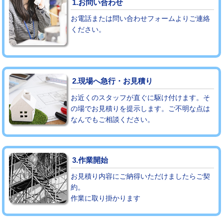
1.お問い合わせ
お電話または問い合わせフォームよりご連絡
モルタル補修（厚さ10㎝まで）
27,500円
ください。
モルタル補修（厚さ10㎝超え）
38,500円
追加人工
16,500円
2.現場へ急行・お見積り
廃棄・処分
現場見積
お近くのスタッフが直ぐに駆け付けます。そ
※給水管工事は20mmまでの価格です。
の場でお見積りを提示します。ご不明な点は
なんでもご相談ください。
3.作業開始
お見積り内容にご納得いただけましたらご契
約。
作業に取り掛かります