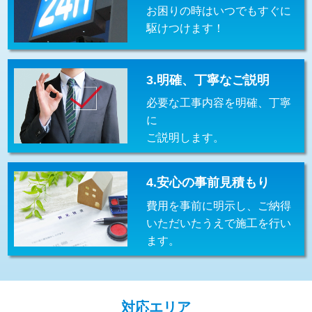
お困りの時はいつでもすぐに
交換・取付(排水栓・排水トラップ
22,000円+材料費
（P/S/ポップアップ））
駆けつけます！
交換・取付（その他部品）
11,000円+材料費
3.明確、丁寧なご説明
持込商品取付（単水栓）
13,200円
必要な工事内容を明確、丁寧
持込商品取付（混合水栓）
16,500円
に
ご説明します。
持込商品取付（浄水器・分岐水栓）
16,500円
給水管工事※（ホール加工)
16,500円
4.安心の事前見積もり
給水管工事※（バンド止め)
3,300円
費用を事前に明示し、ご納得
いただいたうえで施工を行い
給水管工事※（支持金具設置)
5,500円
ます。
給水管工事※（保温材使用（バンド止
5,500円
め込み）)
給水管工事※（土の掘削・埋め戻し作
11,000円
対応エリア
業)