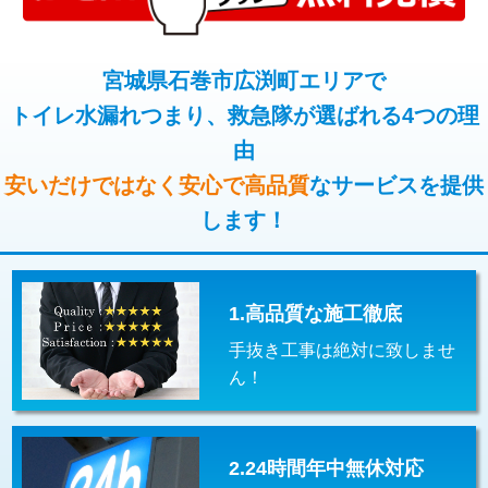
コンクリート斫り（厚さ10㎝超え）
38,500円
桝清掃
8,800円
モルタル補修（厚さ10㎝まで）
27,500円
宮城県石巻市広渕町エリアで
止水・漏水調査・防水処理・清掃・修
11,000円
理・調整・分解・加工など（軽作業）
トイレ水漏れつまり、救急隊が選ばれる4つの理
モルタル補修（厚さ10㎝超え）
38,500円
由
止水・漏水調査・防水処理・清掃・修
22,000円
追加人工
16,500円
理・調整・分解・加工など（中作業）
安いだけではなく安心で高品質
なサービスを提供
廃棄・処分
現場見積
します！
止水・漏水調査・防水処理・清掃・修
33,000円
理・調整・分解・加工など（重作業）
その他部品の脱着
8,800円～
1.高品質な施工徹底
交換・取付（タンク）
22,000円+材料費
手抜き工事は絶対に致しませ
交換・取付(単水栓（壁付・デッキ
13,200円+材料費
ん！
式）)
交換・取付(混合水栓（壁付・デッキ
16,500円+材料費
式・ワンホール）)
2.24時間年中無休対応