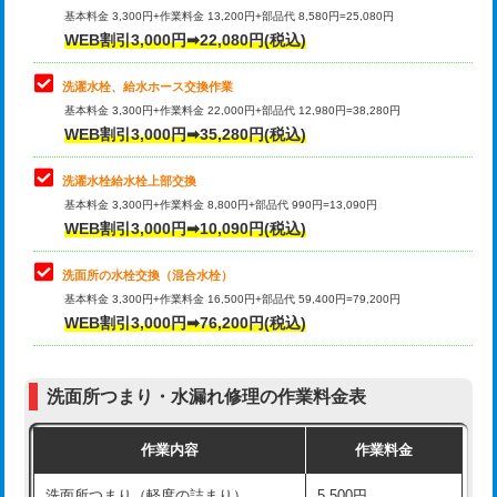
管・ポリ管・HT管使用/3ｍ超え)
基本料金 3,300円+作業料金 13,200円+部品代 8,580円=25,080円
止水・漏水調査・防水処理・清掃・修
33,000円
WEB割引3,000円➡22,080円(税込)
理・調整・分解・加工など（重作業）
排水管工事（土の掘削・埋め戻し作
11,000円~
業）
洗濯水栓、給水ホース交換作業
キッチンタンク脱着
16,500円
基本料金 3,300円+作業料金 22,000円+部品代 12,980円=38,280円
排水管工事（排水管工事/3ｍまで）
55,000円
WEB割引3,000円➡35,280円(税込)
その他部品の脱着
8,800円～
排水管工事（追加 排水管工事/3ｍ超
+11,000円
交換・取付（タンク）
22,000円+材料費
洗濯水栓給水栓上部交換
え）
基本料金 3,300円+作業料金 8,800円+部品代 990円=13,090円
交換・取付(単水栓（壁付・デッキ
13,200円+材料費
WEB割引3,000円➡10,090円(税込)
マス交換（土の掘削・埋め戻し作業）
11,000円~
式）)
洗面所の水栓交換（混合水栓）
マス交換（深さ50㎝未満）
55,000円
交換・取付(混合水栓（壁付・デッキ
16,500円+材料費
基本料金 3,300円+作業料金 16,500円+部品代 59,400円=79,200円
式・ワンホール）)
WEB割引3,000円➡76,200円(税込)
マス交換（深さ50㎝以上）
66,000円
交換・取付(排水栓・排水トラップ
22,000円+材料費
コンクリート斫り（厚さ10㎝まで）
27,500円
（P/S/ポップアップ））
洗面所つまり・水漏れ修理の作業料金表
コンクリート斫り（厚さ10㎝超え）
38,500円
交換・取付（その他部品）
11,000円+材料費
作業内容
作業料金
モルタル補修（厚さ10㎝まで）
27,500円
持込商品取付（単水栓）
13,200円
洗面所つまり（軽度の詰まり）
5,500円