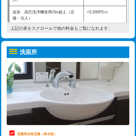
給水管工事※（ホール加工)
16,500円
コンクリート斫り（厚さ10㎝超え）
38,500円
追加 高圧洗浄機使用/3m超え（店
+5,500円/ｍ
給水管工事※（バンド止め)
3,300円
モルタル補修（厚さ10㎝まで）
27,500円
舗・法人）
給水管工事※（支持金具設置)
5,500円
モルタル補修（厚さ10㎝超え）
38,500円
上記の表をスクロールで他の料金もご覧になれます。
高度高圧洗浄換
現地調査
給水管工事※（保温材使用（バンド止
5,500円
洗面台設置
38,500円
トーラー作業
16,500円
め込み）)
洗面所
追加人工
16,500円
トーラー機使用/3mまで
33,000円
給水管工事※（土の掘削・埋め戻し作
11,000円
業)
廃棄・処分
現場見積
追加トーラー機使用/3m超え
+3,300円
給水管工事※（塩ビ管（VP・HI）使
33,000円
※給水管工事は20mmまでの価格です。
カメラ調査
33,000円
用/3ｍまで)
桝清掃
8,800円
給水管工事※（塩ビ管（VP・HI）使
+8,800円
用（追加）/3ｍ超え)
止水・漏水調査・防水処理・清掃・修
11,000円
理・調整・分解・加工など（軽作業）
給水管工事※（ライニング鋼管・銅
44,000円
管・ポリ管・HT管使用/3ｍまで)
止水・漏水調査・防水処理・清掃・修
22,000円
理・調整・分解・加工など（中作業）
給水管工事※（ライニング鋼管・銅
+8,800円
洗濯用水栓交換（単水栓）