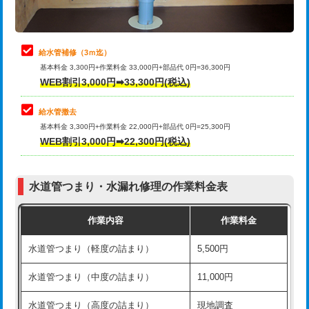
理・調整・分解・加工など（軽作業）
排水管工事（追加 排水管工事/3ｍ超
+11,000円
止水・漏水調査・防水処理・清掃・修
22,000円
え）
理・調整・分解・加工など（中作業）
給水管補修（3ｍ迄）
マス交換（土の掘削・埋め戻し作業）
11,000円~
基本料金 3,300円+作業料金 33,000円+部品代 0円=36,300円
止水・漏水調査・防水処理・清掃・修
33,000円
WEB割引3,000円➡33,300円(税込)
理・調整・分解・加工など（重作業）
マス交換（深さ50㎝未満）
55,000円
給水管撤去
その他部品の脱着
8,800円～
マス交換（深さ50㎝以上）
66,000円
基本料金 3,300円+作業料金 22,000円+部品代 0円=25,300円
WEB割引3,000円➡22,300円(税込)
交換・取付（タンク）
22,000円+材料費
コンクリート斫り（厚さ10㎝まで）
27,500円
交換・取付(単水栓（壁付・デッキ
13,200円+材料費
コンクリート斫り（厚さ10㎝超え）
38,500円
式）)
水道管つまり・水漏れ修理の作業料金表
モルタル補修（厚さ10㎝まで）
27,500円
交換・取付(混合水栓（壁付・デッキ
16,500円+材料費
作業内容
作業料金
式・ワンホール）)
モルタル補修（厚さ10㎝超え）
38,500円
水道管つまり（軽度の詰まり）
5,500円
交換・取付(排水栓・排水トラップ
22,000円+材料費
洗面台設置
38,500円
（P/S/ポップアップ））
水道管つまり（中度の詰まり）
11,000円
化粧台設置
22,000円
交換・取付（その他部品）
11,000円+材料費
水道管つまり（高度の詰まり）
現地調査