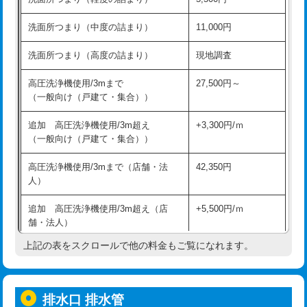
モルタル補修（厚さ10㎝超え）
38,500円
持込商品取付（混合水栓）
16,500円
洗面所つまり（中度の詰まり）
11,000円
洗面台設置
38,500円
持込商品取付（浄水器・分岐水栓）
16,500円
洗面所つまり（高度の詰まり）
現地調査
バスタブ設置
現場見積
給水管工事※（ホール加工)
16,500円
高圧洗浄機使用/3mまで
27,500円～
追加人工
16,500円
（一般向け（戸建て・集合））
給水管工事※（バンド止め)
3,300円
廃棄・処分
現場見積
追加 高圧洗浄機使用/3m超え
+3,300円/ｍ
給水管工事※（支持金具設置)
5,500円
（一般向け（戸建て・集合））
※給水管工事は20mmまでの価格です。
給水管工事※（保温材使用（バンド止
5,500円
高圧洗浄機使用/3mまで（店舗・法
42,350円
め込み）)
人）
給水管工事※（土の掘削・埋め戻し作
11,000円
追加 高圧洗浄機使用/3m超え（店
+5,500円/ｍ
業)
舗・法人）
給水管工事※（塩ビ管（VP・HI）使
33,000円
上記の表をスクロールで他の料金もご覧になれます。
高度高圧洗浄換
現地調査
用/3ｍまで)
トーラー作業
16,500円
給水管工事※（塩ビ管（VP・HI）使
+8,800円
用（追加）/3ｍ超え)
排水口 排水管
トーラー機使用/3mまで
33,000円