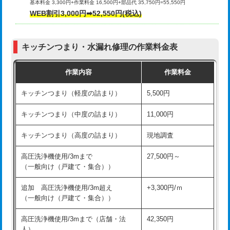
基本料金 3,300円+作業料金 16,500円+部品代 35,750円=55,550円
給水管工事※（ライニング鋼管・銅
44,000円
WEB割引3,000円➡52,550円(税込)
その他部品の脱着
8,800円～
管・ポリ管・HT管使用/3ｍまで)
交換・取付（タンク）
22,000円+材料費
給水管工事※（ライニング鋼管・銅
+8,800円
管・ポリ管・HT管使用/3ｍ超え)
キッチンつまり・水漏れ修理の作業料金表
交換・取付(単水栓（壁付・デッキ
13,200円+材料費
式）)
排水管工事（土の掘削・埋め戻し作
11,000円~
作業内容
作業料金
業）
交換・取付(混合水栓（壁付・デッキ
16,500円+材料費
キッチンつまり（軽度の詰まり）
5,500円
式・ワンホール）)
排水管工事（排水管工事/3ｍまで）
55,000円
キッチンつまり（中度の詰まり）
11,000円
交換・取付(排水栓・排水トラップ
22,000円+材料費
排水管工事（追加 排水管工事/3ｍ超
+11,000円
（P/S/ポップアップ））
え）
キッチンつまり（高度の詰まり）
現地調査
交換・取付（その他部品）
11,000円+材料費
マス交換（土の掘削・埋め戻し作業）
11,000円~
高圧洗浄機使用/3mまで
27,500円～
（一般向け（戸建て・集合））
持込商品取付（単水栓）
13,200円
マス交換（深さ50㎝未満）
55,000円
追加 高圧洗浄機使用/3m超え
+3,300円/ｍ
持込商品取付（混合水栓）
16,500円
マス交換（深さ50㎝以上）
66,000円
（一般向け（戸建て・集合））
持込商品取付（浄水器・分岐水栓）
16,500円
コンクリート斫り（厚さ10㎝まで）
27,500円
高圧洗浄機使用/3mまで（店舗・法
42,350円
人）