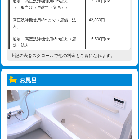
追加 高圧洗浄機使用/3m超え
+3,300円/ｍ
（一般向け（戸建て・集合））
高圧洗浄機使用/3mまで（店舗・法
42,350円
人）
追加 高圧洗浄機使用/3m超え（店
+5,500円/ｍ
舗・法人）
上記の表をスクロールで他の料金もご覧になれます。
高度高圧洗浄換
現地調査
トーラー作業
16,500円
お風呂
トーラー機使用/3mまで
33,000円
追加トーラー機使用/3m超え
+3,300円
カメラ調査
33,000円
桝清掃
8,800円
止水・漏水調査・防水処理・清掃・修
11,000円