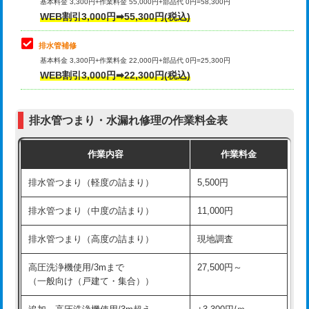
式）)
基本料金 3,300円+作業料金 55,000円+部品代 0円=58,300円
コンクリート斫り（厚さ10㎝超え）
38,500円
WEB割引3,000円➡55,300円(税込)
交換・取付(混合水栓（壁付・デッキ
16,500円+材料費
式・ワンホール）)
モルタル補修（厚さ10㎝まで）
27,500円
排水管補修
基本料金 3,300円+作業料金 22,000円+部品代 0円=25,300円
交換・取付(排水栓・排水トラップ
22,000円+材料費
モルタル補修（厚さ10㎝超え）
38,500円
WEB割引3,000円➡22,300円(税込)
（P/S/ポップアップ））
台所シンク・作業台設置
現場見積
交換・取付（その他部品）
11,000円+材料費
排水管つまり・水漏れ修理の作業料金表
追加人工
16,500円
持込商品取付（単水栓）
13,200円
作業内容
作業料金
廃棄・処分
現場見積
持込商品取付（混合水栓）
16,500円
排水管つまり（軽度の詰まり）
5,500円
※給水管工事は20mmまでの価格です。
持込商品取付（浄水器・分岐水栓）
16,500円
排水管つまり（中度の詰まり）
11,000円
給水管工事※（ホール加工)
16,500円
排水管つまり（高度の詰まり）
現地調査
給水管工事※（バンド止め)
3,300円
高圧洗浄機使用/3mまで
27,500円～
（一般向け（戸建て・集合））
給水管工事※（支持金具設置)
5,500円