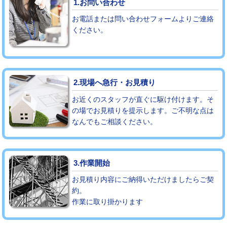
1.お問い合わせ
お電話または問い合わせフォームよりご連絡
モルタル補修（厚さ10㎝まで）
27,500円
ください。
モルタル補修（厚さ10㎝超え）
38,500円
追加人工
16,500円
2.現場へ急行・お見積り
廃棄・処分
現場見積
お近くのスタッフが直ぐに駆け付けます。そ
※給水管工事は20mmまでの価格です。
の場でお見積りを提示します。ご不明な点は
なんでもご相談ください。
3.作業開始
お見積り内容にご納得いただけましたらご契
約。
作業に取り掛かります