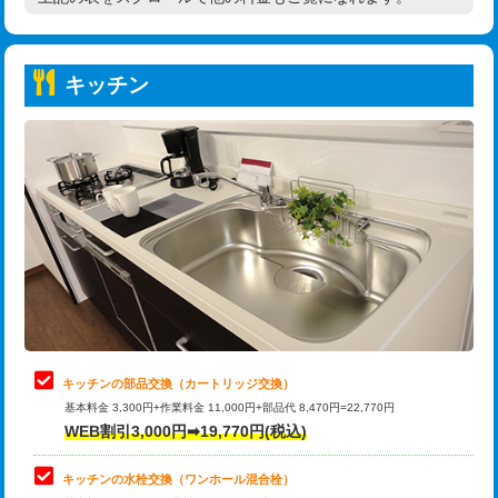
高度高圧洗浄換
現地調査
持込商品取付（普通便座⇔温水洗浄便
22,000円
トーラー作業
16,500円
座）
キッチン
トーラー機使用/3mまで
33,000円
給水管工事※（ホール加工)
16,500円
追加トーラー機使用/3m超え
+3,300円
給水管工事※（バンド止め)
3,300円
カメラ調査
33,000円
給水管工事※（支持金具設置)
5,500円
桝清掃
8,800円
給水管工事※（保温材使用（バンド止
5,500円
め込み）)
止水・漏水調査・防水処理・清掃・修
11,000円
理・調整・分解・加工など（軽作業）
給水管工事※（土の掘削・埋め戻し作
11,000円
業)
止水・漏水調査・防水処理・清掃・修
22,000円
理・調整・分解・加工など（中作業）
給水管工事※（塩ビ管（VP・HI）使
33,000円
キッチンの部品交換（カートリッジ交換）
用/3ｍまで)
基本料金 3,300円+作業料金 11,000円+部品代 8,470円=22,770円
止水・漏水調査・防水処理・清掃・修
33,000円
WEB割引3,000円➡19,770円(税込)
理・調整・分解・加工など（重作業）
給水管工事※（塩ビ管（VP・HI）使
+8,800円
用（追加）/3ｍ超え)
キッチンの水栓交換（ワンホール混合栓）
お風呂タンク脱着
16,500円