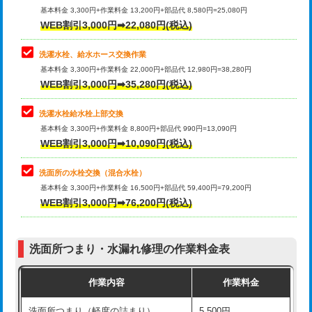
管・ポリ管・HT管使用/3ｍ超え)
基本料金 3,300円+作業料金 13,200円+部品代 8,580円=25,080円
止水・漏水調査・防水処理・清掃・修
33,000円
WEB割引3,000円➡22,080円(税込)
理・調整・分解・加工など（重作業）
排水管工事（土の掘削・埋め戻し作
11,000円~
業）
洗濯水栓、給水ホース交換作業
キッチンタンク脱着
16,500円
基本料金 3,300円+作業料金 22,000円+部品代 12,980円=38,280円
排水管工事（排水管工事/3ｍまで）
55,000円
WEB割引3,000円➡35,280円(税込)
その他部品の脱着
8,800円～
排水管工事（追加 排水管工事/3ｍ超
+11,000円
交換・取付（タンク）
22,000円+材料費
洗濯水栓給水栓上部交換
え）
基本料金 3,300円+作業料金 8,800円+部品代 990円=13,090円
交換・取付(単水栓（壁付・デッキ
13,200円+材料費
WEB割引3,000円➡10,090円(税込)
マス交換（土の掘削・埋め戻し作業）
11,000円~
式）)
洗面所の水栓交換（混合水栓）
マス交換（深さ50㎝未満）
55,000円
交換・取付(混合水栓（壁付・デッキ
16,500円+材料費
基本料金 3,300円+作業料金 16,500円+部品代 59,400円=79,200円
式・ワンホール）)
WEB割引3,000円➡76,200円(税込)
マス交換（深さ50㎝以上）
66,000円
交換・取付(排水栓・排水トラップ
22,000円+材料費
コンクリート斫り（厚さ10㎝まで）
27,500円
（P/S/ポップアップ））
洗面所つまり・水漏れ修理の作業料金表
コンクリート斫り（厚さ10㎝超え）
38,500円
交換・取付（その他部品）
11,000円+材料費
作業内容
作業料金
モルタル補修（厚さ10㎝まで）
27,500円
持込商品取付（単水栓）
13,200円
洗面所つまり（軽度の詰まり）
5,500円