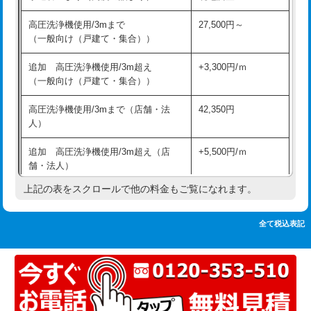
追加人工
16,500円
持込商品取付（単水栓）
13,200円
高圧洗浄機使用/3mまで
27,500円～
廃棄・処分
現場見積
（一般向け（戸建て・集合））
持込商品取付（混合水栓）
16,500円
※給水管工事は20mmまでの価格です。
追加 高圧洗浄機使用/3m超え
+3,300円/ｍ
持込商品取付（浄水器・分岐水栓）
16,500円
（一般向け（戸建て・集合））
排水管工事（土の掘削・埋め戻し作
11,000円~
高圧洗浄機使用/3mまで（店舗・法
42,350円
業）
人）
排水管工事（排水管工事/3ｍまで）
55,000円
追加 高圧洗浄機使用/3m超え（店
+5,500円/ｍ
舗・法人）
排水管工事（追加 排水管工事/3ｍ超
+11,000円
え）
上記の表をスクロールで他の料金もご覧になれます。
高度高圧洗浄換
現地調査
マス交換（土の掘削・埋め戻し作業）
11,000円~
トーラー作業
16,500円
全て税込表記
マス交換（深さ50㎝未満）
55,000円
トーラー機使用/3mまで
33,000円
マス交換（深さ50㎝以上）
66,000円
追加トーラー機使用/3m超え
+3,300円
コンクリート斫り（厚さ10㎝まで）
27,500円
カメラ調査
33,000円