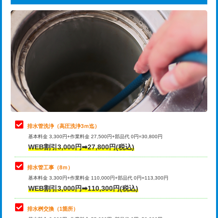
給水管工事※（ライニング鋼管・銅
44,000円
追加トーラー機使用/3m超え
+3,300円
管・ポリ管・HT管使用/3ｍまで)
カメラ調査
33,000円
給水管工事※（ライニング鋼管・銅
+8,800円
管・ポリ管・HT管使用/3ｍ超え)
桝清掃
8,800円
排水管工事（土の掘削・埋め戻し作
11,000円~
止水・漏水調査・防水処理・清掃・修
11,000円
業）
理・調整・分解・加工など（軽作業）
排水管工事（排水管工事/3ｍまで）
55,000円
止水・漏水調査・防水処理・清掃・修
22,000円
理・調整・分解・加工など（中作業）
排水管工事（追加 排水管工事/3ｍ超
+11,000円
排水管洗浄（高圧洗浄3ｍ迄）
え）
基本料金 3,300円+作業料金 27,500円+部品代 0円=30,800円
止水・漏水調査・防水処理・清掃・修
33,000円
WEB割引3,000円➡27,800円(税込)
理・調整・分解・加工など（重作業）
マス交換（土の掘削・埋め戻し作業）
11,000円~
排水管工事（8ｍ）
その他部品の脱着
8,800円～
マス交換（深さ50㎝未満）
55,000円
基本料金 3,300円+作業料金 110,000円+部品代 0円=113,300円
WEB割引3,000円➡110,300円(税込)
交換・取付（タンク）
22,000円+材料費
マス交換（深さ50㎝以上）
66,000円
交換・取付(単水栓（壁付・デッキ
13,200円+材料費
コンクリート斫り（厚さ10㎝まで）
27,500円
排水桝交換（1箇所）