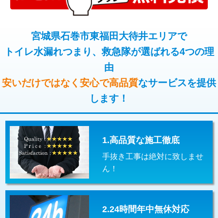
コンクリート斫り（厚さ10㎝超え）
38,500円
桝清掃
8,800円
モルタル補修（厚さ10㎝まで）
27,500円
宮城県石巻市東福田大待井エリアで
止水・漏水調査・防水処理・清掃・修
11,000円
理・調整・分解・加工など（軽作業）
トイレ水漏れつまり、救急隊が選ばれる4つの理
モルタル補修（厚さ10㎝超え）
38,500円
由
止水・漏水調査・防水処理・清掃・修
22,000円
追加人工
16,500円
理・調整・分解・加工など（中作業）
安いだけではなく安心で高品質
なサービスを提供
廃棄・処分
現場見積
します！
止水・漏水調査・防水処理・清掃・修
33,000円
理・調整・分解・加工など（重作業）
その他部品の脱着
8,800円～
1.高品質な施工徹底
交換・取付（タンク）
22,000円+材料費
手抜き工事は絶対に致しませ
交換・取付(単水栓（壁付・デッキ
13,200円+材料費
ん！
式）)
交換・取付(混合水栓（壁付・デッキ
16,500円+材料費
式・ワンホール）)
2.24時間年中無休対応