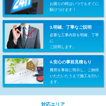
お困りの時はいつでもすぐに
交換・取付(排水栓・排水トラップ
22,000円+材料費
（P/S/ポップアップ））
駆けつけます！
交換・取付（その他部品）
11,000円+材料費
3.明確、丁寧なご説明
持込商品取付（単水栓）
13,200円
必要な工事内容を明確、丁寧
持込商品取付（混合水栓）
16,500円
に
ご説明します。
持込商品取付（浄水器・分岐水栓）
16,500円
給水管工事※（ホール加工)
16,500円
4.安心の事前見積もり
給水管工事※（バンド止め)
3,300円
費用を事前に明示し、ご納得
いただいたうえで施工を行い
給水管工事※（支持金具設置)
5,500円
ます。
給水管工事※（保温材使用（バンド止
5,500円
め込み）)
給水管工事※（土の掘削・埋め戻し作
11,000円
対応エリア
業)