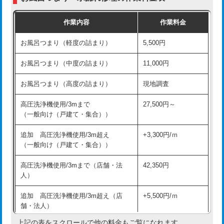
交換・取付（普通便座）
11,000円+材料費
作業内容
作業料金
交換・取付（温水洗浄便座）
16,500円+材料費
お風呂つまり（軽度の詰まり）
5,500円
交換・取付(単水栓（壁付・デッキ
13,200円+材料費
式）)
お風呂つまり（中度の詰まり）
11,000円
交換・取付(混合水栓（壁付・デッキ
16,500円+材料費
お風呂つまり（高度の詰まり）
現地調査
式・ワンホール）)
高圧洗浄機使用/3mまで
27,500円～
交換・取付(排水栓・排水トラップ
22,000円+材料費
（一般向け（戸建て・集合））
（P/S/ポップアップ））
追加 高圧洗浄機使用/3m超え
+3,300円/ｍ
交換・取付（その他部品）
11,000円+材料費
（一般向け（戸建て・集合））
持込商品取付（単水栓）
13,200円
高圧洗浄機使用/3mまで（店舗・法
42,350円
人）
持込商品取付（混合水栓）
16,500円
追加 高圧洗浄機使用/3m超え（店
+5,500円/ｍ
持込商品取付（浄水器・分岐水栓）
16,500円
舗・法人）
持込商品取付（温水洗浄便座）
22,000円
上記の表をスクロールで他の料金もご覧になれます。