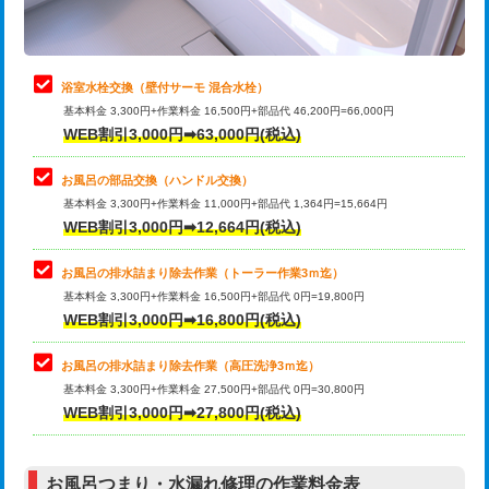
理・調整・分解・加工など（軽作業）
止水・漏水調査・防水処理・清掃・修
22,000円
理・調整・分解・加工など（中作業）
浴室水栓交換（壁付サーモ 混合水栓）
基本料金 3,300円+作業料金 16,500円+部品代 46,200円=66,000円
止水・漏水調査・防水処理・清掃・修
33,000円
WEB割引3,000円➡63,000円(税込)
理・調整・分解・加工など（重作業）
お風呂の部品交換（ハンドル交換）
トイレタンク脱着
16,500円
基本料金 3,300円+作業料金 11,000円+部品代 1,364円=15,664円
WEB割引3,000円➡12,664円(税込)
トイレ便器脱着
16,500円
タンクレストイレ脱着
33,000円
お風呂の排水詰まり除去作業（トーラー作業3ｍ迄）
基本料金 3,300円+作業料金 16,500円+部品代 0円=19,800円
小便器トイレ脱着
現地見積
WEB割引3,000円➡16,800円(税込)
その他部品の脱着
8,800円～
お風呂の排水詰まり除去作業（高圧洗浄3ｍ迄）
基本料金 3,300円+作業料金 27,500円+部品代 0円=30,800円
交換・取付（タンク）
22,000円+材料費
WEB割引3,000円➡27,800円(税込)
交換・取付（便器）
22,000円+材料費
お風呂つまり・水漏れ修理の作業料金表