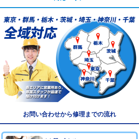
給水管工事※（塩ビ管（VP・HI）使
33,000円
用/3ｍまで)
給水管工事※（塩ビ管（VP・HI）使
+8,800円
用（追加）/3ｍ超え)
給水管工事※（ライニング鋼管・銅
44,000円
管・ポリ管・HT管使用/3ｍまで)
給水管工事※（ライニング鋼管・銅
+8,800円
管・ポリ管・HT管使用/3ｍ超え)
マス交換（土の掘削・埋め戻し作業）
11,000円~
マス交換（深さ50㎝未満）
55,000円
マス交換（深さ50㎝以上）
66,000円
お問い合わせから修理までの流れ
コンクリート斫り（厚さ10㎝まで）
27,500円
コンクリート斫り（厚さ10㎝超え）
38,500円