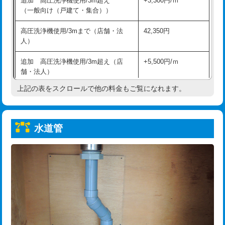
追加 高圧洗浄機使用/3m超え
+3,300円/ｍ
給水管工事※（保温材使用（バンド止
5,500円
（一般向け（戸建て・集合））
め込み）)
高圧洗浄機使用/3mまで（店舗・法
42,350円
給水管工事※（土の掘削・埋め戻し作
11,000円
人）
業)
追加 高圧洗浄機使用/3m超え（店
+5,500円/ｍ
給水管工事※（塩ビ管（VP・HI）使
33,000円
舗・法人）
用/3ｍまで)
上記の表をスクロールで他の料金もご覧になれます。
高度高圧洗浄換
現地調査
給水管工事※（塩ビ管（VP・HI）使
+8,800円
用（追加）/3ｍ超え)
トーラー作業
16,500円
給水管工事※（ライニング鋼管・銅
44,000円
水道管
トーラー機使用/3mまで
33,000円
管・ポリ管・HT管使用/3ｍまで)
追加トーラー機使用/3m超え
+3,300円
給水管工事※（ライニング鋼管・銅
+8,800円
管・ポリ管・HT管使用/3ｍ超え)
カメラ調査
33,000円
排水管工事（土の掘削・埋め戻し作
11,000円~
桝清掃
8,800円
業）
止水・漏水調査・防水処理・清掃・修
11,000円
排水管工事（排水管工事/3ｍまで）
55,000円