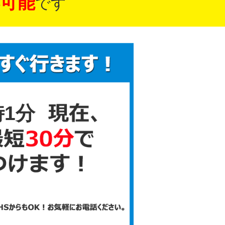
可能
です
時1分