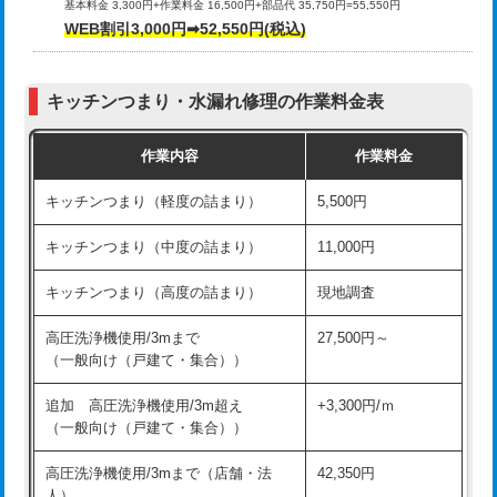
基本料金 3,300円+作業料金 16,500円+部品代 35,750円=55,550円
給水管工事※（ライニング鋼管・銅
44,000円
WEB割引3,000円➡52,550円(税込)
その他部品の脱着
8,800円～
管・ポリ管・HT管使用/3ｍまで)
交換・取付（タンク）
22,000円+材料費
給水管工事※（ライニング鋼管・銅
+8,800円
管・ポリ管・HT管使用/3ｍ超え)
キッチンつまり・水漏れ修理の作業料金表
交換・取付(単水栓（壁付・デッキ
13,200円+材料費
式）)
排水管工事（土の掘削・埋め戻し作
11,000円~
作業内容
作業料金
業）
交換・取付(混合水栓（壁付・デッキ
16,500円+材料費
キッチンつまり（軽度の詰まり）
5,500円
式・ワンホール）)
排水管工事（排水管工事/3ｍまで）
55,000円
キッチンつまり（中度の詰まり）
11,000円
交換・取付(排水栓・排水トラップ
22,000円+材料費
排水管工事（追加 排水管工事/3ｍ超
+11,000円
（P/S/ポップアップ））
え）
キッチンつまり（高度の詰まり）
現地調査
交換・取付（その他部品）
11,000円+材料費
マス交換（土の掘削・埋め戻し作業）
11,000円~
高圧洗浄機使用/3mまで
27,500円～
（一般向け（戸建て・集合））
持込商品取付（単水栓）
13,200円
マス交換（深さ50㎝未満）
55,000円
追加 高圧洗浄機使用/3m超え
+3,300円/ｍ
持込商品取付（混合水栓）
16,500円
マス交換（深さ50㎝以上）
66,000円
（一般向け（戸建て・集合））
持込商品取付（浄水器・分岐水栓）
16,500円
コンクリート斫り（厚さ10㎝まで）
27,500円
高圧洗浄機使用/3mまで（店舗・法
42,350円
人）