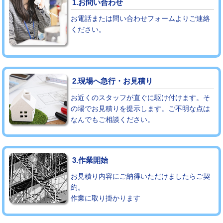
1.お問い合わせ
お電話または問い合わせフォームよりご連絡
モルタル補修（厚さ10㎝まで）
27,500円
ください。
モルタル補修（厚さ10㎝超え）
38,500円
追加人工
16,500円
2.現場へ急行・お見積り
廃棄・処分
現場見積
お近くのスタッフが直ぐに駆け付けます。そ
※給水管工事は20mmまでの価格です。
の場でお見積りを提示します。ご不明な点は
なんでもご相談ください。
3.作業開始
お見積り内容にご納得いただけましたらご契
約。
作業に取り掛かります