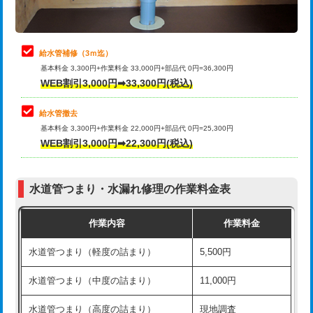
理・調整・分解・加工など（軽作業）
排水管工事（追加 排水管工事/3ｍ超
+11,000円
止水・漏水調査・防水処理・清掃・修
22,000円
え）
理・調整・分解・加工など（中作業）
給水管補修（3ｍ迄）
マス交換（土の掘削・埋め戻し作業）
11,000円~
基本料金 3,300円+作業料金 33,000円+部品代 0円=36,300円
止水・漏水調査・防水処理・清掃・修
33,000円
WEB割引3,000円➡33,300円(税込)
理・調整・分解・加工など（重作業）
マス交換（深さ50㎝未満）
55,000円
給水管撤去
その他部品の脱着
8,800円～
マス交換（深さ50㎝以上）
66,000円
基本料金 3,300円+作業料金 22,000円+部品代 0円=25,300円
WEB割引3,000円➡22,300円(税込)
交換・取付（タンク）
22,000円+材料費
コンクリート斫り（厚さ10㎝まで）
27,500円
交換・取付(単水栓（壁付・デッキ
13,200円+材料費
コンクリート斫り（厚さ10㎝超え）
38,500円
式）)
水道管つまり・水漏れ修理の作業料金表
モルタル補修（厚さ10㎝まで）
27,500円
交換・取付(混合水栓（壁付・デッキ
16,500円+材料費
作業内容
作業料金
式・ワンホール）)
モルタル補修（厚さ10㎝超え）
38,500円
水道管つまり（軽度の詰まり）
5,500円
交換・取付(排水栓・排水トラップ
22,000円+材料費
洗面台設置
38,500円
（P/S/ポップアップ））
水道管つまり（中度の詰まり）
11,000円
化粧台設置
22,000円
交換・取付（その他部品）
11,000円+材料費
水道管つまり（高度の詰まり）
現地調査