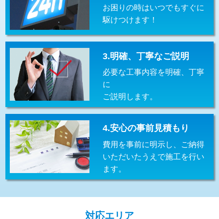
お困りの時はいつでもすぐに
交換・取付(排水栓・排水トラップ
22,000円+材料費
（P/S/ポップアップ））
駆けつけます！
交換・取付（その他部品）
11,000円+材料費
3.明確、丁寧なご説明
持込商品取付（単水栓）
13,200円
必要な工事内容を明確、丁寧
持込商品取付（混合水栓）
16,500円
に
ご説明します。
持込商品取付（浄水器・分岐水栓）
16,500円
給水管工事※（ホール加工)
16,500円
4.安心の事前見積もり
給水管工事※（バンド止め)
3,300円
費用を事前に明示し、ご納得
いただいたうえで施工を行い
給水管工事※（支持金具設置)
5,500円
ます。
給水管工事※（保温材使用（バンド止
5,500円
め込み）)
給水管工事※（土の掘削・埋め戻し作
11,000円
対応エリア
業)