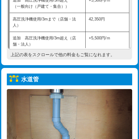
追加 高圧洗浄機使用/3m超え
+3,300円/ｍ
給水管工事※（保温材使用（バンド止
5,500円
（一般向け（戸建て・集合））
め込み）)
高圧洗浄機使用/3mまで（店舗・法
42,350円
給水管工事※（土の掘削・埋め戻し作
11,000円
人）
業)
追加 高圧洗浄機使用/3m超え（店
+5,500円/ｍ
給水管工事※（塩ビ管（VP・HI）使
33,000円
舗・法人）
用/3ｍまで)
上記の表をスクロールで他の料金もご覧になれます。
高度高圧洗浄換
現地調査
給水管工事※（塩ビ管（VP・HI）使
+8,800円
用（追加）/3ｍ超え)
トーラー作業
16,500円
給水管工事※（ライニング鋼管・銅
44,000円
水道管
トーラー機使用/3mまで
33,000円
管・ポリ管・HT管使用/3ｍまで)
追加トーラー機使用/3m超え
+3,300円
給水管工事※（ライニング鋼管・銅
+8,800円
管・ポリ管・HT管使用/3ｍ超え)
カメラ調査
33,000円
排水管工事（土の掘削・埋め戻し作
11,000円~
桝清掃
8,800円
業）
止水・漏水調査・防水処理・清掃・修
11,000円
排水管工事（排水管工事/3ｍまで）
55,000円