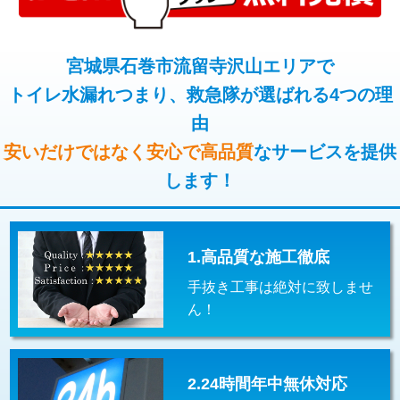
コンクリート斫り（厚さ10㎝超え）
38,500円
桝清掃
8,800円
モルタル補修（厚さ10㎝まで）
27,500円
宮城県石巻市流留寺沢山エリアで
止水・漏水調査・防水処理・清掃・修
11,000円
理・調整・分解・加工など（軽作業）
トイレ水漏れつまり、救急隊が選ばれる4つの理
モルタル補修（厚さ10㎝超え）
38,500円
由
止水・漏水調査・防水処理・清掃・修
22,000円
追加人工
16,500円
理・調整・分解・加工など（中作業）
安いだけではなく安心で高品質
なサービスを提供
廃棄・処分
現場見積
します！
止水・漏水調査・防水処理・清掃・修
33,000円
理・調整・分解・加工など（重作業）
その他部品の脱着
8,800円～
1.高品質な施工徹底
交換・取付（タンク）
22,000円+材料費
手抜き工事は絶対に致しませ
交換・取付(単水栓（壁付・デッキ
13,200円+材料費
ん！
式）)
交換・取付(混合水栓（壁付・デッキ
16,500円+材料費
式・ワンホール）)
2.24時間年中無休対応