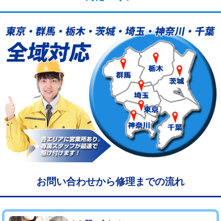
給水管工事※（塩ビ管（VP・HI）使
33,000円
用/3ｍまで)
給水管工事※（塩ビ管（VP・HI）使
+8,800円
用（追加）/3ｍ超え)
給水管工事※（ライニング鋼管・銅
44,000円
管・ポリ管・HT管使用/3ｍまで)
給水管工事※（ライニング鋼管・銅
+8,800円
管・ポリ管・HT管使用/3ｍ超え)
マス交換（土の掘削・埋め戻し作業）
11,000円~
マス交換（深さ50㎝未満）
55,000円
マス交換（深さ50㎝以上）
66,000円
お問い合わせから修理までの流れ
コンクリート斫り（厚さ10㎝まで）
27,500円
コンクリート斫り（厚さ10㎝超え）
38,500円