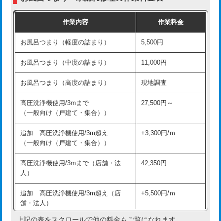
交換・取付（普通便座）
11,000円+材料費
作業内容
作業料金
交換・取付（温水洗浄便座）
16,500円+材料費
お風呂つまり（軽度の詰まり）
5,500円
交換・取付(単水栓（壁付・デッキ
13,200円+材料費
式）)
お風呂つまり（中度の詰まり）
11,000円
交換・取付(混合水栓（壁付・デッキ
16,500円+材料費
お風呂つまり（高度の詰まり）
現地調査
式・ワンホール）)
高圧洗浄機使用/3mまで
27,500円～
交換・取付(排水栓・排水トラップ
22,000円+材料費
（一般向け（戸建て・集合））
（P/S/ポップアップ））
追加 高圧洗浄機使用/3m超え
+3,300円/ｍ
交換・取付（その他部品）
11,000円+材料費
（一般向け（戸建て・集合））
持込商品取付（単水栓）
13,200円
高圧洗浄機使用/3mまで（店舗・法
42,350円
人）
持込商品取付（混合水栓）
16,500円
追加 高圧洗浄機使用/3m超え（店
+5,500円/ｍ
持込商品取付（浄水器・分岐水栓）
16,500円
舗・法人）
持込商品取付（温水洗浄便座）
22,000円
上記の表をスクロールで他の料金もご覧になれます。