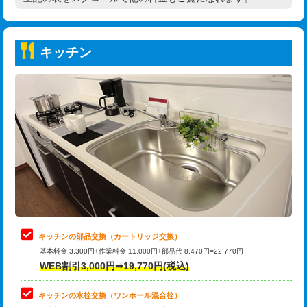
高度高圧洗浄換
現地調査
持込商品取付（普通便座⇔温水洗浄便
22,000円
トーラー作業
16,500円
座）
キッチン
トーラー機使用/3mまで
33,000円
給水管工事※（ホール加工)
16,500円
追加トーラー機使用/3m超え
+3,300円
給水管工事※（バンド止め)
3,300円
カメラ調査
33,000円
給水管工事※（支持金具設置)
5,500円
桝清掃
8,800円
給水管工事※（保温材使用（バンド止
5,500円
め込み）)
止水・漏水調査・防水処理・清掃・修
11,000円
理・調整・分解・加工など（軽作業）
給水管工事※（土の掘削・埋め戻し作
11,000円
業)
止水・漏水調査・防水処理・清掃・修
22,000円
理・調整・分解・加工など（中作業）
給水管工事※（塩ビ管（VP・HI）使
33,000円
キッチンの部品交換（カートリッジ交換）
用/3ｍまで)
基本料金 3,300円+作業料金 11,000円+部品代 8,470円=22,770円
止水・漏水調査・防水処理・清掃・修
33,000円
WEB割引3,000円➡19,770円(税込)
理・調整・分解・加工など（重作業）
給水管工事※（塩ビ管（VP・HI）使
+8,800円
用（追加）/3ｍ超え)
キッチンの水栓交換（ワンホール混合栓）
お風呂タンク脱着
16,500円