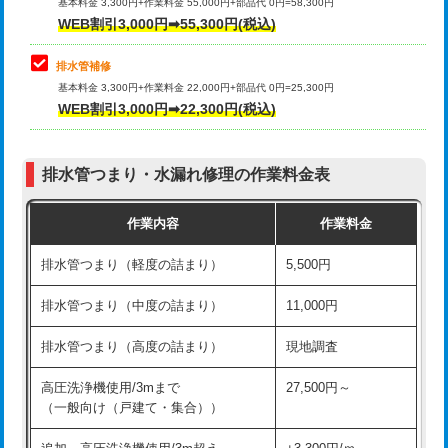
式）)
基本料金 3,300円+作業料金 55,000円+部品代 0円=58,300円
コンクリート斫り（厚さ10㎝超え）
38,500円
WEB割引3,000円➡55,300円(税込)
交換・取付(混合水栓（壁付・デッキ
16,500円+材料費
式・ワンホール）)
モルタル補修（厚さ10㎝まで）
27,500円
排水管補修
基本料金 3,300円+作業料金 22,000円+部品代 0円=25,300円
交換・取付(排水栓・排水トラップ
22,000円+材料費
モルタル補修（厚さ10㎝超え）
38,500円
WEB割引3,000円➡22,300円(税込)
（P/S/ポップアップ））
台所シンク・作業台設置
現場見積
交換・取付（その他部品）
11,000円+材料費
排水管つまり・水漏れ修理の作業料金表
追加人工
16,500円
持込商品取付（単水栓）
13,200円
作業内容
作業料金
廃棄・処分
現場見積
持込商品取付（混合水栓）
16,500円
排水管つまり（軽度の詰まり）
5,500円
※給水管工事は20mmまでの価格です。
持込商品取付（浄水器・分岐水栓）
16,500円
排水管つまり（中度の詰まり）
11,000円
給水管工事※（ホール加工)
16,500円
排水管つまり（高度の詰まり）
現地調査
給水管工事※（バンド止め)
3,300円
高圧洗浄機使用/3mまで
27,500円～
（一般向け（戸建て・集合））
給水管工事※（支持金具設置)
5,500円