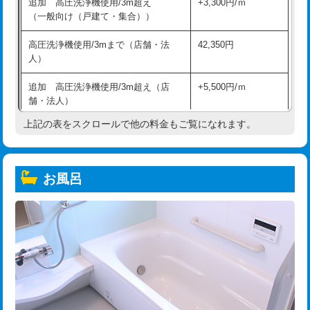
追加 高圧洗浄機使用/3m超え
+3,300円/ｍ
（一般向け（戸建て・集合））
高圧洗浄機使用/3mまで（店舗・法
42,350円
人）
追加 高圧洗浄機使用/3m超え（店
+5,500円/ｍ
舗・法人）
上記の表をスクロールで他の料金もご覧になれます。
高度高圧洗浄換
現地調査
トーラー作業
16,500円
お風呂
トーラー機使用/3mまで
33,000円
追加トーラー機使用/3m超え
+3,300円
カメラ調査
33,000円
桝清掃
8,800円
止水・漏水調査・防水処理・清掃・修
11,000円