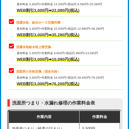
管・ポリ管・HT管使用/3ｍ超え)
基本料金 3,300円+作業料金 13,200円+部品代 8,580円=25,080円
止水・漏水調査・防水処理・清掃・修
33,000円
WEB割引3,000円➡22,080円(税込)
理・調整・分解・加工など（重作業）
排水管工事（土の掘削・埋め戻し作
11,000円~
業）
洗濯水栓、給水ホース交換作業
キッチンタンク脱着
16,500円
基本料金 3,300円+作業料金 22,000円+部品代 12,980円=38,280円
排水管工事（排水管工事/3ｍまで）
55,000円
WEB割引3,000円➡35,280円(税込)
その他部品の脱着
8,800円～
排水管工事（追加 排水管工事/3ｍ超
+11,000円
交換・取付（タンク）
22,000円+材料費
洗濯水栓給水栓上部交換
え）
基本料金 3,300円+作業料金 8,800円+部品代 990円=13,090円
交換・取付(単水栓（壁付・デッキ
13,200円+材料費
WEB割引3,000円➡10,090円(税込)
マス交換（土の掘削・埋め戻し作業）
11,000円~
式）)
洗面所の水栓交換（混合水栓）
マス交換（深さ50㎝未満）
55,000円
交換・取付(混合水栓（壁付・デッキ
16,500円+材料費
基本料金 3,300円+作業料金 16,500円+部品代 59,400円=79,200円
式・ワンホール）)
WEB割引3,000円➡76,200円(税込)
マス交換（深さ50㎝以上）
66,000円
交換・取付(排水栓・排水トラップ
22,000円+材料費
コンクリート斫り（厚さ10㎝まで）
27,500円
（P/S/ポップアップ））
洗面所つまり・水漏れ修理の作業料金表
コンクリート斫り（厚さ10㎝超え）
38,500円
交換・取付（その他部品）
11,000円+材料費
作業内容
作業料金
モルタル補修（厚さ10㎝まで）
27,500円
持込商品取付（単水栓）
13,200円
洗面所つまり（軽度の詰まり）
5,500円