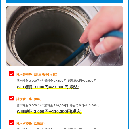
給水管工事※（ライニング鋼管・銅
44,000円
追加トーラー機使用/3m超え
+3,300円
管・ポリ管・HT管使用/3ｍまで)
カメラ調査
33,000円
給水管工事※（ライニング鋼管・銅
+8,800円
管・ポリ管・HT管使用/3ｍ超え)
桝清掃
8,800円
排水管工事（土の掘削・埋め戻し作
11,000円~
止水・漏水調査・防水処理・清掃・修
11,000円
業）
理・調整・分解・加工など（軽作業）
排水管工事（排水管工事/3ｍまで）
55,000円
止水・漏水調査・防水処理・清掃・修
22,000円
理・調整・分解・加工など（中作業）
排水管工事（追加 排水管工事/3ｍ超
+11,000円
排水管洗浄（高圧洗浄3ｍ迄）
え）
基本料金 3,300円+作業料金 27,500円+部品代 0円=30,800円
止水・漏水調査・防水処理・清掃・修
33,000円
WEB割引3,000円➡27,800円(税込)
理・調整・分解・加工など（重作業）
マス交換（土の掘削・埋め戻し作業）
11,000円~
排水管工事（8ｍ）
その他部品の脱着
8,800円～
マス交換（深さ50㎝未満）
55,000円
基本料金 3,300円+作業料金 110,000円+部品代 0円=113,300円
WEB割引3,000円➡110,300円(税込)
交換・取付（タンク）
22,000円+材料費
マス交換（深さ50㎝以上）
66,000円
交換・取付(単水栓（壁付・デッキ
13,200円+材料費
コンクリート斫り（厚さ10㎝まで）
27,500円
排水桝交換（1箇所）