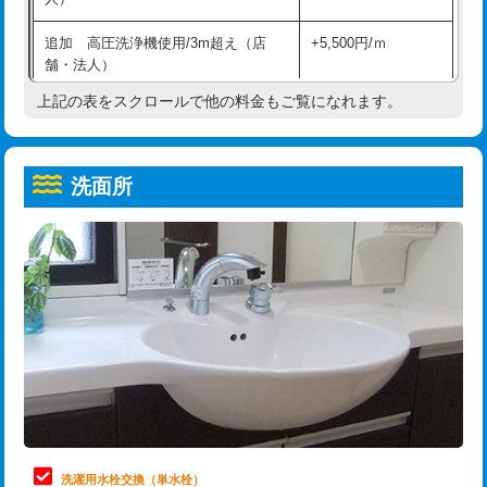
給水管工事※（ホール加工)
16,500円
コンクリート斫り（厚さ10㎝超え）
38,500円
追加 高圧洗浄機使用/3m超え（店
+5,500円/ｍ
給水管工事※（バンド止め)
3,300円
モルタル補修（厚さ10㎝まで）
27,500円
舗・法人）
給水管工事※（支持金具設置)
5,500円
モルタル補修（厚さ10㎝超え）
38,500円
上記の表をスクロールで他の料金もご覧になれます。
高度高圧洗浄換
現地調査
給水管工事※（保温材使用（バンド止
5,500円
洗面台設置
38,500円
トーラー作業
16,500円
め込み）)
洗面所
追加人工
16,500円
トーラー機使用/3mまで
33,000円
給水管工事※（土の掘削・埋め戻し作
11,000円
業)
廃棄・処分
現場見積
追加トーラー機使用/3m超え
+3,300円
給水管工事※（塩ビ管（VP・HI）使
33,000円
※給水管工事は20mmまでの価格です。
カメラ調査
33,000円
用/3ｍまで)
桝清掃
8,800円
給水管工事※（塩ビ管（VP・HI）使
+8,800円
用（追加）/3ｍ超え)
止水・漏水調査・防水処理・清掃・修
11,000円
理・調整・分解・加工など（軽作業）
給水管工事※（ライニング鋼管・銅
44,000円
管・ポリ管・HT管使用/3ｍまで)
止水・漏水調査・防水処理・清掃・修
22,000円
理・調整・分解・加工など（中作業）
給水管工事※（ライニング鋼管・銅
+8,800円
洗濯用水栓交換（単水栓）