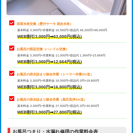
理・調整・分解・加工など（軽作業）
止水・漏水調査・防水処理・清掃・修
22,000円
理・調整・分解・加工など（中作業）
浴室水栓交換（壁付サーモ 混合水栓）
基本料金 3,300円+作業料金 16,500円+部品代 46,200円=66,000円
止水・漏水調査・防水処理・清掃・修
33,000円
WEB割引3,000円➡63,000円(税込)
理・調整・分解・加工など（重作業）
お風呂の部品交換（ハンドル交換）
トイレタンク脱着
16,500円
基本料金 3,300円+作業料金 11,000円+部品代 1,364円=15,664円
WEB割引3,000円➡12,664円(税込)
トイレ便器脱着
16,500円
タンクレストイレ脱着
33,000円
お風呂の排水詰まり除去作業（トーラー作業3ｍ迄）
基本料金 3,300円+作業料金 16,500円+部品代 0円=19,800円
小便器トイレ脱着
現地見積
WEB割引3,000円➡16,800円(税込)
その他部品の脱着
8,800円～
お風呂の排水詰まり除去作業（高圧洗浄3ｍ迄）
基本料金 3,300円+作業料金 27,500円+部品代 0円=30,800円
交換・取付（タンク）
22,000円+材料費
WEB割引3,000円➡27,800円(税込)
交換・取付（便器）
22,000円+材料費
お風呂つまり・水漏れ修理の作業料金表