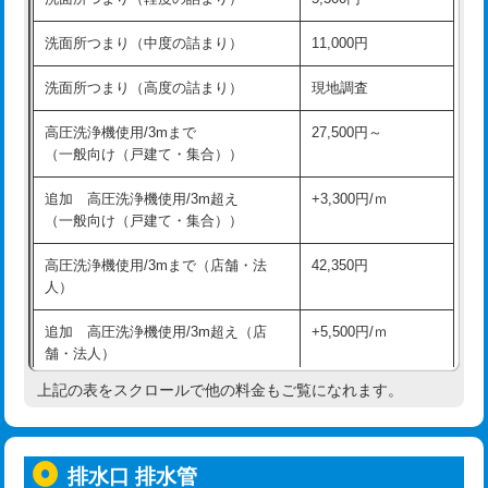
モルタル補修（厚さ10㎝超え）
38,500円
持込商品取付（混合水栓）
16,500円
洗面所つまり（中度の詰まり）
11,000円
洗面台設置
38,500円
持込商品取付（浄水器・分岐水栓）
16,500円
洗面所つまり（高度の詰まり）
現地調査
バスタブ設置
現場見積
給水管工事※（ホール加工)
16,500円
高圧洗浄機使用/3mまで
27,500円～
追加人工
16,500円
（一般向け（戸建て・集合））
給水管工事※（バンド止め)
3,300円
廃棄・処分
現場見積
追加 高圧洗浄機使用/3m超え
+3,300円/ｍ
給水管工事※（支持金具設置)
5,500円
（一般向け（戸建て・集合））
※給水管工事は20mmまでの価格です。
給水管工事※（保温材使用（バンド止
5,500円
高圧洗浄機使用/3mまで（店舗・法
42,350円
め込み）)
人）
給水管工事※（土の掘削・埋め戻し作
11,000円
追加 高圧洗浄機使用/3m超え（店
+5,500円/ｍ
業)
舗・法人）
給水管工事※（塩ビ管（VP・HI）使
33,000円
上記の表をスクロールで他の料金もご覧になれます。
高度高圧洗浄換
現地調査
用/3ｍまで)
トーラー作業
16,500円
給水管工事※（塩ビ管（VP・HI）使
+8,800円
用（追加）/3ｍ超え)
排水口 排水管
トーラー機使用/3mまで
33,000円