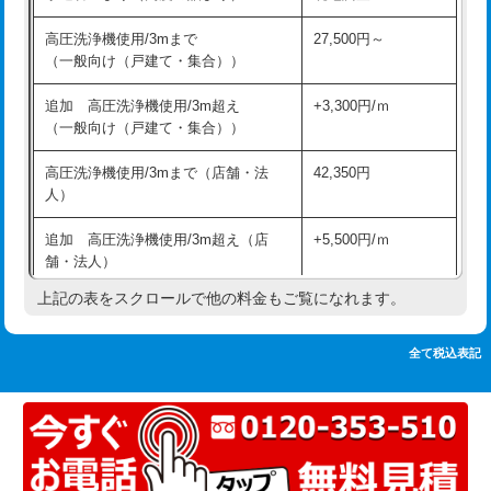
追加人工
16,500円
持込商品取付（単水栓）
13,200円
高圧洗浄機使用/3mまで
27,500円～
廃棄・処分
現場見積
（一般向け（戸建て・集合））
持込商品取付（混合水栓）
16,500円
※給水管工事は20mmまでの価格です。
追加 高圧洗浄機使用/3m超え
+3,300円/ｍ
持込商品取付（浄水器・分岐水栓）
16,500円
（一般向け（戸建て・集合））
排水管工事（土の掘削・埋め戻し作
11,000円~
高圧洗浄機使用/3mまで（店舗・法
42,350円
業）
人）
排水管工事（排水管工事/3ｍまで）
55,000円
追加 高圧洗浄機使用/3m超え（店
+5,500円/ｍ
舗・法人）
排水管工事（追加 排水管工事/3ｍ超
+11,000円
え）
上記の表をスクロールで他の料金もご覧になれます。
高度高圧洗浄換
現地調査
マス交換（土の掘削・埋め戻し作業）
11,000円~
トーラー作業
16,500円
全て税込表記
マス交換（深さ50㎝未満）
55,000円
トーラー機使用/3mまで
33,000円
マス交換（深さ50㎝以上）
66,000円
追加トーラー機使用/3m超え
+3,300円
コンクリート斫り（厚さ10㎝まで）
27,500円
カメラ調査
33,000円