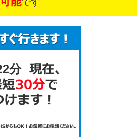
可能
です
22分