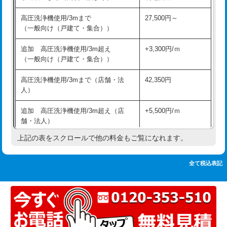
追加人工
16,500円
持込商品取付（単水栓）
13,200円
高圧洗浄機使用/3mまで
27,500円～
廃棄・処分
現場見積
（一般向け（戸建て・集合））
持込商品取付（混合水栓）
16,500円
※給水管工事は20mmまでの価格です。
追加 高圧洗浄機使用/3m超え
+3,300円/ｍ
持込商品取付（浄水器・分岐水栓）
16,500円
（一般向け（戸建て・集合））
排水管工事（土の掘削・埋め戻し作
11,000円~
高圧洗浄機使用/3mまで（店舗・法
42,350円
業）
人）
排水管工事（排水管工事/3ｍまで）
55,000円
追加 高圧洗浄機使用/3m超え（店
+5,500円/ｍ
舗・法人）
排水管工事（追加 排水管工事/3ｍ超
+11,000円
え）
上記の表をスクロールで他の料金もご覧になれます。
高度高圧洗浄換
現地調査
マス交換（土の掘削・埋め戻し作業）
11,000円~
トーラー作業
16,500円
全て税込表記
マス交換（深さ50㎝未満）
55,000円
トーラー機使用/3mまで
33,000円
マス交換（深さ50㎝以上）
66,000円
追加トーラー機使用/3m超え
+3,300円
コンクリート斫り（厚さ10㎝まで）
27,500円
カメラ調査
33,000円