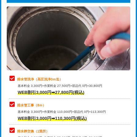
給水管工事※（ライニング鋼管・銅
44,000円
追加トーラー機使用/3m超え
+3,300円
管・ポリ管・HT管使用/3ｍまで)
カメラ調査
33,000円
給水管工事※（ライニング鋼管・銅
+8,800円
管・ポリ管・HT管使用/3ｍ超え)
桝清掃
8,800円
排水管工事（土の掘削・埋め戻し作
11,000円~
止水・漏水調査・防水処理・清掃・修
11,000円
業）
理・調整・分解・加工など（軽作業）
排水管工事（排水管工事/3ｍまで）
55,000円
止水・漏水調査・防水処理・清掃・修
22,000円
理・調整・分解・加工など（中作業）
排水管工事（追加 排水管工事/3ｍ超
+11,000円
排水管洗浄（高圧洗浄3ｍ迄）
え）
基本料金 3,300円+作業料金 27,500円+部品代 0円=30,800円
止水・漏水調査・防水処理・清掃・修
33,000円
WEB割引3,000円➡27,800円(税込)
理・調整・分解・加工など（重作業）
マス交換（土の掘削・埋め戻し作業）
11,000円~
排水管工事（8ｍ）
その他部品の脱着
8,800円～
マス交換（深さ50㎝未満）
55,000円
基本料金 3,300円+作業料金 110,000円+部品代 0円=113,300円
WEB割引3,000円➡110,300円(税込)
交換・取付（タンク）
22,000円+材料費
マス交換（深さ50㎝以上）
66,000円
交換・取付(単水栓（壁付・デッキ
13,200円+材料費
コンクリート斫り（厚さ10㎝まで）
27,500円
排水桝交換（1箇所）