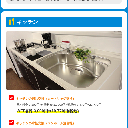
高度高圧洗浄換
現地調査
持込商品取付（普通便座⇔温水洗浄便
22,000円
トーラー作業
16,500円
座）
キッチン
トーラー機使用/3mまで
33,000円
給水管工事※（ホール加工)
16,500円
追加トーラー機使用/3m超え
+3,300円
給水管工事※（バンド止め)
3,300円
カメラ調査
33,000円
給水管工事※（支持金具設置)
5,500円
桝清掃
8,800円
給水管工事※（保温材使用（バンド止
5,500円
め込み）)
止水・漏水調査・防水処理・清掃・修
11,000円
理・調整・分解・加工など（軽作業）
給水管工事※（土の掘削・埋め戻し作
11,000円
業)
止水・漏水調査・防水処理・清掃・修
22,000円
理・調整・分解・加工など（中作業）
給水管工事※（塩ビ管（VP・HI）使
33,000円
キッチンの部品交換（カートリッジ交換）
用/3ｍまで)
基本料金 3,300円+作業料金 11,000円+部品代 8,470円=22,770円
止水・漏水調査・防水処理・清掃・修
33,000円
WEB割引3,000円➡19,770円(税込)
理・調整・分解・加工など（重作業）
給水管工事※（塩ビ管（VP・HI）使
+8,800円
用（追加）/3ｍ超え)
キッチンの水栓交換（ワンホール混合栓）
お風呂タンク脱着
16,500円