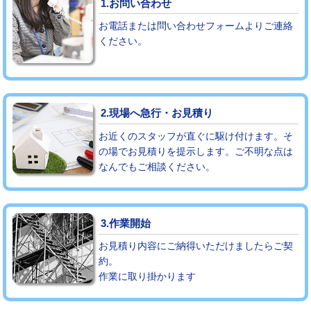
1.お問い合わせ
お電話または問い合わせフォームよりご連絡
モルタル補修（厚さ10㎝まで）
27,500円
ください。
モルタル補修（厚さ10㎝超え）
38,500円
追加人工
16,500円
2.現場へ急行・お見積り
廃棄・処分
現場見積
お近くのスタッフが直ぐに駆け付けます。そ
※給水管工事は20mmまでの価格です。
の場でお見積りを提示します。ご不明な点は
なんでもご相談ください。
3.作業開始
お見積り内容にご納得いただけましたらご契
約。
作業に取り掛かります