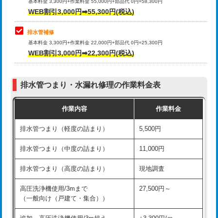
式）)
基本料金 3,300円+作業料金 55,000円+部品代 0円=58,300円
コンクリート斫り（厚さ10㎝超え）
38,500円
WEB割引3,000円➡55,300円(税込)
交換・取付(混合水栓（壁付・デッキ
16,500円+材料費
式・ワンホール）)
モルタル補修（厚さ10㎝まで）
27,500円
排水管補修
基本料金 3,300円+作業料金 22,000円+部品代 0円=25,300円
交換・取付(排水栓・排水トラップ
22,000円+材料費
モルタル補修（厚さ10㎝超え）
38,500円
WEB割引3,000円➡22,300円(税込)
（P/S/ポップアップ））
台所シンク・作業台設置
現場見積
交換・取付（その他部品）
11,000円+材料費
排水管つまり・水漏れ修理の作業料金表
追加人工
16,500円
持込商品取付（単水栓）
13,200円
作業内容
作業料金
廃棄・処分
現場見積
持込商品取付（混合水栓）
16,500円
排水管つまり（軽度の詰まり）
5,500円
※給水管工事は20mmまでの価格です。
持込商品取付（浄水器・分岐水栓）
16,500円
排水管つまり（中度の詰まり）
11,000円
給水管工事※（ホール加工)
16,500円
排水管つまり（高度の詰まり）
現地調査
給水管工事※（バンド止め)
3,300円
高圧洗浄機使用/3mまで
27,500円～
（一般向け（戸建て・集合））
給水管工事※（支持金具設置)
5,500円