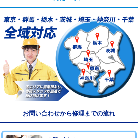
給水管工事※（塩ビ管（VP・HI）使
33,000円
用/3ｍまで)
給水管工事※（塩ビ管（VP・HI）使
+8,800円
用（追加）/3ｍ超え)
給水管工事※（ライニング鋼管・銅
44,000円
管・ポリ管・HT管使用/3ｍまで)
給水管工事※（ライニング鋼管・銅
+8,800円
管・ポリ管・HT管使用/3ｍ超え)
マス交換（土の掘削・埋め戻し作業）
11,000円~
マス交換（深さ50㎝未満）
55,000円
マス交換（深さ50㎝以上）
66,000円
お問い合わせから修理までの流れ
コンクリート斫り（厚さ10㎝まで）
27,500円
コンクリート斫り（厚さ10㎝超え）
38,500円