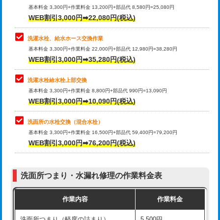
管・ポリ管・HT管使用/3ｍ超え)
基本料金 3,300円+作業料金 13,200円+部品代 8,580円=25,080円
止水・漏水調査・防水処理・清掃・修
33,000円
WEB割引3,000円➡22,080円(税込)
理・調整・分解・加工など（重作業）
排水管工事（土の掘削・埋め戻し作
11,000円~
業）
洗濯水栓、給水ホース交換作業
キッチンタンク脱着
16,500円
基本料金 3,300円+作業料金 22,000円+部品代 12,980円=38,280円
排水管工事（排水管工事/3ｍまで）
55,000円
WEB割引3,000円➡35,280円(税込)
その他部品の脱着
8,800円～
排水管工事（追加 排水管工事/3ｍ超
+11,000円
交換・取付（タンク）
22,000円+材料費
洗濯水栓給水栓上部交換
え）
基本料金 3,300円+作業料金 8,800円+部品代 990円=13,090円
交換・取付(単水栓（壁付・デッキ
13,200円+材料費
WEB割引3,000円➡10,090円(税込)
マス交換（土の掘削・埋め戻し作業）
11,000円~
式）)
洗面所の水栓交換（混合水栓）
マス交換（深さ50㎝未満）
55,000円
交換・取付(混合水栓（壁付・デッキ
16,500円+材料費
基本料金 3,300円+作業料金 16,500円+部品代 59,400円=79,200円
式・ワンホール）)
WEB割引3,000円➡76,200円(税込)
マス交換（深さ50㎝以上）
66,000円
交換・取付(排水栓・排水トラップ
22,000円+材料費
コンクリート斫り（厚さ10㎝まで）
27,500円
（P/S/ポップアップ））
洗面所つまり・水漏れ修理の作業料金表
コンクリート斫り（厚さ10㎝超え）
38,500円
交換・取付（その他部品）
11,000円+材料費
作業内容
作業料金
モルタル補修（厚さ10㎝まで）
27,500円
持込商品取付（単水栓）
13,200円
洗面所つまり（軽度の詰まり）
5,500円