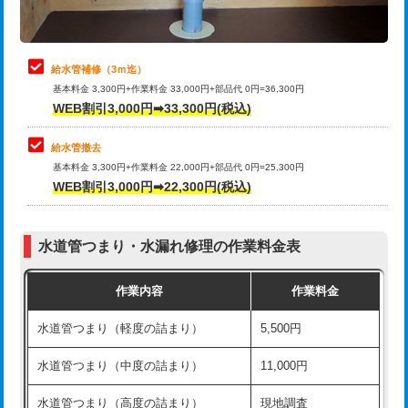
理・調整・分解・加工など（軽作業）
排水管工事（追加 排水管工事/3ｍ超
+11,000円
止水・漏水調査・防水処理・清掃・修
22,000円
え）
理・調整・分解・加工など（中作業）
給水管補修（3ｍ迄）
マス交換（土の掘削・埋め戻し作業）
11,000円~
基本料金 3,300円+作業料金 33,000円+部品代 0円=36,300円
止水・漏水調査・防水処理・清掃・修
33,000円
WEB割引3,000円➡33,300円(税込)
理・調整・分解・加工など（重作業）
マス交換（深さ50㎝未満）
55,000円
給水管撤去
その他部品の脱着
8,800円～
マス交換（深さ50㎝以上）
66,000円
基本料金 3,300円+作業料金 22,000円+部品代 0円=25,300円
WEB割引3,000円➡22,300円(税込)
交換・取付（タンク）
22,000円+材料費
コンクリート斫り（厚さ10㎝まで）
27,500円
交換・取付(単水栓（壁付・デッキ
13,200円+材料費
コンクリート斫り（厚さ10㎝超え）
38,500円
式）)
水道管つまり・水漏れ修理の作業料金表
モルタル補修（厚さ10㎝まで）
27,500円
交換・取付(混合水栓（壁付・デッキ
16,500円+材料費
作業内容
作業料金
式・ワンホール）)
モルタル補修（厚さ10㎝超え）
38,500円
水道管つまり（軽度の詰まり）
5,500円
交換・取付(排水栓・排水トラップ
22,000円+材料費
洗面台設置
38,500円
（P/S/ポップアップ））
水道管つまり（中度の詰まり）
11,000円
化粧台設置
22,000円
交換・取付（その他部品）
11,000円+材料費
水道管つまり（高度の詰まり）
現地調査