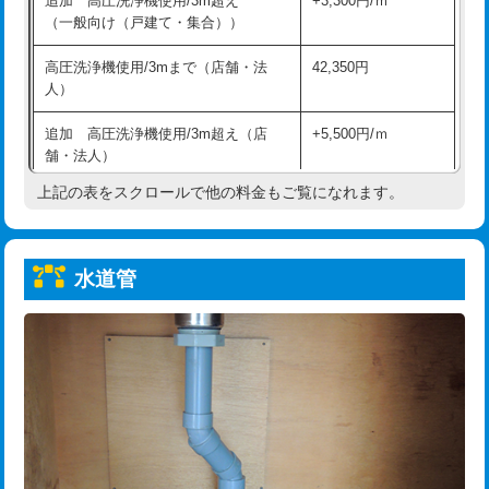
追加 高圧洗浄機使用/3m超え
+3,300円/ｍ
給水管工事※（保温材使用（バンド止
5,500円
（一般向け（戸建て・集合））
め込み）)
高圧洗浄機使用/3mまで（店舗・法
42,350円
給水管工事※（土の掘削・埋め戻し作
11,000円
人）
業)
追加 高圧洗浄機使用/3m超え（店
+5,500円/ｍ
給水管工事※（塩ビ管（VP・HI）使
33,000円
舗・法人）
用/3ｍまで)
上記の表をスクロールで他の料金もご覧になれます。
高度高圧洗浄換
現地調査
給水管工事※（塩ビ管（VP・HI）使
+8,800円
用（追加）/3ｍ超え)
トーラー作業
16,500円
給水管工事※（ライニング鋼管・銅
44,000円
水道管
トーラー機使用/3mまで
33,000円
管・ポリ管・HT管使用/3ｍまで)
追加トーラー機使用/3m超え
+3,300円
給水管工事※（ライニング鋼管・銅
+8,800円
管・ポリ管・HT管使用/3ｍ超え)
カメラ調査
33,000円
排水管工事（土の掘削・埋め戻し作
11,000円~
桝清掃
8,800円
業）
止水・漏水調査・防水処理・清掃・修
11,000円
排水管工事（排水管工事/3ｍまで）
55,000円