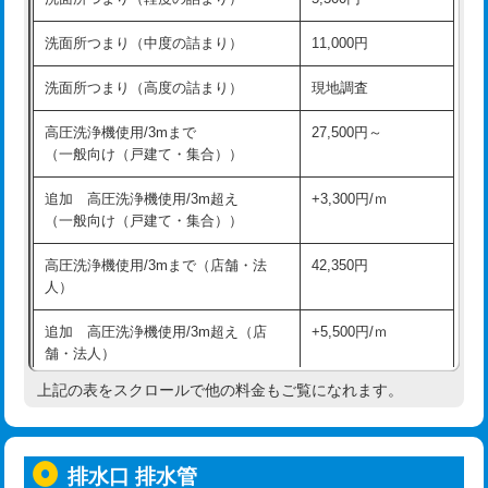
モルタル補修（厚さ10㎝超え）
38,500円
持込商品取付（混合水栓）
16,500円
洗面所つまり（中度の詰まり）
11,000円
洗面台設置
38,500円
持込商品取付（浄水器・分岐水栓）
16,500円
洗面所つまり（高度の詰まり）
現地調査
バスタブ設置
現場見積
給水管工事※（ホール加工)
16,500円
高圧洗浄機使用/3mまで
27,500円～
追加人工
16,500円
（一般向け（戸建て・集合））
給水管工事※（バンド止め)
3,300円
廃棄・処分
現場見積
追加 高圧洗浄機使用/3m超え
+3,300円/ｍ
給水管工事※（支持金具設置)
5,500円
（一般向け（戸建て・集合））
※給水管工事は20mmまでの価格です。
給水管工事※（保温材使用（バンド止
5,500円
高圧洗浄機使用/3mまで（店舗・法
42,350円
め込み）)
人）
給水管工事※（土の掘削・埋め戻し作
11,000円
追加 高圧洗浄機使用/3m超え（店
+5,500円/ｍ
業)
舗・法人）
給水管工事※（塩ビ管（VP・HI）使
33,000円
上記の表をスクロールで他の料金もご覧になれます。
高度高圧洗浄換
現地調査
用/3ｍまで)
トーラー作業
16,500円
給水管工事※（塩ビ管（VP・HI）使
+8,800円
用（追加）/3ｍ超え)
排水口 排水管
トーラー機使用/3mまで
33,000円