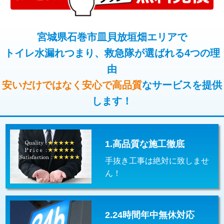
コンクリート斫り（厚さ10㎝超え）
38,500円
桝清掃
8,800円
モルタル補修（厚さ10㎝まで）
27,500円
宮城県石巻市皿貝放垣畑エリアで
止水・漏水調査・防水処理・清掃・修
11,000円
理・調整・分解・加工など（軽作業）
トイレ水漏れつまり、救急隊が選ばれる4つの理
モルタル補修（厚さ10㎝超え）
38,500円
由
止水・漏水調査・防水処理・清掃・修
22,000円
追加人工
16,500円
理・調整・分解・加工など（中作業）
安いだけではなく安心で高品質
なサービスを提供
廃棄・処分
現場見積
します！
止水・漏水調査・防水処理・清掃・修
33,000円
理・調整・分解・加工など（重作業）
その他部品の脱着
8,800円～
1.高品質な施工徹底
交換・取付（タンク）
22,000円+材料費
手抜き工事は絶対に致しませ
交換・取付(単水栓（壁付・デッキ
13,200円+材料費
ん！
式）)
交換・取付(混合水栓（壁付・デッキ
16,500円+材料費
式・ワンホール）)
2.24時間年中無休対応