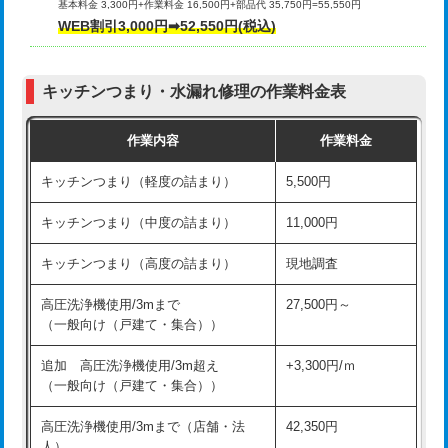
基本料金 3,300円+作業料金 16,500円+部品代 35,750円=55,550円
給水管工事※（ライニング鋼管・銅
44,000円
WEB割引3,000円➡52,550円(税込)
その他部品の脱着
8,800円～
管・ポリ管・HT管使用/3ｍまで)
交換・取付（タンク）
22,000円+材料費
給水管工事※（ライニング鋼管・銅
+8,800円
管・ポリ管・HT管使用/3ｍ超え)
キッチンつまり・水漏れ修理の作業料金表
交換・取付(単水栓（壁付・デッキ
13,200円+材料費
式）)
排水管工事（土の掘削・埋め戻し作
11,000円~
作業内容
作業料金
業）
交換・取付(混合水栓（壁付・デッキ
16,500円+材料費
キッチンつまり（軽度の詰まり）
5,500円
式・ワンホール）)
排水管工事（排水管工事/3ｍまで）
55,000円
キッチンつまり（中度の詰まり）
11,000円
交換・取付(排水栓・排水トラップ
22,000円+材料費
排水管工事（追加 排水管工事/3ｍ超
+11,000円
（P/S/ポップアップ））
え）
キッチンつまり（高度の詰まり）
現地調査
交換・取付（その他部品）
11,000円+材料費
マス交換（土の掘削・埋め戻し作業）
11,000円~
高圧洗浄機使用/3mまで
27,500円～
（一般向け（戸建て・集合））
持込商品取付（単水栓）
13,200円
マス交換（深さ50㎝未満）
55,000円
追加 高圧洗浄機使用/3m超え
+3,300円/ｍ
持込商品取付（混合水栓）
16,500円
マス交換（深さ50㎝以上）
66,000円
（一般向け（戸建て・集合））
持込商品取付（浄水器・分岐水栓）
16,500円
コンクリート斫り（厚さ10㎝まで）
27,500円
高圧洗浄機使用/3mまで（店舗・法
42,350円
人）