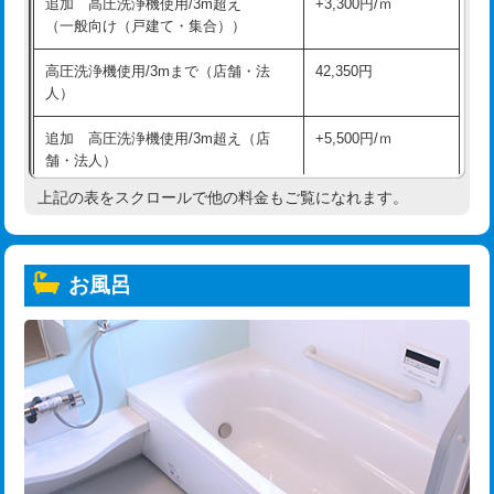
追加 高圧洗浄機使用/3m超え
+3,300円/ｍ
（一般向け（戸建て・集合））
高圧洗浄機使用/3mまで（店舗・法
42,350円
人）
追加 高圧洗浄機使用/3m超え（店
+5,500円/ｍ
舗・法人）
上記の表をスクロールで他の料金もご覧になれます。
高度高圧洗浄換
現地調査
トーラー作業
16,500円
お風呂
トーラー機使用/3mまで
33,000円
追加トーラー機使用/3m超え
+3,300円
カメラ調査
33,000円
桝清掃
8,800円
止水・漏水調査・防水処理・清掃・修
11,000円