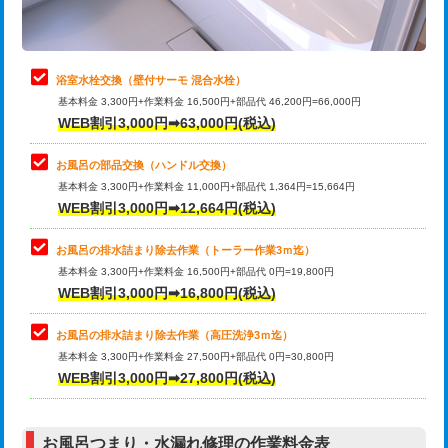
理・調整・分解・加工など（軽作業）
止水・漏水調査・防水処理・清掃・修
22,000円
理・調整・分解・加工など（中作業）
浴室水栓交換（壁付サーモ 混合水栓）
基本料金 3,300円+作業料金 16,500円+部品代 46,200円=66,000円
止水・漏水調査・防水処理・清掃・修
33,000円
WEB割引3,000円➡63,000円(税込)
理・調整・分解・加工など（重作業）
お風呂の部品交換（ハンドル交換）
トイレタンク脱着
16,500円
基本料金 3,300円+作業料金 11,000円+部品代 1,364円=15,664円
WEB割引3,000円➡12,664円(税込)
トイレ便器脱着
16,500円
タンクレストイレ脱着
33,000円
お風呂の排水詰まり除去作業（トーラー作業3ｍ迄）
基本料金 3,300円+作業料金 16,500円+部品代 0円=19,800円
小便器トイレ脱着
現地見積
WEB割引3,000円➡16,800円(税込)
その他部品の脱着
8,800円～
お風呂の排水詰まり除去作業（高圧洗浄3ｍ迄）
基本料金 3,300円+作業料金 27,500円+部品代 0円=30,800円
交換・取付（タンク）
22,000円+材料費
WEB割引3,000円➡27,800円(税込)
交換・取付（便器）
22,000円+材料費
お風呂つまり・水漏れ修理の作業料金表