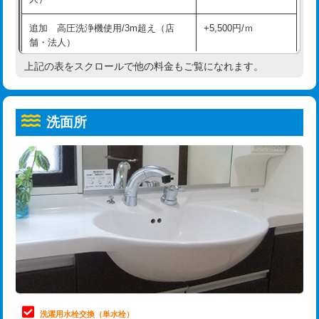
給水管工事※（ホール加工)
16,500円
コンクリート斫り（厚さ10㎝超え）
38,500円
追加 高圧洗浄機使用/3m超え（店
+5,500円/ｍ
給水管工事※（バンド止め)
3,300円
モルタル補修（厚さ10㎝まで）
27,500円
舗・法人）
給水管工事※（支持金具設置)
5,500円
モルタル補修（厚さ10㎝超え）
38,500円
上記の表をスクロールで他の料金もご覧になれます。
高度高圧洗浄換
現地調査
給水管工事※（保温材使用（バンド止
5,500円
洗面台設置
38,500円
トーラー作業
16,500円
め込み）)
洗面所
追加人工
16,500円
トーラー機使用/3mまで
33,000円
給水管工事※（土の掘削・埋め戻し作
11,000円
業)
廃棄・処分
現場見積
追加トーラー機使用/3m超え
+3,300円
給水管工事※（塩ビ管（VP・HI）使
33,000円
※給水管工事は20mmまでの価格です。
カメラ調査
33,000円
用/3ｍまで)
桝清掃
8,800円
給水管工事※（塩ビ管（VP・HI）使
+8,800円
用（追加）/3ｍ超え)
止水・漏水調査・防水処理・清掃・修
11,000円
理・調整・分解・加工など（軽作業）
給水管工事※（ライニング鋼管・銅
44,000円
管・ポリ管・HT管使用/3ｍまで)
止水・漏水調査・防水処理・清掃・修
22,000円
理・調整・分解・加工など（中作業）
給水管工事※（ライニング鋼管・銅
+8,800円
洗濯用水栓交換（単水栓）