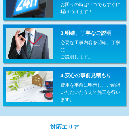
お困りの時はいつでもすぐに
交換・取付(排水栓・排水トラップ
22,000円+材料費
（P/S/ポップアップ））
駆けつけます！
交換・取付（その他部品）
11,000円+材料費
3.明確、丁寧なご説明
持込商品取付（単水栓）
13,200円
必要な工事内容を明確、丁寧
持込商品取付（混合水栓）
16,500円
に
ご説明します。
持込商品取付（浄水器・分岐水栓）
16,500円
給水管工事※（ホール加工)
16,500円
4.安心の事前見積もり
給水管工事※（バンド止め)
3,300円
費用を事前に明示し、ご納得
いただいたうえで施工を行い
給水管工事※（支持金具設置)
5,500円
ます。
給水管工事※（保温材使用（バンド止
5,500円
め込み）)
給水管工事※（土の掘削・埋め戻し作
11,000円
対応エリア
業)