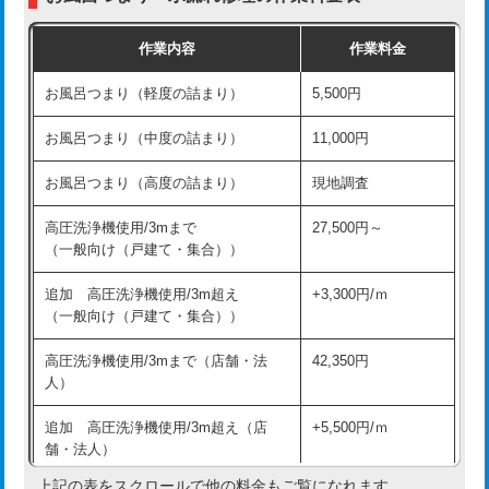
交換・取付（普通便座）
11,000円+材料費
作業内容
作業料金
交換・取付（温水洗浄便座）
16,500円+材料費
お風呂つまり（軽度の詰まり）
5,500円
交換・取付(単水栓（壁付・デッキ
13,200円+材料費
式）)
お風呂つまり（中度の詰まり）
11,000円
交換・取付(混合水栓（壁付・デッキ
16,500円+材料費
お風呂つまり（高度の詰まり）
現地調査
式・ワンホール）)
高圧洗浄機使用/3mまで
27,500円～
交換・取付(排水栓・排水トラップ
22,000円+材料費
（一般向け（戸建て・集合））
（P/S/ポップアップ））
追加 高圧洗浄機使用/3m超え
+3,300円/ｍ
交換・取付（その他部品）
11,000円+材料費
（一般向け（戸建て・集合））
持込商品取付（単水栓）
13,200円
高圧洗浄機使用/3mまで（店舗・法
42,350円
人）
持込商品取付（混合水栓）
16,500円
追加 高圧洗浄機使用/3m超え（店
+5,500円/ｍ
持込商品取付（浄水器・分岐水栓）
16,500円
舗・法人）
持込商品取付（温水洗浄便座）
22,000円
上記の表をスクロールで他の料金もご覧になれます。