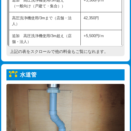
追加 高圧洗浄機使用/3m超え
+3,300円/ｍ
給水管工事※（保温材使用（バンド止
5,500円
（一般向け（戸建て・集合））
め込み）)
高圧洗浄機使用/3mまで（店舗・法
42,350円
給水管工事※（土の掘削・埋め戻し作
11,000円
人）
業)
追加 高圧洗浄機使用/3m超え（店
+5,500円/ｍ
給水管工事※（塩ビ管（VP・HI）使
33,000円
舗・法人）
用/3ｍまで)
上記の表をスクロールで他の料金もご覧になれます。
高度高圧洗浄換
現地調査
給水管工事※（塩ビ管（VP・HI）使
+8,800円
用（追加）/3ｍ超え)
トーラー作業
16,500円
給水管工事※（ライニング鋼管・銅
44,000円
水道管
トーラー機使用/3mまで
33,000円
管・ポリ管・HT管使用/3ｍまで)
追加トーラー機使用/3m超え
+3,300円
給水管工事※（ライニング鋼管・銅
+8,800円
管・ポリ管・HT管使用/3ｍ超え)
カメラ調査
33,000円
排水管工事（土の掘削・埋め戻し作
11,000円~
桝清掃
8,800円
業）
止水・漏水調査・防水処理・清掃・修
11,000円
排水管工事（排水管工事/3ｍまで）
55,000円