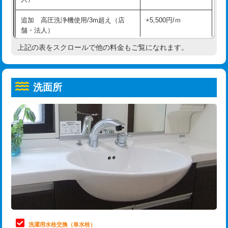
給水管工事※（ホール加工)
16,500円
コンクリート斫り（厚さ10㎝超え）
38,500円
追加 高圧洗浄機使用/3m超え（店
+5,500円/ｍ
給水管工事※（バンド止め)
3,300円
モルタル補修（厚さ10㎝まで）
27,500円
舗・法人）
給水管工事※（支持金具設置)
5,500円
モルタル補修（厚さ10㎝超え）
38,500円
上記の表をスクロールで他の料金もご覧になれます。
高度高圧洗浄換
現地調査
給水管工事※（保温材使用（バンド止
5,500円
洗面台設置
38,500円
トーラー作業
16,500円
め込み）)
洗面所
追加人工
16,500円
トーラー機使用/3mまで
33,000円
給水管工事※（土の掘削・埋め戻し作
11,000円
業)
廃棄・処分
現場見積
追加トーラー機使用/3m超え
+3,300円
給水管工事※（塩ビ管（VP・HI）使
33,000円
※給水管工事は20mmまでの価格です。
カメラ調査
33,000円
用/3ｍまで)
桝清掃
8,800円
給水管工事※（塩ビ管（VP・HI）使
+8,800円
用（追加）/3ｍ超え)
止水・漏水調査・防水処理・清掃・修
11,000円
理・調整・分解・加工など（軽作業）
給水管工事※（ライニング鋼管・銅
44,000円
管・ポリ管・HT管使用/3ｍまで)
止水・漏水調査・防水処理・清掃・修
22,000円
理・調整・分解・加工など（中作業）
給水管工事※（ライニング鋼管・銅
+8,800円
洗濯用水栓交換（単水栓）