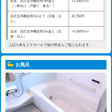
追加 高圧洗浄機使用/3m超え
+3,300円/ｍ
（一般向け（戸建て・集合））
高圧洗浄機使用/3mまで（店舗・法
42,350円
人）
追加 高圧洗浄機使用/3m超え（店
+5,500円/ｍ
舗・法人）
上記の表をスクロールで他の料金もご覧になれます。
高度高圧洗浄換
現地調査
トーラー作業
16,500円
お風呂
トーラー機使用/3mまで
33,000円
追加トーラー機使用/3m超え
+3,300円
カメラ調査
33,000円
桝清掃
8,800円
止水・漏水調査・防水処理・清掃・修
11,000円