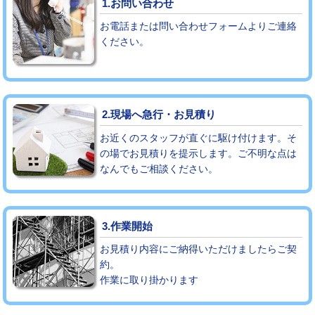
1.お問い合わせ
お電話または問い合わせフォームよりご連絡
モルタル補修（厚さ10㎝まで）
27,500円
ください。
モルタル補修（厚さ10㎝超え）
38,500円
追加人工
16,500円
2.現場へ急行・お見積り
廃棄・処分
現場見積
お近くのスタッフが直ぐに駆け付けます。そ
※給水管工事は20mmまでの価格です。
の場でお見積りを提示します。ご不明な点は
なんでもご相談ください。
3.作業開始
お見積り内容にご納得いただけましたらご契
約。
作業に取り掛かります