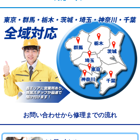
給水管工事※（塩ビ管（VP・HI）使
33,000円
用/3ｍまで)
給水管工事※（塩ビ管（VP・HI）使
+8,800円
用（追加）/3ｍ超え)
給水管工事※（ライニング鋼管・銅
44,000円
管・ポリ管・HT管使用/3ｍまで)
給水管工事※（ライニング鋼管・銅
+8,800円
管・ポリ管・HT管使用/3ｍ超え)
マス交換（土の掘削・埋め戻し作業）
11,000円~
マス交換（深さ50㎝未満）
55,000円
マス交換（深さ50㎝以上）
66,000円
お問い合わせから修理までの流れ
コンクリート斫り（厚さ10㎝まで）
27,500円
コンクリート斫り（厚さ10㎝超え）
38,500円