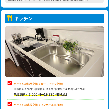
高度高圧洗浄換
現地調査
持込商品取付（普通便座⇔温水洗浄便
22,000円
トーラー作業
16,500円
座）
キッチン
トーラー機使用/3mまで
33,000円
給水管工事※（ホール加工)
16,500円
追加トーラー機使用/3m超え
+3,300円
給水管工事※（バンド止め)
3,300円
カメラ調査
33,000円
給水管工事※（支持金具設置)
5,500円
桝清掃
8,800円
給水管工事※（保温材使用（バンド止
5,500円
め込み）)
止水・漏水調査・防水処理・清掃・修
11,000円
理・調整・分解・加工など（軽作業）
給水管工事※（土の掘削・埋め戻し作
11,000円
業)
止水・漏水調査・防水処理・清掃・修
22,000円
理・調整・分解・加工など（中作業）
給水管工事※（塩ビ管（VP・HI）使
33,000円
キッチンの部品交換（カートリッジ交換）
用/3ｍまで)
基本料金 3,300円+作業料金 11,000円+部品代 8,470円=22,770円
止水・漏水調査・防水処理・清掃・修
33,000円
WEB割引3,000円➡19,770円(税込)
理・調整・分解・加工など（重作業）
給水管工事※（塩ビ管（VP・HI）使
+8,800円
用（追加）/3ｍ超え)
キッチンの水栓交換（ワンホール混合栓）
お風呂タンク脱着
16,500円