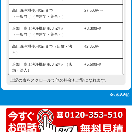
追加人工
16,500円
持込商品取付（単水栓）
13,200円
高圧洗浄機使用/3mまで
27,500円～
廃棄・処分
現場見積
（一般向け（戸建て・集合））
持込商品取付（混合水栓）
16,500円
※給水管工事は20mmまでの価格です。
追加 高圧洗浄機使用/3m超え
+3,300円/ｍ
持込商品取付（浄水器・分岐水栓）
16,500円
（一般向け（戸建て・集合））
排水管工事（土の掘削・埋め戻し作
11,000円~
高圧洗浄機使用/3mまで（店舗・法
42,350円
業）
人）
排水管工事（排水管工事/3ｍまで）
55,000円
追加 高圧洗浄機使用/3m超え（店
+5,500円/ｍ
舗・法人）
排水管工事（追加 排水管工事/3ｍ超
+11,000円
え）
上記の表をスクロールで他の料金もご覧になれます。
高度高圧洗浄換
現地調査
マス交換（土の掘削・埋め戻し作業）
11,000円~
トーラー作業
16,500円
全て税込表記
マス交換（深さ50㎝未満）
55,000円
トーラー機使用/3mまで
33,000円
マス交換（深さ50㎝以上）
66,000円
追加トーラー機使用/3m超え
+3,300円
コンクリート斫り（厚さ10㎝まで）
27,500円
カメラ調査
33,000円