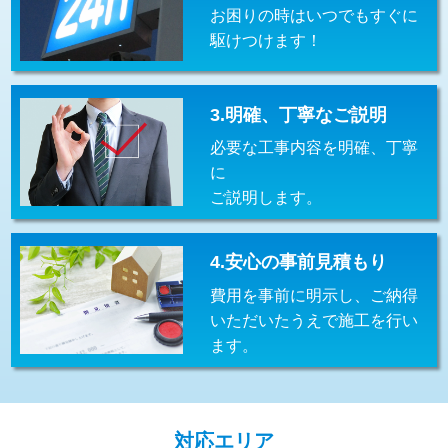
お困りの時はいつでもすぐに
交換・取付(排水栓・排水トラップ
22,000円+材料費
（P/S/ポップアップ））
駆けつけます！
交換・取付（その他部品）
11,000円+材料費
3.明確、丁寧なご説明
持込商品取付（単水栓）
13,200円
必要な工事内容を明確、丁寧
持込商品取付（混合水栓）
16,500円
に
ご説明します。
持込商品取付（浄水器・分岐水栓）
16,500円
給水管工事※（ホール加工)
16,500円
4.安心の事前見積もり
給水管工事※（バンド止め)
3,300円
費用を事前に明示し、ご納得
いただいたうえで施工を行い
給水管工事※（支持金具設置)
5,500円
ます。
給水管工事※（保温材使用（バンド止
5,500円
め込み）)
給水管工事※（土の掘削・埋め戻し作
11,000円
対応エリア
業)