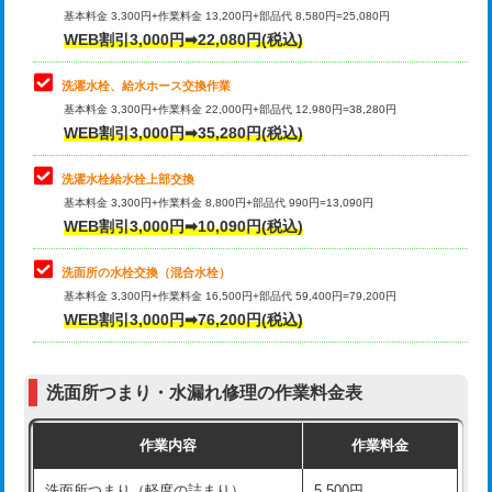
管・ポリ管・HT管使用/3ｍ超え)
基本料金 3,300円+作業料金 13,200円+部品代 8,580円=25,080円
止水・漏水調査・防水処理・清掃・修
33,000円
WEB割引3,000円➡22,080円(税込)
理・調整・分解・加工など（重作業）
排水管工事（土の掘削・埋め戻し作
11,000円~
業）
洗濯水栓、給水ホース交換作業
キッチンタンク脱着
16,500円
基本料金 3,300円+作業料金 22,000円+部品代 12,980円=38,280円
排水管工事（排水管工事/3ｍまで）
55,000円
WEB割引3,000円➡35,280円(税込)
その他部品の脱着
8,800円～
排水管工事（追加 排水管工事/3ｍ超
+11,000円
交換・取付（タンク）
22,000円+材料費
洗濯水栓給水栓上部交換
え）
基本料金 3,300円+作業料金 8,800円+部品代 990円=13,090円
交換・取付(単水栓（壁付・デッキ
13,200円+材料費
WEB割引3,000円➡10,090円(税込)
マス交換（土の掘削・埋め戻し作業）
11,000円~
式）)
洗面所の水栓交換（混合水栓）
マス交換（深さ50㎝未満）
55,000円
交換・取付(混合水栓（壁付・デッキ
16,500円+材料費
基本料金 3,300円+作業料金 16,500円+部品代 59,400円=79,200円
式・ワンホール）)
WEB割引3,000円➡76,200円(税込)
マス交換（深さ50㎝以上）
66,000円
交換・取付(排水栓・排水トラップ
22,000円+材料費
コンクリート斫り（厚さ10㎝まで）
27,500円
（P/S/ポップアップ））
洗面所つまり・水漏れ修理の作業料金表
コンクリート斫り（厚さ10㎝超え）
38,500円
交換・取付（その他部品）
11,000円+材料費
作業内容
作業料金
モルタル補修（厚さ10㎝まで）
27,500円
持込商品取付（単水栓）
13,200円
洗面所つまり（軽度の詰まり）
5,500円