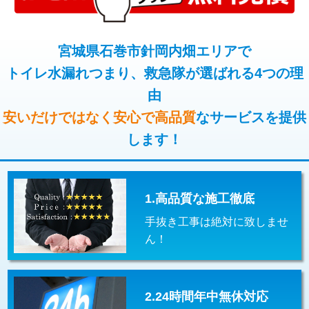
コンクリート斫り（厚さ10㎝超え）
38,500円
桝清掃
8,800円
モルタル補修（厚さ10㎝まで）
27,500円
宮城県石巻市針岡内畑エリアで
止水・漏水調査・防水処理・清掃・修
11,000円
理・調整・分解・加工など（軽作業）
トイレ水漏れつまり、救急隊が選ばれる4つの理
モルタル補修（厚さ10㎝超え）
38,500円
由
止水・漏水調査・防水処理・清掃・修
22,000円
追加人工
16,500円
理・調整・分解・加工など（中作業）
安いだけではなく安心で高品質
なサービスを提供
廃棄・処分
現場見積
します！
止水・漏水調査・防水処理・清掃・修
33,000円
理・調整・分解・加工など（重作業）
その他部品の脱着
8,800円～
1.高品質な施工徹底
交換・取付（タンク）
22,000円+材料費
手抜き工事は絶対に致しませ
交換・取付(単水栓（壁付・デッキ
13,200円+材料費
ん！
式）)
交換・取付(混合水栓（壁付・デッキ
16,500円+材料費
式・ワンホール）)
2.24時間年中無休対応