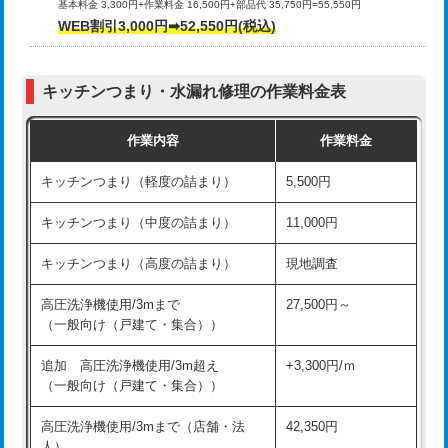
基本料金 3,300円+作業料金 16,500円+部品代 35,750円=55,550円
給水管工事※（ライニング鋼管・銅
44,000円
WEB割引3,000円➡52,550円(税込)
その他部品の脱着
8,800円～
管・ポリ管・HT管使用/3ｍまで)
交換・取付（タンク）
22,000円+材料費
給水管工事※（ライニング鋼管・銅
+8,800円
管・ポリ管・HT管使用/3ｍ超え)
キッチンつまり・水漏れ修理の作業料金表
交換・取付(単水栓（壁付・デッキ
13,200円+材料費
式）)
排水管工事（土の掘削・埋め戻し作
11,000円~
作業内容
作業料金
業）
交換・取付(混合水栓（壁付・デッキ
16,500円+材料費
キッチンつまり（軽度の詰まり）
5,500円
式・ワンホール）)
排水管工事（排水管工事/3ｍまで）
55,000円
キッチンつまり（中度の詰まり）
11,000円
交換・取付(排水栓・排水トラップ
22,000円+材料費
排水管工事（追加 排水管工事/3ｍ超
+11,000円
（P/S/ポップアップ））
え）
キッチンつまり（高度の詰まり）
現地調査
交換・取付（その他部品）
11,000円+材料費
マス交換（土の掘削・埋め戻し作業）
11,000円~
高圧洗浄機使用/3mまで
27,500円～
（一般向け（戸建て・集合））
持込商品取付（単水栓）
13,200円
マス交換（深さ50㎝未満）
55,000円
追加 高圧洗浄機使用/3m超え
+3,300円/ｍ
持込商品取付（混合水栓）
16,500円
マス交換（深さ50㎝以上）
66,000円
（一般向け（戸建て・集合））
持込商品取付（浄水器・分岐水栓）
16,500円
コンクリート斫り（厚さ10㎝まで）
27,500円
高圧洗浄機使用/3mまで（店舗・法
42,350円
人）