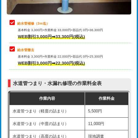
理・調整・分解・加工など（軽作業）
排水管工事（追加 排水管工事/3ｍ超
+11,000円
止水・漏水調査・防水処理・清掃・修
22,000円
え）
理・調整・分解・加工など（中作業）
給水管補修（3ｍ迄）
マス交換（土の掘削・埋め戻し作業）
11,000円~
基本料金 3,300円+作業料金 33,000円+部品代 0円=36,300円
止水・漏水調査・防水処理・清掃・修
33,000円
WEB割引3,000円➡33,300円(税込)
理・調整・分解・加工など（重作業）
マス交換（深さ50㎝未満）
55,000円
給水管撤去
その他部品の脱着
8,800円～
マス交換（深さ50㎝以上）
66,000円
基本料金 3,300円+作業料金 22,000円+部品代 0円=25,300円
WEB割引3,000円➡22,300円(税込)
交換・取付（タンク）
22,000円+材料費
コンクリート斫り（厚さ10㎝まで）
27,500円
交換・取付(単水栓（壁付・デッキ
13,200円+材料費
コンクリート斫り（厚さ10㎝超え）
38,500円
式）)
水道管つまり・水漏れ修理の作業料金表
モルタル補修（厚さ10㎝まで）
27,500円
交換・取付(混合水栓（壁付・デッキ
16,500円+材料費
作業内容
作業料金
式・ワンホール）)
モルタル補修（厚さ10㎝超え）
38,500円
水道管つまり（軽度の詰まり）
5,500円
交換・取付(排水栓・排水トラップ
22,000円+材料費
洗面台設置
38,500円
（P/S/ポップアップ））
水道管つまり（中度の詰まり）
11,000円
化粧台設置
22,000円
交換・取付（その他部品）
11,000円+材料費
水道管つまり（高度の詰まり）
現地調査