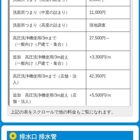
モルタル補修（厚さ10㎝超え）
38,500円
持込商品取付（混合水栓）
16,500円
洗面所つまり（中度の詰まり）
11,000円
洗面台設置
38,500円
持込商品取付（浄水器・分岐水栓）
16,500円
洗面所つまり（高度の詰まり）
現地調査
バスタブ設置
現場見積
給水管工事※（ホール加工)
16,500円
高圧洗浄機使用/3mまで
27,500円～
追加人工
16,500円
（一般向け（戸建て・集合））
給水管工事※（バンド止め)
3,300円
廃棄・処分
現場見積
追加 高圧洗浄機使用/3m超え
+3,300円/ｍ
給水管工事※（支持金具設置)
5,500円
（一般向け（戸建て・集合））
※給水管工事は20mmまでの価格です。
給水管工事※（保温材使用（バンド止
5,500円
高圧洗浄機使用/3mまで（店舗・法
42,350円
め込み）)
人）
給水管工事※（土の掘削・埋め戻し作
11,000円
追加 高圧洗浄機使用/3m超え（店
+5,500円/ｍ
業)
舗・法人）
給水管工事※（塩ビ管（VP・HI）使
33,000円
上記の表をスクロールで他の料金もご覧になれます。
高度高圧洗浄換
現地調査
用/3ｍまで)
トーラー作業
16,500円
給水管工事※（塩ビ管（VP・HI）使
+8,800円
用（追加）/3ｍ超え)
排水口 排水管
トーラー機使用/3mまで
33,000円