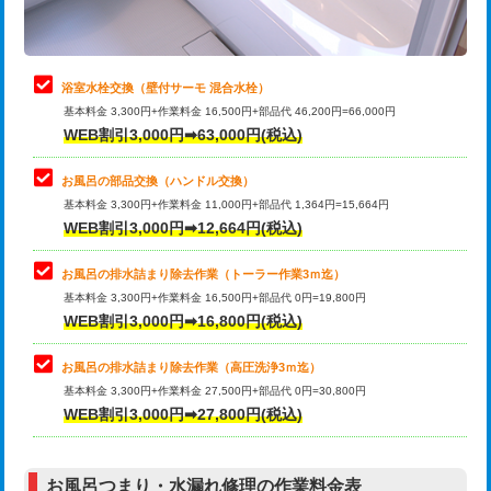
理・調整・分解・加工など（軽作業）
止水・漏水調査・防水処理・清掃・修
22,000円
理・調整・分解・加工など（中作業）
浴室水栓交換（壁付サーモ 混合水栓）
基本料金 3,300円+作業料金 16,500円+部品代 46,200円=66,000円
止水・漏水調査・防水処理・清掃・修
33,000円
WEB割引3,000円➡63,000円(税込)
理・調整・分解・加工など（重作業）
お風呂の部品交換（ハンドル交換）
トイレタンク脱着
16,500円
基本料金 3,300円+作業料金 11,000円+部品代 1,364円=15,664円
WEB割引3,000円➡12,664円(税込)
トイレ便器脱着
16,500円
タンクレストイレ脱着
33,000円
お風呂の排水詰まり除去作業（トーラー作業3ｍ迄）
基本料金 3,300円+作業料金 16,500円+部品代 0円=19,800円
小便器トイレ脱着
現地見積
WEB割引3,000円➡16,800円(税込)
その他部品の脱着
8,800円～
お風呂の排水詰まり除去作業（高圧洗浄3ｍ迄）
基本料金 3,300円+作業料金 27,500円+部品代 0円=30,800円
交換・取付（タンク）
22,000円+材料費
WEB割引3,000円➡27,800円(税込)
交換・取付（便器）
22,000円+材料費
お風呂つまり・水漏れ修理の作業料金表