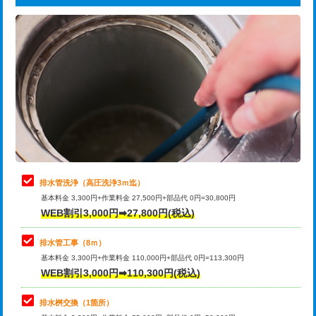
給水管工事※（ライニング鋼管・銅
44,000円
追加トーラー機使用/3m超え
+3,300円
管・ポリ管・HT管使用/3ｍまで)
カメラ調査
33,000円
給水管工事※（ライニング鋼管・銅
+8,800円
管・ポリ管・HT管使用/3ｍ超え)
桝清掃
8,800円
排水管工事（土の掘削・埋め戻し作
11,000円~
止水・漏水調査・防水処理・清掃・修
11,000円
業）
理・調整・分解・加工など（軽作業）
排水管工事（排水管工事/3ｍまで）
55,000円
止水・漏水調査・防水処理・清掃・修
22,000円
理・調整・分解・加工など（中作業）
排水管工事（追加 排水管工事/3ｍ超
+11,000円
排水管洗浄（高圧洗浄3ｍ迄）
え）
基本料金 3,300円+作業料金 27,500円+部品代 0円=30,800円
止水・漏水調査・防水処理・清掃・修
33,000円
WEB割引3,000円➡27,800円(税込)
理・調整・分解・加工など（重作業）
マス交換（土の掘削・埋め戻し作業）
11,000円~
排水管工事（8ｍ）
その他部品の脱着
8,800円～
マス交換（深さ50㎝未満）
55,000円
基本料金 3,300円+作業料金 110,000円+部品代 0円=113,300円
WEB割引3,000円➡110,300円(税込)
交換・取付（タンク）
22,000円+材料費
マス交換（深さ50㎝以上）
66,000円
交換・取付(単水栓（壁付・デッキ
13,200円+材料費
コンクリート斫り（厚さ10㎝まで）
27,500円
排水桝交換（1箇所）