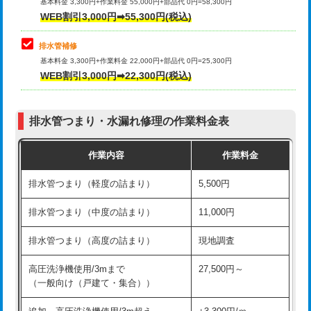
式）)
基本料金 3,300円+作業料金 55,000円+部品代 0円=58,300円
コンクリート斫り（厚さ10㎝超え）
38,500円
WEB割引3,000円➡55,300円(税込)
交換・取付(混合水栓（壁付・デッキ
16,500円+材料費
式・ワンホール）)
モルタル補修（厚さ10㎝まで）
27,500円
排水管補修
基本料金 3,300円+作業料金 22,000円+部品代 0円=25,300円
交換・取付(排水栓・排水トラップ
22,000円+材料費
モルタル補修（厚さ10㎝超え）
38,500円
WEB割引3,000円➡22,300円(税込)
（P/S/ポップアップ））
台所シンク・作業台設置
現場見積
交換・取付（その他部品）
11,000円+材料費
排水管つまり・水漏れ修理の作業料金表
追加人工
16,500円
持込商品取付（単水栓）
13,200円
作業内容
作業料金
廃棄・処分
現場見積
持込商品取付（混合水栓）
16,500円
排水管つまり（軽度の詰まり）
5,500円
※給水管工事は20mmまでの価格です。
持込商品取付（浄水器・分岐水栓）
16,500円
排水管つまり（中度の詰まり）
11,000円
給水管工事※（ホール加工)
16,500円
排水管つまり（高度の詰まり）
現地調査
給水管工事※（バンド止め)
3,300円
高圧洗浄機使用/3mまで
27,500円～
（一般向け（戸建て・集合））
給水管工事※（支持金具設置)
5,500円