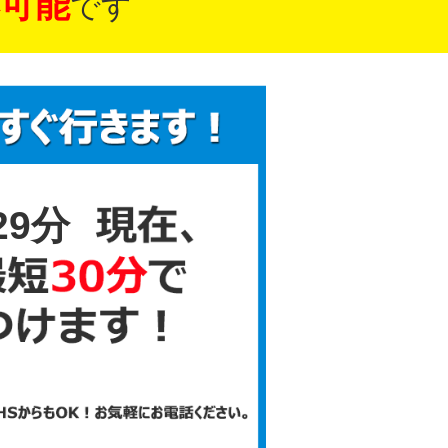
可能
です
29分