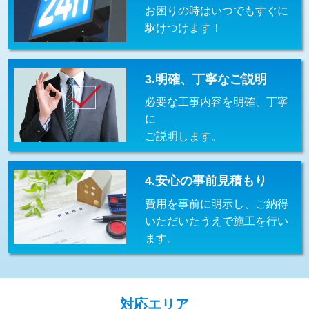
お困りの時はいつでもすぐに
交換・取付(排水栓・排水トラップ
22,000円+材料費
（P/S/ポップアップ））
駆けつけます！
交換・取付（その他部品）
11,000円+材料費
3.明確、丁寧なご説明
持込商品取付（単水栓）
13,200円
必要な工事内容を明確、丁寧
持込商品取付（混合水栓）
16,500円
に
ご説明します。
持込商品取付（浄水器・分岐水栓）
16,500円
給水管工事※（ホール加工)
16,500円
4.安心の事前見積もり
給水管工事※（バンド止め)
3,300円
費用を事前に明示し、ご納得
いただいたうえで施工を行い
給水管工事※（支持金具設置)
5,500円
ます。
給水管工事※（保温材使用（バンド止
5,500円
め込み）)
給水管工事※（土の掘削・埋め戻し作
11,000円
対応エリア
業)