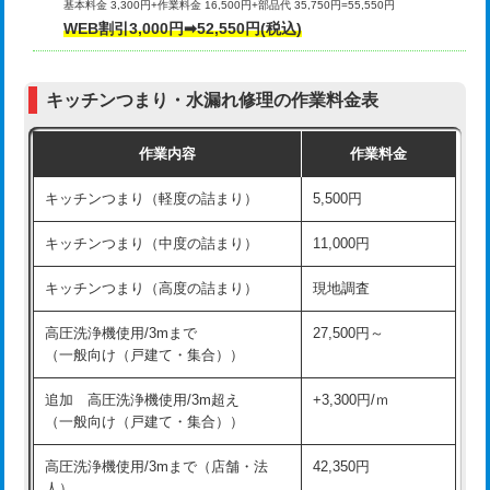
基本料金 3,300円+作業料金 16,500円+部品代 35,750円=55,550円
給水管工事※（ライニング鋼管・銅
44,000円
WEB割引3,000円➡52,550円(税込)
その他部品の脱着
8,800円～
管・ポリ管・HT管使用/3ｍまで)
交換・取付（タンク）
22,000円+材料費
給水管工事※（ライニング鋼管・銅
+8,800円
管・ポリ管・HT管使用/3ｍ超え)
キッチンつまり・水漏れ修理の作業料金表
交換・取付(単水栓（壁付・デッキ
13,200円+材料費
式）)
排水管工事（土の掘削・埋め戻し作
11,000円~
作業内容
作業料金
業）
交換・取付(混合水栓（壁付・デッキ
16,500円+材料費
キッチンつまり（軽度の詰まり）
5,500円
式・ワンホール）)
排水管工事（排水管工事/3ｍまで）
55,000円
キッチンつまり（中度の詰まり）
11,000円
交換・取付(排水栓・排水トラップ
22,000円+材料費
排水管工事（追加 排水管工事/3ｍ超
+11,000円
（P/S/ポップアップ））
え）
キッチンつまり（高度の詰まり）
現地調査
交換・取付（その他部品）
11,000円+材料費
マス交換（土の掘削・埋め戻し作業）
11,000円~
高圧洗浄機使用/3mまで
27,500円～
（一般向け（戸建て・集合））
持込商品取付（単水栓）
13,200円
マス交換（深さ50㎝未満）
55,000円
追加 高圧洗浄機使用/3m超え
+3,300円/ｍ
持込商品取付（混合水栓）
16,500円
マス交換（深さ50㎝以上）
66,000円
（一般向け（戸建て・集合））
持込商品取付（浄水器・分岐水栓）
16,500円
コンクリート斫り（厚さ10㎝まで）
27,500円
高圧洗浄機使用/3mまで（店舗・法
42,350円
人）