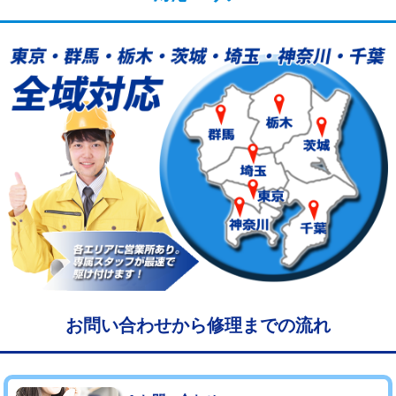
給水管工事※（塩ビ管（VP・HI）使
33,000円
用/3ｍまで)
給水管工事※（塩ビ管（VP・HI）使
+8,800円
用（追加）/3ｍ超え)
給水管工事※（ライニング鋼管・銅
44,000円
管・ポリ管・HT管使用/3ｍまで)
給水管工事※（ライニング鋼管・銅
+8,800円
管・ポリ管・HT管使用/3ｍ超え)
マス交換（土の掘削・埋め戻し作業）
11,000円~
マス交換（深さ50㎝未満）
55,000円
マス交換（深さ50㎝以上）
66,000円
お問い合わせから修理までの流れ
コンクリート斫り（厚さ10㎝まで）
27,500円
コンクリート斫り（厚さ10㎝超え）
38,500円