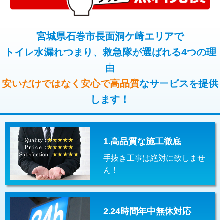
コンクリート斫り（厚さ10㎝超え）
38,500円
桝清掃
8,800円
モルタル補修（厚さ10㎝まで）
27,500円
宮城県石巻市長面洞ケ崎エリアで
止水・漏水調査・防水処理・清掃・修
11,000円
理・調整・分解・加工など（軽作業）
トイレ水漏れつまり、救急隊が選ばれる4つの理
モルタル補修（厚さ10㎝超え）
38,500円
由
止水・漏水調査・防水処理・清掃・修
22,000円
追加人工
16,500円
理・調整・分解・加工など（中作業）
安いだけではなく安心で高品質
なサービスを提供
廃棄・処分
現場見積
します！
止水・漏水調査・防水処理・清掃・修
33,000円
理・調整・分解・加工など（重作業）
その他部品の脱着
8,800円～
1.高品質な施工徹底
交換・取付（タンク）
22,000円+材料費
手抜き工事は絶対に致しませ
交換・取付(単水栓（壁付・デッキ
13,200円+材料費
ん！
式）)
交換・取付(混合水栓（壁付・デッキ
16,500円+材料費
式・ワンホール）)
2.24時間年中無休対応