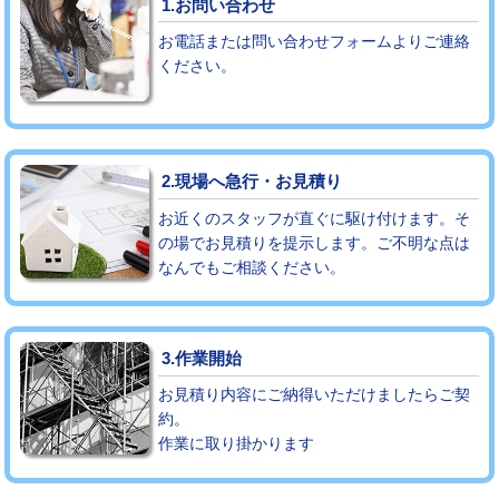
1.お問い合わせ
お電話または問い合わせフォームよりご連絡
モルタル補修（厚さ10㎝まで）
27,500円
ください。
モルタル補修（厚さ10㎝超え）
38,500円
追加人工
16,500円
2.現場へ急行・お見積り
廃棄・処分
現場見積
お近くのスタッフが直ぐに駆け付けます。そ
※給水管工事は20mmまでの価格です。
の場でお見積りを提示します。ご不明な点は
なんでもご相談ください。
3.作業開始
お見積り内容にご納得いただけましたらご契
約。
作業に取り掛かります