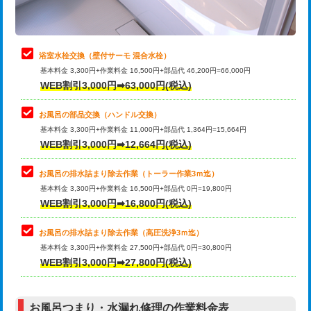
理・調整・分解・加工など（軽作業）
止水・漏水調査・防水処理・清掃・修
22,000円
理・調整・分解・加工など（中作業）
浴室水栓交換（壁付サーモ 混合水栓）
基本料金 3,300円+作業料金 16,500円+部品代 46,200円=66,000円
止水・漏水調査・防水処理・清掃・修
33,000円
WEB割引3,000円➡63,000円(税込)
理・調整・分解・加工など（重作業）
お風呂の部品交換（ハンドル交換）
トイレタンク脱着
16,500円
基本料金 3,300円+作業料金 11,000円+部品代 1,364円=15,664円
WEB割引3,000円➡12,664円(税込)
トイレ便器脱着
16,500円
タンクレストイレ脱着
33,000円
お風呂の排水詰まり除去作業（トーラー作業3ｍ迄）
基本料金 3,300円+作業料金 16,500円+部品代 0円=19,800円
小便器トイレ脱着
現地見積
WEB割引3,000円➡16,800円(税込)
その他部品の脱着
8,800円～
お風呂の排水詰まり除去作業（高圧洗浄3ｍ迄）
基本料金 3,300円+作業料金 27,500円+部品代 0円=30,800円
交換・取付（タンク）
22,000円+材料費
WEB割引3,000円➡27,800円(税込)
交換・取付（便器）
22,000円+材料費
お風呂つまり・水漏れ修理の作業料金表