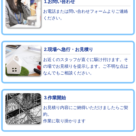
1.お問い合わせ
お電話または問い合わせフォームよりご連絡
モルタル補修（厚さ10㎝まで）
27,500円
ください。
モルタル補修（厚さ10㎝超え）
38,500円
追加人工
16,500円
2.現場へ急行・お見積り
廃棄・処分
現場見積
お近くのスタッフが直ぐに駆け付けます。そ
※給水管工事は20mmまでの価格です。
の場でお見積りを提示します。ご不明な点は
なんでもご相談ください。
3.作業開始
お見積り内容にご納得いただけましたらご契
約。
作業に取り掛かります