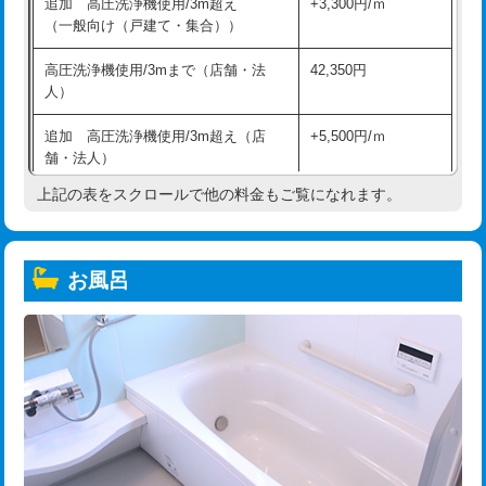
追加 高圧洗浄機使用/3m超え
+3,300円/ｍ
（一般向け（戸建て・集合））
高圧洗浄機使用/3mまで（店舗・法
42,350円
人）
追加 高圧洗浄機使用/3m超え（店
+5,500円/ｍ
舗・法人）
上記の表をスクロールで他の料金もご覧になれます。
高度高圧洗浄換
現地調査
トーラー作業
16,500円
お風呂
トーラー機使用/3mまで
33,000円
追加トーラー機使用/3m超え
+3,300円
カメラ調査
33,000円
桝清掃
8,800円
止水・漏水調査・防水処理・清掃・修
11,000円