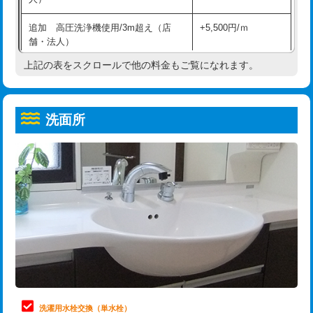
給水管工事※（ホール加工)
16,500円
コンクリート斫り（厚さ10㎝超え）
38,500円
追加 高圧洗浄機使用/3m超え（店
+5,500円/ｍ
給水管工事※（バンド止め)
3,300円
モルタル補修（厚さ10㎝まで）
27,500円
舗・法人）
給水管工事※（支持金具設置)
5,500円
モルタル補修（厚さ10㎝超え）
38,500円
上記の表をスクロールで他の料金もご覧になれます。
高度高圧洗浄換
現地調査
給水管工事※（保温材使用（バンド止
5,500円
洗面台設置
38,500円
トーラー作業
16,500円
め込み）)
洗面所
追加人工
16,500円
トーラー機使用/3mまで
33,000円
給水管工事※（土の掘削・埋め戻し作
11,000円
業)
廃棄・処分
現場見積
追加トーラー機使用/3m超え
+3,300円
給水管工事※（塩ビ管（VP・HI）使
33,000円
※給水管工事は20mmまでの価格です。
カメラ調査
33,000円
用/3ｍまで)
桝清掃
8,800円
給水管工事※（塩ビ管（VP・HI）使
+8,800円
用（追加）/3ｍ超え)
止水・漏水調査・防水処理・清掃・修
11,000円
理・調整・分解・加工など（軽作業）
給水管工事※（ライニング鋼管・銅
44,000円
管・ポリ管・HT管使用/3ｍまで)
止水・漏水調査・防水処理・清掃・修
22,000円
理・調整・分解・加工など（中作業）
給水管工事※（ライニング鋼管・銅
+8,800円
洗濯用水栓交換（単水栓）