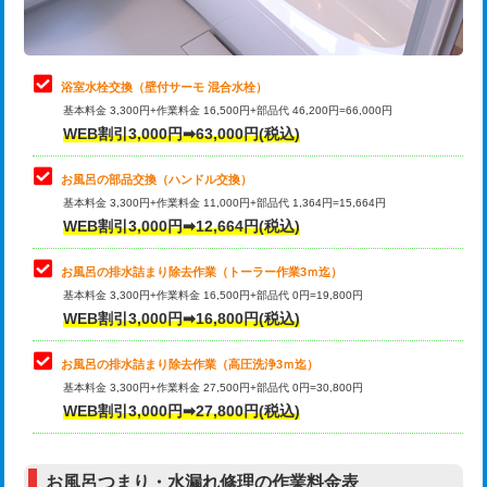
理・調整・分解・加工など（軽作業）
止水・漏水調査・防水処理・清掃・修
22,000円
理・調整・分解・加工など（中作業）
浴室水栓交換（壁付サーモ 混合水栓）
基本料金 3,300円+作業料金 16,500円+部品代 46,200円=66,000円
止水・漏水調査・防水処理・清掃・修
33,000円
WEB割引3,000円➡63,000円(税込)
理・調整・分解・加工など（重作業）
お風呂の部品交換（ハンドル交換）
トイレタンク脱着
16,500円
基本料金 3,300円+作業料金 11,000円+部品代 1,364円=15,664円
WEB割引3,000円➡12,664円(税込)
トイレ便器脱着
16,500円
タンクレストイレ脱着
33,000円
お風呂の排水詰まり除去作業（トーラー作業3ｍ迄）
基本料金 3,300円+作業料金 16,500円+部品代 0円=19,800円
小便器トイレ脱着
現地見積
WEB割引3,000円➡16,800円(税込)
その他部品の脱着
8,800円～
お風呂の排水詰まり除去作業（高圧洗浄3ｍ迄）
基本料金 3,300円+作業料金 27,500円+部品代 0円=30,800円
交換・取付（タンク）
22,000円+材料費
WEB割引3,000円➡27,800円(税込)
交換・取付（便器）
22,000円+材料費
お風呂つまり・水漏れ修理の作業料金表