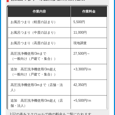
交換・取付（普通便座）
11,000円+材料費
作業内容
作業料金
交換・取付（温水洗浄便座）
16,500円+材料費
お風呂つまり（軽度の詰まり）
5,500円
交換・取付(単水栓（壁付・デッキ
13,200円+材料費
式）)
お風呂つまり（中度の詰まり）
11,000円
交換・取付(混合水栓（壁付・デッキ
16,500円+材料費
お風呂つまり（高度の詰まり）
現地調査
式・ワンホール）)
高圧洗浄機使用/3mまで
27,500円～
交換・取付(排水栓・排水トラップ
22,000円+材料費
（一般向け（戸建て・集合））
（P/S/ポップアップ））
追加 高圧洗浄機使用/3m超え
+3,300円/ｍ
交換・取付（その他部品）
11,000円+材料費
（一般向け（戸建て・集合））
持込商品取付（単水栓）
13,200円
高圧洗浄機使用/3mまで（店舗・法
42,350円
人）
持込商品取付（混合水栓）
16,500円
追加 高圧洗浄機使用/3m超え（店
+5,500円/ｍ
持込商品取付（浄水器・分岐水栓）
16,500円
舗・法人）
持込商品取付（温水洗浄便座）
22,000円
上記の表をスクロールで他の料金もご覧になれます。