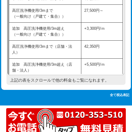
追加人工
16,500円
持込商品取付（単水栓）
13,200円
高圧洗浄機使用/3mまで
27,500円～
廃棄・処分
現場見積
（一般向け（戸建て・集合））
持込商品取付（混合水栓）
16,500円
※給水管工事は20mmまでの価格です。
追加 高圧洗浄機使用/3m超え
+3,300円/ｍ
持込商品取付（浄水器・分岐水栓）
16,500円
（一般向け（戸建て・集合））
排水管工事（土の掘削・埋め戻し作
11,000円~
高圧洗浄機使用/3mまで（店舗・法
42,350円
業）
人）
排水管工事（排水管工事/3ｍまで）
55,000円
追加 高圧洗浄機使用/3m超え（店
+5,500円/ｍ
舗・法人）
排水管工事（追加 排水管工事/3ｍ超
+11,000円
え）
上記の表をスクロールで他の料金もご覧になれます。
高度高圧洗浄換
現地調査
マス交換（土の掘削・埋め戻し作業）
11,000円~
トーラー作業
16,500円
全て税込表記
マス交換（深さ50㎝未満）
55,000円
トーラー機使用/3mまで
33,000円
マス交換（深さ50㎝以上）
66,000円
追加トーラー機使用/3m超え
+3,300円
コンクリート斫り（厚さ10㎝まで）
27,500円
カメラ調査
33,000円