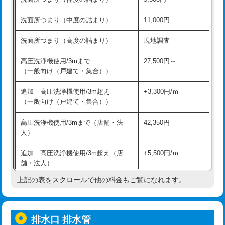
モルタル補修（厚さ10㎝超え）
38,500円
持込商品取付（混合水栓）
16,500円
洗面所つまり（中度の詰まり）
11,000円
洗面台設置
38,500円
持込商品取付（浄水器・分岐水栓）
16,500円
洗面所つまり（高度の詰まり）
現地調査
バスタブ設置
現場見積
給水管工事※（ホール加工)
16,500円
高圧洗浄機使用/3mまで
27,500円～
追加人工
16,500円
（一般向け（戸建て・集合））
給水管工事※（バンド止め)
3,300円
廃棄・処分
現場見積
追加 高圧洗浄機使用/3m超え
+3,300円/ｍ
給水管工事※（支持金具設置)
5,500円
（一般向け（戸建て・集合））
※給水管工事は20mmまでの価格です。
給水管工事※（保温材使用（バンド止
5,500円
高圧洗浄機使用/3mまで（店舗・法
42,350円
め込み）)
人）
給水管工事※（土の掘削・埋め戻し作
11,000円
追加 高圧洗浄機使用/3m超え（店
+5,500円/ｍ
業)
舗・法人）
給水管工事※（塩ビ管（VP・HI）使
33,000円
上記の表をスクロールで他の料金もご覧になれます。
高度高圧洗浄換
現地調査
用/3ｍまで)
トーラー作業
16,500円
給水管工事※（塩ビ管（VP・HI）使
+8,800円
用（追加）/3ｍ超え)
排水口 排水管
トーラー機使用/3mまで
33,000円