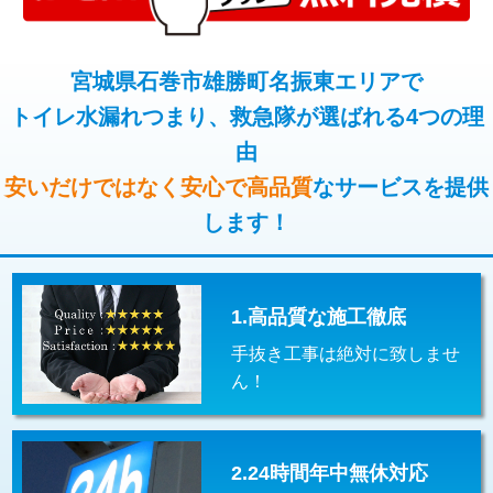
コンクリート斫り（厚さ10㎝超え）
38,500円
桝清掃
8,800円
モルタル補修（厚さ10㎝まで）
27,500円
宮城県石巻市雄勝町名振東エリアで
止水・漏水調査・防水処理・清掃・修
11,000円
理・調整・分解・加工など（軽作業）
トイレ水漏れつまり、救急隊が選ばれる4つの理
モルタル補修（厚さ10㎝超え）
38,500円
由
止水・漏水調査・防水処理・清掃・修
22,000円
追加人工
16,500円
理・調整・分解・加工など（中作業）
安いだけではなく安心で高品質
なサービスを提供
廃棄・処分
現場見積
します！
止水・漏水調査・防水処理・清掃・修
33,000円
理・調整・分解・加工など（重作業）
その他部品の脱着
8,800円～
1.高品質な施工徹底
交換・取付（タンク）
22,000円+材料費
手抜き工事は絶対に致しませ
交換・取付(単水栓（壁付・デッキ
13,200円+材料費
ん！
式）)
交換・取付(混合水栓（壁付・デッキ
16,500円+材料費
式・ワンホール）)
2.24時間年中無休対応