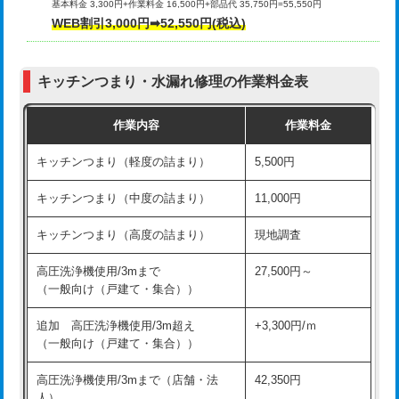
基本料金 3,300円+作業料金 16,500円+部品代 35,750円=55,550円
給水管工事※（ライニング鋼管・銅
44,000円
WEB割引3,000円➡52,550円(税込)
その他部品の脱着
8,800円～
管・ポリ管・HT管使用/3ｍまで)
交換・取付（タンク）
22,000円+材料費
給水管工事※（ライニング鋼管・銅
+8,800円
管・ポリ管・HT管使用/3ｍ超え)
キッチンつまり・水漏れ修理の作業料金表
交換・取付(単水栓（壁付・デッキ
13,200円+材料費
式）)
排水管工事（土の掘削・埋め戻し作
11,000円~
作業内容
作業料金
業）
交換・取付(混合水栓（壁付・デッキ
16,500円+材料費
キッチンつまり（軽度の詰まり）
5,500円
式・ワンホール）)
排水管工事（排水管工事/3ｍまで）
55,000円
キッチンつまり（中度の詰まり）
11,000円
交換・取付(排水栓・排水トラップ
22,000円+材料費
排水管工事（追加 排水管工事/3ｍ超
+11,000円
（P/S/ポップアップ））
え）
キッチンつまり（高度の詰まり）
現地調査
交換・取付（その他部品）
11,000円+材料費
マス交換（土の掘削・埋め戻し作業）
11,000円~
高圧洗浄機使用/3mまで
27,500円～
（一般向け（戸建て・集合））
持込商品取付（単水栓）
13,200円
マス交換（深さ50㎝未満）
55,000円
追加 高圧洗浄機使用/3m超え
+3,300円/ｍ
持込商品取付（混合水栓）
16,500円
マス交換（深さ50㎝以上）
66,000円
（一般向け（戸建て・集合））
持込商品取付（浄水器・分岐水栓）
16,500円
コンクリート斫り（厚さ10㎝まで）
27,500円
高圧洗浄機使用/3mまで（店舗・法
42,350円
人）