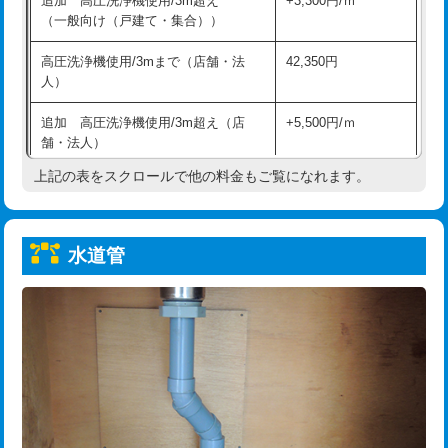
追加 高圧洗浄機使用/3m超え
+3,300円/ｍ
給水管工事※（保温材使用（バンド止
5,500円
（一般向け（戸建て・集合））
め込み）)
高圧洗浄機使用/3mまで（店舗・法
42,350円
給水管工事※（土の掘削・埋め戻し作
11,000円
人）
業)
追加 高圧洗浄機使用/3m超え（店
+5,500円/ｍ
給水管工事※（塩ビ管（VP・HI）使
33,000円
舗・法人）
用/3ｍまで)
上記の表をスクロールで他の料金もご覧になれます。
高度高圧洗浄換
現地調査
給水管工事※（塩ビ管（VP・HI）使
+8,800円
用（追加）/3ｍ超え)
トーラー作業
16,500円
給水管工事※（ライニング鋼管・銅
44,000円
水道管
トーラー機使用/3mまで
33,000円
管・ポリ管・HT管使用/3ｍまで)
追加トーラー機使用/3m超え
+3,300円
給水管工事※（ライニング鋼管・銅
+8,800円
管・ポリ管・HT管使用/3ｍ超え)
カメラ調査
33,000円
排水管工事（土の掘削・埋め戻し作
11,000円~
桝清掃
8,800円
業）
止水・漏水調査・防水処理・清掃・修
11,000円
排水管工事（排水管工事/3ｍまで）
55,000円