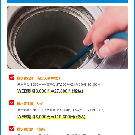
給水管工事※（ライニング鋼管・銅
44,000円
追加トーラー機使用/3m超え
+3,300円
管・ポリ管・HT管使用/3ｍまで)
カメラ調査
33,000円
給水管工事※（ライニング鋼管・銅
+8,800円
管・ポリ管・HT管使用/3ｍ超え)
桝清掃
8,800円
排水管工事（土の掘削・埋め戻し作
11,000円~
止水・漏水調査・防水処理・清掃・修
11,000円
業）
理・調整・分解・加工など（軽作業）
排水管工事（排水管工事/3ｍまで）
55,000円
止水・漏水調査・防水処理・清掃・修
22,000円
理・調整・分解・加工など（中作業）
排水管工事（追加 排水管工事/3ｍ超
+11,000円
排水管洗浄（高圧洗浄3ｍ迄）
え）
基本料金 3,300円+作業料金 27,500円+部品代 0円=30,800円
止水・漏水調査・防水処理・清掃・修
33,000円
WEB割引3,000円➡27,800円(税込)
理・調整・分解・加工など（重作業）
マス交換（土の掘削・埋め戻し作業）
11,000円~
排水管工事（8ｍ）
その他部品の脱着
8,800円～
マス交換（深さ50㎝未満）
55,000円
基本料金 3,300円+作業料金 110,000円+部品代 0円=113,300円
WEB割引3,000円➡110,300円(税込)
交換・取付（タンク）
22,000円+材料費
マス交換（深さ50㎝以上）
66,000円
交換・取付(単水栓（壁付・デッキ
13,200円+材料費
コンクリート斫り（厚さ10㎝まで）
27,500円
排水桝交換（1箇所）