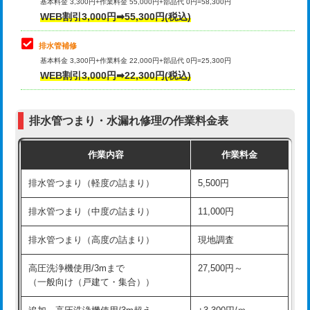
式）)
基本料金 3,300円+作業料金 55,000円+部品代 0円=58,300円
コンクリート斫り（厚さ10㎝超え）
38,500円
WEB割引3,000円➡55,300円(税込)
交換・取付(混合水栓（壁付・デッキ
16,500円+材料費
式・ワンホール）)
モルタル補修（厚さ10㎝まで）
27,500円
排水管補修
基本料金 3,300円+作業料金 22,000円+部品代 0円=25,300円
交換・取付(排水栓・排水トラップ
22,000円+材料費
モルタル補修（厚さ10㎝超え）
38,500円
WEB割引3,000円➡22,300円(税込)
（P/S/ポップアップ））
台所シンク・作業台設置
現場見積
交換・取付（その他部品）
11,000円+材料費
排水管つまり・水漏れ修理の作業料金表
追加人工
16,500円
持込商品取付（単水栓）
13,200円
作業内容
作業料金
廃棄・処分
現場見積
持込商品取付（混合水栓）
16,500円
排水管つまり（軽度の詰まり）
5,500円
※給水管工事は20mmまでの価格です。
持込商品取付（浄水器・分岐水栓）
16,500円
排水管つまり（中度の詰まり）
11,000円
給水管工事※（ホール加工)
16,500円
排水管つまり（高度の詰まり）
現地調査
給水管工事※（バンド止め)
3,300円
高圧洗浄機使用/3mまで
27,500円～
（一般向け（戸建て・集合））
給水管工事※（支持金具設置)
5,500円