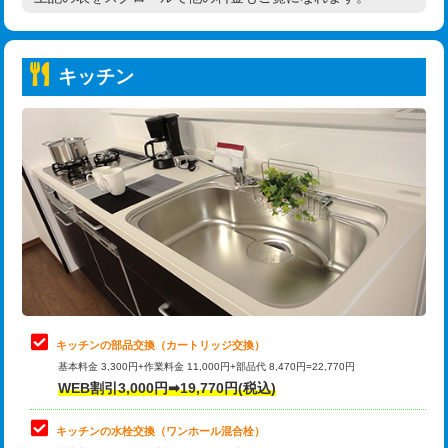
高度高圧洗浄換
現地調査
持込商品取付（普通便座⇔温水洗浄便
22,000円
トーラー作業
16,500円
座）
キッチン
トーラー機使用/3mまで
33,000円
給水管工事※（ホール加工)
16,500円
追加トーラー機使用/3m超え
+3,300円
給水管工事※（バンド止め)
3,300円
カメラ調査
33,000円
給水管工事※（支持金具設置)
5,500円
桝清掃
8,800円
給水管工事※（保温材使用（バンド止
5,500円
め込み）)
止水・漏水調査・防水処理・清掃・修
11,000円
理・調整・分解・加工など（軽作業）
給水管工事※（土の掘削・埋め戻し作
11,000円
業)
止水・漏水調査・防水処理・清掃・修
22,000円
理・調整・分解・加工など（中作業）
給水管工事※（塩ビ管（VP・HI）使
33,000円
キッチンの部品交換（カートリッジ交換）
用/3ｍまで)
基本料金 3,300円+作業料金 11,000円+部品代 8,470円=22,770円
止水・漏水調査・防水処理・清掃・修
33,000円
WEB割引3,000円➡19,770円(税込)
理・調整・分解・加工など（重作業）
給水管工事※（塩ビ管（VP・HI）使
+8,800円
用（追加）/3ｍ超え)
キッチンの水栓交換（ワンホール混合栓）
お風呂タンク脱着
16,500円