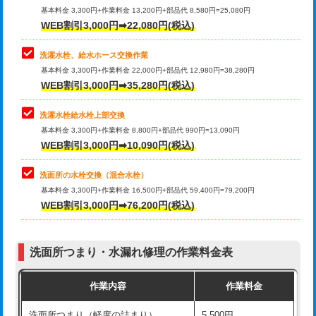
管・ポリ管・HT管使用/3ｍ超え)
基本料金 3,300円+作業料金 13,200円+部品代 8,580円=25,080円
止水・漏水調査・防水処理・清掃・修
33,000円
WEB割引3,000円➡22,080円(税込)
理・調整・分解・加工など（重作業）
排水管工事（土の掘削・埋め戻し作
11,000円~
業）
洗濯水栓、給水ホース交換作業
キッチンタンク脱着
16,500円
基本料金 3,300円+作業料金 22,000円+部品代 12,980円=38,280円
排水管工事（排水管工事/3ｍまで）
55,000円
WEB割引3,000円➡35,280円(税込)
その他部品の脱着
8,800円～
排水管工事（追加 排水管工事/3ｍ超
+11,000円
交換・取付（タンク）
22,000円+材料費
洗濯水栓給水栓上部交換
え）
基本料金 3,300円+作業料金 8,800円+部品代 990円=13,090円
交換・取付(単水栓（壁付・デッキ
13,200円+材料費
WEB割引3,000円➡10,090円(税込)
マス交換（土の掘削・埋め戻し作業）
11,000円~
式）)
洗面所の水栓交換（混合水栓）
マス交換（深さ50㎝未満）
55,000円
交換・取付(混合水栓（壁付・デッキ
16,500円+材料費
基本料金 3,300円+作業料金 16,500円+部品代 59,400円=79,200円
式・ワンホール）)
WEB割引3,000円➡76,200円(税込)
マス交換（深さ50㎝以上）
66,000円
交換・取付(排水栓・排水トラップ
22,000円+材料費
コンクリート斫り（厚さ10㎝まで）
27,500円
（P/S/ポップアップ））
洗面所つまり・水漏れ修理の作業料金表
コンクリート斫り（厚さ10㎝超え）
38,500円
交換・取付（その他部品）
11,000円+材料費
作業内容
作業料金
モルタル補修（厚さ10㎝まで）
27,500円
持込商品取付（単水栓）
13,200円
洗面所つまり（軽度の詰まり）
5,500円