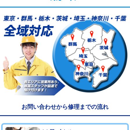
給水管工事※（塩ビ管（VP・HI）使
33,000円
用/3ｍまで)
給水管工事※（塩ビ管（VP・HI）使
+8,800円
用（追加）/3ｍ超え)
給水管工事※（ライニング鋼管・銅
44,000円
管・ポリ管・HT管使用/3ｍまで)
給水管工事※（ライニング鋼管・銅
+8,800円
管・ポリ管・HT管使用/3ｍ超え)
マス交換（土の掘削・埋め戻し作業）
11,000円~
マス交換（深さ50㎝未満）
55,000円
マス交換（深さ50㎝以上）
66,000円
お問い合わせから修理までの流れ
コンクリート斫り（厚さ10㎝まで）
27,500円
コンクリート斫り（厚さ10㎝超え）
38,500円