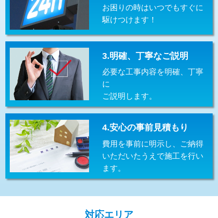
お困りの時はいつでもすぐに
交換・取付(排水栓・排水トラップ
22,000円+材料費
（P/S/ポップアップ））
駆けつけます！
交換・取付（その他部品）
11,000円+材料費
3.明確、丁寧なご説明
持込商品取付（単水栓）
13,200円
必要な工事内容を明確、丁寧
持込商品取付（混合水栓）
16,500円
に
ご説明します。
持込商品取付（浄水器・分岐水栓）
16,500円
給水管工事※（ホール加工)
16,500円
4.安心の事前見積もり
給水管工事※（バンド止め)
3,300円
費用を事前に明示し、ご納得
いただいたうえで施工を行い
給水管工事※（支持金具設置)
5,500円
ます。
給水管工事※（保温材使用（バンド止
5,500円
め込み）)
給水管工事※（土の掘削・埋め戻し作
11,000円
対応エリア
業)