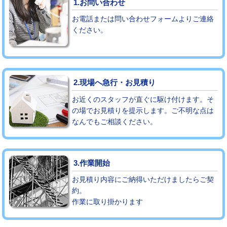
1.お問い合わせ
お電話または問い合わせフォームよりご連絡
モルタル補修（厚さ10㎝まで）
27,500円
ください。
モルタル補修（厚さ10㎝超え）
38,500円
追加人工
16,500円
2.現場へ急行・お見積り
廃棄・処分
現場見積
お近くのスタッフが直ぐに駆け付けます。そ
※給水管工事は20mmまでの価格です。
の場でお見積りを提示します。ご不明な点は
なんでもご相談ください。
3.作業開始
お見積り内容にご納得いただけましたらご契
約。
作業に取り掛かります