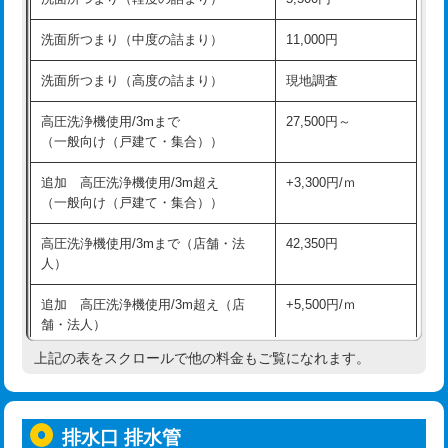
モルタル補修（厚さ10㎝超え）
38,500円
持込商品取付（混合水栓）
16,500円
洗面所つまり（中度の詰まり）
11,000円
洗面台設置
38,500円
持込商品取付（浄水器・分岐水栓）
16,500円
洗面所つまり（高度の詰まり）
現地調査
バスタブ設置
現場見積
給水管工事※（ホール加工)
16,500円
高圧洗浄機使用/3mまで
27,500円～
追加人工
16,500円
（一般向け（戸建て・集合））
給水管工事※（バンド止め)
3,300円
廃棄・処分
現場見積
追加 高圧洗浄機使用/3m超え
+3,300円/ｍ
給水管工事※（支持金具設置)
5,500円
（一般向け（戸建て・集合））
※給水管工事は20mmまでの価格です。
給水管工事※（保温材使用（バンド止
5,500円
高圧洗浄機使用/3mまで（店舗・法
42,350円
め込み）)
人）
給水管工事※（土の掘削・埋め戻し作
11,000円
追加 高圧洗浄機使用/3m超え（店
+5,500円/ｍ
業)
舗・法人）
給水管工事※（塩ビ管（VP・HI）使
33,000円
上記の表をスクロールで他の料金もご覧になれます。
高度高圧洗浄換
現地調査
用/3ｍまで)
トーラー作業
16,500円
給水管工事※（塩ビ管（VP・HI）使
+8,800円
用（追加）/3ｍ超え)
排水口 排水管
トーラー機使用/3mまで
33,000円