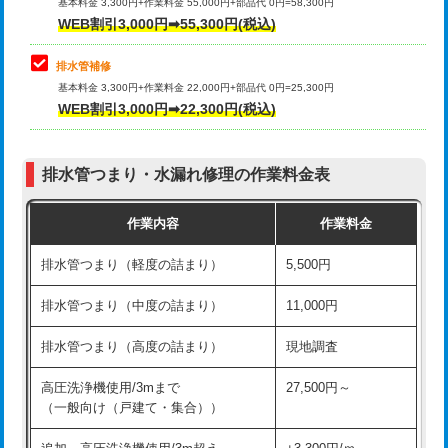
式）)
基本料金 3,300円+作業料金 55,000円+部品代 0円=58,300円
コンクリート斫り（厚さ10㎝超え）
38,500円
WEB割引3,000円➡55,300円(税込)
交換・取付(混合水栓（壁付・デッキ
16,500円+材料費
式・ワンホール）)
モルタル補修（厚さ10㎝まで）
27,500円
排水管補修
基本料金 3,300円+作業料金 22,000円+部品代 0円=25,300円
交換・取付(排水栓・排水トラップ
22,000円+材料費
モルタル補修（厚さ10㎝超え）
38,500円
WEB割引3,000円➡22,300円(税込)
（P/S/ポップアップ））
台所シンク・作業台設置
現場見積
交換・取付（その他部品）
11,000円+材料費
排水管つまり・水漏れ修理の作業料金表
追加人工
16,500円
持込商品取付（単水栓）
13,200円
作業内容
作業料金
廃棄・処分
現場見積
持込商品取付（混合水栓）
16,500円
排水管つまり（軽度の詰まり）
5,500円
※給水管工事は20mmまでの価格です。
持込商品取付（浄水器・分岐水栓）
16,500円
排水管つまり（中度の詰まり）
11,000円
給水管工事※（ホール加工)
16,500円
排水管つまり（高度の詰まり）
現地調査
給水管工事※（バンド止め)
3,300円
高圧洗浄機使用/3mまで
27,500円～
（一般向け（戸建て・集合））
給水管工事※（支持金具設置)
5,500円