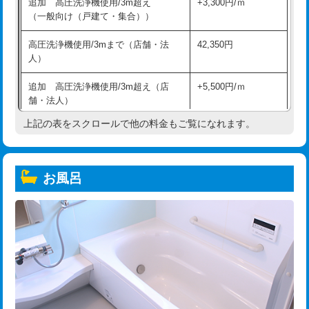
追加 高圧洗浄機使用/3m超え
+3,300円/ｍ
（一般向け（戸建て・集合））
高圧洗浄機使用/3mまで（店舗・法
42,350円
人）
追加 高圧洗浄機使用/3m超え（店
+5,500円/ｍ
舗・法人）
上記の表をスクロールで他の料金もご覧になれます。
高度高圧洗浄換
現地調査
トーラー作業
16,500円
お風呂
トーラー機使用/3mまで
33,000円
追加トーラー機使用/3m超え
+3,300円
カメラ調査
33,000円
桝清掃
8,800円
止水・漏水調査・防水処理・清掃・修
11,000円