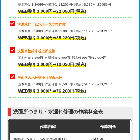
管・ポリ管・HT管使用/3ｍ超え)
基本料金 3,300円+作業料金 13,200円+部品代 8,580円=25,080円
止水・漏水調査・防水処理・清掃・修
33,000円
WEB割引3,000円➡22,080円(税込)
理・調整・分解・加工など（重作業）
排水管工事（土の掘削・埋め戻し作
11,000円~
業）
洗濯水栓、給水ホース交換作業
キッチンタンク脱着
16,500円
基本料金 3,300円+作業料金 22,000円+部品代 12,980円=38,280円
排水管工事（排水管工事/3ｍまで）
55,000円
WEB割引3,000円➡35,280円(税込)
その他部品の脱着
8,800円～
排水管工事（追加 排水管工事/3ｍ超
+11,000円
交換・取付（タンク）
22,000円+材料費
洗濯水栓給水栓上部交換
え）
基本料金 3,300円+作業料金 8,800円+部品代 990円=13,090円
交換・取付(単水栓（壁付・デッキ
13,200円+材料費
WEB割引3,000円➡10,090円(税込)
マス交換（土の掘削・埋め戻し作業）
11,000円~
式）)
洗面所の水栓交換（混合水栓）
マス交換（深さ50㎝未満）
55,000円
交換・取付(混合水栓（壁付・デッキ
16,500円+材料費
基本料金 3,300円+作業料金 16,500円+部品代 59,400円=79,200円
式・ワンホール）)
WEB割引3,000円➡76,200円(税込)
マス交換（深さ50㎝以上）
66,000円
交換・取付(排水栓・排水トラップ
22,000円+材料費
コンクリート斫り（厚さ10㎝まで）
27,500円
（P/S/ポップアップ））
洗面所つまり・水漏れ修理の作業料金表
コンクリート斫り（厚さ10㎝超え）
38,500円
交換・取付（その他部品）
11,000円+材料費
作業内容
作業料金
モルタル補修（厚さ10㎝まで）
27,500円
持込商品取付（単水栓）
13,200円
洗面所つまり（軽度の詰まり）
5,500円