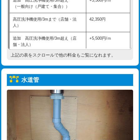
追加 高圧洗浄機使用/3m超え
+3,300円/ｍ
給水管工事※（保温材使用（バンド止
5,500円
（一般向け（戸建て・集合））
め込み）)
高圧洗浄機使用/3mまで（店舗・法
42,350円
給水管工事※（土の掘削・埋め戻し作
11,000円
人）
業)
追加 高圧洗浄機使用/3m超え（店
+5,500円/ｍ
給水管工事※（塩ビ管（VP・HI）使
33,000円
舗・法人）
用/3ｍまで)
上記の表をスクロールで他の料金もご覧になれます。
高度高圧洗浄換
現地調査
給水管工事※（塩ビ管（VP・HI）使
+8,800円
用（追加）/3ｍ超え)
トーラー作業
16,500円
給水管工事※（ライニング鋼管・銅
44,000円
水道管
トーラー機使用/3mまで
33,000円
管・ポリ管・HT管使用/3ｍまで)
追加トーラー機使用/3m超え
+3,300円
給水管工事※（ライニング鋼管・銅
+8,800円
管・ポリ管・HT管使用/3ｍ超え)
カメラ調査
33,000円
排水管工事（土の掘削・埋め戻し作
11,000円~
桝清掃
8,800円
業）
止水・漏水調査・防水処理・清掃・修
11,000円
排水管工事（排水管工事/3ｍまで）
55,000円