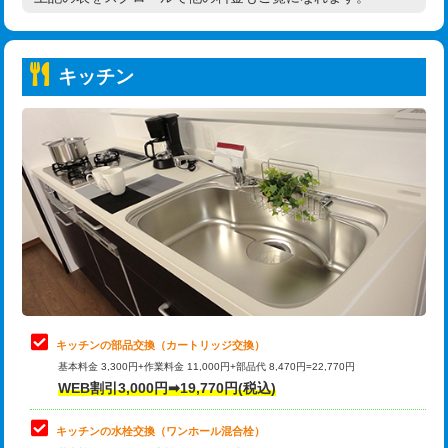
高度高圧洗浄換
現地調査
持込商品取付（普通便座⇔温水洗浄便
22,000円
トーラー作業
16,500円
座）
キッチン
トーラー機使用/3mまで
33,000円
給水管工事※（ホール加工)
16,500円
追加トーラー機使用/3m超え
+3,300円
給水管工事※（バンド止め)
3,300円
カメラ調査
33,000円
給水管工事※（支持金具設置)
5,500円
桝清掃
8,800円
給水管工事※（保温材使用（バンド止
5,500円
め込み）)
止水・漏水調査・防水処理・清掃・修
11,000円
理・調整・分解・加工など（軽作業）
給水管工事※（土の掘削・埋め戻し作
11,000円
業)
止水・漏水調査・防水処理・清掃・修
22,000円
理・調整・分解・加工など（中作業）
給水管工事※（塩ビ管（VP・HI）使
33,000円
キッチンの部品交換（カートリッジ交換）
用/3ｍまで)
基本料金 3,300円+作業料金 11,000円+部品代 8,470円=22,770円
止水・漏水調査・防水処理・清掃・修
33,000円
WEB割引3,000円➡19,770円(税込)
理・調整・分解・加工など（重作業）
給水管工事※（塩ビ管（VP・HI）使
+8,800円
用（追加）/3ｍ超え)
キッチンの水栓交換（ワンホール混合栓）
お風呂タンク脱着
16,500円