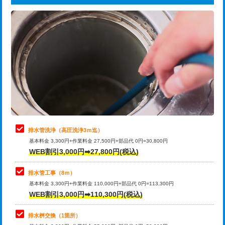
給水管工事※（ライニング鋼管・銅
44,000円
追加トーラー機使用/3m超え
+3,300円
管・ポリ管・HT管使用/3ｍまで)
カメラ調査
33,000円
給水管工事※（ライニング鋼管・銅
+8,800円
管・ポリ管・HT管使用/3ｍ超え)
桝清掃
8,800円
排水管工事（土の掘削・埋め戻し作
11,000円~
止水・漏水調査・防水処理・清掃・修
11,000円
業）
理・調整・分解・加工など（軽作業）
排水管工事（排水管工事/3ｍまで）
55,000円
止水・漏水調査・防水処理・清掃・修
22,000円
理・調整・分解・加工など（中作業）
排水管工事（追加 排水管工事/3ｍ超
+11,000円
排水管洗浄（高圧洗浄3ｍ迄）
え）
基本料金 3,300円+作業料金 27,500円+部品代 0円=30,800円
止水・漏水調査・防水処理・清掃・修
33,000円
WEB割引3,000円➡27,800円(税込)
理・調整・分解・加工など（重作業）
マス交換（土の掘削・埋め戻し作業）
11,000円~
排水管工事（8ｍ）
その他部品の脱着
8,800円～
マス交換（深さ50㎝未満）
55,000円
基本料金 3,300円+作業料金 110,000円+部品代 0円=113,300円
WEB割引3,000円➡110,300円(税込)
交換・取付（タンク）
22,000円+材料費
マス交換（深さ50㎝以上）
66,000円
交換・取付(単水栓（壁付・デッキ
13,200円+材料費
コンクリート斫り（厚さ10㎝まで）
27,500円
排水桝交換（1箇所）