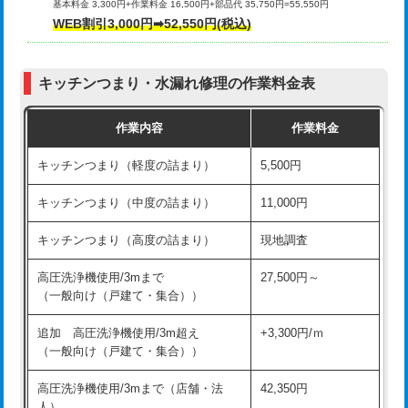
基本料金 3,300円+作業料金 16,500円+部品代 35,750円=55,550円
給水管工事※（ライニング鋼管・銅
44,000円
WEB割引3,000円➡52,550円(税込)
その他部品の脱着
8,800円～
管・ポリ管・HT管使用/3ｍまで)
交換・取付（タンク）
22,000円+材料費
給水管工事※（ライニング鋼管・銅
+8,800円
管・ポリ管・HT管使用/3ｍ超え)
キッチンつまり・水漏れ修理の作業料金表
交換・取付(単水栓（壁付・デッキ
13,200円+材料費
式）)
排水管工事（土の掘削・埋め戻し作
11,000円~
作業内容
作業料金
業）
交換・取付(混合水栓（壁付・デッキ
16,500円+材料費
キッチンつまり（軽度の詰まり）
5,500円
式・ワンホール）)
排水管工事（排水管工事/3ｍまで）
55,000円
キッチンつまり（中度の詰まり）
11,000円
交換・取付(排水栓・排水トラップ
22,000円+材料費
排水管工事（追加 排水管工事/3ｍ超
+11,000円
（P/S/ポップアップ））
え）
キッチンつまり（高度の詰まり）
現地調査
交換・取付（その他部品）
11,000円+材料費
マス交換（土の掘削・埋め戻し作業）
11,000円~
高圧洗浄機使用/3mまで
27,500円～
（一般向け（戸建て・集合））
持込商品取付（単水栓）
13,200円
マス交換（深さ50㎝未満）
55,000円
追加 高圧洗浄機使用/3m超え
+3,300円/ｍ
持込商品取付（混合水栓）
16,500円
マス交換（深さ50㎝以上）
66,000円
（一般向け（戸建て・集合））
持込商品取付（浄水器・分岐水栓）
16,500円
コンクリート斫り（厚さ10㎝まで）
27,500円
高圧洗浄機使用/3mまで（店舗・法
42,350円
人）