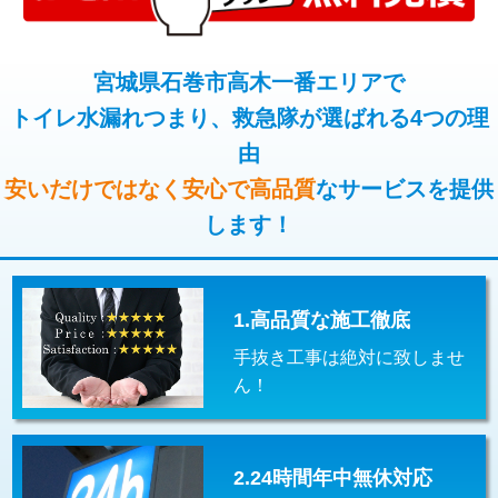
コンクリート斫り（厚さ10㎝超え）
38,500円
桝清掃
8,800円
モルタル補修（厚さ10㎝まで）
27,500円
宮城県石巻市高木一番エリアで
止水・漏水調査・防水処理・清掃・修
11,000円
理・調整・分解・加工など（軽作業）
トイレ水漏れつまり、救急隊が選ばれる4つの理
モルタル補修（厚さ10㎝超え）
38,500円
由
止水・漏水調査・防水処理・清掃・修
22,000円
追加人工
16,500円
理・調整・分解・加工など（中作業）
安いだけではなく安心で高品質
なサービスを提供
廃棄・処分
現場見積
します！
止水・漏水調査・防水処理・清掃・修
33,000円
理・調整・分解・加工など（重作業）
その他部品の脱着
8,800円～
1.高品質な施工徹底
交換・取付（タンク）
22,000円+材料費
手抜き工事は絶対に致しませ
交換・取付(単水栓（壁付・デッキ
13,200円+材料費
ん！
式）)
交換・取付(混合水栓（壁付・デッキ
16,500円+材料費
式・ワンホール）)
2.24時間年中無休対応