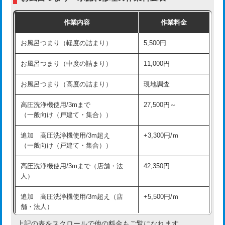
交換・取付（普通便座）
11,000円+材料費
作業内容
作業料金
交換・取付（温水洗浄便座）
16,500円+材料費
お風呂つまり（軽度の詰まり）
5,500円
交換・取付(単水栓（壁付・デッキ
13,200円+材料費
式）)
お風呂つまり（中度の詰まり）
11,000円
交換・取付(混合水栓（壁付・デッキ
16,500円+材料費
お風呂つまり（高度の詰まり）
現地調査
式・ワンホール）)
高圧洗浄機使用/3mまで
27,500円～
交換・取付(排水栓・排水トラップ
22,000円+材料費
（一般向け（戸建て・集合））
（P/S/ポップアップ））
追加 高圧洗浄機使用/3m超え
+3,300円/ｍ
交換・取付（その他部品）
11,000円+材料費
（一般向け（戸建て・集合））
持込商品取付（単水栓）
13,200円
高圧洗浄機使用/3mまで（店舗・法
42,350円
人）
持込商品取付（混合水栓）
16,500円
追加 高圧洗浄機使用/3m超え（店
+5,500円/ｍ
持込商品取付（浄水器・分岐水栓）
16,500円
舗・法人）
持込商品取付（温水洗浄便座）
22,000円
上記の表をスクロールで他の料金もご覧になれます。