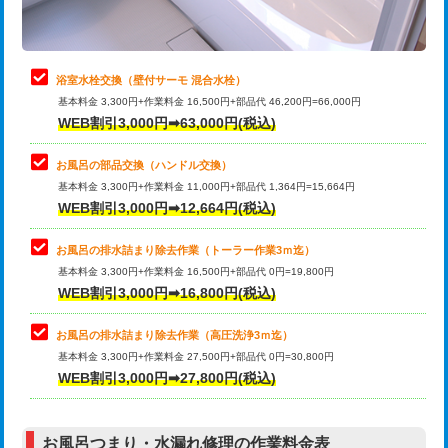
理・調整・分解・加工など（軽作業）
止水・漏水調査・防水処理・清掃・修
22,000円
理・調整・分解・加工など（中作業）
浴室水栓交換（壁付サーモ 混合水栓）
基本料金 3,300円+作業料金 16,500円+部品代 46,200円=66,000円
止水・漏水調査・防水処理・清掃・修
33,000円
WEB割引3,000円➡63,000円(税込)
理・調整・分解・加工など（重作業）
お風呂の部品交換（ハンドル交換）
トイレタンク脱着
16,500円
基本料金 3,300円+作業料金 11,000円+部品代 1,364円=15,664円
WEB割引3,000円➡12,664円(税込)
トイレ便器脱着
16,500円
タンクレストイレ脱着
33,000円
お風呂の排水詰まり除去作業（トーラー作業3ｍ迄）
基本料金 3,300円+作業料金 16,500円+部品代 0円=19,800円
小便器トイレ脱着
現地見積
WEB割引3,000円➡16,800円(税込)
その他部品の脱着
8,800円～
お風呂の排水詰まり除去作業（高圧洗浄3ｍ迄）
基本料金 3,300円+作業料金 27,500円+部品代 0円=30,800円
交換・取付（タンク）
22,000円+材料費
WEB割引3,000円➡27,800円(税込)
交換・取付（便器）
22,000円+材料費
お風呂つまり・水漏れ修理の作業料金表