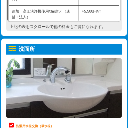
給水管工事※（ホール加工)
16,500円
コンクリート斫り（厚さ10㎝超え）
38,500円
追加 高圧洗浄機使用/3m超え（店
+5,500円/ｍ
給水管工事※（バンド止め)
3,300円
モルタル補修（厚さ10㎝まで）
27,500円
舗・法人）
給水管工事※（支持金具設置)
5,500円
モルタル補修（厚さ10㎝超え）
38,500円
上記の表をスクロールで他の料金もご覧になれます。
高度高圧洗浄換
現地調査
給水管工事※（保温材使用（バンド止
5,500円
洗面台設置
38,500円
トーラー作業
16,500円
め込み）)
洗面所
追加人工
16,500円
トーラー機使用/3mまで
33,000円
給水管工事※（土の掘削・埋め戻し作
11,000円
業)
廃棄・処分
現場見積
追加トーラー機使用/3m超え
+3,300円
給水管工事※（塩ビ管（VP・HI）使
33,000円
※給水管工事は20mmまでの価格です。
カメラ調査
33,000円
用/3ｍまで)
桝清掃
8,800円
給水管工事※（塩ビ管（VP・HI）使
+8,800円
用（追加）/3ｍ超え)
止水・漏水調査・防水処理・清掃・修
11,000円
理・調整・分解・加工など（軽作業）
給水管工事※（ライニング鋼管・銅
44,000円
管・ポリ管・HT管使用/3ｍまで)
止水・漏水調査・防水処理・清掃・修
22,000円
理・調整・分解・加工など（中作業）
給水管工事※（ライニング鋼管・銅
+8,800円
洗濯用水栓交換（単水栓）