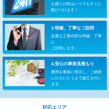
お困りの時はいつでもすぐに
交換・取付(排水栓・排水トラップ
22,000円+材料費
（P/S/ポップアップ））
駆けつけます！
交換・取付（その他部品）
11,000円+材料費
3.明確、丁寧なご説明
持込商品取付（単水栓）
13,200円
必要な工事内容を明確、丁寧
持込商品取付（混合水栓）
16,500円
に
ご説明します。
持込商品取付（浄水器・分岐水栓）
16,500円
給水管工事※（ホール加工)
16,500円
4.安心の事前見積もり
給水管工事※（バンド止め)
3,300円
費用を事前に明示し、ご納得
いただいたうえで施工を行い
給水管工事※（支持金具設置)
5,500円
ます。
給水管工事※（保温材使用（バンド止
5,500円
め込み）)
給水管工事※（土の掘削・埋め戻し作
11,000円
対応エリア
業)