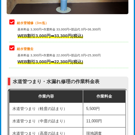
理・調整・分解・加工など（軽作業）
排水管工事（追加 排水管工事/3ｍ超
+11,000円
止水・漏水調査・防水処理・清掃・修
22,000円
え）
理・調整・分解・加工など（中作業）
給水管補修（3ｍ迄）
マス交換（土の掘削・埋め戻し作業）
11,000円~
基本料金 3,300円+作業料金 33,000円+部品代 0円=36,300円
止水・漏水調査・防水処理・清掃・修
33,000円
WEB割引3,000円➡33,300円(税込)
理・調整・分解・加工など（重作業）
マス交換（深さ50㎝未満）
55,000円
給水管撤去
その他部品の脱着
8,800円～
マス交換（深さ50㎝以上）
66,000円
基本料金 3,300円+作業料金 22,000円+部品代 0円=25,300円
WEB割引3,000円➡22,300円(税込)
交換・取付（タンク）
22,000円+材料費
コンクリート斫り（厚さ10㎝まで）
27,500円
交換・取付(単水栓（壁付・デッキ
13,200円+材料費
コンクリート斫り（厚さ10㎝超え）
38,500円
式）)
水道管つまり・水漏れ修理の作業料金表
モルタル補修（厚さ10㎝まで）
27,500円
交換・取付(混合水栓（壁付・デッキ
16,500円+材料費
作業内容
作業料金
式・ワンホール）)
モルタル補修（厚さ10㎝超え）
38,500円
水道管つまり（軽度の詰まり）
5,500円
交換・取付(排水栓・排水トラップ
22,000円+材料費
洗面台設置
38,500円
（P/S/ポップアップ））
水道管つまり（中度の詰まり）
11,000円
化粧台設置
22,000円
交換・取付（その他部品）
11,000円+材料費
水道管つまり（高度の詰まり）
現地調査