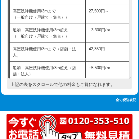
追加人工
16,500円
持込商品取付（単水栓）
13,200円
高圧洗浄機使用/3mまで
27,500円～
廃棄・処分
現場見積
（一般向け（戸建て・集合））
持込商品取付（混合水栓）
16,500円
※給水管工事は20mmまでの価格です。
追加 高圧洗浄機使用/3m超え
+3,300円/ｍ
持込商品取付（浄水器・分岐水栓）
16,500円
（一般向け（戸建て・集合））
排水管工事（土の掘削・埋め戻し作
11,000円~
高圧洗浄機使用/3mまで（店舗・法
42,350円
業）
人）
排水管工事（排水管工事/3ｍまで）
55,000円
追加 高圧洗浄機使用/3m超え（店
+5,500円/ｍ
舗・法人）
排水管工事（追加 排水管工事/3ｍ超
+11,000円
え）
上記の表をスクロールで他の料金もご覧になれます。
高度高圧洗浄換
現地調査
マス交換（土の掘削・埋め戻し作業）
11,000円~
トーラー作業
16,500円
全て税込表記
マス交換（深さ50㎝未満）
55,000円
トーラー機使用/3mまで
33,000円
マス交換（深さ50㎝以上）
66,000円
追加トーラー機使用/3m超え
+3,300円
コンクリート斫り（厚さ10㎝まで）
27,500円
カメラ調査
33,000円