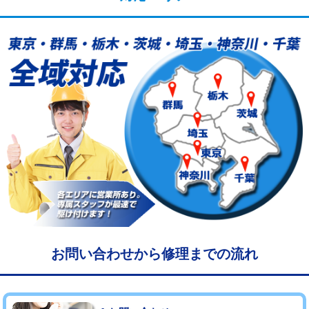
給水管工事※（塩ビ管（VP・HI）使
33,000円
用/3ｍまで)
給水管工事※（塩ビ管（VP・HI）使
+8,800円
用（追加）/3ｍ超え)
給水管工事※（ライニング鋼管・銅
44,000円
管・ポリ管・HT管使用/3ｍまで)
給水管工事※（ライニング鋼管・銅
+8,800円
管・ポリ管・HT管使用/3ｍ超え)
マス交換（土の掘削・埋め戻し作業）
11,000円~
マス交換（深さ50㎝未満）
55,000円
マス交換（深さ50㎝以上）
66,000円
お問い合わせから修理までの流れ
コンクリート斫り（厚さ10㎝まで）
27,500円
コンクリート斫り（厚さ10㎝超え）
38,500円