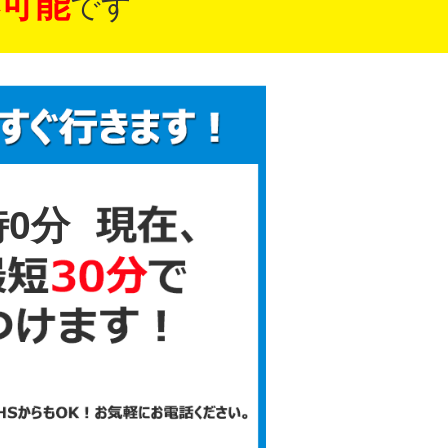
可能
です
時0分