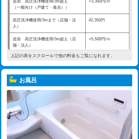
追加 高圧洗浄機使用/3m超え
+3,300円/ｍ
（一般向け（戸建て・集合））
高圧洗浄機使用/3mまで（店舗・法
42,350円
人）
追加 高圧洗浄機使用/3m超え（店
+5,500円/ｍ
舗・法人）
上記の表をスクロールで他の料金もご覧になれます。
高度高圧洗浄換
現地調査
トーラー作業
16,500円
お風呂
トーラー機使用/3mまで
33,000円
追加トーラー機使用/3m超え
+3,300円
カメラ調査
33,000円
桝清掃
8,800円
止水・漏水調査・防水処理・清掃・修
11,000円