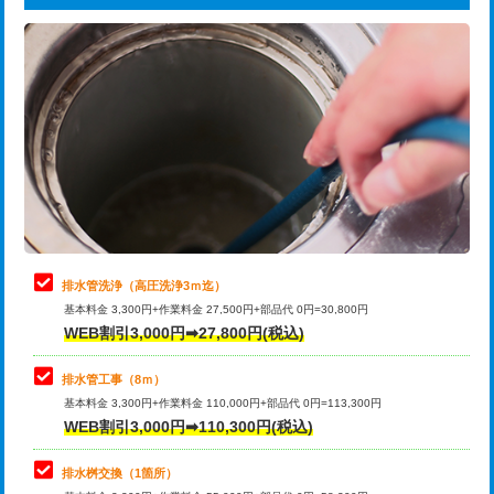
給水管工事※（ライニング鋼管・銅
44,000円
追加トーラー機使用/3m超え
+3,300円
管・ポリ管・HT管使用/3ｍまで)
カメラ調査
33,000円
給水管工事※（ライニング鋼管・銅
+8,800円
管・ポリ管・HT管使用/3ｍ超え)
桝清掃
8,800円
排水管工事（土の掘削・埋め戻し作
11,000円~
止水・漏水調査・防水処理・清掃・修
11,000円
業）
理・調整・分解・加工など（軽作業）
排水管工事（排水管工事/3ｍまで）
55,000円
止水・漏水調査・防水処理・清掃・修
22,000円
理・調整・分解・加工など（中作業）
排水管工事（追加 排水管工事/3ｍ超
+11,000円
排水管洗浄（高圧洗浄3ｍ迄）
え）
基本料金 3,300円+作業料金 27,500円+部品代 0円=30,800円
止水・漏水調査・防水処理・清掃・修
33,000円
WEB割引3,000円➡27,800円(税込)
理・調整・分解・加工など（重作業）
マス交換（土の掘削・埋め戻し作業）
11,000円~
排水管工事（8ｍ）
その他部品の脱着
8,800円～
マス交換（深さ50㎝未満）
55,000円
基本料金 3,300円+作業料金 110,000円+部品代 0円=113,300円
WEB割引3,000円➡110,300円(税込)
交換・取付（タンク）
22,000円+材料費
マス交換（深さ50㎝以上）
66,000円
交換・取付(単水栓（壁付・デッキ
13,200円+材料費
コンクリート斫り（厚さ10㎝まで）
27,500円
排水桝交換（1箇所）