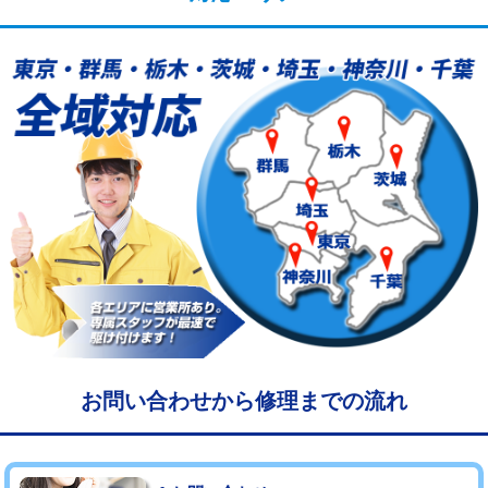
給水管工事※（塩ビ管（VP・HI）使
33,000円
用/3ｍまで)
給水管工事※（塩ビ管（VP・HI）使
+8,800円
用（追加）/3ｍ超え)
給水管工事※（ライニング鋼管・銅
44,000円
管・ポリ管・HT管使用/3ｍまで)
給水管工事※（ライニング鋼管・銅
+8,800円
管・ポリ管・HT管使用/3ｍ超え)
マス交換（土の掘削・埋め戻し作業）
11,000円~
マス交換（深さ50㎝未満）
55,000円
マス交換（深さ50㎝以上）
66,000円
お問い合わせから修理までの流れ
コンクリート斫り（厚さ10㎝まで）
27,500円
コンクリート斫り（厚さ10㎝超え）
38,500円