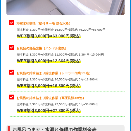
理・調整・分解・加工など（軽作業）
止水・漏水調査・防水処理・清掃・修
22,000円
理・調整・分解・加工など（中作業）
浴室水栓交換（壁付サーモ 混合水栓）
基本料金 3,300円+作業料金 16,500円+部品代 46,200円=66,000円
止水・漏水調査・防水処理・清掃・修
33,000円
WEB割引3,000円➡63,000円(税込)
理・調整・分解・加工など（重作業）
お風呂の部品交換（ハンドル交換）
トイレタンク脱着
16,500円
基本料金 3,300円+作業料金 11,000円+部品代 1,364円=15,664円
WEB割引3,000円➡12,664円(税込)
トイレ便器脱着
16,500円
タンクレストイレ脱着
33,000円
お風呂の排水詰まり除去作業（トーラー作業3ｍ迄）
基本料金 3,300円+作業料金 16,500円+部品代 0円=19,800円
小便器トイレ脱着
現地見積
WEB割引3,000円➡16,800円(税込)
その他部品の脱着
8,800円～
お風呂の排水詰まり除去作業（高圧洗浄3ｍ迄）
基本料金 3,300円+作業料金 27,500円+部品代 0円=30,800円
交換・取付（タンク）
22,000円+材料費
WEB割引3,000円➡27,800円(税込)
交換・取付（便器）
22,000円+材料費
お風呂つまり・水漏れ修理の作業料金表