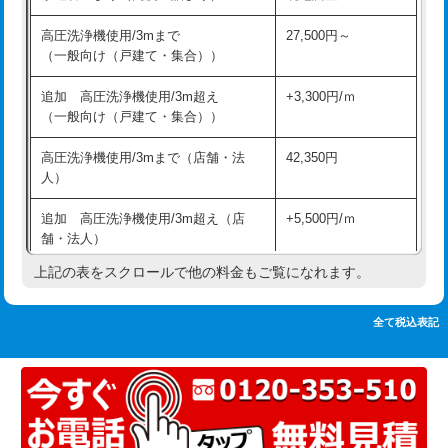
追加人工
16,500円
持込商品取付（単水栓）
13,200円
高圧洗浄機使用/3mまで
27,500円～
廃棄・処分
現場見積
（一般向け（戸建て・集合））
持込商品取付（混合水栓）
16,500円
※給水管工事は20mmまでの価格です。
追加 高圧洗浄機使用/3m超え
+3,300円/ｍ
持込商品取付（浄水器・分岐水栓）
16,500円
（一般向け（戸建て・集合））
排水管工事（土の掘削・埋め戻し作
11,000円~
高圧洗浄機使用/3mまで（店舗・法
42,350円
業）
人）
排水管工事（排水管工事/3ｍまで）
55,000円
追加 高圧洗浄機使用/3m超え（店
+5,500円/ｍ
舗・法人）
排水管工事（追加 排水管工事/3ｍ超
+11,000円
え）
上記の表をスクロールで他の料金もご覧になれます。
高度高圧洗浄換
現地調査
マス交換（土の掘削・埋め戻し作業）
11,000円~
トーラー作業
16,500円
全て税込表記
マス交換（深さ50㎝未満）
55,000円
トーラー機使用/3mまで
33,000円
マス交換（深さ50㎝以上）
66,000円
追加トーラー機使用/3m超え
+3,300円
コンクリート斫り（厚さ10㎝まで）
27,500円
カメラ調査
33,000円