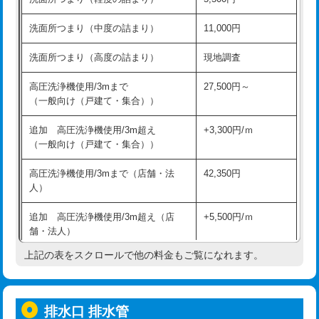
モルタル補修（厚さ10㎝超え）
38,500円
持込商品取付（混合水栓）
16,500円
洗面所つまり（中度の詰まり）
11,000円
洗面台設置
38,500円
持込商品取付（浄水器・分岐水栓）
16,500円
洗面所つまり（高度の詰まり）
現地調査
バスタブ設置
現場見積
給水管工事※（ホール加工)
16,500円
高圧洗浄機使用/3mまで
27,500円～
追加人工
16,500円
（一般向け（戸建て・集合））
給水管工事※（バンド止め)
3,300円
廃棄・処分
現場見積
追加 高圧洗浄機使用/3m超え
+3,300円/ｍ
給水管工事※（支持金具設置)
5,500円
（一般向け（戸建て・集合））
※給水管工事は20mmまでの価格です。
給水管工事※（保温材使用（バンド止
5,500円
高圧洗浄機使用/3mまで（店舗・法
42,350円
め込み）)
人）
給水管工事※（土の掘削・埋め戻し作
11,000円
追加 高圧洗浄機使用/3m超え（店
+5,500円/ｍ
業)
舗・法人）
給水管工事※（塩ビ管（VP・HI）使
33,000円
上記の表をスクロールで他の料金もご覧になれます。
高度高圧洗浄換
現地調査
用/3ｍまで)
トーラー作業
16,500円
給水管工事※（塩ビ管（VP・HI）使
+8,800円
用（追加）/3ｍ超え)
排水口 排水管
トーラー機使用/3mまで
33,000円