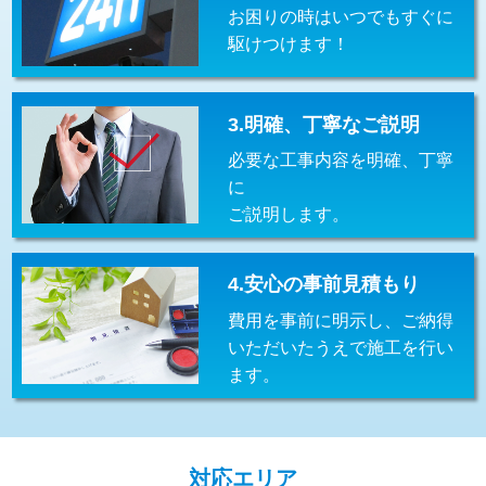
お困りの時はいつでもすぐに
交換・取付(排水栓・排水トラップ
22,000円+材料費
（P/S/ポップアップ））
駆けつけます！
交換・取付（その他部品）
11,000円+材料費
3.明確、丁寧なご説明
持込商品取付（単水栓）
13,200円
必要な工事内容を明確、丁寧
持込商品取付（混合水栓）
16,500円
に
ご説明します。
持込商品取付（浄水器・分岐水栓）
16,500円
給水管工事※（ホール加工)
16,500円
4.安心の事前見積もり
給水管工事※（バンド止め)
3,300円
費用を事前に明示し、ご納得
いただいたうえで施工を行い
給水管工事※（支持金具設置)
5,500円
ます。
給水管工事※（保温材使用（バンド止
5,500円
め込み）)
給水管工事※（土の掘削・埋め戻し作
11,000円
対応エリア
業)