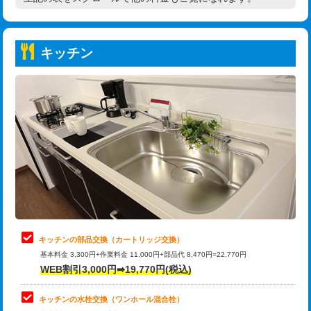
高度高圧洗浄換
現地調査
持込商品取付（普通便座⇔温水洗浄便
22,000円
トーラー作業
16,500円
座）
キッチン
トーラー機使用/3mまで
33,000円
給水管工事※（ホール加工)
16,500円
追加トーラー機使用/3m超え
+3,300円
給水管工事※（バンド止め)
3,300円
カメラ調査
33,000円
給水管工事※（支持金具設置)
5,500円
桝清掃
8,800円
給水管工事※（保温材使用（バンド止
5,500円
め込み）)
止水・漏水調査・防水処理・清掃・修
11,000円
理・調整・分解・加工など（軽作業）
給水管工事※（土の掘削・埋め戻し作
11,000円
業)
止水・漏水調査・防水処理・清掃・修
22,000円
理・調整・分解・加工など（中作業）
給水管工事※（塩ビ管（VP・HI）使
33,000円
キッチンの部品交換（カートリッジ交換）
用/3ｍまで)
基本料金 3,300円+作業料金 11,000円+部品代 8,470円=22,770円
止水・漏水調査・防水処理・清掃・修
33,000円
WEB割引3,000円➡19,770円(税込)
理・調整・分解・加工など（重作業）
給水管工事※（塩ビ管（VP・HI）使
+8,800円
用（追加）/3ｍ超え)
キッチンの水栓交換（ワンホール混合栓）
お風呂タンク脱着
16,500円