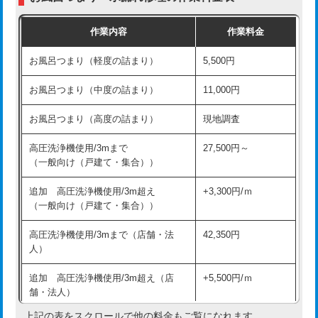
交換・取付（普通便座）
11,000円+材料費
作業内容
作業料金
交換・取付（温水洗浄便座）
16,500円+材料費
お風呂つまり（軽度の詰まり）
5,500円
交換・取付(単水栓（壁付・デッキ
13,200円+材料費
式）)
お風呂つまり（中度の詰まり）
11,000円
交換・取付(混合水栓（壁付・デッキ
16,500円+材料費
お風呂つまり（高度の詰まり）
現地調査
式・ワンホール）)
高圧洗浄機使用/3mまで
27,500円～
交換・取付(排水栓・排水トラップ
22,000円+材料費
（一般向け（戸建て・集合））
（P/S/ポップアップ））
追加 高圧洗浄機使用/3m超え
+3,300円/ｍ
交換・取付（その他部品）
11,000円+材料費
（一般向け（戸建て・集合））
持込商品取付（単水栓）
13,200円
高圧洗浄機使用/3mまで（店舗・法
42,350円
人）
持込商品取付（混合水栓）
16,500円
追加 高圧洗浄機使用/3m超え（店
+5,500円/ｍ
持込商品取付（浄水器・分岐水栓）
16,500円
舗・法人）
持込商品取付（温水洗浄便座）
22,000円
上記の表をスクロールで他の料金もご覧になれます。