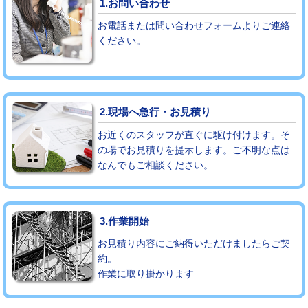
1.お問い合わせ
お電話または問い合わせフォームよりご連絡
モルタル補修（厚さ10㎝まで）
27,500円
ください。
モルタル補修（厚さ10㎝超え）
38,500円
追加人工
16,500円
2.現場へ急行・お見積り
廃棄・処分
現場見積
お近くのスタッフが直ぐに駆け付けます。そ
※給水管工事は20mmまでの価格です。
の場でお見積りを提示します。ご不明な点は
なんでもご相談ください。
3.作業開始
お見積り内容にご納得いただけましたらご契
約。
作業に取り掛かります