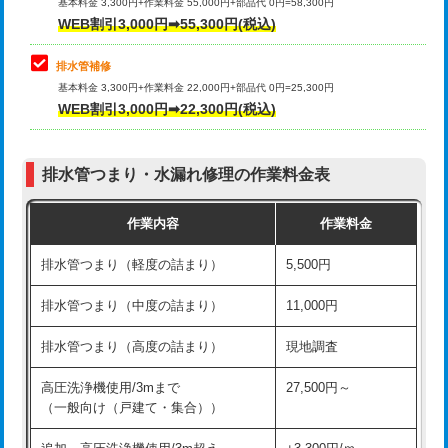
式）)
基本料金 3,300円+作業料金 55,000円+部品代 0円=58,300円
コンクリート斫り（厚さ10㎝超え）
38,500円
WEB割引3,000円➡55,300円(税込)
交換・取付(混合水栓（壁付・デッキ
16,500円+材料費
式・ワンホール）)
モルタル補修（厚さ10㎝まで）
27,500円
排水管補修
基本料金 3,300円+作業料金 22,000円+部品代 0円=25,300円
交換・取付(排水栓・排水トラップ
22,000円+材料費
モルタル補修（厚さ10㎝超え）
38,500円
WEB割引3,000円➡22,300円(税込)
（P/S/ポップアップ））
台所シンク・作業台設置
現場見積
交換・取付（その他部品）
11,000円+材料費
排水管つまり・水漏れ修理の作業料金表
追加人工
16,500円
持込商品取付（単水栓）
13,200円
作業内容
作業料金
廃棄・処分
現場見積
持込商品取付（混合水栓）
16,500円
排水管つまり（軽度の詰まり）
5,500円
※給水管工事は20mmまでの価格です。
持込商品取付（浄水器・分岐水栓）
16,500円
排水管つまり（中度の詰まり）
11,000円
給水管工事※（ホール加工)
16,500円
排水管つまり（高度の詰まり）
現地調査
給水管工事※（バンド止め)
3,300円
高圧洗浄機使用/3mまで
27,500円～
（一般向け（戸建て・集合））
給水管工事※（支持金具設置)
5,500円