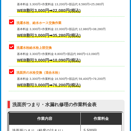
管・ポリ管・HT管使用/3ｍ超え)
基本料金 3,300円+作業料金 13,200円+部品代 8,580円=25,080円
止水・漏水調査・防水処理・清掃・修
33,000円
WEB割引3,000円➡22,080円(税込)
理・調整・分解・加工など（重作業）
排水管工事（土の掘削・埋め戻し作
11,000円~
業）
洗濯水栓、給水ホース交換作業
キッチンタンク脱着
16,500円
基本料金 3,300円+作業料金 22,000円+部品代 12,980円=38,280円
排水管工事（排水管工事/3ｍまで）
55,000円
WEB割引3,000円➡35,280円(税込)
その他部品の脱着
8,800円～
排水管工事（追加 排水管工事/3ｍ超
+11,000円
交換・取付（タンク）
22,000円+材料費
洗濯水栓給水栓上部交換
え）
基本料金 3,300円+作業料金 8,800円+部品代 990円=13,090円
交換・取付(単水栓（壁付・デッキ
13,200円+材料費
WEB割引3,000円➡10,090円(税込)
マス交換（土の掘削・埋め戻し作業）
11,000円~
式）)
洗面所の水栓交換（混合水栓）
マス交換（深さ50㎝未満）
55,000円
交換・取付(混合水栓（壁付・デッキ
16,500円+材料費
基本料金 3,300円+作業料金 16,500円+部品代 59,400円=79,200円
式・ワンホール）)
WEB割引3,000円➡76,200円(税込)
マス交換（深さ50㎝以上）
66,000円
交換・取付(排水栓・排水トラップ
22,000円+材料費
コンクリート斫り（厚さ10㎝まで）
27,500円
（P/S/ポップアップ））
洗面所つまり・水漏れ修理の作業料金表
コンクリート斫り（厚さ10㎝超え）
38,500円
交換・取付（その他部品）
11,000円+材料費
作業内容
作業料金
モルタル補修（厚さ10㎝まで）
27,500円
持込商品取付（単水栓）
13,200円
洗面所つまり（軽度の詰まり）
5,500円