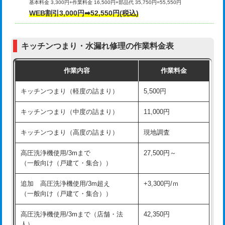
基本料金 3,300円+作業料金 16,500円+部品代 35,750円=55,550円
給水管工事※（ライニング鋼管・銅
44,000円
WEB割引3,000円➡52,550円(税込)
その他部品の脱着
8,800円～
管・ポリ管・HT管使用/3ｍまで)
交換・取付（タンク）
22,000円+材料費
給水管工事※（ライニング鋼管・銅
+8,800円
管・ポリ管・HT管使用/3ｍ超え)
キッチンつまり・水漏れ修理の作業料金表
交換・取付(単水栓（壁付・デッキ
13,200円+材料費
式）)
排水管工事（土の掘削・埋め戻し作
11,000円~
作業内容
作業料金
業）
交換・取付(混合水栓（壁付・デッキ
16,500円+材料費
キッチンつまり（軽度の詰まり）
5,500円
式・ワンホール）)
排水管工事（排水管工事/3ｍまで）
55,000円
キッチンつまり（中度の詰まり）
11,000円
交換・取付(排水栓・排水トラップ
22,000円+材料費
排水管工事（追加 排水管工事/3ｍ超
+11,000円
（P/S/ポップアップ））
え）
キッチンつまり（高度の詰まり）
現地調査
交換・取付（その他部品）
11,000円+材料費
マス交換（土の掘削・埋め戻し作業）
11,000円~
高圧洗浄機使用/3mまで
27,500円～
（一般向け（戸建て・集合））
持込商品取付（単水栓）
13,200円
マス交換（深さ50㎝未満）
55,000円
追加 高圧洗浄機使用/3m超え
+3,300円/ｍ
持込商品取付（混合水栓）
16,500円
マス交換（深さ50㎝以上）
66,000円
（一般向け（戸建て・集合））
持込商品取付（浄水器・分岐水栓）
16,500円
コンクリート斫り（厚さ10㎝まで）
27,500円
高圧洗浄機使用/3mまで（店舗・法
42,350円
人）