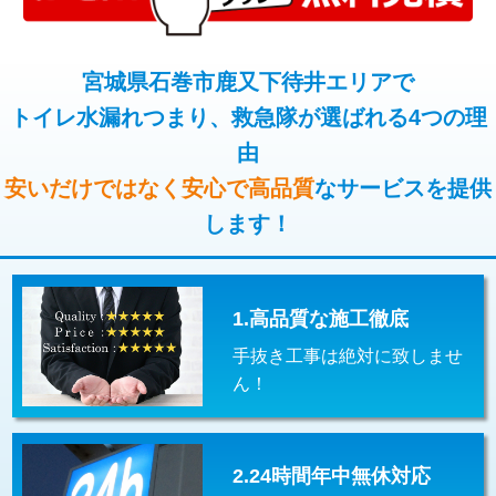
コンクリート斫り（厚さ10㎝超え）
38,500円
桝清掃
8,800円
モルタル補修（厚さ10㎝まで）
27,500円
宮城県石巻市鹿又下待井エリアで
止水・漏水調査・防水処理・清掃・修
11,000円
理・調整・分解・加工など（軽作業）
トイレ水漏れつまり、救急隊が選ばれる4つの理
モルタル補修（厚さ10㎝超え）
38,500円
由
止水・漏水調査・防水処理・清掃・修
22,000円
追加人工
16,500円
理・調整・分解・加工など（中作業）
安いだけではなく安心で高品質
なサービスを提供
廃棄・処分
現場見積
します！
止水・漏水調査・防水処理・清掃・修
33,000円
理・調整・分解・加工など（重作業）
その他部品の脱着
8,800円～
1.高品質な施工徹底
交換・取付（タンク）
22,000円+材料費
手抜き工事は絶対に致しませ
交換・取付(単水栓（壁付・デッキ
13,200円+材料費
ん！
式）)
交換・取付(混合水栓（壁付・デッキ
16,500円+材料費
式・ワンホール）)
2.24時間年中無休対応