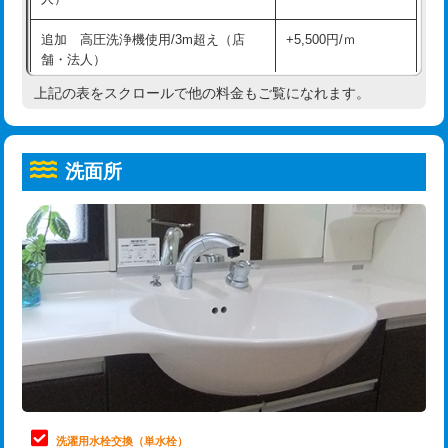
給水管工事※（ホール加工)
16,500円
コンクリート斫り（厚さ10㎝超え）
38,500円
追加 高圧洗浄機使用/3m超え（店
+5,500円/ｍ
給水管工事※（バンド止め)
3,300円
モルタル補修（厚さ10㎝まで）
27,500円
舗・法人）
給水管工事※（支持金具設置)
5,500円
モルタル補修（厚さ10㎝超え）
38,500円
上記の表をスクロールで他の料金もご覧になれます。
高度高圧洗浄換
現地調査
給水管工事※（保温材使用（バンド止
5,500円
洗面台設置
38,500円
トーラー作業
16,500円
め込み）)
洗面所
追加人工
16,500円
トーラー機使用/3mまで
33,000円
給水管工事※（土の掘削・埋め戻し作
11,000円
業)
廃棄・処分
現場見積
追加トーラー機使用/3m超え
+3,300円
給水管工事※（塩ビ管（VP・HI）使
33,000円
※給水管工事は20mmまでの価格です。
カメラ調査
33,000円
用/3ｍまで)
桝清掃
8,800円
給水管工事※（塩ビ管（VP・HI）使
+8,800円
用（追加）/3ｍ超え)
止水・漏水調査・防水処理・清掃・修
11,000円
理・調整・分解・加工など（軽作業）
給水管工事※（ライニング鋼管・銅
44,000円
管・ポリ管・HT管使用/3ｍまで)
止水・漏水調査・防水処理・清掃・修
22,000円
理・調整・分解・加工など（中作業）
給水管工事※（ライニング鋼管・銅
+8,800円
洗濯用水栓交換（単水栓）