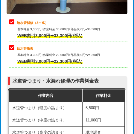
理・調整・分解・加工など（軽作業）
排水管工事（追加 排水管工事/3ｍ超
+11,000円
止水・漏水調査・防水処理・清掃・修
22,000円
え）
理・調整・分解・加工など（中作業）
給水管補修（3ｍ迄）
マス交換（土の掘削・埋め戻し作業）
11,000円~
基本料金 3,300円+作業料金 33,000円+部品代 0円=36,300円
止水・漏水調査・防水処理・清掃・修
33,000円
WEB割引3,000円➡33,300円(税込)
理・調整・分解・加工など（重作業）
マス交換（深さ50㎝未満）
55,000円
給水管撤去
その他部品の脱着
8,800円～
マス交換（深さ50㎝以上）
66,000円
基本料金 3,300円+作業料金 22,000円+部品代 0円=25,300円
WEB割引3,000円➡22,300円(税込)
交換・取付（タンク）
22,000円+材料費
コンクリート斫り（厚さ10㎝まで）
27,500円
交換・取付(単水栓（壁付・デッキ
13,200円+材料費
コンクリート斫り（厚さ10㎝超え）
38,500円
式）)
水道管つまり・水漏れ修理の作業料金表
モルタル補修（厚さ10㎝まで）
27,500円
交換・取付(混合水栓（壁付・デッキ
16,500円+材料費
作業内容
作業料金
式・ワンホール）)
モルタル補修（厚さ10㎝超え）
38,500円
水道管つまり（軽度の詰まり）
5,500円
交換・取付(排水栓・排水トラップ
22,000円+材料費
洗面台設置
38,500円
（P/S/ポップアップ））
水道管つまり（中度の詰まり）
11,000円
化粧台設置
22,000円
交換・取付（その他部品）
11,000円+材料費
水道管つまり（高度の詰まり）
現地調査