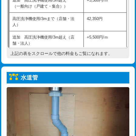
追加 高圧洗浄機使用/3m超え
+3,300円/ｍ
給水管工事※（保温材使用（バンド止
5,500円
（一般向け（戸建て・集合））
め込み）)
高圧洗浄機使用/3mまで（店舗・法
42,350円
給水管工事※（土の掘削・埋め戻し作
11,000円
人）
業)
追加 高圧洗浄機使用/3m超え（店
+5,500円/ｍ
給水管工事※（塩ビ管（VP・HI）使
33,000円
舗・法人）
用/3ｍまで)
上記の表をスクロールで他の料金もご覧になれます。
高度高圧洗浄換
現地調査
給水管工事※（塩ビ管（VP・HI）使
+8,800円
用（追加）/3ｍ超え)
トーラー作業
16,500円
給水管工事※（ライニング鋼管・銅
44,000円
水道管
トーラー機使用/3mまで
33,000円
管・ポリ管・HT管使用/3ｍまで)
追加トーラー機使用/3m超え
+3,300円
給水管工事※（ライニング鋼管・銅
+8,800円
管・ポリ管・HT管使用/3ｍ超え)
カメラ調査
33,000円
排水管工事（土の掘削・埋め戻し作
11,000円~
桝清掃
8,800円
業）
止水・漏水調査・防水処理・清掃・修
11,000円
排水管工事（排水管工事/3ｍまで）
55,000円