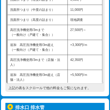
モルタル補修（厚さ10㎝超え）
38,500円
持込商品取付（混合水栓）
16,500円
洗面所つまり（中度の詰まり）
11,000円
洗面台設置
38,500円
持込商品取付（浄水器・分岐水栓）
16,500円
洗面所つまり（高度の詰まり）
現地調査
バスタブ設置
現場見積
給水管工事※（ホール加工)
16,500円
高圧洗浄機使用/3mまで
27,500円～
追加人工
16,500円
（一般向け（戸建て・集合））
給水管工事※（バンド止め)
3,300円
廃棄・処分
現場見積
追加 高圧洗浄機使用/3m超え
+3,300円/ｍ
給水管工事※（支持金具設置)
5,500円
（一般向け（戸建て・集合））
※給水管工事は20mmまでの価格です。
給水管工事※（保温材使用（バンド止
5,500円
高圧洗浄機使用/3mまで（店舗・法
42,350円
め込み）)
人）
給水管工事※（土の掘削・埋め戻し作
11,000円
追加 高圧洗浄機使用/3m超え（店
+5,500円/ｍ
業)
舗・法人）
給水管工事※（塩ビ管（VP・HI）使
33,000円
上記の表をスクロールで他の料金もご覧になれます。
高度高圧洗浄換
現地調査
用/3ｍまで)
トーラー作業
16,500円
給水管工事※（塩ビ管（VP・HI）使
+8,800円
用（追加）/3ｍ超え)
排水口 排水管
トーラー機使用/3mまで
33,000円