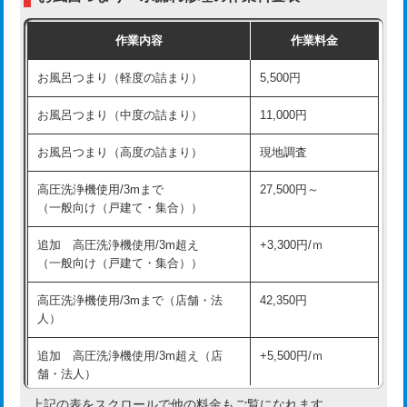
交換・取付（普通便座）
11,000円+材料費
作業内容
作業料金
交換・取付（温水洗浄便座）
16,500円+材料費
お風呂つまり（軽度の詰まり）
5,500円
交換・取付(単水栓（壁付・デッキ
13,200円+材料費
式）)
お風呂つまり（中度の詰まり）
11,000円
交換・取付(混合水栓（壁付・デッキ
16,500円+材料費
お風呂つまり（高度の詰まり）
現地調査
式・ワンホール）)
高圧洗浄機使用/3mまで
27,500円～
交換・取付(排水栓・排水トラップ
22,000円+材料費
（一般向け（戸建て・集合））
（P/S/ポップアップ））
追加 高圧洗浄機使用/3m超え
+3,300円/ｍ
交換・取付（その他部品）
11,000円+材料費
（一般向け（戸建て・集合））
持込商品取付（単水栓）
13,200円
高圧洗浄機使用/3mまで（店舗・法
42,350円
人）
持込商品取付（混合水栓）
16,500円
追加 高圧洗浄機使用/3m超え（店
+5,500円/ｍ
持込商品取付（浄水器・分岐水栓）
16,500円
舗・法人）
持込商品取付（温水洗浄便座）
22,000円
上記の表をスクロールで他の料金もご覧になれます。