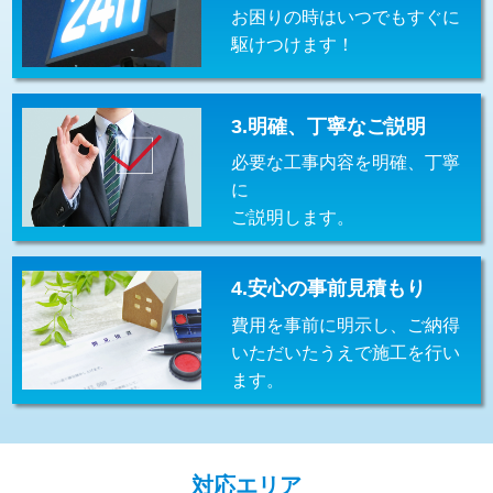
お困りの時はいつでもすぐに
交換・取付(排水栓・排水トラップ
22,000円+材料費
（P/S/ポップアップ））
駆けつけます！
交換・取付（その他部品）
11,000円+材料費
3.明確、丁寧なご説明
持込商品取付（単水栓）
13,200円
必要な工事内容を明確、丁寧
持込商品取付（混合水栓）
16,500円
に
ご説明します。
持込商品取付（浄水器・分岐水栓）
16,500円
給水管工事※（ホール加工)
16,500円
4.安心の事前見積もり
給水管工事※（バンド止め)
3,300円
費用を事前に明示し、ご納得
いただいたうえで施工を行い
給水管工事※（支持金具設置)
5,500円
ます。
給水管工事※（保温材使用（バンド止
5,500円
め込み）)
給水管工事※（土の掘削・埋め戻し作
11,000円
対応エリア
業)