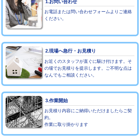
1.お問い合わせ
お電話または問い合わせフォームよりご連絡
モルタル補修（厚さ10㎝まで）
27,500円
ください。
モルタル補修（厚さ10㎝超え）
38,500円
追加人工
16,500円
2.現場へ急行・お見積り
廃棄・処分
現場見積
お近くのスタッフが直ぐに駆け付けます。そ
※給水管工事は20mmまでの価格です。
の場でお見積りを提示します。ご不明な点は
なんでもご相談ください。
3.作業開始
お見積り内容にご納得いただけましたらご契
約。
作業に取り掛かります