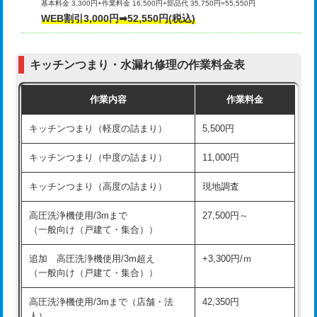
基本料金 3,300円+作業料金 16,500円+部品代 35,750円=55,550円
給水管工事※（ライニング鋼管・銅
44,000円
WEB割引3,000円➡52,550円(税込)
その他部品の脱着
8,800円～
管・ポリ管・HT管使用/3ｍまで)
交換・取付（タンク）
22,000円+材料費
給水管工事※（ライニング鋼管・銅
+8,800円
管・ポリ管・HT管使用/3ｍ超え)
キッチンつまり・水漏れ修理の作業料金表
交換・取付(単水栓（壁付・デッキ
13,200円+材料費
式）)
排水管工事（土の掘削・埋め戻し作
11,000円~
作業内容
作業料金
業）
交換・取付(混合水栓（壁付・デッキ
16,500円+材料費
キッチンつまり（軽度の詰まり）
5,500円
式・ワンホール）)
排水管工事（排水管工事/3ｍまで）
55,000円
キッチンつまり（中度の詰まり）
11,000円
交換・取付(排水栓・排水トラップ
22,000円+材料費
排水管工事（追加 排水管工事/3ｍ超
+11,000円
（P/S/ポップアップ））
え）
キッチンつまり（高度の詰まり）
現地調査
交換・取付（その他部品）
11,000円+材料費
マス交換（土の掘削・埋め戻し作業）
11,000円~
高圧洗浄機使用/3mまで
27,500円～
（一般向け（戸建て・集合））
持込商品取付（単水栓）
13,200円
マス交換（深さ50㎝未満）
55,000円
追加 高圧洗浄機使用/3m超え
+3,300円/ｍ
持込商品取付（混合水栓）
16,500円
マス交換（深さ50㎝以上）
66,000円
（一般向け（戸建て・集合））
持込商品取付（浄水器・分岐水栓）
16,500円
コンクリート斫り（厚さ10㎝まで）
27,500円
高圧洗浄機使用/3mまで（店舗・法
42,350円
人）