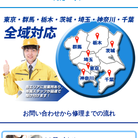
給水管工事※（塩ビ管（VP・HI）使
33,000円
用/3ｍまで)
給水管工事※（塩ビ管（VP・HI）使
+8,800円
用（追加）/3ｍ超え)
給水管工事※（ライニング鋼管・銅
44,000円
管・ポリ管・HT管使用/3ｍまで)
給水管工事※（ライニング鋼管・銅
+8,800円
管・ポリ管・HT管使用/3ｍ超え)
マス交換（土の掘削・埋め戻し作業）
11,000円~
マス交換（深さ50㎝未満）
55,000円
マス交換（深さ50㎝以上）
66,000円
お問い合わせから修理までの流れ
コンクリート斫り（厚さ10㎝まで）
27,500円
コンクリート斫り（厚さ10㎝超え）
38,500円