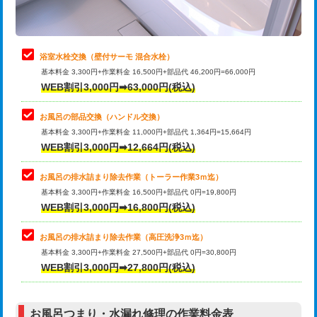
理・調整・分解・加工など（軽作業）
止水・漏水調査・防水処理・清掃・修
22,000円
理・調整・分解・加工など（中作業）
浴室水栓交換（壁付サーモ 混合水栓）
基本料金 3,300円+作業料金 16,500円+部品代 46,200円=66,000円
止水・漏水調査・防水処理・清掃・修
33,000円
WEB割引3,000円➡63,000円(税込)
理・調整・分解・加工など（重作業）
お風呂の部品交換（ハンドル交換）
トイレタンク脱着
16,500円
基本料金 3,300円+作業料金 11,000円+部品代 1,364円=15,664円
WEB割引3,000円➡12,664円(税込)
トイレ便器脱着
16,500円
タンクレストイレ脱着
33,000円
お風呂の排水詰まり除去作業（トーラー作業3ｍ迄）
基本料金 3,300円+作業料金 16,500円+部品代 0円=19,800円
小便器トイレ脱着
現地見積
WEB割引3,000円➡16,800円(税込)
その他部品の脱着
8,800円～
お風呂の排水詰まり除去作業（高圧洗浄3ｍ迄）
基本料金 3,300円+作業料金 27,500円+部品代 0円=30,800円
交換・取付（タンク）
22,000円+材料費
WEB割引3,000円➡27,800円(税込)
交換・取付（便器）
22,000円+材料費
お風呂つまり・水漏れ修理の作業料金表