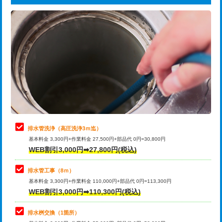
給水管工事※（ライニング鋼管・銅
44,000円
追加トーラー機使用/3m超え
+3,300円
管・ポリ管・HT管使用/3ｍまで)
カメラ調査
33,000円
給水管工事※（ライニング鋼管・銅
+8,800円
管・ポリ管・HT管使用/3ｍ超え)
桝清掃
8,800円
排水管工事（土の掘削・埋め戻し作
11,000円~
止水・漏水調査・防水処理・清掃・修
11,000円
業）
理・調整・分解・加工など（軽作業）
排水管工事（排水管工事/3ｍまで）
55,000円
止水・漏水調査・防水処理・清掃・修
22,000円
理・調整・分解・加工など（中作業）
排水管工事（追加 排水管工事/3ｍ超
+11,000円
排水管洗浄（高圧洗浄3ｍ迄）
え）
基本料金 3,300円+作業料金 27,500円+部品代 0円=30,800円
止水・漏水調査・防水処理・清掃・修
33,000円
WEB割引3,000円➡27,800円(税込)
理・調整・分解・加工など（重作業）
マス交換（土の掘削・埋め戻し作業）
11,000円~
排水管工事（8ｍ）
その他部品の脱着
8,800円～
マス交換（深さ50㎝未満）
55,000円
基本料金 3,300円+作業料金 110,000円+部品代 0円=113,300円
WEB割引3,000円➡110,300円(税込)
交換・取付（タンク）
22,000円+材料費
マス交換（深さ50㎝以上）
66,000円
交換・取付(単水栓（壁付・デッキ
13,200円+材料費
コンクリート斫り（厚さ10㎝まで）
27,500円
排水桝交換（1箇所）