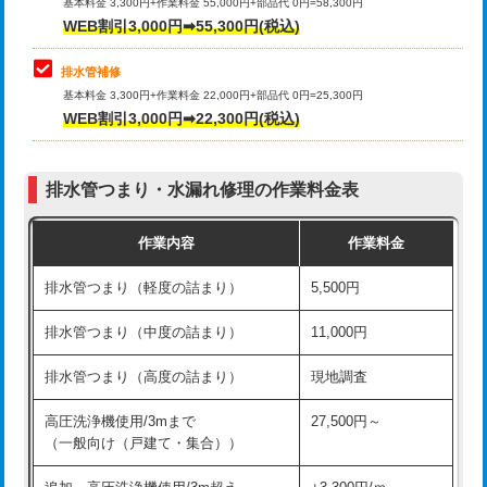
式）)
基本料金 3,300円+作業料金 55,000円+部品代 0円=58,300円
コンクリート斫り（厚さ10㎝超え）
38,500円
WEB割引3,000円➡55,300円(税込)
交換・取付(混合水栓（壁付・デッキ
16,500円+材料費
式・ワンホール）)
モルタル補修（厚さ10㎝まで）
27,500円
排水管補修
基本料金 3,300円+作業料金 22,000円+部品代 0円=25,300円
交換・取付(排水栓・排水トラップ
22,000円+材料費
モルタル補修（厚さ10㎝超え）
38,500円
WEB割引3,000円➡22,300円(税込)
（P/S/ポップアップ））
台所シンク・作業台設置
現場見積
交換・取付（その他部品）
11,000円+材料費
排水管つまり・水漏れ修理の作業料金表
追加人工
16,500円
持込商品取付（単水栓）
13,200円
作業内容
作業料金
廃棄・処分
現場見積
持込商品取付（混合水栓）
16,500円
排水管つまり（軽度の詰まり）
5,500円
※給水管工事は20mmまでの価格です。
持込商品取付（浄水器・分岐水栓）
16,500円
排水管つまり（中度の詰まり）
11,000円
給水管工事※（ホール加工)
16,500円
排水管つまり（高度の詰まり）
現地調査
給水管工事※（バンド止め)
3,300円
高圧洗浄機使用/3mまで
27,500円～
（一般向け（戸建て・集合））
給水管工事※（支持金具設置)
5,500円