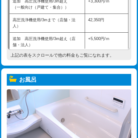
追加 高圧洗浄機使用/3m超え
+3,300円/ｍ
（一般向け（戸建て・集合））
高圧洗浄機使用/3mまで（店舗・法
42,350円
人）
追加 高圧洗浄機使用/3m超え（店
+5,500円/ｍ
舗・法人）
上記の表をスクロールで他の料金もご覧になれます。
高度高圧洗浄換
現地調査
トーラー作業
16,500円
お風呂
トーラー機使用/3mまで
33,000円
追加トーラー機使用/3m超え
+3,300円
カメラ調査
33,000円
桝清掃
8,800円
止水・漏水調査・防水処理・清掃・修
11,000円