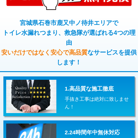
コンクリート斫り（厚さ10㎝超え）
38,500円
桝清掃
8,800円
モルタル補修（厚さ10㎝まで）
27,500円
宮城県石巻市鹿又中ノ待井エリアで
止水・漏水調査・防水処理・清掃・修
11,000円
理・調整・分解・加工など（軽作業）
トイレ水漏れつまり、救急隊が選ばれる4つの理
モルタル補修（厚さ10㎝超え）
38,500円
由
止水・漏水調査・防水処理・清掃・修
22,000円
追加人工
16,500円
理・調整・分解・加工など（中作業）
安いだけではなく安心で高品質
なサービスを提供
廃棄・処分
現場見積
します！
止水・漏水調査・防水処理・清掃・修
33,000円
理・調整・分解・加工など（重作業）
その他部品の脱着
8,800円～
1.高品質な施工徹底
交換・取付（タンク）
22,000円+材料費
手抜き工事は絶対に致しませ
交換・取付(単水栓（壁付・デッキ
13,200円+材料費
ん！
式）)
交換・取付(混合水栓（壁付・デッキ
16,500円+材料費
式・ワンホール）)
2.24時間年中無休対応