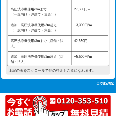
追加人工
16,500円
持込商品取付（単水栓）
13,200円
高圧洗浄機使用/3mまで
27,500円～
廃棄・処分
現場見積
（一般向け（戸建て・集合））
持込商品取付（混合水栓）
16,500円
※給水管工事は20mmまでの価格です。
追加 高圧洗浄機使用/3m超え
+3,300円/ｍ
持込商品取付（浄水器・分岐水栓）
16,500円
（一般向け（戸建て・集合））
排水管工事（土の掘削・埋め戻し作
11,000円~
高圧洗浄機使用/3mまで（店舗・法
42,350円
業）
人）
排水管工事（排水管工事/3ｍまで）
55,000円
追加 高圧洗浄機使用/3m超え（店
+5,500円/ｍ
舗・法人）
排水管工事（追加 排水管工事/3ｍ超
+11,000円
え）
上記の表をスクロールで他の料金もご覧になれます。
高度高圧洗浄換
現地調査
マス交換（土の掘削・埋め戻し作業）
11,000円~
トーラー作業
16,500円
全て税込表記
マス交換（深さ50㎝未満）
55,000円
トーラー機使用/3mまで
33,000円
マス交換（深さ50㎝以上）
66,000円
追加トーラー機使用/3m超え
+3,300円
コンクリート斫り（厚さ10㎝まで）
27,500円
カメラ調査
33,000円