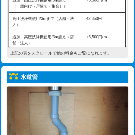
追加 高圧洗浄機使用/3m超え
+3,300円/ｍ
給水管工事※（保温材使用（バンド止
5,500円
（一般向け（戸建て・集合））
め込み）)
高圧洗浄機使用/3mまで（店舗・法
42,350円
給水管工事※（土の掘削・埋め戻し作
11,000円
人）
業)
追加 高圧洗浄機使用/3m超え（店
+5,500円/ｍ
給水管工事※（塩ビ管（VP・HI）使
33,000円
舗・法人）
用/3ｍまで)
上記の表をスクロールで他の料金もご覧になれます。
高度高圧洗浄換
現地調査
給水管工事※（塩ビ管（VP・HI）使
+8,800円
用（追加）/3ｍ超え)
トーラー作業
16,500円
給水管工事※（ライニング鋼管・銅
44,000円
水道管
トーラー機使用/3mまで
33,000円
管・ポリ管・HT管使用/3ｍまで)
追加トーラー機使用/3m超え
+3,300円
給水管工事※（ライニング鋼管・銅
+8,800円
管・ポリ管・HT管使用/3ｍ超え)
カメラ調査
33,000円
排水管工事（土の掘削・埋め戻し作
11,000円~
桝清掃
8,800円
業）
止水・漏水調査・防水処理・清掃・修
11,000円
排水管工事（排水管工事/3ｍまで）
55,000円