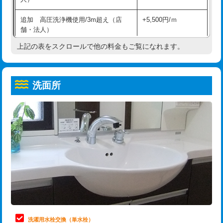
給水管工事※（ホール加工)
16,500円
コンクリート斫り（厚さ10㎝超え）
38,500円
追加 高圧洗浄機使用/3m超え（店
+5,500円/ｍ
給水管工事※（バンド止め)
3,300円
モルタル補修（厚さ10㎝まで）
27,500円
舗・法人）
給水管工事※（支持金具設置)
5,500円
モルタル補修（厚さ10㎝超え）
38,500円
上記の表をスクロールで他の料金もご覧になれます。
高度高圧洗浄換
現地調査
給水管工事※（保温材使用（バンド止
5,500円
洗面台設置
38,500円
トーラー作業
16,500円
め込み）)
洗面所
追加人工
16,500円
トーラー機使用/3mまで
33,000円
給水管工事※（土の掘削・埋め戻し作
11,000円
業)
廃棄・処分
現場見積
追加トーラー機使用/3m超え
+3,300円
給水管工事※（塩ビ管（VP・HI）使
33,000円
※給水管工事は20mmまでの価格です。
カメラ調査
33,000円
用/3ｍまで)
桝清掃
8,800円
給水管工事※（塩ビ管（VP・HI）使
+8,800円
用（追加）/3ｍ超え)
止水・漏水調査・防水処理・清掃・修
11,000円
理・調整・分解・加工など（軽作業）
給水管工事※（ライニング鋼管・銅
44,000円
管・ポリ管・HT管使用/3ｍまで)
止水・漏水調査・防水処理・清掃・修
22,000円
理・調整・分解・加工など（中作業）
給水管工事※（ライニング鋼管・銅
+8,800円
洗濯用水栓交換（単水栓）