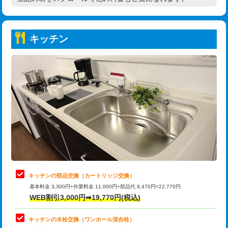
高度高圧洗浄換
現地調査
持込商品取付（普通便座⇔温水洗浄便
22,000円
トーラー作業
16,500円
座）
キッチン
トーラー機使用/3mまで
33,000円
給水管工事※（ホール加工)
16,500円
追加トーラー機使用/3m超え
+3,300円
給水管工事※（バンド止め)
3,300円
カメラ調査
33,000円
給水管工事※（支持金具設置)
5,500円
桝清掃
8,800円
給水管工事※（保温材使用（バンド止
5,500円
め込み）)
止水・漏水調査・防水処理・清掃・修
11,000円
理・調整・分解・加工など（軽作業）
給水管工事※（土の掘削・埋め戻し作
11,000円
業)
止水・漏水調査・防水処理・清掃・修
22,000円
理・調整・分解・加工など（中作業）
給水管工事※（塩ビ管（VP・HI）使
33,000円
キッチンの部品交換（カートリッジ交換）
用/3ｍまで)
基本料金 3,300円+作業料金 11,000円+部品代 8,470円=22,770円
止水・漏水調査・防水処理・清掃・修
33,000円
WEB割引3,000円➡19,770円(税込)
理・調整・分解・加工など（重作業）
給水管工事※（塩ビ管（VP・HI）使
+8,800円
用（追加）/3ｍ超え)
キッチンの水栓交換（ワンホール混合栓）
お風呂タンク脱着
16,500円