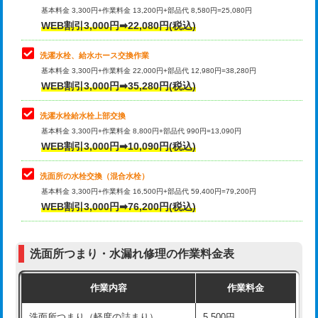
管・ポリ管・HT管使用/3ｍ超え)
基本料金 3,300円+作業料金 13,200円+部品代 8,580円=25,080円
止水・漏水調査・防水処理・清掃・修
33,000円
WEB割引3,000円➡22,080円(税込)
理・調整・分解・加工など（重作業）
排水管工事（土の掘削・埋め戻し作
11,000円~
業）
洗濯水栓、給水ホース交換作業
キッチンタンク脱着
16,500円
基本料金 3,300円+作業料金 22,000円+部品代 12,980円=38,280円
排水管工事（排水管工事/3ｍまで）
55,000円
WEB割引3,000円➡35,280円(税込)
その他部品の脱着
8,800円～
排水管工事（追加 排水管工事/3ｍ超
+11,000円
交換・取付（タンク）
22,000円+材料費
洗濯水栓給水栓上部交換
え）
基本料金 3,300円+作業料金 8,800円+部品代 990円=13,090円
交換・取付(単水栓（壁付・デッキ
13,200円+材料費
WEB割引3,000円➡10,090円(税込)
マス交換（土の掘削・埋め戻し作業）
11,000円~
式）)
洗面所の水栓交換（混合水栓）
マス交換（深さ50㎝未満）
55,000円
交換・取付(混合水栓（壁付・デッキ
16,500円+材料費
基本料金 3,300円+作業料金 16,500円+部品代 59,400円=79,200円
式・ワンホール）)
WEB割引3,000円➡76,200円(税込)
マス交換（深さ50㎝以上）
66,000円
交換・取付(排水栓・排水トラップ
22,000円+材料費
コンクリート斫り（厚さ10㎝まで）
27,500円
（P/S/ポップアップ））
洗面所つまり・水漏れ修理の作業料金表
コンクリート斫り（厚さ10㎝超え）
38,500円
交換・取付（その他部品）
11,000円+材料費
作業内容
作業料金
モルタル補修（厚さ10㎝まで）
27,500円
持込商品取付（単水栓）
13,200円
洗面所つまり（軽度の詰まり）
5,500円