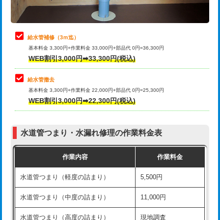
理・調整・分解・加工など（軽作業）
排水管工事（追加 排水管工事/3ｍ超
+11,000円
止水・漏水調査・防水処理・清掃・修
22,000円
え）
理・調整・分解・加工など（中作業）
給水管補修（3ｍ迄）
マス交換（土の掘削・埋め戻し作業）
11,000円~
基本料金 3,300円+作業料金 33,000円+部品代 0円=36,300円
止水・漏水調査・防水処理・清掃・修
33,000円
WEB割引3,000円➡33,300円(税込)
理・調整・分解・加工など（重作業）
マス交換（深さ50㎝未満）
55,000円
給水管撤去
その他部品の脱着
8,800円～
マス交換（深さ50㎝以上）
66,000円
基本料金 3,300円+作業料金 22,000円+部品代 0円=25,300円
WEB割引3,000円➡22,300円(税込)
交換・取付（タンク）
22,000円+材料費
コンクリート斫り（厚さ10㎝まで）
27,500円
交換・取付(単水栓（壁付・デッキ
13,200円+材料費
コンクリート斫り（厚さ10㎝超え）
38,500円
式）)
水道管つまり・水漏れ修理の作業料金表
モルタル補修（厚さ10㎝まで）
27,500円
交換・取付(混合水栓（壁付・デッキ
16,500円+材料費
作業内容
作業料金
式・ワンホール）)
モルタル補修（厚さ10㎝超え）
38,500円
水道管つまり（軽度の詰まり）
5,500円
交換・取付(排水栓・排水トラップ
22,000円+材料費
洗面台設置
38,500円
（P/S/ポップアップ））
水道管つまり（中度の詰まり）
11,000円
化粧台設置
22,000円
交換・取付（その他部品）
11,000円+材料費
水道管つまり（高度の詰まり）
現地調査