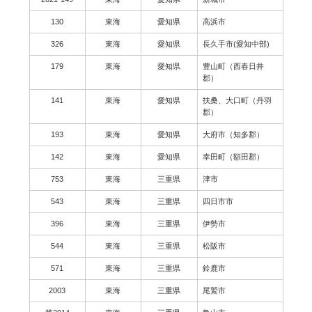
130
東海
愛知県
高浜市
326
東海
愛知県
長久手市(愛知中部)
179
東海
愛知県
豊山町（西春日井
郡）
141
東海
愛知県
扶桑、大口町（丹羽
郡）
193
東海
愛知県
大府市（知多郡）
142
東海
愛知県
幸田町（額田郡）
753
東海
三重県
津市
543
東海
三重県
四日市市
396
東海
三重県
伊勢市
544
東海
三重県
松阪市
571
東海
三重県
鈴鹿市
2003
東海
三重県
尾鷲市