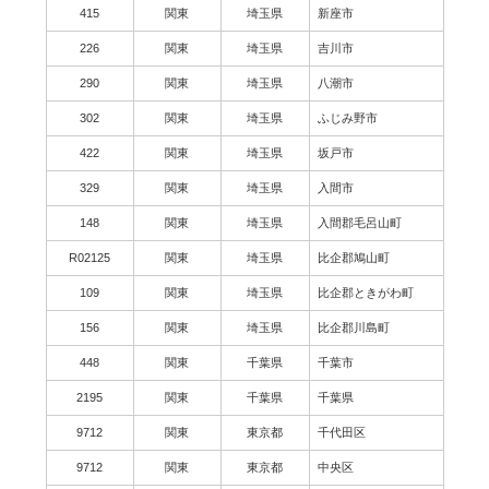
415
関東
埼玉県
新座市
226
関東
埼玉県
吉川市
290
関東
埼玉県
八潮市
302
関東
埼玉県
ふじみ野市
422
関東
埼玉県
坂戸市
329
関東
埼玉県
入間市
148
関東
埼玉県
入間郡毛呂山町
R02125
関東
埼玉県
比企郡鳩山町
109
関東
埼玉県
比企郡ときがわ町
156
関東
埼玉県
比企郡川島町
448
関東
千葉県
千葉市
2195
関東
千葉県
千葉県
9712
関東
東京都
千代田区
9712
関東
東京都
中央区