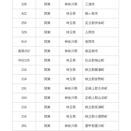
228
関東
神奈川県
三浦市
422
関東
埼玉県
鶴ヶ島市
255
関東
埼玉県
足立郡伊奈町
329
関東
埼玉県
入間市
614
関東
神奈川県
座間市
南第252
関東
神奈川県
南足柄市
R02125
関東
埼玉県
比企郡鳩山町
216
関東
埼玉県
秩父郡横瀬町
216
関東
埼玉県
秩父郡皆野町
191
関東
神奈川県
足柄上郡大井町
164
関東
神奈川県
足柄上郡山北町
216
関東
埼玉県
秩父郡長瀞町
216
関東
埼玉県
秩父郡小鹿野町
281
関東
神奈川県
愛甲郡愛川町