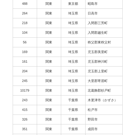
488
関東
東京都
昭島市
264
関東
埼玉県
日高市
218
関東
埼玉県
入間郡三芳町
104
関東
埼玉県
入間郡越生町
56
関東
埼玉県
秩父郡東秩父村
169
関東
埼玉県
児玉郡美里町
161
関東
埼玉県
児玉郡神川町
204
関東
埼玉県
児玉郡上里町
245
関東
埼玉県
大里郡寄居町
10179
関東
埼玉県
北葛飾郡杉戸町
243
関東
千葉県
木更津市（かずさ）
415
関東
千葉県
松戸市
326
関東
千葉県
野田市
351
関東
千葉県
成田市