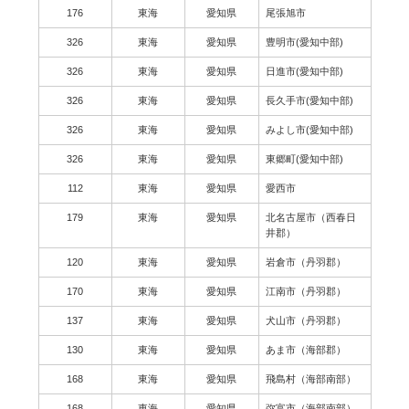
176
東海
愛知県
尾張旭市
326
東海
愛知県
豊明市(愛知中部)
326
東海
愛知県
日進市(愛知中部)
326
東海
愛知県
長久手市(愛知中部)
326
東海
愛知県
みよし市(愛知中部)
326
東海
愛知県
東郷町(愛知中部)
112
東海
愛知県
愛西市
179
東海
愛知県
北名古屋市（西春日
井郡）
120
東海
愛知県
岩倉市（丹羽郡）
170
東海
愛知県
江南市（丹羽郡）
137
東海
愛知県
犬山市（丹羽郡）
130
東海
愛知県
あま市（海部郡）
168
東海
愛知県
飛島村（海部南部）
168
東海
愛知県
弥富市（海部南部）