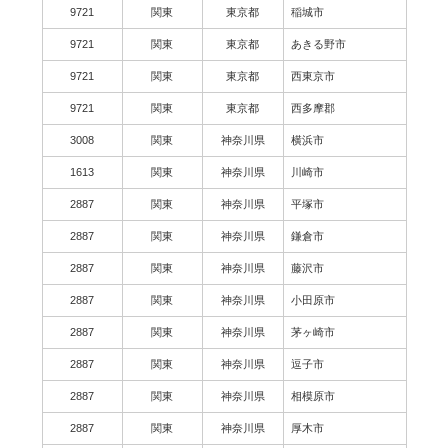
9721
関東
東京都
稲城市
9721
関東
東京都
あきる野市
9721
関東
東京都
西東京市
9721
関東
東京都
西多摩郡
3008
関東
神奈川県
横浜市
1613
関東
神奈川県
川崎市
2887
関東
神奈川県
平塚市
2887
関東
神奈川県
鎌倉市
2887
関東
神奈川県
藤沢市
2887
関東
神奈川県
小田原市
2887
関東
神奈川県
茅ヶ崎市
2887
関東
神奈川県
逗子市
2887
関東
神奈川県
相模原市
2887
関東
神奈川県
厚木市