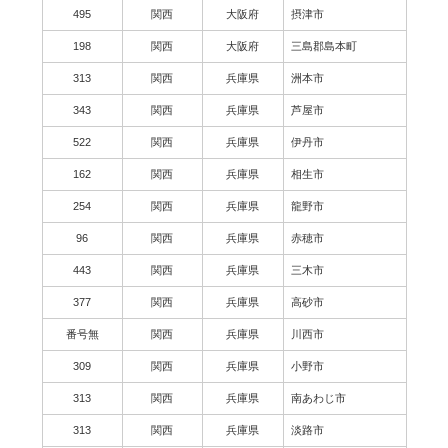
495
関西
大阪府
摂津市
198
関西
大阪府
三島郡島本町
313
関西
兵庫県
洲本市
343
関西
兵庫県
芦屋市
522
関西
兵庫県
伊丹市
162
関西
兵庫県
相生市
254
関西
兵庫県
龍野市
96
関西
兵庫県
赤穂市
443
関西
兵庫県
三木市
377
関西
兵庫県
高砂市
番号無
関西
兵庫県
川西市
309
関西
兵庫県
小野市
313
関西
兵庫県
南あわじ市
313
関西
兵庫県
淡路市