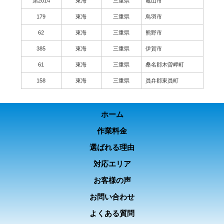
第2014
東海
三重県
亀山市
179
東海
三重県
鳥羽市
62
東海
三重県
熊野市
385
東海
三重県
伊賀市
61
東海
三重県
桑名郡木曽岬町
158
東海
三重県
員弁郡東員町
ホーム
作業料金
選ばれる理由
対応エリア
お客様の声
お問い合わせ
よくある質問