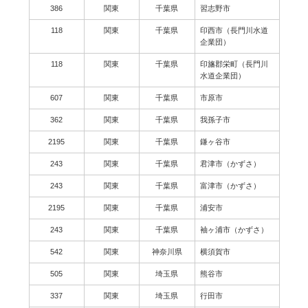
386
関東
千葉県
習志野市
118
関東
千葉県
印西市（長門川水道
企業団）
118
関東
千葉県
印旛郡栄町（長門川
水道企業団）
607
関東
千葉県
市原市
362
関東
千葉県
我孫子市
2195
関東
千葉県
鎌ヶ谷市
243
関東
千葉県
君津市（かずさ）
243
関東
千葉県
富津市（かずさ）
2195
関東
千葉県
浦安市
243
関東
千葉県
袖ヶ浦市（かずさ）
542
関東
神奈川県
横須賀市
505
関東
埼玉県
熊谷市
337
関東
埼玉県
行田市