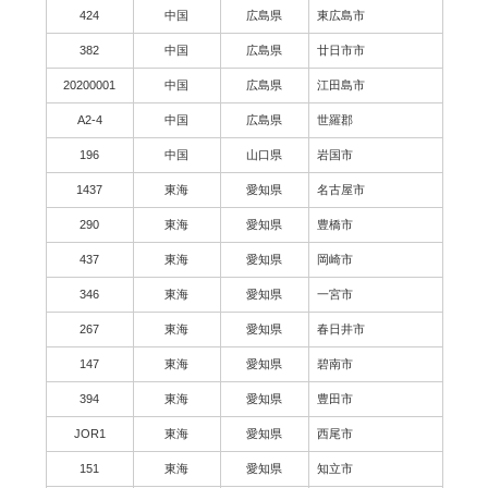
424
中国
広島県
東広島市
382
中国
広島県
廿日市市
20200001
中国
広島県
江田島市
A2-4
中国
広島県
世羅郡
196
中国
山口県
岩国市
1437
東海
愛知県
名古屋市
290
東海
愛知県
豊橋市
437
東海
愛知県
岡崎市
346
東海
愛知県
一宮市
267
東海
愛知県
春日井市
147
東海
愛知県
碧南市
394
東海
愛知県
豊田市
JOR1
東海
愛知県
西尾市
151
東海
愛知県
知立市