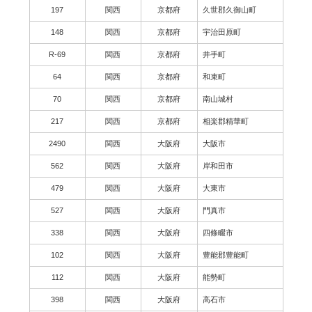
197
関西
京都府
久世郡久御山町
148
関西
京都府
宇治田原町
R-69
関西
京都府
井手町
64
関西
京都府
和束町
70
関西
京都府
南山城村
217
関西
京都府
相楽郡精華町
2490
関西
大阪府
大阪市
562
関西
大阪府
岸和田市
479
関西
大阪府
大東市
527
関西
大阪府
門真市
338
関西
大阪府
四條畷市
102
関西
大阪府
豊能郡豊能町
112
関西
大阪府
能勢町
398
関西
大阪府
高石市