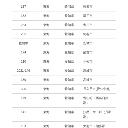
167
東海
静岡県
熱海市
182
東海
愛知県
瀬戸市
263
東海
愛知県
豊川市
235
東海
愛知県
刈谷市
提出中
東海
愛知県
安城市
174
東海
愛知県
蒲郡市
210
東海
愛知県
小牧市
2021-149
東海
愛知県
新城市
130
東海
愛知県
高浜市
326
東海
愛知県
長久手市(愛知中部)
179
東海
愛知県
豊山町（西春日井
郡）
141
東海
愛知県
扶桑、大口町（丹羽
郡）
193
東海
愛知県
大府市（知多郡）