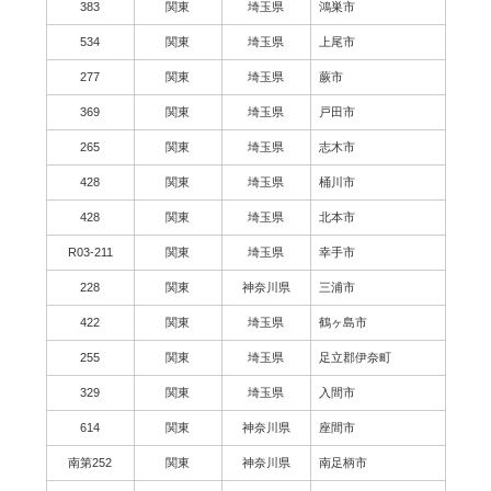
383
関東
埼玉県
鴻巣市
534
関東
埼玉県
上尾市
277
関東
埼玉県
蕨市
369
関東
埼玉県
戸田市
265
関東
埼玉県
志木市
428
関東
埼玉県
桶川市
428
関東
埼玉県
北本市
R03-211
関東
埼玉県
幸手市
228
関東
神奈川県
三浦市
422
関東
埼玉県
鶴ヶ島市
255
関東
埼玉県
足立郡伊奈町
329
関東
埼玉県
入間市
614
関東
神奈川県
座間市
南第252
関東
神奈川県
南足柄市