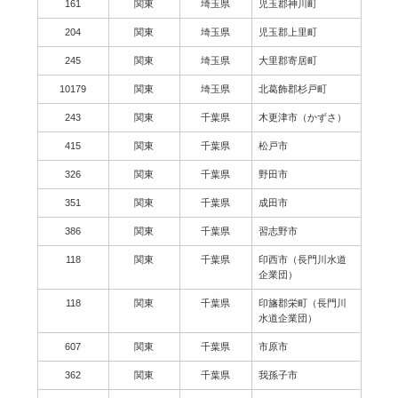
161
関東
埼玉県
児玉郡神川町
204
関東
埼玉県
児玉郡上里町
245
関東
埼玉県
大里郡寄居町
10179
関東
埼玉県
北葛飾郡杉戸町
243
関東
千葉県
木更津市（かずさ）
415
関東
千葉県
松戸市
326
関東
千葉県
野田市
351
関東
千葉県
成田市
386
関東
千葉県
習志野市
118
関東
千葉県
印西市（長門川水道
企業団）
118
関東
千葉県
印旛郡栄町（長門川
水道企業団）
607
関東
千葉県
市原市
362
関東
千葉県
我孫子市