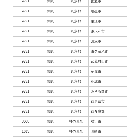
9721
関東
東京都
国立市
9721
関東
東京都
福生市
9721
関東
東京都
狛江市
9721
関東
東京都
東大和市
9721
関東
東京都
清瀬市
9721
関東
東京都
東久留米市
9721
関東
東京都
武蔵村山市
9721
関東
東京都
多摩市
9721
関東
東京都
稲城市
9721
関東
東京都
あきる野市
9721
関東
東京都
西東京市
9721
関東
東京都
西多摩郡
3008
関東
神奈川県
横浜市
1613
関東
神奈川県
川崎市