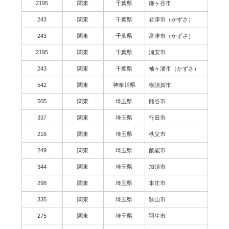
2195
関東
千葉県
鎌ヶ谷市
243
関東
千葉県
君津市（かずさ）
243
関東
千葉県
富津市（かずさ）
2195
関東
千葉県
浦安市
243
関東
千葉県
袖ヶ浦市（かずさ）
542
関東
神奈川県
横須賀市
505
関東
埼玉県
熊谷市
337
関東
埼玉県
行田市
216
関東
埼玉県
秩父市
249
関東
埼玉県
飯能市
344
関東
埼玉県
加須市
298
関東
埼玉県
本庄市
335
関東
埼玉県
狭山市
275
関東
埼玉県
羽生市