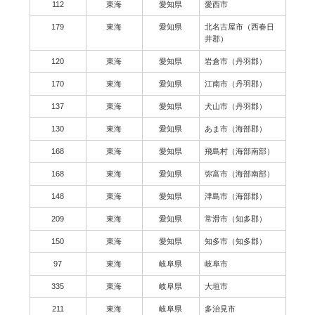
112
東海
愛知県
愛西市
179
東海
愛知県
北名古屋市（西春日
井郡）
120
東海
愛知県
岩倉市（丹羽郡）
170
東海
愛知県
江南市（丹羽郡）
137
東海
愛知県
犬山市（丹羽郡）
130
東海
愛知県
あま市（海部郡）
168
東海
愛知県
飛島村（海部南部）
168
東海
愛知県
弥富市（海部南部）
148
東海
愛知県
津島市（海部郡）
209
東海
愛知県
常滑市（知多郡）
150
東海
愛知県
知多市（知多郡）
97
東海
岐阜県
岐阜市
335
東海
岐阜県
大垣市
211
東海
岐阜県
多治見市