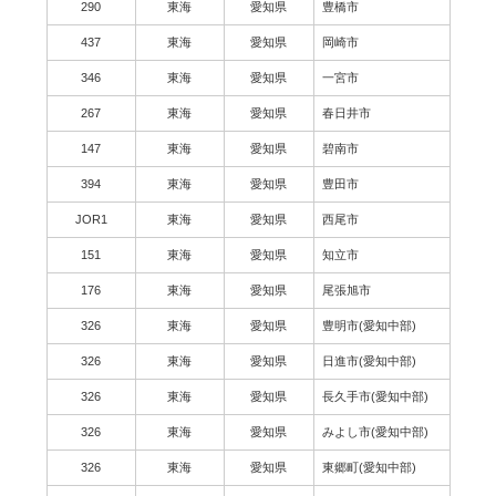
290
東海
愛知県
豊橋市
437
東海
愛知県
岡崎市
346
東海
愛知県
一宮市
267
東海
愛知県
春日井市
147
東海
愛知県
碧南市
394
東海
愛知県
豊田市
JOR1
東海
愛知県
西尾市
151
東海
愛知県
知立市
176
東海
愛知県
尾張旭市
326
東海
愛知県
豊明市(愛知中部)
326
東海
愛知県
日進市(愛知中部)
326
東海
愛知県
長久手市(愛知中部)
326
東海
愛知県
みよし市(愛知中部)
326
東海
愛知県
東郷町(愛知中部)