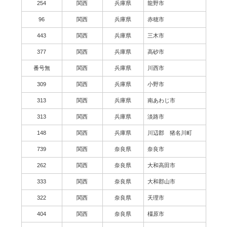
254
関西
兵庫県
龍野市
96
関西
兵庫県
赤穂市
443
関西
兵庫県
三木市
377
関西
兵庫県
高砂市
番号無
関西
兵庫県
川西市
309
関西
兵庫県
小野市
313
関西
兵庫県
南あわじ市
313
関西
兵庫県
淡路市
148
関西
兵庫県
川辺郡 猪名川町
739
関西
奈良県
奈良市
262
関西
奈良県
大和高田市
333
関西
奈良県
大和郡山市
322
関西
奈良県
天理市
404
関西
奈良県
橿原市