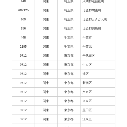
148
関東
埼玉県
入間郡毛呂山町
R02125
関東
埼玉県
比企郡鳩山町
109
関東
埼玉県
比企郡ときがわ町
156
関東
埼玉県
比企郡川島町
448
関東
千葉県
千葉市
2195
関東
千葉県
千葉県
9712
関東
東京都
千代田区
9712
関東
東京都
中央区
9712
関東
東京都
港区
9712
関東
東京都
新宿区
9712
関東
東京都
文京区
9712
関東
東京都
台東区
9712
関東
東京都
墨田区
9712
関東
東京都
江東区