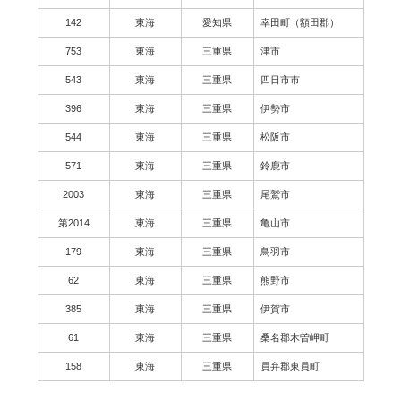
142
東海
愛知県
幸田町（額田郡）
753
東海
三重県
津市
543
東海
三重県
四日市市
396
東海
三重県
伊勢市
544
東海
三重県
松阪市
571
東海
三重県
鈴鹿市
2003
東海
三重県
尾鷲市
第2014
東海
三重県
亀山市
179
東海
三重県
鳥羽市
62
東海
三重県
熊野市
385
東海
三重県
伊賀市
61
東海
三重県
桑名郡木曽岬町
158
東海
三重県
員弁郡東員町