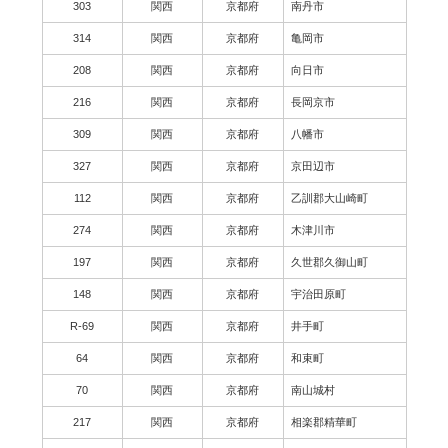
303
関西
京都府
南丹市
314
関西
京都府
亀岡市
208
関西
京都府
向日市
216
関西
京都府
長岡京市
309
関西
京都府
八幡市
327
関西
京都府
京田辺市
112
関西
京都府
乙訓郡大山崎町
274
関西
京都府
木津川市
197
関西
京都府
久世郡久御山町
148
関西
京都府
宇治田原町
R-69
関西
京都府
井手町
64
関西
京都府
和束町
70
関西
京都府
南山城村
217
関西
京都府
相楽郡精華町