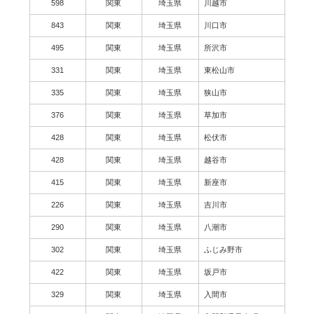
598
関東
埼玉県
川越市
843
関東
埼玉県
川口市
495
関東
埼玉県
所沢市
331
関東
埼玉県
東松山市
335
関東
埼玉県
狭山市
376
関東
埼玉県
草加市
428
関東
埼玉県
松伏市
428
関東
埼玉県
越谷市
415
関東
埼玉県
新座市
226
関東
埼玉県
吉川市
290
関東
埼玉県
八潮市
302
関東
埼玉県
ふじみ野市
422
関東
埼玉県
坂戸市
329
関東
埼玉県
入間市